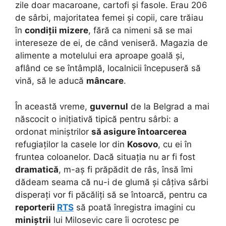
zile doar macaroane, cartofi și fasole. Erau 206
de sârbi, majoritatea femei și copii, care trăiau
în
condiții mizere
, fără ca nimeni să se mai
intereseze de ei, de când veniseră. Magazia de
alimente a motelului era aproape goală și,
aflând ce se întâmplă, localnicii începuseră să
vină, să le aducă
mâncare
.
În această vreme,
guvernul
de la Belgrad a mai
născocit o inițiativă tipică pentru sârbi: a
ordonat miniștrilor
să asigure întoarcerea
refugiaților la casele lor din
Kosovo
, cu ei în
fruntea coloanelor. Dacă situația nu ar fi fost
dramatică
, m-aș fi prăpădit de râs, însă îmi
dădeam seama că nu-i de glumă și câțiva sârbi
disperați vor fi păcăliți să se întoarcă, pentru ca
reporterii
RTS
să poată înregistra imagini cu
miniștrii
lui Milosevic care îi ocrotesc pe