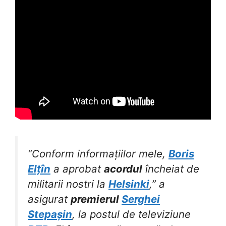
“Conform informațiilor mele,
Boris
Elțîn
a aprobat
acordul
încheiat de
militarii nostri la
Helsinki
,” a
asigurat
premierul
Serghei
Stepașin
, la postul de televiziune