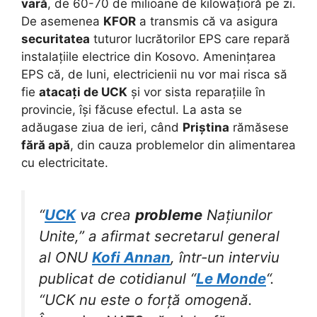
vară
, de 60-70 de milioane de kilowațioră pe zi.
De asemenea
KFOR
a transmis că va asigura
securitatea
tuturor lucrătorilor EPS care repară
instalațiile electrice din Kosovo. Amenințarea
EPS că, de luni, electricienii nu vor mai risca să
fie
atacați de UCK
și vor sista reparațiile în
provincie, își făcuse efectul. La asta se
adăugase ziua de ieri, când
Priștina
rămăsese
fără apă
, din cauza problemelor din alimentarea
cu electricitate.
“
UCK
va crea
probleme
Națiunilor
Unite,” a afirmat secretarul general
al ONU
Kofi Annan
, într-un interviu
publicat de cotidianul “
Le Monde
“.
“UCK nu este o forță omogenă.