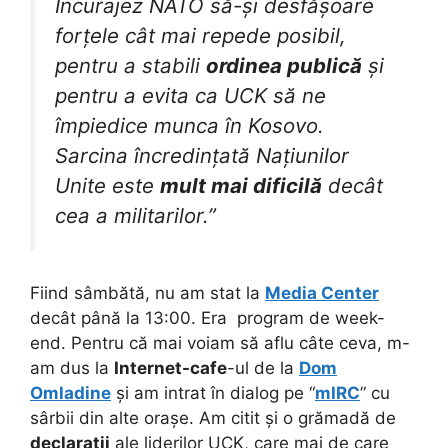
Încurajez NATO să-și desfășoare
forțele cât mai repede posibil,
pentru a stabili
ordinea publică
și
pentru a evita ca UCK să ne
împiedice munca în Kosovo.
Sarcina încredințată Națiunilor
Unite este
mult mai dificilă
decât
cea a militarilor.”
Fiind sâmbătă, nu am stat la
Media Center
decât până la 13:00. Era program de week-
end. Pentru că mai voiam să aflu câte ceva, m-
am dus la
Internet-cafe
-ul de la
Dom
Omladine
și am intrat în dialog pe “
mIRC
” cu
sârbii din alte orașe. Am citit și o grămadă de
declarații
ale liderilor UCK, care mai de care