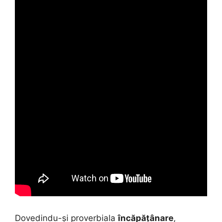
Dovedindu-și proverbiala
încăpățânare
,