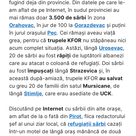
fugind deja din provincie. Din datele pe care le-
am aflat de pe Internet, în sudul provinciei au
mai rămas doar
3.500 de sârbi
în zona
Orahovac
, în jur de 100 la
Gorazdevac
și puțini
în jurul orașului
Pec
. Cei rămași aveau viață
grea, pentru că
trupele KFOR
nu stăpâneau nici
acum complet situația. Astăzi, lângă
Urosevac
,
20 de sârbi au fost
răpiți
de luptătorii albanezi
care au atacat o coloană de refugiați. Doi sârbi
au fost
împușcați
lângă
Strazevica
și, în
această după-amiază, trupele KFOR
au salvat
cu greu 20 de familii din satul
Mursicane
, de
lângă
Stimlje
, care erau asediate de
UCK
.
Discutând pe
Internet
cu sârbii din alte orașe,
am aflat de la o fată din
Pirot
, fiica redactorului
șef al unui ziar local, că
refugiații sârbi
cazați
într-un motel de lângă oraș mănâncă de două