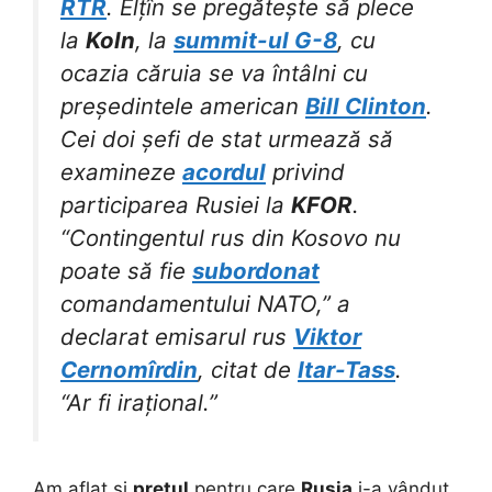
RTR
. Elțîn se pregătește să plece
la
Koln
, la
summit-ul G-8
, cu
ocazia căruia se va întâlni cu
președintele american
Bill Clinton
.
Cei doi șefi de stat urmează să
examineze
acordul
privind
participarea Rusiei la
KFOR
.
“Contingentul rus din Kosovo nu
poate să fie
subordonat
comandamentului NATO,” a
declarat emisarul rus
Viktor
Cernomîrdin
, citat de
Itar-Tass
.
“Ar fi irațional.”
Am aflat și
prețul
pentru care
Rusia
i-a vândut