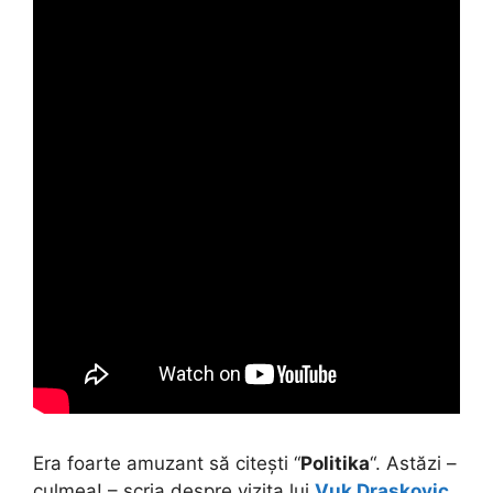
Era foarte amuzant să citești “
Politika
“. Astăzi –
culmea! – scria despre vizita lui
Vuk Draskovic