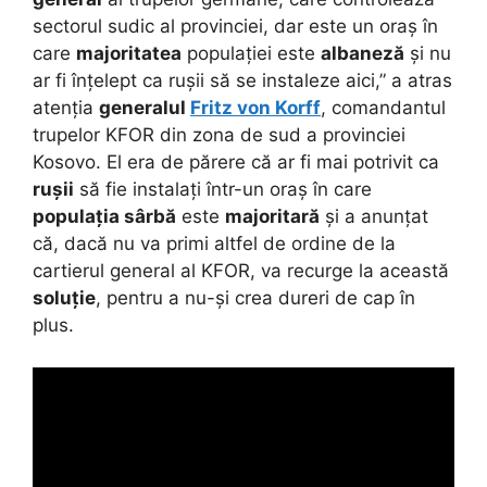
sectorul sudic al provinciei, dar este un oraș în
care
majoritatea
populației este
albaneză
și nu
ar fi înțelept ca rușii să se instaleze aici,” a atras
atenția
generalul
Fritz von Korff
, comandantul
trupelor KFOR din zona de sud a provinciei
Kosovo. El era de părere că ar fi mai potrivit ca
rușii
să fie instalați într-un oraș în care
populația sârbă
este
majoritară
și a anunțat
că, dacă nu va primi altfel de ordine de la
cartierul general al KFOR, va recurge la această
soluție
, pentru a nu-și crea dureri de cap în
plus.