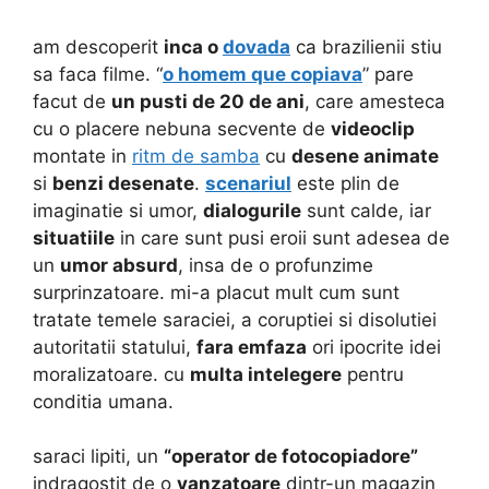
am descoperit
inca o
dovada
ca brazilienii stiu
sa faca filme. “
o homem que copiava
” pare
facut de
un pusti de 20 de ani
, care amesteca
cu o placere nebuna secvente de
videoclip
montate in
ritm de samba
cu
desene animate
si
benzi desenate
.
scenariul
este plin de
imaginatie si umor,
dialogurile
sunt calde, iar
situatiile
in care sunt pusi eroii sunt adesea de
un
umor absurd
, insa de o profunzime
surprinzatoare. mi-a placut mult cum sunt
tratate temele saraciei, a coruptiei si disolutiei
autoritatii statului,
fara emfaza
ori ipocrite idei
moralizatoare. cu
multa intelegere
pentru
conditia umana.
saraci lipiti, un
“operator de fotocopiadore”
indragostit de o
vanzatoare
dintr-un magazin