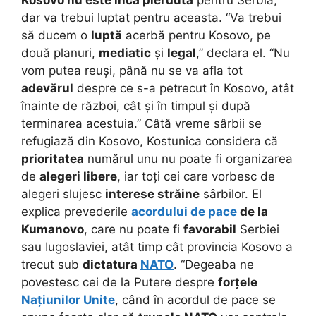
Kosovo nu este încă pierdută
pentru Serbia,
dar va trebui luptat pentru aceasta. “Va trebui
să ducem o
luptă
acerbă pentru Kosovo, pe
două planuri,
mediatic
și
legal
,” declara el. “Nu
vom putea reuși, până nu se va afla tot
adevărul
despre ce s-a petrecut în Kosovo, atât
înainte de război, cât și în timpul și după
terminarea acestuia.” Câtă vreme sârbii se
refugiază din Kosovo, Kostunica considera că
prioritatea
numărul unu nu poate fi organizarea
de
alegeri libere
, iar toți cei care vorbesc de
alegeri slujesc
interese străine
sârbilor. El
explica prevederile
acordului de pace
de la
Kumanovo
, care nu poate fi
favorabil
Serbiei
sau Iugoslaviei, atât timp cât provincia Kosovo a
trecut sub
dictatura
NATO
. “Degeaba ne
povestesc cei de la Putere despre
forțele
Națiunilor Unite
, când în acordul de pace se