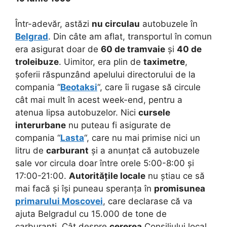
Într-adevăr, astăzi
nu circulau
autobuzele în
Belgrad
. Din câte am aflat, transportul în comun
era asigurat doar de
60 de tramvaie
și
40 de
troleibuze
. Uimitor, era plin de
taximetre
,
șoferii răspunzând apelului directorului de la
compania “
Beotaksi
“, care îi rugase să circule
cât mai mult în acest week-end, pentru a
atenua lipsa autobuzelor. Nici
cursele
interurbane
nu puteau fi asigurate de
compania “
Lasta
“, care nu mai primise nici un
litru de
carburant
și a anunțat că autobuzele
sale vor circula doar între orele 5:00-8:00 și
17:00-21:00.
Autoritățile locale
nu știau ce să
mai facă și își puneau speranța în
promisunea
primarului Moscovei
, care declarase că va
ajuta Belgradul cu 15.000 de tone de
carburanți. Cât despre
cererea
Consiliului local