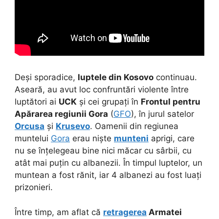
Deși sporadice,
luptele din Kosovo
continuau.
Aseară, au avut loc confruntări violente între
luptători ai
UCK
și cei grupați în
Frontul pentru
Apărarea regiunii Gora
(
GFO
), în jurul satelor
Orcusa
și
Krusevo
. Oamenii din regiunea
muntelui
Gora
erau niște
munteni
aprigi, care
nu se înțelegeau bine nici măcar cu sârbii, cu
atât mai puțin cu albanezii. În timpul luptelor, un
muntean a fost rănit, iar 4 albanezi au fost luați
prizonieri.
Între timp, am aflat că
retragerea
Armatei