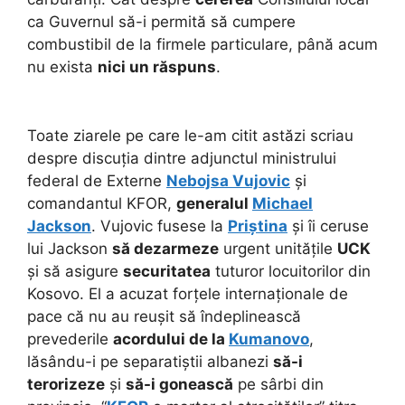
ca Guvernul să-i permită să cumpere
combustibil de la firmele particulare, până acum
nu exista
nici un răspuns
.
Toate ziarele pe care le-am citit astăzi scriau
despre discuția dintre adjunctul ministrului
federal de Externe
Nebojsa Vujovic
și
comandantul KFOR,
generalul
Michael
Jackson
. Vujovic fusese la
Priștina
și îi ceruse
lui Jackson
să dezarmeze
urgent unitățile
UCK
și să asigure
securitatea
tuturor locuitorilor din
Kosovo. El a acuzat forțele internaționale de
pace
că nu au reușit să îndeplinească
prevederile
acordului de la
Kumanovo
,
lăsându-i pe separatiștii albanezi
să-i
terorizeze
și
să-i gonească
pe sârbi din