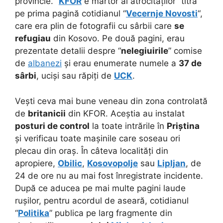
provincie. “
KFOR
e martor al atrocităților” titra
pe prima pagină cotidianul “
Vecernje Novosti
“,
care era plin de fotografii cu sârbii care
se
refugiau
din Kosovo. Pe două pagini, erau
prezentate detalii despre “
nelegiuirile
” comise
de
albanezi
și erau enumerate numele a
37 de
sârbi
, uciși sau răpiți de
UCK
.
Vești ceva mai bune veneau din zona controlată
de
britanicii
din KFOR. Aceștia au instalat
posturi de control
la toate intrările în
Priștina
și verificau toate mașinile care soseau ori
plecau din oraș. În câteva localități din
apropiere,
Obilic
,
Kosovopolje
sau
Lipljan
, de
24 de ore nu au mai fost înregistrate incidente.
După ce aducea pe mai multe pagini laude
rușilor, pentru acordul de aseară, cotidianul
“
Politika
” publica pe larg fragmente din