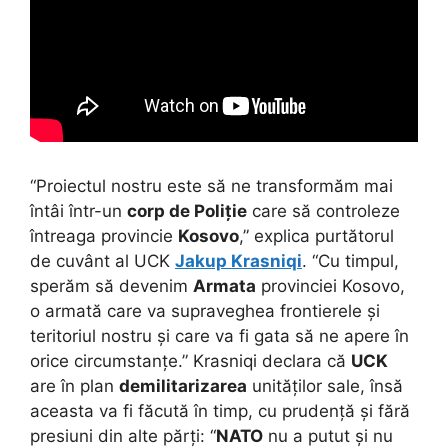
“Proiectul nostru este să ne transformăm mai
întâi într-un
corp de Poliție
care să controleze
întreaga provincie
Kosovo
,” explica purtătorul
de cuvânt al UCK
Jakup Krasniqi
. “Cu timpul,
sperăm să devenim
Armata
provinciei Kosovo,
o armată care va supraveghea frontierele și
teritoriul nostru și care va fi gata să ne apere în
orice circumstanțe.” Krasniqi declara că
UCK
are în plan
demilitarizarea
unităților sale, însă
aceasta va fi făcută în timp, cu prudență și fără
presiuni din alte părți: “
NATO
nu a putut și nu