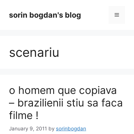
Skip
to
sorin bogdan's blog
Menu
content
scenariu
o homem que copiava
– brazilienii stiu sa faca
filme !
January 9, 2011
by
sorinbogdan