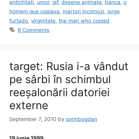
antichitati
,
umor
,
jaf
,
desene animate
,
banca
,
o
homem que copiava
,
martori incomozi
,
jorge
furtado
,
virginitate
,
the man who copied
8 Comments
target: Rusia i-a vândut
pe sârbi în schimbul
reeșalonării datoriei
externe
September 7, 2010
by
sorinbogdan
19 iunie 1999