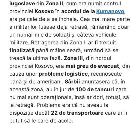
iugoslave
din
Zona II
, cum era numit centrul
provinciei
Kosovo
în
acordul de la
Kumanovo
,
era pe cale de a se încheia. Cea mai mare parte
a militarilor fusese deja retrasă, rămânând doar
un număr mic de soldați și câteva vehicule
militare. Retragerea din Zona II ar fi trebuit
finalizată
până mâine seară, urmând să se
treacă la ultima fază.
Zona III
, din nordul
provinciei Kosovo, era
mai greu de evacuat
, din
cauza unor
probleme logistice
, recunoscute
până și de americani.
Sârbii
anunțaseră că, în
această zonă, au în jur de
100 de tancuri
care
nu mai sunt operaționale, însă ar dori, totuși, să
le retragă. Problema era că nu aveau la
dispoziție decât
22 de transportoare
care ar fi
putut să le care de acolo.