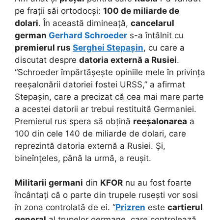
pe frații săi ortodocși:
100 de miliarde de
dolari
. În această dimineață,
cancelarul
german
Gerhard Schroeder
s-a întâlnit cu
premierul rus
Serghei Stepașin
, cu care a
discutat despre
datoria externă a Rusiei
.
“Schroeder împărtășește opiniile mele în privința
reeșalonării datoriei fostei URSS,” a afirmat
Stepașin, care a precizat că cea mai mare parte
a acestei datorii ar trebui restituită Germaniei.
Premierul rus spera să obțină
reeșalonarea
a
100 din cele 140 de miliarde de dolari, care
reprezintă datoria externă a Rusiei. Și,
bineînțeles, până la urmă, a reușit.
Militarii germani
din
KFOR
nu au fost foarte
încântați că o parte din trupele rusești vor sosi
în zona controlată de ei. “
Prizren
este
cartierul
general
al trupelor germane, care controlează