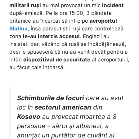
militarii ruși
au mai provocat un mic
incident
după-amiază. Pe la ora 15:00, 3 blindate
britanice au încercat să intre pe
aeroportul
Slatina
, însă parașutiștii ruși care controlează
zona
le-au interzis accesul
. Englezii au
insistat, dar, văzând că rușii se încăpățânează,
deși le spuseseră că nu au venit decât pentru a
întări
dispozitivul de securitate
al aeroportului,
au făcut cale întoarsă.
Schimburile de focuri
care au avut
loc în
sectorul american
din
Kosovo
au provocat moartea a 8
persoane – sârbi și albanezi, a
anunțat un purtător de cuvânt al