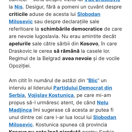
la
Nis
. Desigur, fără a pomeni un cuvânt despre
criticile
aduse de acesta lui
Slobodan
Milosevic
sau despre declarațiile sale
referitoare la
schimbările democratice
de care
are nevoie Iugoslavia. Nu erau amintite decât
apelurile
sale către sârbii din
Kosovo
, în care
Draskovic le cerea
să rămână
la casele lor.
Regimul de la Belgrad
avea nevoie
și de vocile
Opoziției.
Am citit în numărul de astăzi din “
Blic
” un
interviu al liderului
Partidului Democrat din
Serbia
,
Vojislav Kostunica
, pe care mi-am
propus să-l urmăresc atent, de când
Nelu
Madjinca
îmi sugerase că acesta ar putea fi
unul dintre cei care i-ar lua locul lui
Slobodan
Milosevic
. Kostunica spunea că provincia