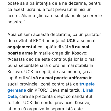
poate să aibă intenția de a ne dezarma, pentru
că acest lucru nu a fost prevăzut în nici un
acord. Alianța știe care sunt planurile și cererile
noastre.”
Abia citisem această declarație, că un purtător
de cuvânt al KFOR anunța că
UCK
a semnat
angajamentul
ca luptătorii săi
să nu mai
poarte arme
în marile orașe din Kosovo:
“Această decizie este contribuția lor la o mai
bună securitate și la o ordine mai stabilă în
Kosovo. UCK acceptă, de asemenea, și ca
luptătorii săi
să nu mai poarte uniforma
în
sudul provinciei, zonă controlată de
trupele
germane
din KFOR.” Ceva mai târziu,
Lirak
Qela
, care se prezenta drept comandantul
forțelor UCK din nordul provinciei Kosovo,
afirma că organizația separatistă este