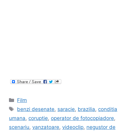
Categories
Film
Tags
benzi desenate
,
saracie
,
brazilia
,
conditia
umana
,
coruptie
,
operator de fotocopiadore
,
scenariu
,
vanzatoare
,
videoclip
,
negustor de