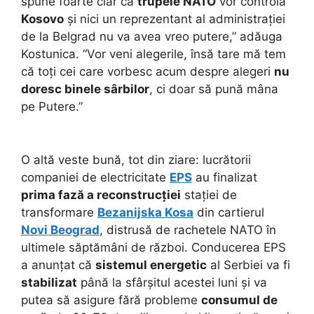
spune foarte clar că
trupele NATO
vor controla
Kosovo
și nici un reprezentant al administrației
de la Belgrad nu va avea vreo putere,” adăuga
Kostunica. “Vor veni alegerile, însă tare mă tem
că toți cei care vorbesc acum despre alegeri
nu
doresc binele sârbilor
, ci doar să pună mâna
pe Putere.”
O altă veste bună, tot din ziare: lucrătorii
companiei de electricitate
EPS
au finalizat
prima fază a reconstrucției
stației de
transformare
Bezanijska Kosa
din cartierul
Novi Beograd
, distrusă de rachetele NATO în
ultimele săptămâni de război. Conducerea EPS
a anunțat că
sistemul energetic
al Serbiei va fi
stabilizat
până la sfârșitul acestei luni și va
putea să asigure fără probleme
consumul de