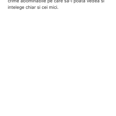
crime abominabile pe care sa-l poata vedea si
intelege chiar si cei mici.