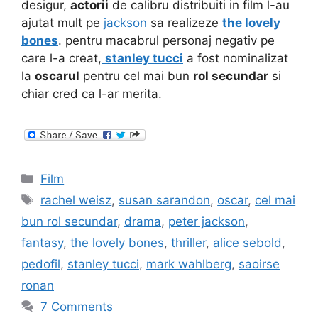
desigur,
actorii
de calibru distribuiti in film l-au
ajutat mult pe
jackson
sa realizeze
the lovely
bones
. pentru macabrul personaj negativ pe
care l-a creat,
stanley tucci
a fost nominalizat
la
oscarul
pentru cel mai bun
rol secundar
si
chiar cred ca l-ar merita.
Categories
Film
Tags
rachel weisz
,
susan sarandon
,
oscar
,
cel mai
bun rol secundar
,
drama
,
peter jackson
,
fantasy
,
the lovely bones
,
thriller
,
alice sebold
,
pedofil
,
stanley tucci
,
mark wahlberg
,
saoirse
ronan
7 Comments