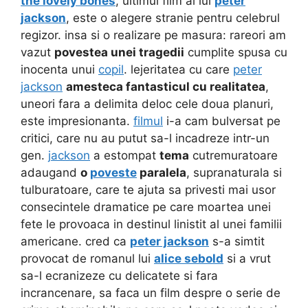
the lovely bones
, ultimul film al lui
peter
jackson
, este o alegere stranie pentru celebrul
regizor. insa si o realizare pe masura: rareori am
vazut
povestea unei tragedii
cumplite spusa cu
inocenta unui
copil
. lejeritatea cu care
peter
jackson
amesteca fantasticul cu realitatea
,
uneori fara a delimita deloc cele doua planuri,
este impresionanta.
filmul
i-a cam bulversat pe
critici, care nu au putut sa-l incadreze intr-un
gen.
jackson
a estompat
tema
cutremuratoare
adaugand
o
poveste
paralela
, supranaturala si
tulburatoare, care te ajuta sa privesti mai usor
consecintele dramatice pe care moartea unei
fete le provoaca in destinul linistit al unei familii
americane. cred ca
peter jackson
s-a simtit
provocat de romanul lui
alice sebold
si a vrut
sa-l ecranizeze cu delicatete si fara
incrancenare, sa faca un film despre o serie de