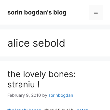
Skip
to
sorin bogdan's blog
Menu
content
alice sebold
the lovely bones:
straniu !
February 9, 2010
by
sorinbogdan