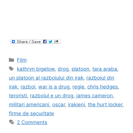
Categories
Film
Tags
kathryn bigelow
,
drog
,
platoon
,
tara araba
,
un platoon al razboiului din irak
,
razboiul din
irak
,
razboi
,
war is a drug
,
regie
,
chris hedges
,
teroristi
,
razboiul e un drog
,
james cameron
,
militari americani
,
oscar
,
irakieni
,
the hurt locker
,
firme de securitate
2 Comments