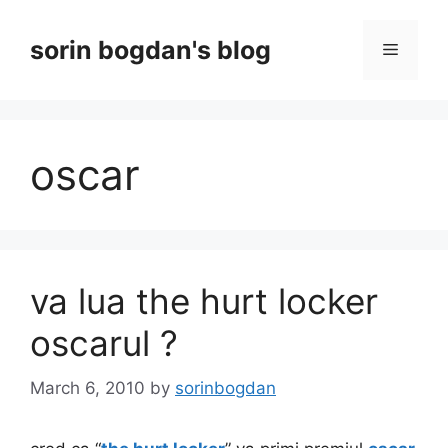
Skip
to
sorin bogdan's blog
Menu
content
oscar
va lua the hurt locker
oscarul ?
March 6, 2010
by
sorinbogdan