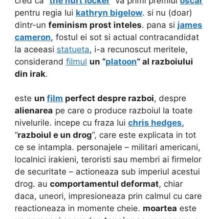
cred ca “
the hurt locker
” va primi premiul
oscar
pentru regia lui
kathryn bigelow
. si nu (doar)
dintr-un
feminism prost inteles
. pana si
james
cameron
, fostul ei sot si actual contracandidat
la aceeasi
statueta
, i-a recunoscut meritele,
considerand
filmul
un “
platoon
” al razboiului
din irak
.
este
un
film
perfect despre razboi
, despre
alienarea
pe care o produce razboiul la toate
nivelurile. incepe cu fraza lui
chris hedges
,
“
razboiul e un drog
“, care este explicata in tot
ce se intampla. personajele – militari americani,
localnici irakieni, teroristi sau membri ai firmelor
de securitate – actioneaza sub imperiul acestui
drog. au
comportamentul deformat
, chiar
daca, uneori, impresioneaza prin calmul cu care
reactioneaza in momente cheie.
moartea
este