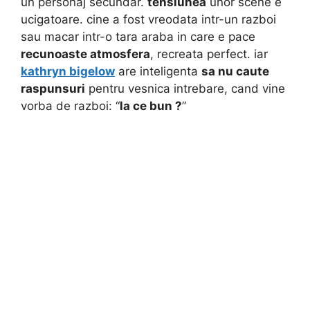
un personaj secundar.
tensiunea
unor scene e
ucigatoare. cine a fost vreodata intr-un razboi
sau macar intr-o tara araba in care e pace
recunoaste atmosfera
, recreata perfect. iar
kathryn bigelow
are inteligenta
sa nu caute
raspunsuri
pentru vesnica intrebare, cand vine
vorba de razboi: “
la ce bun ?
”