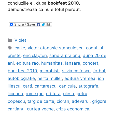
concluziile ei, dupa
bookfest 2010
,
demonstreaza ca nu e totul pierdut.
Categories
Violet
Tags
carte
,
victor atanasie stanculescu
,
codul lui
oreste
,
eric clapton
,
sandra pralong
,
dupa 20 de
ani
,
editura rao
,
humanitas
,
lansare
,
concert
,
bookfest 2010
,
microbisti
,
silvia colfescu
,
fotbal
,
autobiografie
,
herta muller
,
editura vremea
,
ion
iliescu
,
carti
,
cartarescu
,
canicula
,
autografe
,
liiceanu
,
romexpo
,
editura
,
plesu
,
petru
popescu
,
targ de carte
,
cioran
,
adevarul
,
grigore
cartianu
,
curtea veche
,
criza economica
,