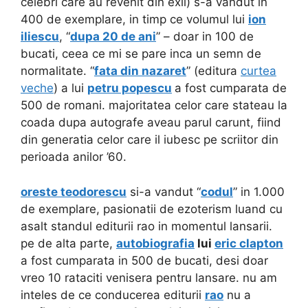
celebri care au revenit din exil) s-a vandut in
400 de exemplare, in timp ce volumul lui
ion
iliescu
, “
dupa 20 de ani
” – doar in 100 de
bucati, ceea ce mi se pare inca un semn de
normalitate. “
fata din nazaret
” (editura
curtea
veche
) a lui
petru popescu
a fost cumparata de
500 de romani. majoritatea celor care stateau la
coada dupa autografe aveau parul carunt, fiind
din generatia celor care il iubesc pe scriitor din
perioada anilor ’60.
oreste teodorescu
si-a vandut “
codul
” in 1.000
de exemplare, pasionatii de ezoterism luand cu
asalt standul editurii rao in momentul lansarii.
pe de alta parte,
autobiografia
lui
eric clapton
a fost cumparata in 500 de bucati, desi doar
vreo 10 rataciti venisera pentru lansare. nu am
inteles de ce conducerea editurii
rao
nu a