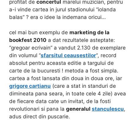
profitat de
concertul
marelui muzician, pentru
a-i vinde cartea in jurul stadionului “iolanda
balas” ? era o idee la indemana oricui…
cel mai bun exemplu de
marketing de la
bookfest 2010
a dat rezultatele asteptate:
“gregoar ecrivain” a vandut 2.130 de exemplare
din volumul “
sfarsitul ceausestilor
“, record
absolut pentru aceasta editie a targului de
carte de la bucuresti ! metoda a fost simpla.
cartea a fost lansata din doua in doua ore, iar
grigore cartianu
(care a stat in standuri de
dimineata pana seara, in toate cele 4 zile) avea
de fiecare data cate un invitat, de la fosti
revolutionari si pana la
generalul
stanculescu
,
adus direct din puscarie.