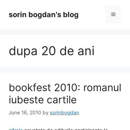
Skip
to
sorin bogdan's blog
Menu
content
dupa 20 de ani
bookfest 2010: romanul
iubeste cartile
June 16, 2010
by
sorinbogdan