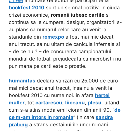
cifrele
anuntate de editurile participante la
bookfest 2010
sunt un semnal pozitiv: in ciuda
crizei economice,
romanii iubesc cartile
si
continua sa le cumpere. desigur, organizatorii s-
au plans ca numarul celor care au venit la
standurile din
romexpo
a fost mai mic decat
anul trecut. sa nu uitam de canicula infernala si
– de ce nu ? – de concurenta campionatului
mondial de fotbal. prejudecata ca microbistii nu
pun mana pe carti este o prostie.
humanitas
declara vanzari cu 25.000 de euro
mai mici decat anul trecut, insa nu a venit la
bookfest 2010 cu nume noi. in afara
hertei
muller
, tot
cartarescu
,
liiceanu
,
plesu
, uitand
cum s-a stins moda emil cioran din anii ’90. “
de
ce m-am intors in romania
” (in care
sandra
pralong
a strans destainuirile unor romani