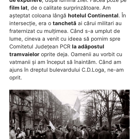
de expunere
, după lumina zilei. Făcea poze pe
film lat
, de o calitate surprinzătoare. Am
așteptat coloana lângă
hotelul Continental
. În
intersecție, era o
tanchetă
ai cărui militari au
fraternizat cu mulțimea. Când s-a umplut de
lume, cineva a venit cu ideea să pornim spre
Comitetul Județean PCR
la adăpostul
tramvaielor
oprite deja. Oamenii au vorbit cu
vatmanii și am început să înaintăm. Când am
ajuns în dreptul bulevardului C.D.Loga, ne-am
oprit.