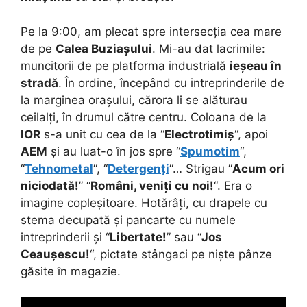
Pe la 9:00, am plecat spre intersecția cea mare
de pe
Calea Buziașului
. Mi-au dat lacrimile:
muncitorii de pe platforma industrială
ieșeau în
stradă
. În ordine, începând cu intreprinderile de
la marginea orașului, cărora li se alăturau
ceilalți, în drumul către centru. Coloana de la
IOR
s-a unit cu cea de la “
Electrotimiș
“, apoi
AEM
și au luat-o în jos spre “
Spumotim
“,
“
Tehnometal
“, “
Detergenți
“… Strigau “
Acum ori
niciodată!
” “
Români, veniți cu noi!
“. Era o
imagine copleșitoare. Hotărâți, cu drapele cu
stema decupată și pancarte cu numele
intreprinderii și “
Libertate!
” sau “
Jos
Ceaușescu!
“, pictate stângaci pe niște pânze
găsite în magazie.