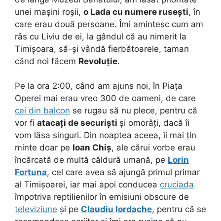
unei mașini roșii,
o Lada cu numere rusești
, în
care erau două persoane. Îmi amintesc cum am
râs cu Liviu de ei, la gândul că au nimerit la
Timișoara, să-și vândă fierbătoarele, taman
când noi făcem
Revoluție
.
Pe la ora 2:00, când am ajuns noi, în Piața
Operei mai erau vreo 300 de oameni, de care
cei din balcon
se rugau să nu plece, pentru că
vor fi
atacați de securiști
și omorâți, dacă îi
vom lăsa singuri. Din noaptea aceea, îi mai țin
minte doar pe
Ioan Chiș
, ale cărui vorbe erau
încărcată de multă căldură umană, pe
Lorin
Fortuna
, cel care avea să ajungă primul primar
al Timișoarei, iar mai apoi conducea
cruciada
împotriva reptilienilor în emisiuni obscure de
televiziune
și pe
Claudiu Iordache
, pentru că se