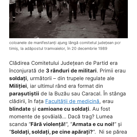
coloanele de manifestanți ajung lângă comitetul județean pcr
timiș, la adăpostul tramvaielor, în 20 decembrie 1989
Clădirea Comitetului Județean de Partid era
înconjurată de
3 rânduri de militari
. Primii erau
soldați
, următorii – din trupele regulate ale
Miliției
, iar ultimul rând era format din
parașutiștii
de la Buzău sau Caracal. În stânga
clădirii, în fața
Facultății de medicină
, erau
blindate
și
camioane cu soldați
. Au fost
momente de șovăială… Dacă trag? Lumea
scanda “
Fără violență!
“, “
Armata e cu noi!
” și
“
Soldați, soldați, pe cine apărați?
“. Ni se părea