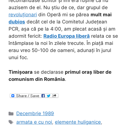
recomandase scriitor și îmi era rușine că nu
auzisem de el. Nu știu de ce, dar grupul de
revoluționari
din Operă mi se părea
mult mai
dubios
decât cel de la Comitetul Județean
PCR, așa că pe la 4:00, am plecat acasă și am
adormit fericit:
Radio Europa liberă
relata ce se
întâmplase la noi în zilele trecute. În piață mai
erau vreo 50-100 de oameni, adunați în jurul
unui foc.
Timișoara
se declarase
primul oraș liber de
comunism din România
.
Categories
Decembrie 1989
Tags
armata e cu noi
,
elemente huliganice
,