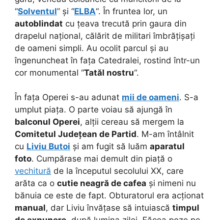
“
Solventul
” și “
ELBA
“. În fruntea lor, un
autoblindat
cu țeava trecută prin gaura din
drapelul național, călărit de militari îmbrățișați
de oameni simpli. Au ocolit parcul și au
îngenuncheat în fața Catedralei, rostind într-un
cor monumental “
Tatăl nostru
“.
În fața Operei s-au adunat
mii de oameni
. S-a
umplut piața. O parte voiau să ajungă în
balconul Operei
, alții cereau să mergem la
Comitetul Județean de Partid
. M-am întâlnit
cu
Liviu Butoi
și am fugit să luăm
aparatul
foto
. Cumpărase mai demult din piață o
vechitură
de la începutul secolului XX, care
arăta ca o
cutie neagră de cafea
și nimeni nu
bănuia ce este de fapt. Obturatorul era acționat
manual
, dar Liviu învățase să intuiască
timpul