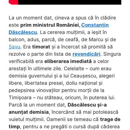
La un moment dat, cineva a spus că în clădire
este
prim ministrul României,
Constantin
Dăscălescu
. La cererea mulțimii, a ieșit în
balcon, adus, parcă, de ceafă, de Marcu și de
Savu
. Era
timorat
și a încercat să promită să
rezolve o parte din lista de
revendicări
. Singura
verificabilă era
eliberarea imediată
a celor
arestați în ultimele zile. Celelalte – cum erau
demisia guvernului și a lui Ceaușescu, alegeri
libere, libertatea presei, doliu național și
pedepsirea vinovaților pentru morții de la
Timișoara – nu stăteau, oricum, în puterea lui.
Parcă la un moment dat,
Dăscălescu și-a
anunțat demisia
, încercând să mai potolească
vuietul mulțimii. Oamenii se temeau că
trage de
timp
, pentru a ne pregăti o cursă după căderea