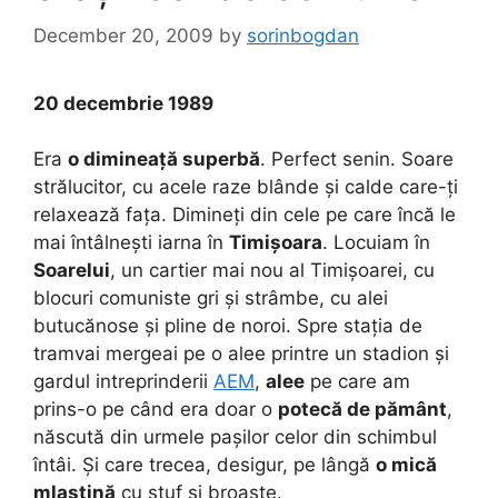
December 20, 2009
by
sorinbogdan
20 decembrie 1989
Era
o dimineață superbă
. Perfect senin. Soare
strălucitor, cu acele raze blânde și calde care-ți
relaxează fața. Dimineți din cele pe care încă le
mai întâlnești iarna în
Timișoara
. Locuiam în
Soarelui
, un cartier mai nou al Timișoarei, cu
blocuri comuniste gri și strâmbe, cu alei
butucănose și pline de noroi. Spre stația de
tramvai mergeai pe o alee printre un stadion și
gardul intreprinderii
AEM
,
alee
pe care am
prins-o pe când era doar o
potecă de pământ
,
născută din urmele pașilor celor din schimbul
întâi. Și care trecea, desigur, pe lângă
o mică
mlaștină
cu stuf și broaște.