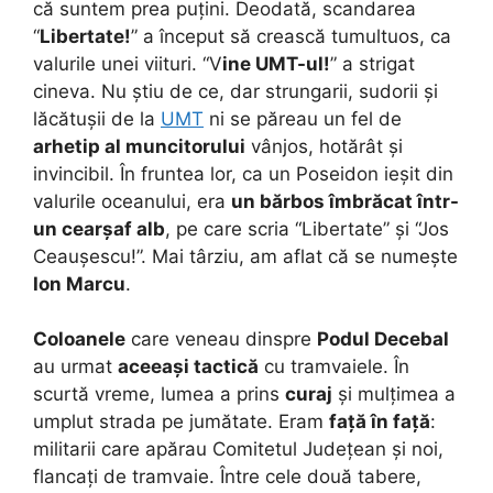
că suntem prea puțini. Deodată, scandarea
“
Libertate!
” a început să crească tumultuos, ca
valurile unei viituri. “V
ine UMT-ul!
” a strigat
cineva. Nu știu de ce, dar strungarii, sudorii și
lăcătușii de la
UMT
ni se păreau un fel de
arhetip al muncitorului
vânjos, hotărât și
invincibil. În fruntea lor, ca un Poseidon ieșit din
valurile oceanului, era
un bărbos îmbrăcat într-
un cearșaf alb
, pe care scria “Libertate” și “Jos
Ceaușescu!”. Mai târziu, am aflat că se numește
Ion Marcu
.
Coloanele
care veneau dinspre
Podul Decebal
au urmat
aceeași tactică
cu tramvaiele. În
scurtă vreme, lumea a prins
curaj
și mulțimea a
umplut strada pe jumătate. Eram
față în față
:
militarii care apărau Comitetul Județean și noi,
flancați de tramvaie. Între cele două tabere,