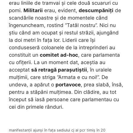
erau liniile de tramvai și cele două scuaruri cu
pomi.
Militarii
erau, evident,
descumpăniți
de
scandările noastre și de momentele când
îngenuncheam, rostind “Tatăl nostru”. Nici nu
știu când am ocupat și restul străzii, ajungând
la doi metri în fața lor. Liderii care își
conduseseră coloanele de la intreprinderi au
constituit un
comitet ad-hoc
, care parlamenta
cu ofițerii. La un moment dat, aceștia au
acceptat
să retragă parașutiștii
, în uralele
mulțimii, care striga “Armata e cu noi!”. De
undeva, a apărut o
portavoce
, prea slabă, însă,
pentru a stăpâni mulțimea. Din clădire, au tot
început să iasă persoane care parlamentau cu
cei din primele rânduri.
manifestanții ajunși în fața sediului cj al pcr timiș în 20