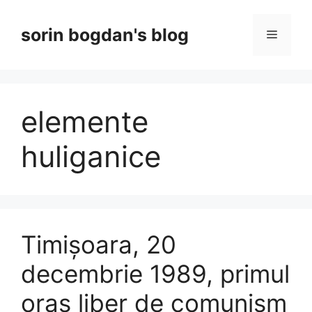
Skip
to
sorin bogdan's blog
Menu
content
elemente
huliganice
Timișoara, 20
decembrie 1989, primul
oraș liber de comunism