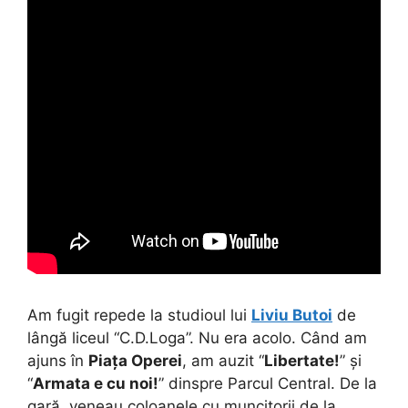
Am fugit repede la studioul lui
Liviu Butoi
de
lângă liceul “C.D.Loga”. Nu era acolo. Când am
ajuns în
Piața Operei
, am auzit “
Libertate!
” și
“
Armata e cu noi!
” dinspre Parcul Central. De la
gară, veneau coloanele cu muncitorii de la