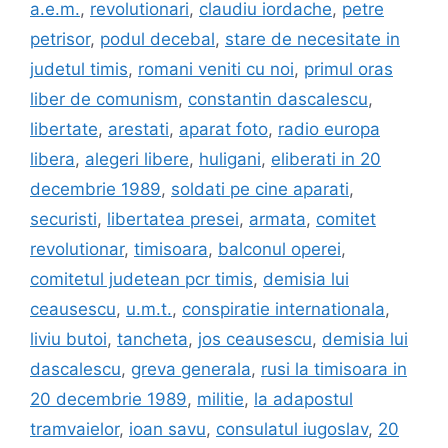
a.e.m.
,
revolutionari
,
claudiu iordache
,
petre
petrisor
,
podul decebal
,
stare de necesitate in
judetul timis
,
romani veniti cu noi
,
primul oras
liber de comunism
,
constantin dascalescu
,
libertate
,
arestati
,
aparat foto
,
radio europa
libera
,
alegeri libere
,
huligani
,
eliberati in 20
decembrie 1989
,
soldati pe cine aparati
,
securisti
,
libertatea presei
,
armata
,
comitet
revolutionar
,
timisoara
,
balconul operei
,
comitetul judetean pcr timis
,
demisia lui
ceausescu
,
u.m.t.
,
conspiratie internationala
,
liviu butoi
,
tancheta
,
jos ceausescu
,
demisia lui
dascalescu
,
greva generala
,
rusi la timisoara in
20 decembrie 1989
,
militie
,
la adapostul
tramvaielor
,
ioan savu
,
consulatul iugoslav
,
20