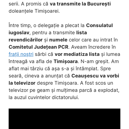
serii. A promis că
va transmite la București
doleanțele Timișoarei.
Între timp, o delegație a plecat la
Consulatul
iugoslav
, pentru a transmite
lista
revendicărilor
și
numele
celor care au intrat în
Comitetul Județean PCR
. Aveam încredere în
frații noștri
sârbi că
vor mediatiza lista
și lumea
întreagă va afla de
Timișoara
. N-am greșit. Am
aflat mai târziu că așa s-a și întâmplat. Spre
seară, cineva a anunțat că
Ceaușescu va vorbi
la televizor
despre Timișoara. A fost scos un
televizor pe geam și mulțimea parcă a explodat,
la auzul cuvintelor dictatorului.