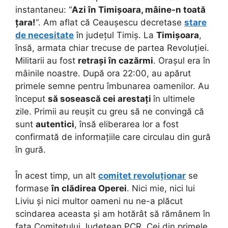
instantaneu: “
Azi în Timișoara, mâine-n toată
țara!
“. Am aflat că Ceaușescu decretase
stare
de necesitate
în județul Timiș. La
Timișoara
,
însă, armata chiar trecuse de partea Revoluției.
Militarii au fost
retrași în cazărmi
. Orașul era în
mâinile noastre. După ora 22:00, au apărut
primele semne pentru îmbunarea oamenilor. Au
început
să sosească cei arestați
în ultimele
zile. Primii au reușit cu greu să ne convingă că
sunt
autentici
, însă eliberarea lor a fost
confirmată de informațiile care circulau din gură
în gură.
În acest timp, un alt
comitet revoluționar
se
formase
în clădirea Operei
. Nici mie, nici lui
Liviu și nici multor oameni nu ne-a plăcut
scindarea aceasta și am hotărât să rămânem în
fața Comitetului Județean PCR. Cei din primele