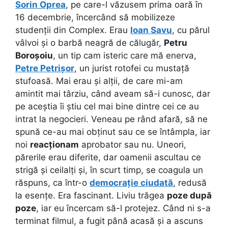
Sorin Oprea
, pe care-l văzusem prima oară în
16 decembrie, încercând să mobilizeze
studenții din Complex. Erau
Ioan Savu
, cu părul
vâlvoi și o barbă neagră de călugăr,
Petru
Boroșoiu
, un tip cam isteric care mă enerva,
Petre Petrișor
, un jurist rotofei cu mustață
stufoasă. Mai erau și alții, de care mi-am
amintit mai târziu, când aveam să-i cunosc, dar
pe aceștia îi știu cel mai bine dintre cei ce au
intrat la negocieri. Veneau pe rând afară, să ne
spună ce-au mai obținut sau ce se întâmpla, iar
noi
reacționam
aprobator sau nu. Uneori,
părerile erau diferite, dar oamenii ascultau ce
strigă și ceilalți și, în scurt timp, se coagula un
răspuns, ca într-o
democrație ciudată
, redusă
la esențe. Era fascinant. Liviu trăgea
poze după
poze
, iar eu încercam să-l protejez. Când ni s-a
terminat filmul, a fugit până acasă și a ascuns