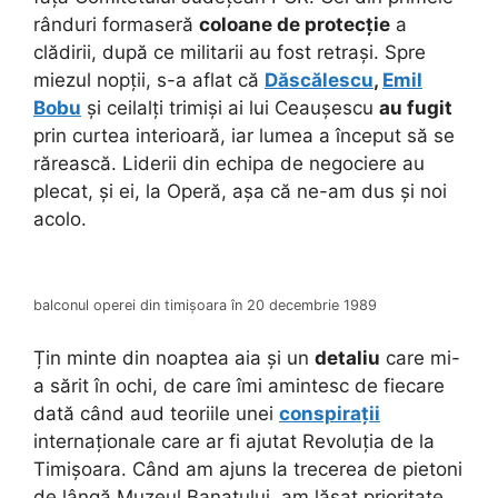
rânduri formaseră
coloane de protecție
a
clădirii, după ce militarii au fost retrași. Spre
miezul nopții, s-a aflat că
Dăscălescu
,
Emil
Bobu
și ceilalți trimiși ai lui Ceaușescu
au fugit
prin curtea interioară, iar lumea a început să se
rărească. Liderii din echipa de negociere au
plecat, și ei, la Operă, așa că ne-am dus și noi
acolo.
balconul operei din timișoara în 20 decembrie 1989
Țin minte din noaptea aia și un
detaliu
care mi-
a sărit în ochi, de care îmi amintesc de fiecare
dată când aud teoriile unei
conspirații
internaționale care ar fi ajutat Revoluția de la
Timișoara. Când am ajuns la trecerea de pietoni
de lângă Muzeul Banatului, am lăsat prioritate