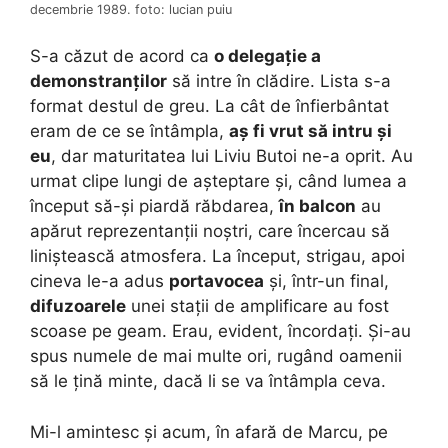
decembrie 1989. foto: lucian puiu
S-a căzut de acord ca
o delegație a
demonstranților
să intre în clădire. Lista s-a
format destul de greu. La cât de înfierbântat
eram de ce se întâmpla,
aș fi vrut să intru și
eu
, dar maturitatea lui Liviu Butoi ne-a oprit. Au
urmat clipe lungi de așteptare și, când lumea a
început să-și piardă răbdarea,
în balcon
au
apărut reprezentanții noștri, care încercau să
liniștească atmosfera. La început, strigau, apoi
cineva le-a adus
portavocea
și, într-un final,
difuzoarele
unei stații de amplificare au fost
scoase pe geam. Erau, evident, încordați. Și-au
spus numele de mai multe ori, rugând oamenii
să le țină minte, dacă li se va întâmpla ceva.
Mi-l amintesc și acum, în afară de Marcu, pe