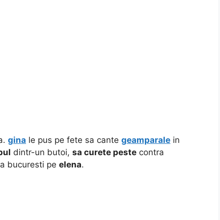
a.
gina
le pus pe fete sa cante
geamparale
in
pul
dintr-un butoi,
sa curete peste
contra
la bucuresti pe
elena
.