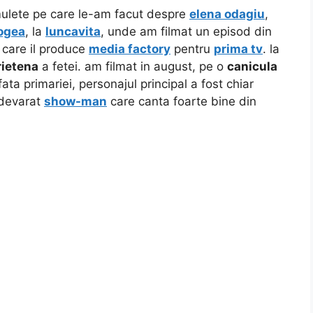
lmulete pe care le-am facut despre
elena odagiu
,
ogea
, la
luncavita
, unde am filmat un episod din
e care il produce
media factory
pentru
prima tv
. la
rietena
a fetei. am filmat in august, pe o
canicula
ata primariei, personajul principal a fost chiar
adevarat
show-man
care canta foarte bine din