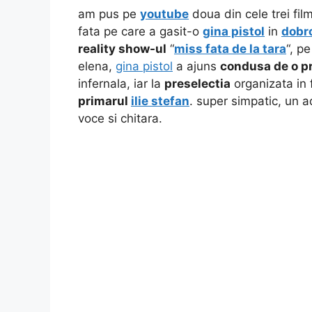
am pus pe
youtube
doua din cele trei fi
fata pe care a gasit-o
gina pistol
in
dobr
reality show-ul
“
miss fata de la tara
“, p
elena,
gina pistol
a ajuns
condusa de o p
infernala, iar la
preselectia
organizata in f
primarul
ilie stefan
. super simpatic, un 
voce si chitara.