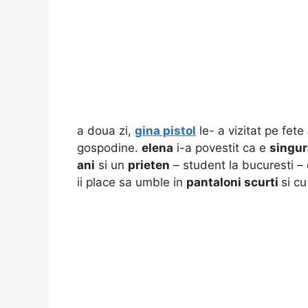
a doua zi,
gina pistol
le- a vizitat pe fete
gospodine.
elena
i-a povestit ca e
singur
ani
si un
prieten
– student la bucuresti –
ii place sa umble in
pantaloni scurti
si c