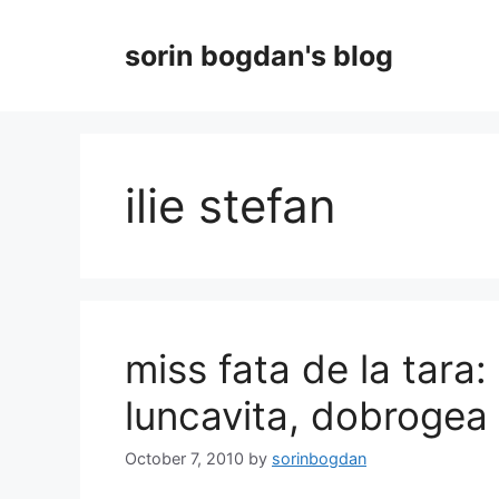
Skip
to
sorin bogdan's blog
content
ilie stefan
miss fata de la tara:
luncavita, dobrogea
October 7, 2010
by
sorinbogdan