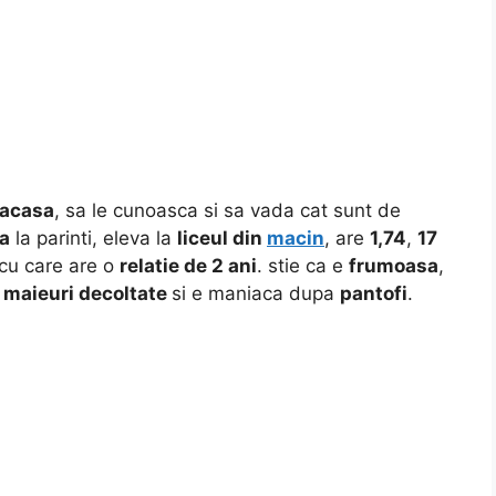
acasa
, sa le cunoasca si sa vada cat sunt de
a
la parinti, eleva la
liceul din
macin
, are
1,74
,
17
 cu care are o
relatie de
2 ani
. stie ca e
frumoasa
,
u
maieuri decoltate
si e maniaca dupa
pantofi
.