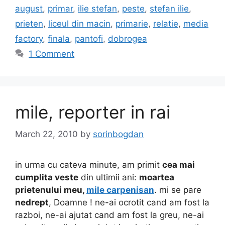
august
,
primar
,
ilie stefan
,
peste
,
stefan ilie
,
prieten
,
liceul din macin
,
primarie
,
relatie
,
media
factory
,
finala
,
pantofi
,
dobrogea
1 Comment
mile, reporter in rai
March 22, 2010
by
sorinbogdan
in urma cu cateva minute, am primit
cea mai
cumplita veste
din ultimii ani:
moartea
prietenului meu,
mile carpenisan
. mi se pare
nedrept
, Doamne ! ne-ai ocrotit cand am fost la
razboi, ne-ai ajutat cand am fost la greu, ne-ai