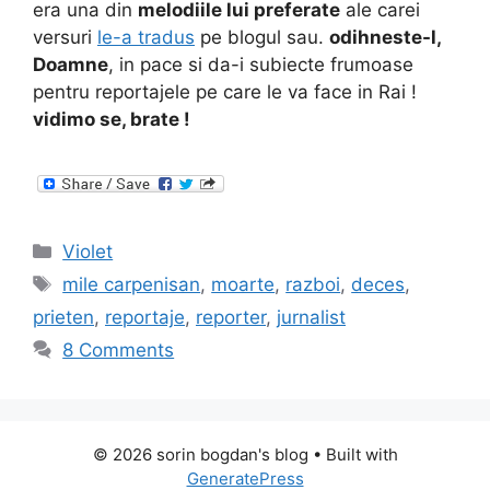
era una din
melodiile lui preferate
ale carei
versuri
le-a tradus
pe blogul sau.
odihneste-l,
Doamne
, in pace si da-i subiecte frumoase
pentru reportajele pe care le va face in Rai !
vidimo se, brate !
Categories
Violet
Tags
mile carpenisan
,
moarte
,
razboi
,
deces
,
prieten
,
reportaje
,
reporter
,
jurnalist
8 Comments
© 2026 sorin bogdan's blog
• Built with
GeneratePress