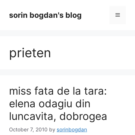
Skip
to
sorin bogdan's blog
Menu
content
prieten
miss fata de la tara:
elena odagiu din
luncavita, dobrogea
October 7, 2010
by
sorinbogdan