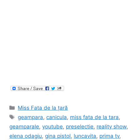
Categories
Miss Fata de la țară
Tags
geampara
,
canicula
,
miss fata de la tara
,
geamparale
,
youtube
,
preselectie
,
reality show
,
elena odagiu
,
gina pistol
,
luncavita
,
prima tv
,