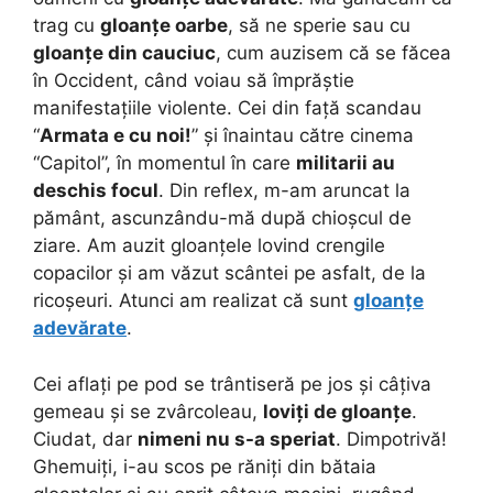
trag cu
gloanțe oarbe
, să ne sperie sau cu
gloanțe din cauciuc
, cum auzisem că se făcea
în Occident, când voiau să împrăștie
manifestațiile violente. Cei din față scandau
“
Armata e cu noi!
” și înaintau către cinema
“Capitol”, în momentul în care
militarii au
deschis focul
. Din reflex, m-am aruncat la
pământ, ascunzându-mă după chioșcul de
ziare. Am auzit gloanțele lovind crengile
copacilor și am văzut scântei pe asfalt, de la
ricoșeuri. Atunci am realizat că sunt
gloanțe
adevărate
.
Cei aflați pe pod se trântiseră pe jos și câțiva
gemeau și se zvârcoleau,
loviți de gloanțe
.
Ciudat, dar
nimeni nu s-a speriat
. Dimpotrivă!
Ghemuiți, i-au scos pe răniți din bătaia