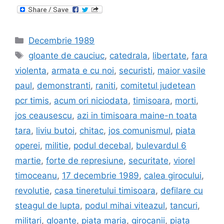
Categories
Decembrie 1989
Tags
gloante de cauciuc
,
catedrala
,
libertate
,
fara
violenta
,
armata e cu noi
,
securisti
,
maior vasile
paul
,
demonstranti
,
raniti
,
comitetul judetean
pcr timis
,
acum ori niciodata
,
timisoara
,
morti
,
jos ceausescu
,
azi in timisoara maine-n toata
tara
,
liviu butoi
,
chitac
,
jos comunismul
,
piata
operei
,
militie
,
podul decebal
,
bulevardul 6
martie
,
forte de represiune
,
securitate
,
viorel
timoceanu
,
17 decembrie 1989
,
calea girocului
,
revolutie
,
casa tineretului timisoara
,
defilare cu
steagul de lupta
,
podul mihai viteazul
,
tancuri
,
militari
,
gloante
,
piata maria
,
girocanii
,
piata