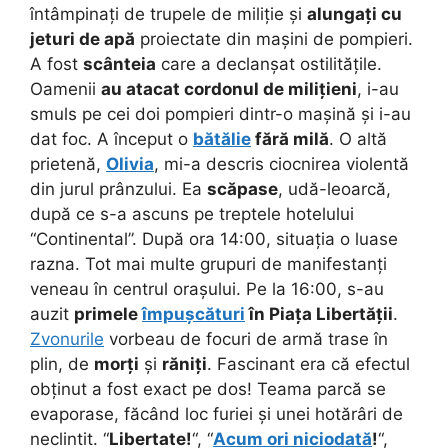
întâmpinați de trupele de miliție și
alungați cu
jeturi de apă
proiectate din mașini de pompieri.
A fost
scânteia
care a declanșat ostilitățile.
Oamenii
au atacat cordonul de milițieni
, i-au
smuls pe cei doi pompieri dintr-o mașină și i-au
dat foc. A început o
bătălie
fără milă
. O altă
prietenă,
Olivia
, mi-a descris ciocnirea violentă
din jurul prânzului. Ea
scăpase
, udă-leoarcă,
după ce s-a ascuns pe treptele hotelului
“Continental”. După ora 14:00, situația o luase
razna. Tot mai multe grupuri de manifestanți
veneau în centrul orașului. Pe la 16:00, s-au
auzit
primele
împușcături
în Piața Libertății
.
Zvonurile
vorbeau de focuri de armă trase în
plin, de
morți
și
răniți
. Fascinant era că efectul
obținut a fost exact pe dos! Teama parcă se
evaporase, făcând loc furiei și unei hotărâri de
neclintit. “
Libertate!
“, “
Acum ori niciodată
!
“,