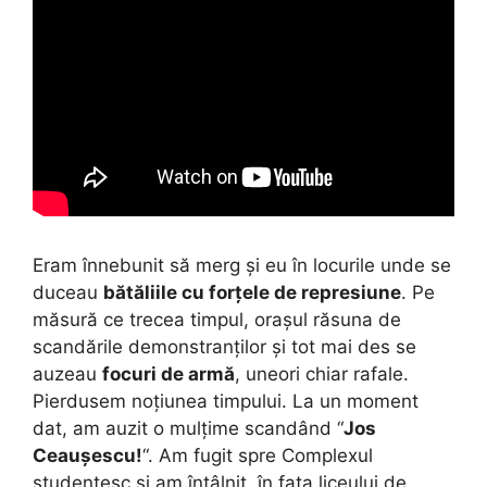
Eram înnebunit să merg și eu în locurile unde se
duceau
bătăliile cu forțele de represiune
. Pe
măsură ce trecea timpul, orașul răsuna de
scandările demonstranților și tot mai des se
auzeau
focuri de armă
, uneori chiar rafale.
Pierdusem noțiunea timpului. La un moment
dat, am auzit o mulțime scandând “
Jos
Ceaușescu!
“. Am fugit spre Complexul
studențesc și am întâlnit, în fața liceului de