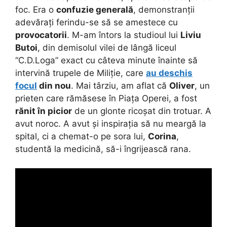
foc. Era o
confuzie generală
, demonstranții
adevărați ferindu-se să se amestece cu
provocatorii
. M-am întors la studioul lui
Liviu
Butoi
, din demisolul vilei de lângă liceul
“C.D.Loga” exact cu câteva minute înainte să
intervină trupele de Miliție, care
au deschis
focul
din nou
. Mai târziu, am aflat că
Oliver
, un
prieten care rămăsese în Piața Operei, a fost
rănit în picior
de un glonte ricoșat din trotuar. A
avut noroc. A avut și inspirația să nu meargă la
spital, ci a chemat-o pe sora lui,
Corina
,
studentă la medicină, să-i îngrijească rana.