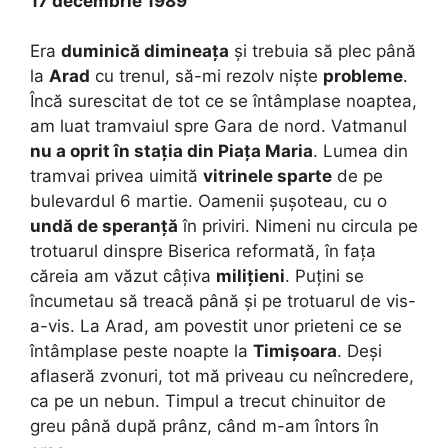
17 decembrie 1989
Era
duminică dimineața
și trebuia să plec până
la
Arad
cu trenul, să-mi rezolv niște
probleme
.
Încă surescitat de tot ce se întâmplase noaptea,
am luat tramvaiul spre Gara de nord. Vatmanul
nu a oprit în stația din Piața Maria
. Lumea din
tramvai privea uimită
vitrinele sparte
de pe
bulevardul 6 martie. Oamenii șușoteau, cu o
undă de speranță
în priviri. Nimeni nu circula pe
trotuarul dinspre Biserica reformată, în fața
căreia am văzut câțiva
milițieni
. Puțini se
încumetau să treacă până și pe trotuarul de vis-
a-vis. La Arad, am povestit unor prieteni ce se
întâmplase peste noapte la
Timișoara
. Deși
aflaseră zvonuri, tot mă priveau cu neîncredere,
ca pe un nebun. Timpul a trecut chinuitor de
greu până după prânz, când m-am întors în