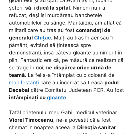
gloanțelor și au oprit câteva mașini, rugând
șoferii
să-i ducă la spital
. Nimeni nu i-a
refuzat, deși își murdăreau banchetele
automobilelor cu sânge. Mai târziu, am aflat că
militarii care au tras au fost
comandați de
generalul
Chițac
. Mulți au tras în aer sau în
pământ, evitând să țintească spre
demonstranți, însă câteva gloanțe au nimerit în
plin. Fantastic era că, pe măsură ce realizam că
se trage în noi, ne
dispărea orice urmă de
teamă
. La fel s-a întâmplat cu o coloană de
manifestanți
care au încercat să treacă
podul
Decebal
către Comitetul Județean PCR. Au fost
întâmpinați cu
gloanțe
.
Tatăl prietenului meu Gabi, medicul veterinar
Viorel Timoceanu
, ne-a povestit că a fost
chemat în noaptea aceea la
Direcția sanitar