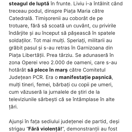
steagul de luptă
în frunte. Liviu i-a întâlnit când
treceau podul, dinspre Piața Maria către
Catedrală. Timișorenii au coborât de pe
trotuare, fără să scoată un cuvânt, cu privirile
îndârjite și au început să pășească în spatele
soldaților. Tot mai mulți. Speriați, militarii au
grăbit pasul și s-au retras în Garnizoana din
Piața Libertății. Prea târziu. Se adunaseră în
zona Operei vreo 2.000 de oameni, care s-au
hotărât
să plece în marș
către Comitetul
Județean PCR. Era o
manifestație pașnică
,
mulți tineri, femei, bărbați cu copii pe umeri,
cum văzuseră la jurnalele de știri de la
televiziunile sârbești că se întâmplase în alte
țări.
Ajunși în fața sediului județenei de partid, deși
strigau “
Fără violență!
“, demonstranții au fost