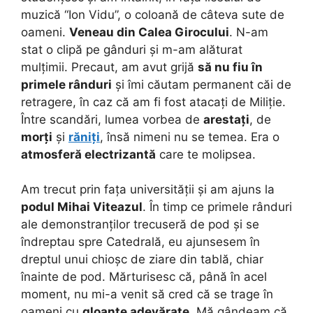
muzică “Ion Vidu”, o coloană de câteva sute de
oameni.
Veneau din Calea Girocului
. N-am
stat o clipă pe gânduri și m-am alăturat
mulțimii. Precaut, am avut grijă
să nu fiu în
primele rânduri
și îmi căutam permanent căi de
retragere, în caz că am fi fost atacați de Miliție.
Între scandări, lumea vorbea de
arestați
, de
morți
și
răniți
, însă nimeni nu se temea. Era o
atmosferă electrizantă
care te molipsea.
Am trecut prin fața universității și am ajuns la
podul Mihai Viteazul
. În timp ce primele rânduri
ale demonstranților trecuseră de pod și se
îndreptau spre Catedrală, eu ajunsesem în
dreptul unui chioșc de ziare din tablă, chiar
înainte de pod. Mărturisesc că, până în acel
moment, nu mi-a venit să cred că se trage în
oameni cu
gloanțe adevărate
. Mă gândeam că