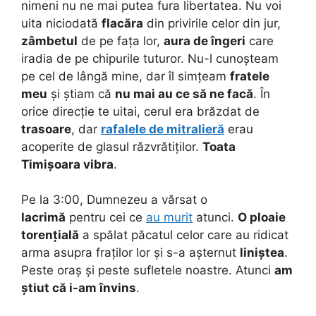
nimeni nu ne mai putea fura libertatea. Nu voi
uita niciodată
flacăra
din privirile celor din jur,
zâmbetul
de pe fața lor,
aura de îngeri
care
iradia de pe chipurile tuturor. Nu-l cunoșteam
pe cel de lângă mine, dar îl simțeam
fratele
meu
și știam că
nu mai au ce să ne facă
. În
orice direcție te uitai, cerul era brăzdat de
trasoare
, dar
rafalele de mitralieră
erau
acoperite de glasul răzvrătiților.
Toata
Timișoara vibra
.
Pe la 3:00, Dumnezeu a vărsat o
lacrimă
pentru cei ce
au murit
atunci.
O ploaie
torențială
a spălat păcatul celor care au ridicat
arma asupra fraților lor și s-a așternut
liniștea
.
Peste oraș și peste sufletele noastre. Atunci
am
știut că i-am învins
.