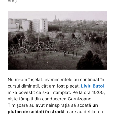
oraș.
Nu m-am înșelat: evenimentele au continuat în
cursul dimineții, cât am fost plecat.
Liviu Butoi
mi-a povestit ce s-a întâmplat. Pe la ora 10:00,
niște tâmpiți din conducerea Garnizoanei
Timișoara au avut neinspirația să scoată
un
pluton de soldați în stradă
, care au defilat cu