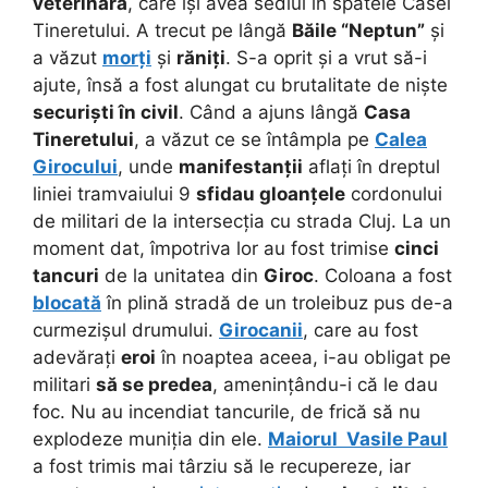
veterinară
, care își avea sediul în spatele Casei
Tineretului. A trecut pe lângă
Băile “Neptun”
și
a văzut
morți
și
răniți
. S-a oprit și a vrut să-i
ajute, însă a fost alungat cu brutalitate de niște
securiști în civil
. Când a ajuns lângă
Casa
Tineretului
, a văzut ce se întâmpla pe
Calea
Girocului
, unde
manifestanții
aflați în dreptul
liniei tramvaiului 9
sfidau gloanțele
cordonului
de militari de la intersecția cu strada Cluj. La un
moment dat, împotriva lor au fost trimise
cinci
tancuri
de la unitatea din
Giroc
. Coloana a fost
blocată
în plină stradă de un troleibuz pus de-a
curmezișul drumului.
Girocanii
, care au fost
adevărați
eroi
în noaptea aceea, i-au obligat pe
militari
să se predea
, amenințându-i că le dau
foc. Nu au incendiat tancurile, de frică să nu
explodeze muniția din ele.
Maiorul Vasile Paul
a fost trimis mai târziu să le recupereze, iar