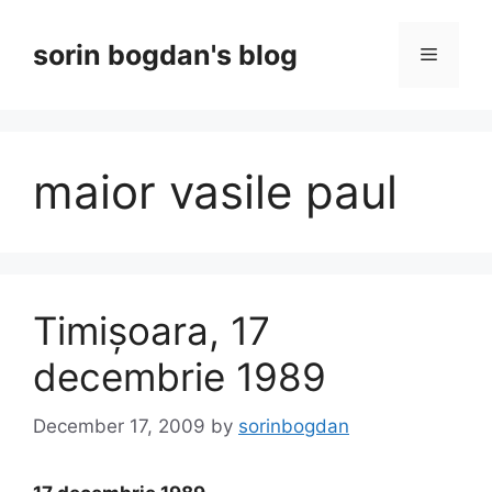
Skip
to
sorin bogdan's blog
Menu
content
maior vasile paul
Timișoara, 17
decembrie 1989
December 17, 2009
by
sorinbogdan