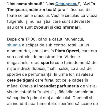
“
Jos comunismul!
“, “
Jos
Ceaușescu
!
“, “
Azi în
Timișoara, mâine-n toată țara!
” răsunau din
toate colțurile orașului. Veștile circulau cu viteza
fulgerului și nu mai știai care sunt adevărate
sau care sunt
zvonuri
și
dezinformări
.
După ora 17:00, când a căzut întunericul,
situația
a scăpat de sub control total. La un
moment dat,
am ajuns în
Piața Operei
, care era
sub controlul demonstranților. Vitrinele
magazinelor erau
sparte
cu o furie dementă de
niște indivizi dubioși, înalți, solizi, cu alură de
sportivi de performanță. În urma lor, năvăleau
cete de țigani
care furau tot ce le cădea în
mână. Cineva
a incendiat parfumeria
de vis-a-
vis de cofetăria “Violeta” și flăcările amenințau
să cuprindă primul etaj al blocului. Oamenii și-
au inundat apartamentele, sperând să scape de