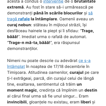
acesta a condus o
intervenție
de o
brutalitate
extremă
. Au fost în stare să-i urmărească pe
demonstranți
până în scările blocurilor
și
să
tragă
rafale
la întâmplare
. Oamenii aveau un
curaj nebun
: stăteau în mijlocul străzii, își
desfăceau hainele la piept și îi sfidau: “
Trage,
băăă!
“. Imediat urma o rafală de automat.
“
Trage-n mă-ta, băăă!
“, era răspunsul
demonstranților.
Nimeni nu poate descrie cu adevărat
ce s-a
întâmplat
în noaptea de 17/18 decembrie în
Timișoara. Atitudinea oamenilor,
curajul
pe care
ți-l extrăgeai, parcă, din curajul celui de lângă
tine, exaltarea, sentimentul că trăim
un
moment magic
, credința că împlinim un
destin
al cărui final urma să fie unul singur… Eram
invincibili
, gloanțele nu existau, eram
liberi
și