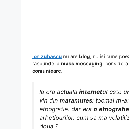
ion zubascu
nu are
blog
, nu isi pune poe
raspunde la
mass messaging
. considera
comunicare
.
la ora actuala
internetul
este
u
vin din
maramures
: tocmai m-am
etnografie. dar era
o etnografi
arhetipurilor. cum sa ma volatil
doua ?