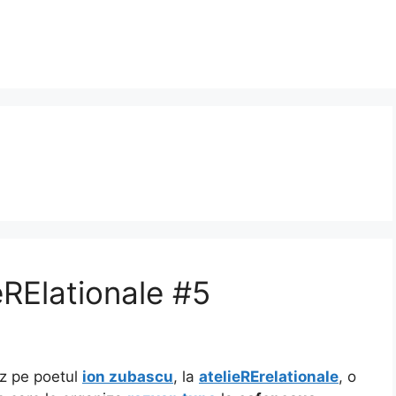
eRElationale #5
ez pe poetul
ion zubascu
, la
atelieRErelationale
, o