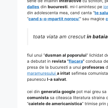
serie de intalniri
interactive
cu scriitori, 
dalles
din
bucuresti
. mi-l amintesc pe
io
din adolescenta mea, cand canta “
te sal
“
cand s-o-mpartit norocu’
” sau magice
c
toata viata am crescut
in bataia
fiul unui “
dusman al poporului
” lichidat 
a debutat in
revista “
flacara
“
condusa d
presa de la bucuresti a unui
profesoras
d
maramuresului
a iritat
sefimea comunista 
paunescu
l-a salvat
.
cei din
generatia google
pot mai greu sa 
comunista
sa citeasca literatura straina
“
caietele de americanistica
” trimise pri