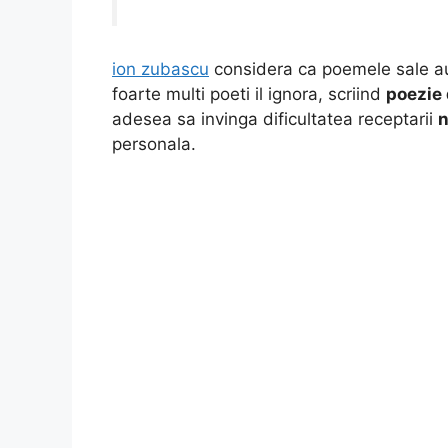
ion zubascu
considera ca poemele sale a
foarte multi poeti il ignora, scriind
poezie 
adesea sa invinga dificultatea receptarii
n
personala.