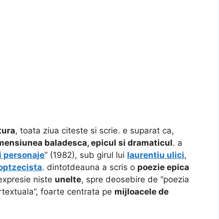
tura
, toata ziua citeste si scrie. e suparat ca,
mensiunea baladesca, epicul si dramaticul
. a
i personaje
” (1982), sub girul lui
laurentiu ulici
,
optzecista
. dintotdeauna a scris o
poezie epica
 expresie niste
unelte
, spre deosebire de “poezia
ertextuala”, foarte centrata pe
mijloacele de