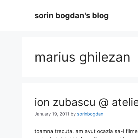
Skip
to
sorin bogdan's blog
content
marius ghilezan
ion zubascu @ ateli
January 19, 2011
by
sorinbogdan
toamna trecuta, am avut ocazia sa-l film