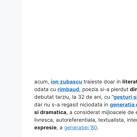
acum,
ion zubascu
traieste doar in
litera
odata cu
rimbaud
, poezia si-a pierdut
di
debutat tarziu,
la 32 de ani, cu “
gesturi s
dar nu s-a regasit niciodata in
generatia 
si dramatica
, a considerat mijloacele de
livresca, autoreferentiala, textualista, int
expresie
, a
generatiei ’80
.