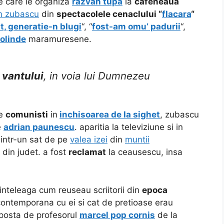
pe care le organiza
razvan tupa
la
cafeneaua
n zubascu
din
spectacolele cenaclului “
flacara
“
ut, generatie-n blugi
“, “
fost-am omu’ padurii
“,
olinde
maramuresene.
 vantului
, in voia lui Dumnezeu
de
comunisti
in
inchisoarea de la sighet
, zubascu
e
adrian paunescu
. aparitia la televiziune si in
intr-un sat de pe
valea izei
din
muntii
din judet. a fost
reclamat
la ceausescu, insa
inteleaga cum reuseau scriitorii din
epoca
 contemporana cu ei si cat de pretioase erau
n posta de profesorul
marcel pop cornis
de la