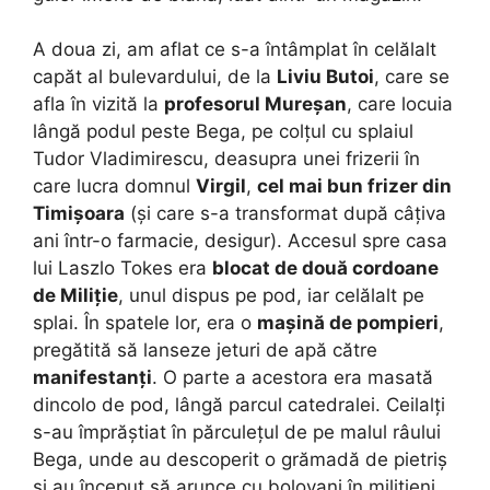
A doua zi, am aflat ce s-a întâmplat în celălalt
capăt al bulevardului, de la
Liviu Butoi
, care se
afla în vizită la
profesorul Mureșan
, care locuia
lângă podul peste Bega, pe colțul cu splaiul
Tudor Vladimirescu, deasupra unei frizerii în
care lucra domnul
Virgil
,
cel mai bun frizer din
Timișoara
(și care s-a transformat după câțiva
ani într-o farmacie, desigur). Accesul spre casa
lui Laszlo Tokes era
blocat de două cordoane
de Miliție
, unul dispus pe pod, iar celălalt pe
splai. În spatele lor, era o
mașină de pompieri
,
pregătită să lanseze jeturi de apă către
manifestanți
. O parte a acestora era masată
dincolo de pod, lângă parcul catedralei. Ceilalți
s-au împrăștiat în părculețul de pe malul râului
Bega, unde au descoperit o grămadă de pietriș
și au început să arunce cu bolovani în milițieni.