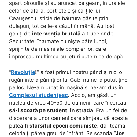
spart birourile și au aruncat pe geam, în uralele
celor de afară, portretele și cărțile lui
Ceaușescu, sticle de băutură găsite prin
dulapuri, tot ce le-a căzut în mână. Au fost
goniți de
intervenția brutală
a trupelor de
Securitate, înarmate cu niște bâte lungi,
sprijinite de mașini ale pompierilor, care
împroșcau mulțimea cu jeturi puternice de apă.
“
Revoluție
!
” a fost primul nostru gând și nici o
rugăminte a părinților lui Gabi nu ne-a putut ține
pe loc. Ne-am urcat în mașină și ne-am dus în
Complexul studențesc
. Acolo, am găsit un
nucleu de vreo 40-50 de oameni, care încercau
să-i scoată pe studenți în stradă
. Era un fel de
disperare a unor oameni care simțeau că acesta
putea fi
sfârșitul epocii comuniste
, dar teama
celorlalți părea greu de înfrânt. Se scanda “
Jos