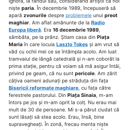
ignora, la rândul său, considerând artiștii ca noi
niște
paria
. În decembrie 1989, începuseră să
apară
zvonurile
despre
problemele
unui
preot
maghiar
. Am aflat amănunte de la
Radio
Europa liberă
. Era
16 decembrie 1989
,
sâmbăta, pe la prânz. Știam casa din
Piața
Maria
în care locuia
Laszlo Tokes
și am vrut să
văd cu ochii mei ce se întâmpla acolo. Am luat
tramvaiul de lângă catedrală și n-am coborât la
prima stație, pentru că voiam să mă asigur întâi,
privind pe geam, că nu sunt
pericole
. Am zărit
câțiva oameni adunați pe străduța din fața
Bisericii reformate maghiare
, cu fața către
ferestrele pastorului. Din
Piața Sinaia
, m-am
întors pe jos și m-am oprit la colț. Nu erau mai
mult de 30 de persoane. Mi s-a părut ciudat că
sunt lăsați să stea acolo. Erau, însă, bine
supravegheați. În zonă, frecau menta niște