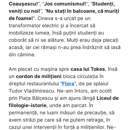
Ceaușescu!
“, “
Jos comunismul!
“, “
Studenți,
veniți cu noi!
“, “
Nu stați în balcoane, că muriți
de foame!
“. Cineva s-a urcat pe un
transformator electric și a încercat să
mobilizeze lumea, însă puțini studenți au
coborât să ni se alăture. Mulți erau deja plecați
acasă, iar cei rămași n-au prea îndrăznit să iasă
din cămine.
Am plecat cu mașina spre
casa lui Tokes
, însă
un
cordon de milițieni
bloca circulația în
dreptul restaurantului “
Flora
“, de pe splaiul
Tudor Vladimirescu. Ne-am întors, am ocolit
prin Piața Bălcescu și am ajuns lângă
Liceul de
filologie-istorie
, unde am parcat. În
permanență, ne luam măsuri de precauție, să
avem străzi pe care să ne putem retrage, în
cazul unei intervenții în forță a milițienilor. Ne-