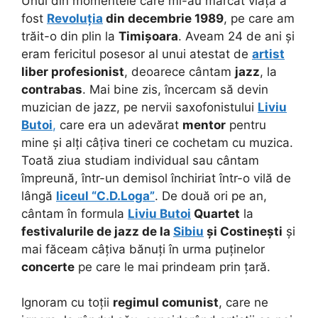
Unul din momentele care mi-au marcat viața a
fost
Revoluția
din decembrie 1989
, pe care am
trăit-o din plin la
Timișoara
. Aveam 24 de ani și
eram fericitul posesor al unui atestat de
artist
liber profesionist
, deoarece cântam
jazz
, la
contrabas
. Mai bine zis, încercam să devin
muzician de jazz, pe nervii saxofonistului
Liviu
Butoi
,
care era un adevărat
mentor
pentru
mine și alți câțiva tineri ce cochetam cu muzica.
Toată ziua studiam individual sau cântam
împreună, într-un demisol închiriat într-o vilă de
lângă
liceul “C.D.Loga”
. De două ori pe an,
cântam în formula
Liviu Butoi
Quartet
la
festivalurile de jazz de la
Sibiu
și Costinești
și
mai făceam câțiva bănuți în urma puținelor
concerte
pe care le mai prindeam prin țară.
Ignoram cu toții
regimul comunist
, care ne