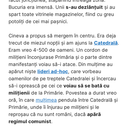
Bucuria era imensă. Unii
s-au dezlănțuit
și au
spart toate vitrinele magazinelor, fiind cu greu
potoliți de cei mai pașnici.
Cineva a propus să mergem în centru. Era deja
trecut de miezul nopții și am ajuns la
Catedrală
.
Eram vreo 4-500 de oameni. Un cordon de
milițieni înconjurase Primăria și o parte dintre
manifestanți voiau să-i atace. Din mulțime au
apărut niște
lideri ad-hoc
, care vorbeau
oamenilor de pe treptele Catedralei și încercau
să-i oprească pe cei ce
voiau să se bată cu
milițienii
de la Primărie. Povestea a durat vreo
oră, în care
mulțimea
pendula între Catedrală și
Primărie, unde îi înjurau pe milițieni și le
reproșau că nu sunt români, dacă
apără
regimul comunist
.