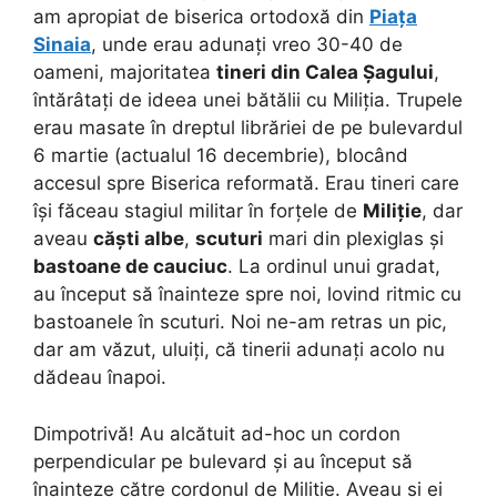
am apropiat de biserica ortodoxă din
Piața
Sinaia
, unde erau adunați vreo 30-40 de
oameni, majoritatea
tineri din Calea Șagului
,
întărâtați de ideea unei bătălii cu Miliția. Trupele
erau masate în dreptul librăriei de pe bulevardul
6 martie (actualul 16 decembrie), blocând
accesul spre Biserica reformată. Erau tineri care
își făceau stagiul militar în forțele de
Miliție
, dar
aveau
căști albe
,
scuturi
mari din plexiglas și
bastoane de cauciuc
. La ordinul unui gradat,
au început să înainteze spre noi, lovind ritmic cu
bastoanele în scuturi. Noi ne-am retras un pic,
dar am văzut, uluiți, că tinerii adunați acolo nu
dădeau înapoi.
Dimpotrivă! Au alcătuit ad-hoc un cordon
perpendicular pe bulevard și au început să
înainteze către cordonul de Miliție. Aveau și ei