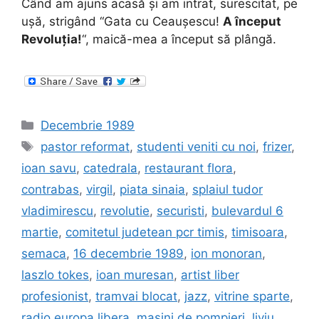
Când am ajuns acasă și am intrat, surescitat, pe
ușă, strigând “Gata cu Ceaușescu!
A început
Revoluția!
“, maică-mea a început să plângă.
Categories
Decembrie 1989
Tags
pastor reformat
,
studenti veniti cu noi
,
frizer
,
ioan savu
,
catedrala
,
restaurant flora
,
contrabas
,
virgil
,
piata sinaia
,
splaiul tudor
vladimirescu
,
revolutie
,
securisti
,
bulevardul 6
martie
,
comitetul judetean pcr timis
,
timisoara
,
semaca
,
16 decembrie 1989
,
ion monoran
,
laszlo tokes
,
ioan muresan
,
artist liber
profesionist
,
tramvai blocat
,
jazz
,
vitrine sparte
,
radio europa libera
,
masini de pompieri
,
liviu