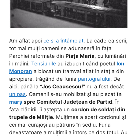
Am aflat apoi
ce s-a întâmplat
.
La căderea serii,
tot mai mulți oameni se adunaseră în fața
Parohiei reformate din
Piața Maria
, cu lumânări
în mâini.
Tensiunile
au izbucnit când poetul
Ion
Monoran
a blocat un tramvai aflat în stația din
apropiere, trăgând de funia
pantografului
. De
aici, până la “
Jos Ceaușescu!
” nu a fost decât
un pas
. Oamenii s-au mobilizat și au plecat
în
marș
spre Comitetul Județean de Partid
. În
fața clădirii, îi aștepta un
cordon de soldați din
trupele de Miliție
. Mulțimea a spart cordonul și
cei mai curajoși au pătruns în sediu. Furia
devastatoare a mulțimii a întors pe dos totul. Au