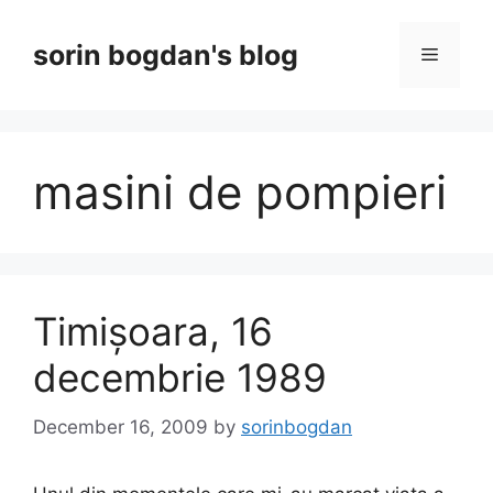
Skip
to
sorin bogdan's blog
Menu
content
masini de pompieri
Timișoara, 16
decembrie 1989
December 16, 2009
by
sorinbogdan