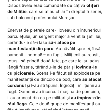
Dispozitivele erau comandate de câțiva
ofițeri
de Miliție
, care se aflau chiar în dreptul frizeriei,
sub balconul profesorului Mureșan.
Enervat de pietrele care-i loveau din întunericul
părculețului, un sergent major a venit la șefii lui,
cerându-le să-i lase
să-i atace pe
manifestanții din parc
. Au năvălit spre ei, însă
oamenii – normal! – au fugit. Milițienii au reușit,
totuși, să prindă două fete, pe care le-au adus
lângă frizerie, târându-le de păr și
lovindu-le
cu picioarele
. Scena i-a făcut să explodeze pe
manifestanții de dincolo de pod, care
au atacat
cordonul
și l-au străpuns. Îngroziți, milițienii au
fugit. Oamenii au încercuit mașina de pompieri,
i-au aruncat din ea pe militari și
au împins-o în
râul Bega
. Cele două grupe de manifestanți au
făcut joncțiunea, stăpânind întreaga zonă.