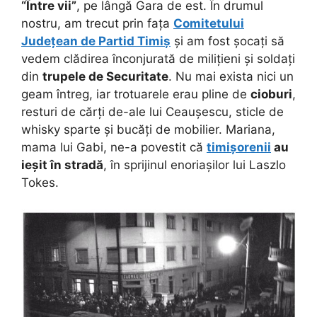
“Între vii”
, pe lângă Gara de est. În drumul
nostru, am trecut prin fața
Comitetului
Județean de Partid Timiș
și am fost șocați să
vedem clădirea înconjurată de milițieni și soldați
din
trupele de Securitate
. Nu mai exista nici un
geam întreg, iar trotuarele erau pline de
cioburi
,
resturi de cărți de-ale lui Ceaușescu, sticle de
whisky sparte și bucăți de mobilier. Mariana,
mama lui Gabi, ne-a povestit că
timișorenii
au
ieșit în stradă
, în sprijinul enoriașilor lui Laszlo
Tokes.