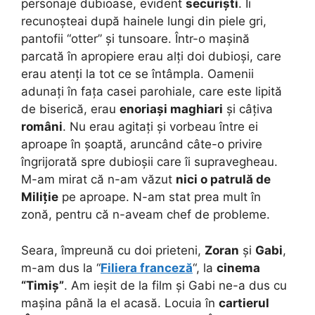
personaje dubioase, evident
securiști
. Îi
recunoșteai după hainele lungi din piele gri,
pantofii “otter” și tunsoare. Într-o mașină
parcată în apropiere erau alți doi dubioși, care
erau atenți la tot ce se întâmpla. Oamenii
adunați în fața casei parohiale, care este lipită
de biserică, erau
enoriași maghiari
și câțiva
români
. Nu erau agitați și vorbeau între ei
aproape în șoaptă, aruncând câte-o privire
îngrijorată spre dubioșii care îi supravegheau.
M-am mirat că n-am văzut
nici o patrulă de
Miliție
pe aproape. N-am stat prea mult în
zonă, pentru că n-aveam chef de probleme.
Seara, împreună cu doi prieteni,
Zoran
și
Gabi
,
m-am dus la “
Filiera franceză
“, la
cinema
“Timiș”
. Am ieșit de la film și Gabi ne-a dus cu
mașina până la el acasă. Locuia în
cartierul