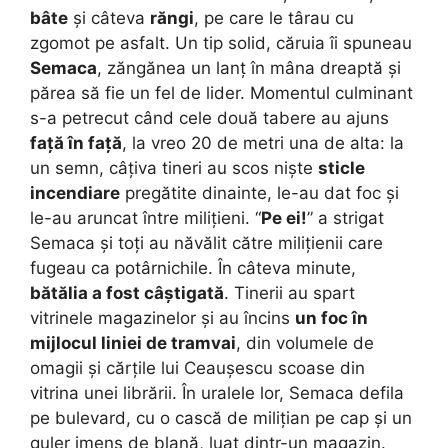
bâte
și câteva
răngi
, pe care le târau cu
zgomot pe asfalt. Un tip solid, căruia îi spuneau
Semaca
, zăngănea un lanț în mâna dreaptă și
părea să fie un fel de lider. Momentul culminant
s-a petrecut când cele două tabere au ajuns
față în față
, la vreo 20 de metri una de alta: la
un semn, câțiva tineri au scos niște
sticle
incendiare
pregătite dinainte, le-au dat foc și
le-au aruncat între milițieni. “
Pe ei!
” a strigat
Semaca și toți au năvălit către milițienii care
fugeau ca potârnichile. În câteva minute,
bătălia a fost câștigată
. Tinerii au spart
vitrinele magazinelor și au încins
un foc în
mijlocul liniei de tramvai
, din volumele de
omagii și cărțile lui Ceaușescu scoase din
vitrina unei librării. În uralele lor, Semaca defila
pe bulevard, cu o cască de milițian pe cap și un
guler imens de blană, luat dintr-un magazin.