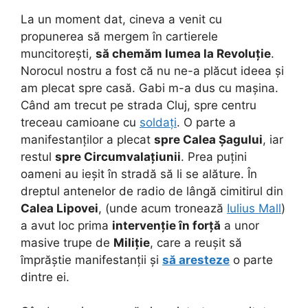
La un moment dat, cineva a venit cu
propunerea să mergem în cartierele
muncitorești,
să chemăm lumea la Revoluție
.
Norocul nostru a fost că nu ne-a plăcut ideea și
am plecat spre casă. Gabi m-a dus cu mașina.
Când am trecut pe strada Cluj, spre centru
treceau camioane cu
soldați
. O parte a
manifestanților a plecat
spre Calea Șagului
, iar
restul
spre Circumvalațiunii
. Prea puțini
oameni au ieșit în stradă să li se alăture. În
dreptul antenelor de radio de lângă cimitirul din
Calea Lipovei
, (unde acum tronează
Iulius Mall
)
a avut loc prima
intervenție în forță
a unor
masive trupe de
Miliție
, care a reușit să
împrăștie manifestanții și
să aresteze
o parte
dintre ei.