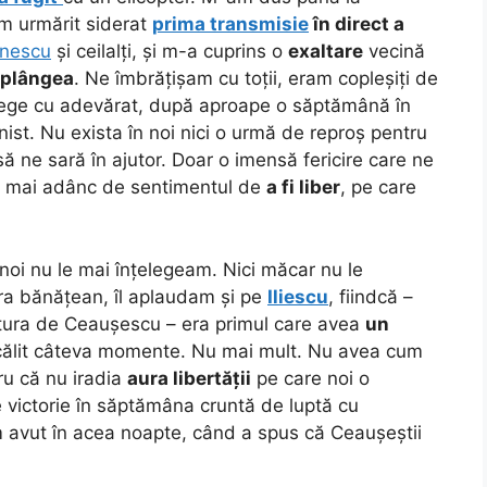
m urmărit siderat
prima transmisie
în direct a
inescu
și ceilalți, și m-a cuprins o
exaltare
vecină
 plângea
. Ne îmbrățișam cu toții, eram copleșiți de
lege cu adevărat, după aproape o săptămână în
ist. Nu exista în noi nici o urmă de reproș pentru
 să ne sară în ajutor. Doar o imensă fericire care ne
t mai adânc de sentimentul de
a fi liber
, pe care
noi nu le mai înțelegeam. Nici măcar nu le
era bănățean, îl aplaudam și pe
Iliescu
, fiindcă –
itura de Ceaușescu – era primul care avea
un
ălit câteva momente. Nu mai mult. Nu avea cum
ru că nu iradia
aura libertății
pe care noi o
 victorie în săptămâna cruntă de luptă cu
 avut în acea noapte, când a spus că Ceaușeștii