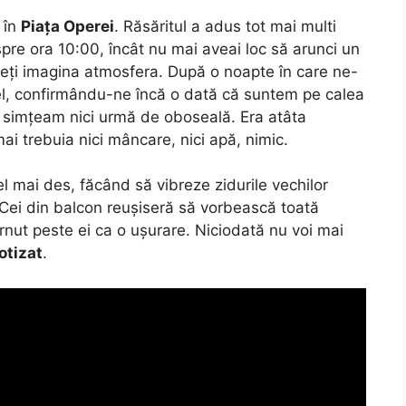
 în
Piața Operei
. Răsăritul a adus tot mai multi
spre ora 10:00, încât nu mai aveai loc să arunci un
uteți imagina atmosfera. După o noapte în care ne-
sel, confirmându-ne încă o dată că suntem pe calea
 simțeam nici urmă de oboseală. Era atâta
 mai trebuia nici mâncare, nici apă, nimic.
el mai des, făcând să vibreze zidurile vechilor
Cei din balcon reușiseră să vorbească toată
rnut peste ei ca o ușurare. Niciodată nu voi mai
otizat
.