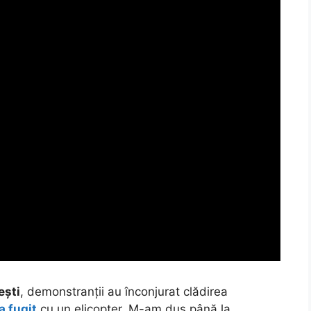
ești
, demonstranții au înconjurat clădirea
a fugit
cu un elicopter.
M-am dus până la