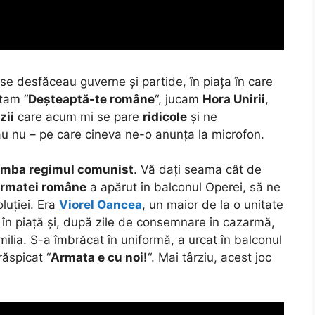
 se desfăceau guverne și partide, în piața în care
tam “
Deșteaptă-te române
“, jucam
Hora Unirii
,
zii
care acum mi se pare
ridicole
și ne
u nu – pe care cineva ne-o anunța la microfon.
mba regimul comunist
. Vă dați seama cât de
 Armatei române
a apărut în balconul Operei, să ne
luției. Era
Viorel Oancea
, un maior de la o unitate
 în piață și, după zile de consemnare în cazarmă,
milia. S-a îmbrăcat în uniformă, a urcat în balconul
răspicat “
Armata e cu noi!
“. Mai târziu, acest joc