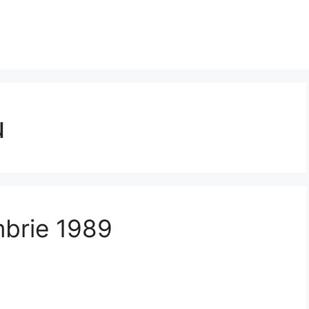
u
mbrie 1989