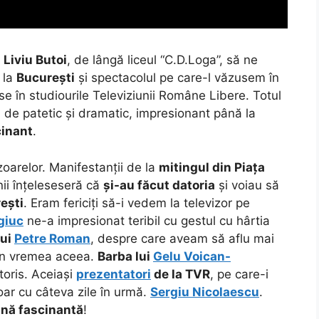
i
Liviu Butoi
, de lângă liceul “C.D.Loga”, să ne
 la
București
și spectacolul pe care-l văzusem în
se în studiourile Televiziunii Române Libere. Totul
fel de patetic și dramatic, impresionant până la
cinant
.
zoarelor. Manifestanții de la
mitingul din Piața
ii înțeleseseră că
și-au făcut datoria
și voiau să
ești
. Eram fericiți să-i vedem la televizor pe
giuc
ne-a impresionat teribil cu gestul cu hârtia
lui
Petre Roman
, despre care aveam să aflu mai
din vremea aceea.
Barba lui
Gelu Voican-
itoris. Aceiași
prezentatori
de la TVR
, pe care-i
ar cu câteva zile în urmă.
Sergiu Nicolaescu
.
ună
fascinantă
!