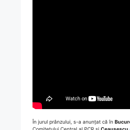
În jurul prânzului, s-a anunțat că în
Bucur
Comitetului Central al PCR și
Ceaușescu