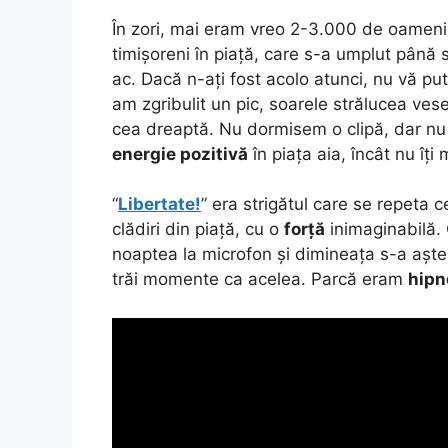
În zori, mai eram vreo 2-3.000 de oameni
timișoreni în piață, care s-a umplut până 
ac. Dacă n-ați fost acolo atunci, nu vă p
am zgribulit un pic, soarele strălucea ve
cea dreaptă. Nu dormisem o clipă, dar nu
energie pozitivă
în piața aia, încât nu îți
“
Libertate!
” era strigătul care se repeta c
clădiri din piață, cu o
forță
inimaginabilă. 
noaptea la microfon și dimineața s-a aște
trăi momente ca acelea. Parcă eram
hipn