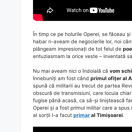
În timp ce pe holurile Operei, se făceau și
habar n-aveam de negocierile lor, noi cân
plângeam impresionați de tot felul de
poe
entuziasmam la orice veste – inventată sa
Nu mai aveam nici o îndoială că
vom schi
înnebuniți am fost când
primul ofițer al
spună că militarii au trecut de partea Revo
obscură de transmisiuni, care locuia chiar
fugise până acasă, ca să-și liniștească fa
Operei și a fost primul militar care a spus 
al sorții l-a facut
primar
al Timișoarei
.