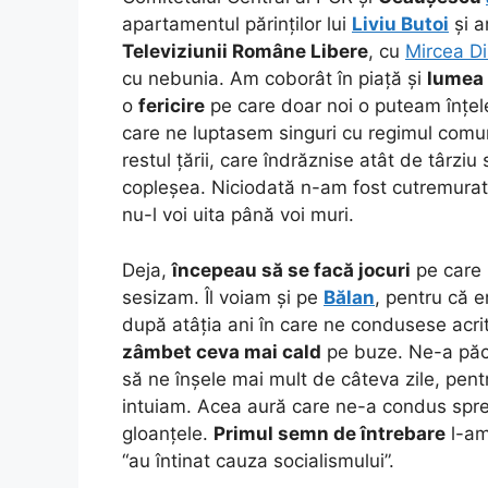
apartamentul părinților lui
Liviu Butoi
și a
Televiziunii Române Libere
, cu
Mircea D
cu nebunia. Am coborât în piață și
lumea
o
fericire
pe care doar noi o puteam înțe
care ne luptasem singuri cu regimul comun
restul țării, care îndrăznise atât de târziu
copleșea. Niciodată n-am fost cutremura
nu-l voi uita până voi muri.
Deja,
începeau să se facă jocuri
pe care 
sesizam. Îl voiam și pe
Bălan
, pentru că 
după atâția ani în care ne condusese acr
zâmbet ceva mai cald
pe buze. Ne-a păc
să ne înșele mai mult de câteva zile, pent
intuiam. Acea aură care ne-a condus spre
gloanțele.
Primul semn de întrebare
l-am
“au întinat cauza socialismului”.