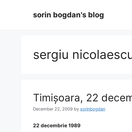
Skip
to
sorin bogdan's blog
content
sergiu nicolaesc
Timișoara, 22 dece
December 22, 2009
by
sorinbogdan
22 decembrie 1989