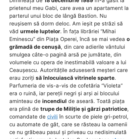
Dimineața de
18 decembrie 1989
m-a găsit la
prietenul meu Gabi, care avea un apartament la
parterul unui bloc de lângă Bastion. Nu
reușisem să dorm deloc. Am ieșit pe străzi să
văd
urmele luptelor
. În fața librăriei “Mihai
Eminescu” din Piața Operei, încă se mai vedea
o
grămadă de cenușă
, din care adierile vântului
smulgea câte-o pagină arsă pe jumătate, din
volumele cu opera de inestimabilă valoare a lui
Ceaușescu. Autoritățile aduseseră meșteri care
erau zoriți
să înlocuiască vitrinele sparte
.
Parfumeria de vis-a-vis de cofetăria “Violeta”
era o ruină, iar pereții negri și arși ai blocului
aminteau de
incendiul
de aseară. Toată piața
era plină de
trupe de Miliție și gărzi patriotice
,
comandate de
civili
în scurte de piele gri-petrol,
cu automate de gât, care se răsteau la oamenii
ce nu grăbeau pasul și priveau cu nedisimulată