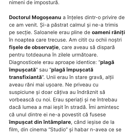
nimeni de impostură.
Doctorul Mogoșeanu
a înțeles dintr-o privire de
ce am venit. Și-a păstrat calmul și ne-a trimis
pe secție. Saloanele erau pline de
oameni răniți
în noaptea care trecuse. Am citit cu ochii noștri
fișele de observație
, care aveau să dispară
pentru totdeauna în zilele următoare.
Diagnosticele erau aproape identice: “
plagă
împușcată
” sau “
plagă împușcată
transfixiantă
“. Unii erau în stare gravă, alții
aveau răni mai ușoare. Ne priveau cu
suspiciune și doar câțiva au îndrăznit să
vorbească cu noi. Erau speriați și ne întrebau
dacă lumea a mai ieșit în stradă. Îmi amintesc
că unul dintre ei ne-a povestit că fusese
împușcat din întâmplare
, când ieșise de la
film, din cinema “Studio” și habar n-avea ce se