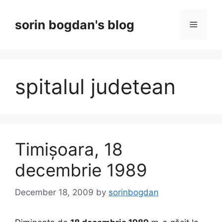
Skip
to
sorin bogdan's blog
Menu
content
spitalul judetean
Timișoara, 18
decembrie 1989
December 18, 2009
by
sorinbogdan