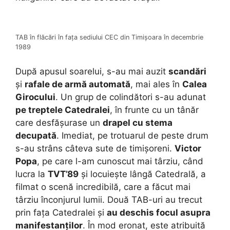
TAB în flăcări în fața sediului CEC din Timișoara în decembrie
1989
După apusul soarelui, s-au mai auzit
scandări
și
rafale de armă automată
, mai ales în
Calea
Girocului
. Un grup de colindători s-au adunat
pe treptele Catedralei
, în frunte cu un tânăr
care desfășurase un
drapel cu stema
decupată
. Imediat, pe trotuarul de peste drum
s-au strâns câteva sute de timișoreni.
Victor
Popa
, pe care l-am cunoscut mai târziu, când
lucra la
TVT’89
și locuiește lângă Catedrală, a
filmat o scenă incredibilă, care a făcut mai
târziu înconjurul lumii. Două TAB-uri au trecut
prin fața Catedralei și
au deschis focul asupra
manifestanților
. În mod eronat, este atribuită