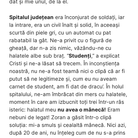
dat și mie unul, de la el.
Spitalul județean
era înconjurat de soldați, iar
la intrare, era un civil înalt și solid, în aceeași
scurtă din piele gri, cu un automat cu pat
rabatabil la gât. Ne-a privit cu o figură de
gheață, dar n-a zis nimic, văzându-ne cu
halatele albe sub braț. “
Studenți
,” a explicat
Cristi și ne-a lăsat să trecem. În inconștiența
noastră, nu ne-a fost teamă nici o clipă că ar fi
putut să ne legitimeze și, cum eu nu aveam
carnet de student, am fi dat de dracu’. În holul
spitalului, ne-am îmbrăcat din mers cu halatele,
moment în care am izbucnit toți trei într-un râs
isteric: halatul meu
nu avea o mânecă!
Eram
nebuni de legat! Zoran a găsit într-o clipă
soluția: mi-a smuls și cealaltă mânecă. Nici azi,
după 20 de ani, nu înțeleg cum de nu s-a prins