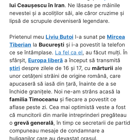
lui Ceaușescu în Iran
. Ne lăsase pe mâinile
nevestei și a acoliților săi, ale căror cruzime și
lipsă de scrupule deveniseră legendare.
Prietenul meu
Liviu Butoi
l-a sunat pe
Mircea
Tiberian
la
București
și i-a povestit la telefon
ce se întâmplase.
La fel ca el
, au făcut mulți. În
sfârșit,
Europa liberă
a început să transmită
știri
despre zilele de 16 și 17, cu
mărturii
ale
unor cetățeni străini de origine română, care
apucaseră să iasă din țară, înainte de a se
închide granițele. Noi ne-am strâns acasă la
familia Timoceanu
și fiecare a povestit ce
aflase peste zi. Cea mai optimistă veste a fost
că muncitorii din marile intreprinderi pregăteau
o
grevă generală
, în timp ce secretarii de partid
compuneau mesaje de condamnare a
huliganilor care au devastat orașul.