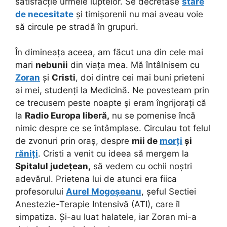
satisfacție urmele luptelor. Se decretase
stare
de necesitate
și timișorenii nu mai aveau voie
să circule pe stradă în grupuri.
În dimineața aceea, am făcut una din cele mai
mari
nebunii
din viața mea.
Mă întâlnisem cu
Zoran
și
Cristi
, doi dintre cei mai buni prieteni
ai mei, studenți la Medicină. Ne povesteam prin
ce trecusem peste noapte și eram îngrijorați că
la
Radio Europa liberă,
nu se pomenise încă
nimic despre ce se întâmplase. Circulau tot felul
de zvonuri prin oraș, despre
mii de
morți
și
răniți
. Cristi a venit cu ideea să mergem la
Spitalul județean,
să vedem cu ochii noștri
adevărul. Prietena lui de atunci era fiica
profesorului
Aurel Mogoșeanu
, șeful Sectiei
Anestezie-Terapie Intensivă (ATI), care îl
simpatiza. Și-au luat halatele, iar Zoran mi-a