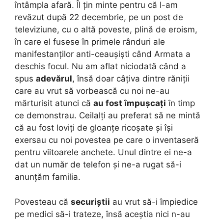
întâmpla afară. Îl țin minte pentru că l-am
revăzut după 22 decembrie, pe un post de
televiziune, cu o altă poveste, plină de eroism,
în care el fusese în primele rânduri ale
manifestanților anti-ceaușiști când Armata a
deschis focul. Nu am aflat niciodată când a
spus
adevărul
, însă doar câțiva dintre răniții
care au vrut să vorbească cu noi ne-au
mărturisit atunci că
au fost împușcați
în timp
ce demonstrau. Ceilalți au preferat să ne mintă
că au fost loviți de gloanțe ricoșate și își
exersau cu noi povestea pe care o inventaseră
pentru viitoarele anchete. Unul dintre ei ne-a
dat un număr de telefon și ne-a rugat să-i
anunțăm familia.
Povesteau că
securiștii
au vrut să-i împiedice
pe medici să-i trateze, însă aceștia nici n-au