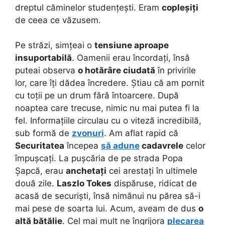
dreptul căminelor studențești. Eram
copleșiți
de ceea ce văzusem.
Pe străzi, simțeai o
tensiune aproape
insuportabilă
. Oamenii erau încordați, însă
puteai observa
o hotărâre ciudată
în privirile
lor, care îți dădea încredere. Știau că am pornit
cu toții pe un drum fără întoarcere. După
noaptea care trecuse, nimic nu mai putea fi la
fel. Informațiile circulau cu o viteză incredibilă,
sub formă de
zvonuri
. Am aflat rapid că
Securitatea
începea
să adune
cadavrele
celor
împușcați. La pușcăria de pe strada Popa
Șapcă, erau
anchetați
cei arestați în ultimele
două zile.
Laszlo Tokes
dispăruse, ridicat de
acasă de securiști, însă nimănui nu părea să-i
mai pese de soarta lui. Acum, aveam de dus
o
altă bătălie
. Cel mai mult ne îngrijora
plecarea