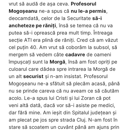
vrut să audă de așa ceva.
Profesorul
Mogoșeanu
ne-a spus că
nu le-a permis
,
deocamdată, celor de la Securitate
să-i
ancheteze pe răniți
, însă se temea că nu va
putea să-i oprească prea mult timp. Întreaga
secție ATI era plină de răniți. Cred că am văzut
cel puțin 40. Am vrut să coborâm la subsol, să
mergem să vedem câte
cadavre
de oameni
împușcați sunt la
Morgă
, însă am fost opriți pe
culoarul care dădea spre intrarea la Morgă de
un alt
securist
și n-am insistat. Profesorul
Mogoșeanu ne-a sfătuit să plecăm acasă, până
nu se prinde careva că nu aveam ce să căutăm
acolo. Le-a spus lui Cristi și lui Zoran că pot
veni altă dată, dacă vor să-i asiste pe medici,
dar fără mine. Am ieșit din Spitalul județean și
am plecat pe jos spre strada Cluj. N-am fost în
stare să scoatem un cuvânt până am ajuns prin