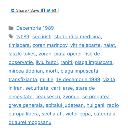
Categories
Decembrie 1989
Tags
tvt'89
,
securisti
,
studenti la medicina
,
timisoara
,
zoran marincov
,
vitrine sparte
,
halat
,
laszlo tokes
,
zoran
,
piata operei
,
fise de
observatie
,
liviu butoi
,
raniti
,
plaga impuscata
,
mircea tiberian
,
morti
,
plaga impuscata
transfixianta
,
militie
,
18 decembrie 1989
,
vizita
in iran
,
securitate
,
carti arse
,
stare de
necesitate
,
ceausescu
,
zvonuri
,
se pregatea
greva generala
,
spitalul judetean
,
huligani
,
radio
europa libera
,
sectia ati
,
victor popa
,
catedrala
,
dr.aurel mogosanu