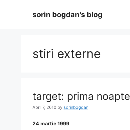
Skip
to
sorin bogdan's blog
content
stiri externe
target: prima noapte
April 7, 2010
by
sorinbogdan
24 martie 1999