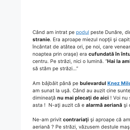
Când am intrat pe
podul
peste Dunăre, di
stranie
. Era aproape miezul nopţii şi capi
încântat de atâtea ori, pe noi, care venea
noaptea prin oraşe) era
cufundată în înt
centru. Pe străzi, nici o lumină. “
Hai la am
să stăm pe străzi…”
Am bâjbâit până pe
bulevardul
Knez Mil
am sunat la uşă. Când au auzit cine sunt
dimineaţă
nu mai plecaţi de aici
! Voi nu 
asta ! N-aţi auzit că e
alarmă aeriană
şi 
Ne-am privit
contrariaţi
şi aproape că am 
aeriană ? Pe străzi, văzusem destule maşin