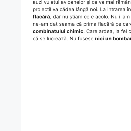
auzi vuietul avioanelor şi ce va mai rămân
proiectil va cădea lângă noi. La intrarea 
flacără
, dar nu ştiam ce e acolo. Nu i-a
ne-am dat seama că prima flacără pe car
combinatului chimic
. Care ardea, la fel 
c
ă
se lucrează. Nu fusese
nici un bomb