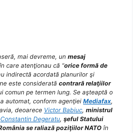
saseră, mai devreme, un
mesaj
 în care atenţionau că “
orice formă de
au indirectă acordată planurilor şi
iune este considerată
contrară relaţiilor
lui comun pe termen lung. Se aşteaptă o
na automat, conform agenţiei
Mediafax
,
slavia, deoarece
Victor Babiuc
,
ministrul
l
Constantin Degeratu
,
şeful Statului
România se raliază poziţiilor NATO
în