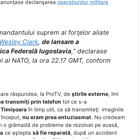
 anunţase declanşarea
operaţiunilor militare
andantului suprem al forţelor aliate
Wesley Clark
,
de lansare a
ica Federală Iugoslavia
,” declarase
al al NATO, la ora 22.17 GMT, conform
care răspundea, la ProTV, de
ştirile externe
, îmi
ne transmiţi prin telefon
tot ce s-a
a Timişoara
în timp util, ca să transmiteţi imaginile
a început,
nu eram prea entuziasmat
. Nu credeam
am o grămadă de probleme de rezolvat pe acasă,
a
ce aştepta
să fie reparată
, după un accident