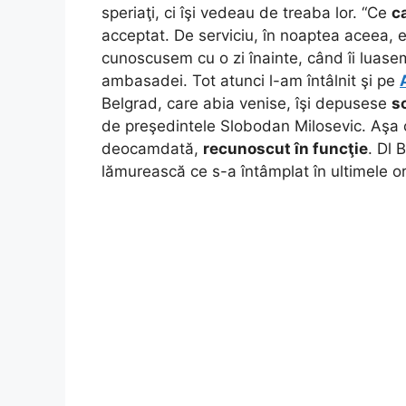
speriaţi, ci îşi vedeau de treaba lor. “Ce
c
acceptat. De serviciu, în noaptea aceea, 
cunoscusem cu o zi înainte, când îi luase
ambasadei. Tot atunci l-am întâlnit şi pe
Belgrad, care abia venise, îşi depusese
s
de preşedintele Slobodan Milosevic. Aşa c
deocamdată,
recunoscut în funcţie
. Dl 
lămurească ce s-a întâmplat în ultimele or