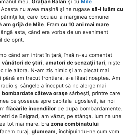
ramanul meu,
Graţian Bălan
şi cu
Mile
. Acesta nu avea maşină şi ne rugase
să-l luăm cu
părinţii lui, care locuiau la marginea comunei
ă am grijă de Mile
. Eram
cu 10 ani mai mare
 lângă asta, când era vorba de un eveniment
l de oprit.
mb când am intrat în ţară, însă n-au comentat
u
vânători de ştiri
,
amatori de senzaţii tari
, nişte
ocirile altora. N-am zis nimic şi am plecat mai
până am trecut frontiera, s-a lăsat noaptea. Am
 radio şi sângele a început să ne alerge mai
t bombardate câteva oraşe
sârbeşti, printre care
nea pe şoseaua spre capitala iugoslavă, iar noi
rim
flăcările incendiilor
de după bombardamente.
metri de Belgrad, am văzut, pe stânga, lumina unei
ea tot mai mare. Era
zona combinatului
facem curaj,
glumeam
, închipuindu-ne cum vom