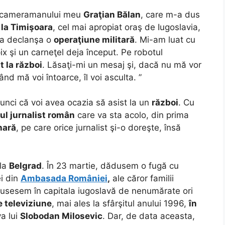
a cameramanului meu
Graţian Bălan
, care m-a dus
la Timişoara
, cel mai apropiat oraş de Iugoslavia,
a declanşa o
operaţiune militară
. Mi-am luat cu
ix şi un carneţel deja început. Pe robotul
 la război
. Lăsaţi-mi un mesaj şi, dacă nu mă vor
nd mă voi întoarce, îl voi asculta. ”
unci că voi avea ocazia să asist la un
război
. Cu
ul jurnalist român
care va sta acolo, din prima
nară
, pe care orice jurnalist şi-o doreşte, însă
la
Belgrad
. În 23 martie, dădusem o fugă cu
i din
Ambasada României
,
ale căror familii
i fusesem în capitala iugoslavă de nenumărate ori
e televiziune
, mai ales la sfârşitul anului 1996,
în
va lui
Slobodan Milosevic
. Dar, de data aceasta,