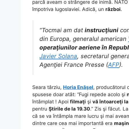
parcă aveam o strângere de inimă. NATO
împotriva Iugoslaviei. Adică, un
război
.
“Tocmai am dat
instrucţiuni
com
din Europa, generalul american
operaţiunilor aeriene în Republ
Javier Solana
, secretarul gener
Agenţiei France Presse (
AFP
).
Seara târziu,
Horia Enăşel
, producătorul 
spusese doar atât: “Fugi repede acolo şi
întâmplat ! Apoi
filmaţi
şi
vă întoarceţi l
pentru
Ştirile de la 19.30
.” Zis şi făcut. L
că se va întâmpla mare lucru şi mai ave
dintre care cea mai importantă era
maşin