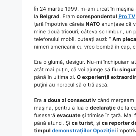
În 24 martie 1999, m-am urcat în maşin
la
Belgrad
. Eram
corespondentul
Pro TV
ţară împotriva căreia
NATO
anunţase că v
mine două tricouri, câteva schimburi, un p
telefonului mobil, puteaţi auzi: ”
Am plecat
nimeri americanii cu vreo bombă în cap, câ
Era o glumă, desigur. Nu-mi închipuiam at
atât mai puţin, că voi ajunge să fiu
singur
până în ultima zi.
O experienţă extraordi
puţini au norocul să o trăiască.
Era
a doua zi consecutiv
când mergeam 
maşina, pentru a lua o
declaraţie
de la ce
fuseseră
evacuate
şi trimise în ţară. Ma
până atunci. Şi
ca turist
, şi
ca reporter d
timpul
demonstraţiilor Opoziţiei
împotri