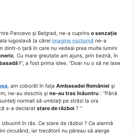
ntre Pancevo şi Belgrad, ne-a cuprins
o senzaţie
tala iugoslavă (a cărei
imagine nocturnă
ne-a
m dintr-o ţară în care nu vedeai prea multe lumini
uneric
. Cu mare greutate am ajuns, prin beznă, în
basadă !
“, a fost prima idee. “Doar nu o să ne lase
osa
, am coborât în faţa
Ambasadei României
şi
em, ne-au deschis şi
ne-au tras înăuntru
: “Până
sunteţi normali să umblaţi pe străzi la ora
că s-a declarat
stare de război
? “
izbucnit în râs. Ce stare de război ? Ce alarmă
i circulând, iar trecătorii nu păreau să alerge