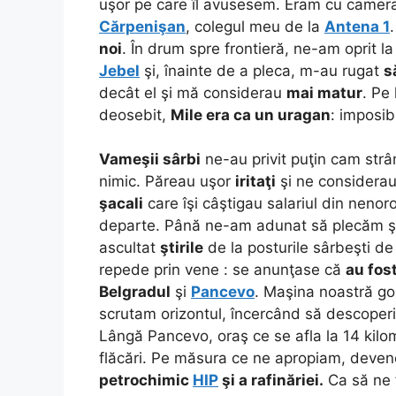
uşor pe care îl avusesem. Eram cu came
Cărpenişan
, colegul meu de la
Antena 1
noi
.
În
drum spre frontieră, ne-am oprit la 
Jebel
şi, înainte de a pleca, m-au rugat
s
decât el şi mă considerau
mai matur
. Pe
deosebit,
Mile era ca un uragan
: imposibi
Vameşii sârbi
ne-au privit puţin cam strâ
nimic. Păreau uşor
iritaţi
şi ne considera
şacali
care îşi câştigau salariul din nenor
departe. Până ne-am adunat să plecăm şi 
ascultat
ştirile
de la posturile sârbeşti de
repede prin vene : se anunţase că
au fos
Belgradul
şi
Pancevo
. Maşina noastră go
scrutam orizontul, încercând să descope
Lângă Pancevo, oraş ce se afla la 14 kilo
flăcări.
Pe măsura ce ne apropiam, deven
petrochimic
HIP
şi a rafinăriei.
Ca să ne 