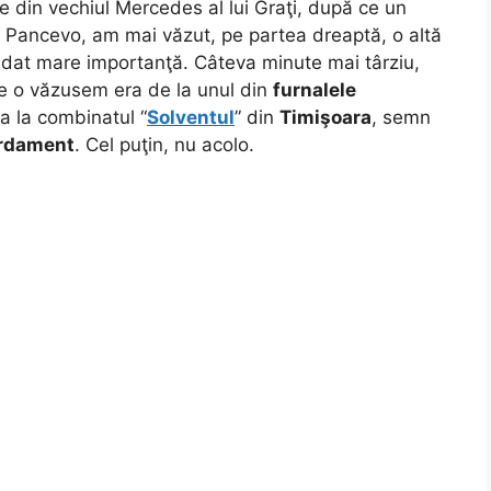
e din vechiul Mercedes al lui Graţi, după ce un
în Pancevo, am mai văzut, pe partea dreaptă, o altă
m dat mare importanţă. Câteva minute mai târziu,
e o văzusem era de la unul din
furnalele
ca la combinatul “
Solventul
” din
Timişoara
, semn
ardament
. Cel puţin, nu acolo.