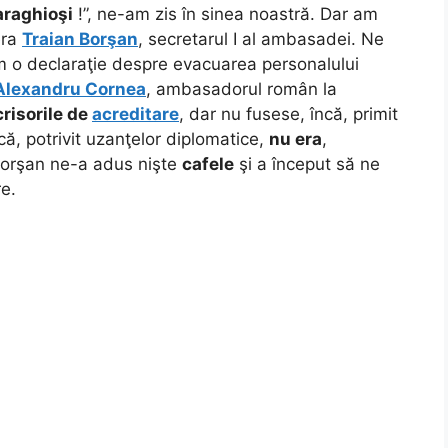
araghioşi
!”, ne-am zis în sinea noastră. Dar am
era
Traian Borşan
, secretarul I al ambasadei. Ne
m o declaraţie despre evacuarea personalului
Alexandru Cornea
, ambasadorul român la
crisorile de
acreditare
, dar nu fusese, încă, primit
ă, potrivit uzanţelor diplomatice,
nu era
,
Borşan ne-a adus nişte
cafele
şi a început să ne
e.