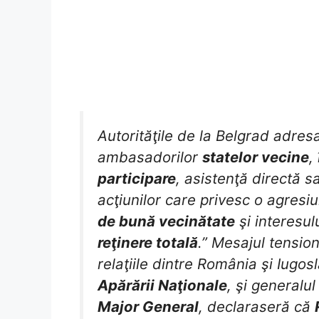
Autorităţile de la Belgrad adre
ambasadorilor
statelor vecine
,
participare
, asistenţă directă s
acţiunilor care privesc o agres
de bună vecinătate
şi interesu
reţinere totală
.” Mesajul tensio
relaţiile dintre România şi Iugo
Apărării Naţionale
, şi generalu
Major General
, declaraseră că