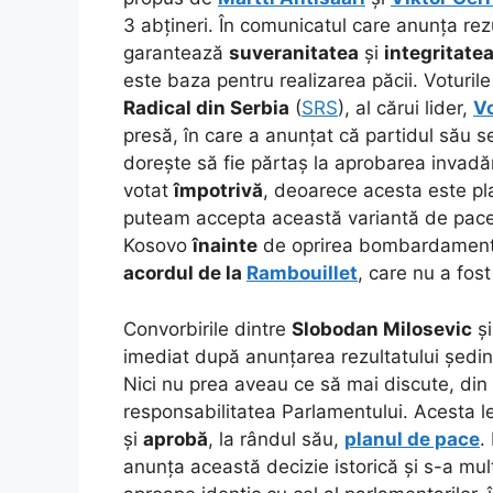
3 abțineri. În comunicatul care anunța rez
garantează
suveranitatea
și
integritatea
este baza pentru realizarea păcii. Voturil
Radical din Serbia
(
SRS
), al cărui lider,
Vo
presă, în care a anunțat că partidul său 
dorește să fie părtaș la aprobarea invadă
votat
împotrivă
, deoarece acesta este pla
puteam accepta această variantă de pace
Kosovo
înainte
de oprirea bombardamente
acordul de la
Rambouillet
, care nu a fos
Convorbirile dintre
Slobodan Milosevic
și
imediat după anunțarea rezultatului ședinț
Nici nu prea aveau ce să mai discute, di
responsabilitatea Parlamentului. Acesta l
și
aprobă
, la rândul său,
planul de pace
.
anunța această decizie istorică și s-a mu