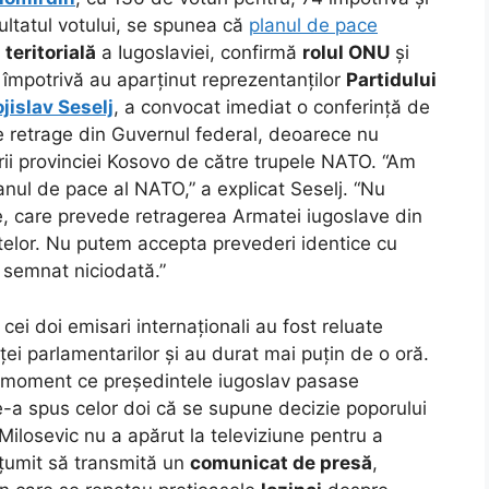
ultatul votului, se spunea că
planul de pace
 teritorială
a Iugoslaviei, confirmă
rolul ONU
și
e împotrivă au aparținut reprezentanților
Partidului
jislav Seselj
, a convocat imediat o conferință de
se retrage din Guvernul federal, deoarece nu
rii provinciei Kosovo de către trupele NATO. “Am
nul de pace al NATO,” a explicat Seselj. “Nu
, care prevede retragerea Armatei iugoslave din
lor. Nu putem accepta prevederi identice cu
t semnat niciodată.”
 cei doi emisari internaționali au fost reluate
ei parlamentarilor și au durat mai puțin de o oră.
n moment ce președintele iugoslav pasase
e-a spus celor doi că se supune decizie poporului
 Milosevic nu a apărut la televiziune pentru a
lțumit să transmită un
comunicat de presă
,