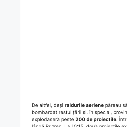
De altfel, deși
raidurile aeriene
păreau să 
bombardat restul țării și, în special, provi
explodaseră peste
200 de proiectile
. Înt
lângă Prizren. La 10:15, două proiectile e