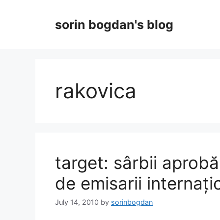
Skip
to
sorin bogdan's blog
content
rakovica
target: sârbii aprob
de emisarii internați
July 14, 2010
by
sorinbogdan