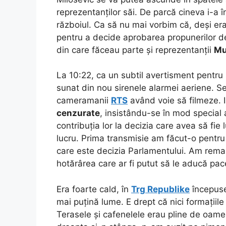
reprezentanților săi. De parcă cineva i-a 
războiul. Ca să nu mai vorbim că, deși era
pentru a decide aprobarea propunerilor d
din care făceau parte și reprezentanții
Mu
La 10:22, ca un subtil avertisment pentru 
sunat din nou sirenele alarmei aeriene.
Se
cameramanii
RTS
având voie să filmeze. I
cenzurate
, insistându-se în mod special a
contribuția lor la decizia care avea să fie
lucru. Prima transmisie am făcut-o pentru 
care este decizia Parlamentului. Am remarc
hotărârea care ar fi putut să le aducă pace
Era foarte cald, în
Trg Republike
începuse
mai puțină lume. E drept că nici formațiil
Terasele și cafenelele erau pline de oamen