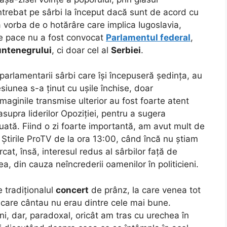
întrebat pe sârbi la început dacă sunt de acord cu
 vorba de o hotărâre care implica Iugoslavia,
e pace nu a fost convocat
Parlamentul federal
,
ntenegrului
, ci doar cel al
Serbiei
.
parlamentarii sârbi care își începuseră ședința, au
siunea s-a ținut cu ușile închise, doar
maginile transmise ulterior au fost foarte atent
supra liderilor Opoziției, pentru a sugera
 luată. Fiind o zi foarte importantă, am avut mult de
Știrile ProTV de la ora 13:00, când încă nu știam
at, însă, interesul redus al sârbilor față de
a, din cauza neîncrederii oamenilor în politicieni.
 tradiționalul
concert
de prânz, la care venea tot
e care cântau nu erau dintre cele mai bune.
i, dar, paradoxal, oricât am tras cu urechea în