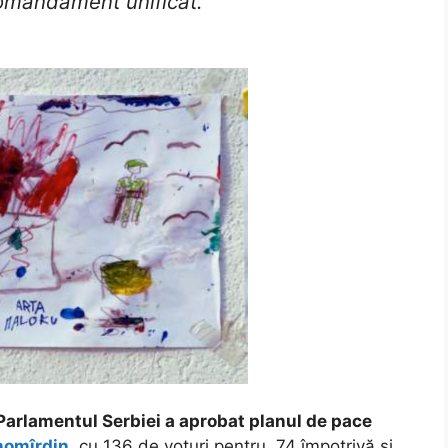
comandament unificat.”
Parlamentul Serbiei a aprobat planul de pace
nomîrdin
, cu 136 de voturi pentru, 74 împotrivă și