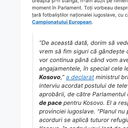
dreapta și-n stânga, n-am auzit pe nimen
moment în Parlament. Toți vorbeau despr
țară fotbaliștilor naționalei iugoslave, cu 
Campionatului European
.
“De această dată, dorim să ve
vrem să fim siguri că gândește c
vor continua până când vom ave
angajamentele, în special cele 
Kosovo
,”
a declarat
ministrul br
interviu acordat postului de tel
aprobării, de către Parlamentul
de pace
pentru Kosovo. El a resp
provinciei iugoslave. “Planul nu
acorduri se aplică tuturor refugiaț