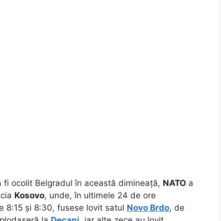
fi ocolit Belgradul în această dimineață,
NATO
a
ncia
Kosovo
, unde, în ultimele 24 de ore
re 8:15 și 8:30, fusese lovit satul
Novo Brdo
, de
xplodaseră la
Decani
, iar alte zece au lovit