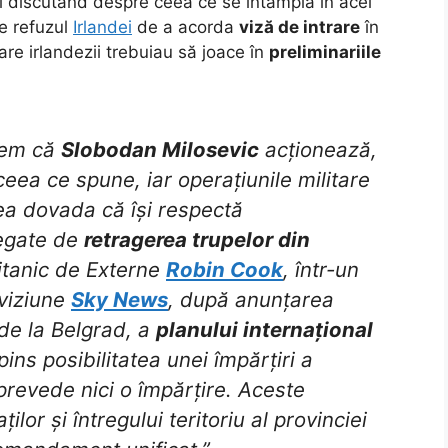
i discutând despre ceea ce se întâmpla în acel
e refuzul
Irlandei
de a acorda
viză de intrare
în
care irlandezii trebuiau să joace în
preliminariile
dem că
Slobodan Milosevic
acționează,
eea ce spune, iar operațiunile militare
a dovada că își respectă
legate de
retragerea trupelor din
itanic de Externe
Robin Cook
, într-un
eviziune
Sky News
, după anunțarea
 de la Belgrad, a
planului internațional
ins posibilitatea unei împărțiri a
 prevede nici o împărțire. Aceste
ilor și întregului teritoriu al provinciei