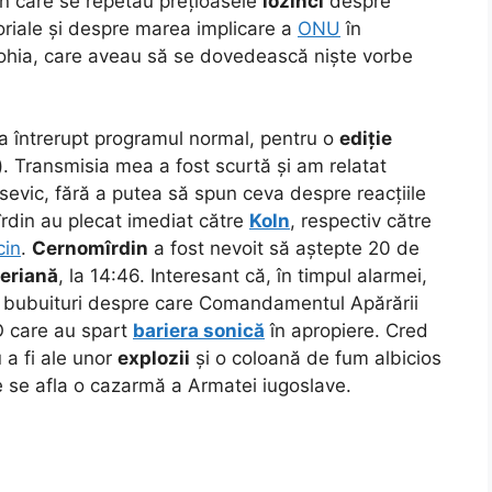
 în care se repetau prețioasele
lozinci
despre
itoriale și despre marea implicare a
ONU
în
ohia, care aveau să se dovedească niște vorbe
a întrerupt programul normal, pentru o
ediție
). Transmisia mea a fost scurtă și am relatat
osevic, fără a putea să spun ceva despre reacțiile
îrdin au plecat imediat către
Koln
, respectiv către
cin
.
Cernomîrdin
a fost nevoit să aștepte 20 de
eriană
, la 14:46. Interesant că, în timpul alarmei,
16, bubuituri despre care Comandamentul Apărării
TO care au spart
bariera sonică
în apropiere. Cred
 a fi ale unor
explozii
și o coloană de fum albicios
e se afla o cazarmă a Armatei iugoslave.