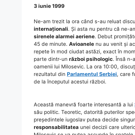
3 iunie 1999
Ne-am trezit la ora când s-au reluat discu
internaționali
. Și asta nu pentru că ne-am 
sirenele alarmei aeriene
. Debut promițăt
45 de minute.
Avioanele
nu au venit și a
repete în mod ciudat astăzi, exact în mom
parte dintr-un
război psihologic
. Însă n-
oamenii lui Milosevic. La ora 10:00, discuț
rezultatul din
Parlamentul Serbiei
, care 
de la începutul acestui război.
Această manevră foarte interesantă a lui
său politic. Teoretic, datorită puterilor sp
președintele iugoslav putea decide singur o
responsabilitatea
unei decizii care ulteri
Milosevic se va putea ascunde în spatele a