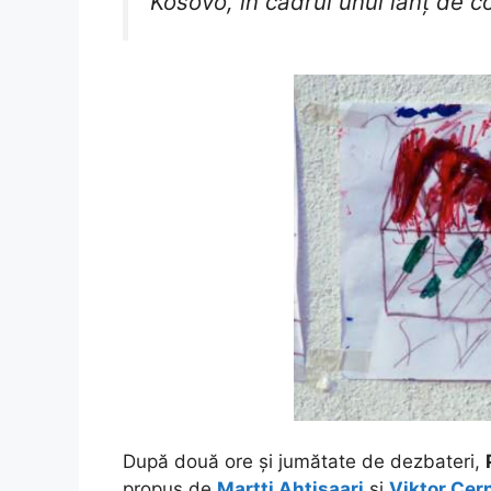
Kosovo, în cadrul unui lanț de 
După două ore și jumătate de dezbateri,
propus de
Martti Ahtisaari
și
Viktor Cer