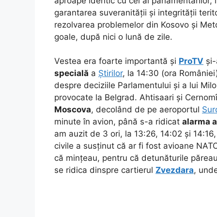
aproape identic cu cel al parlamentarilor,
garantarea suveranității și integrității ter
rezolvarea problemelor din Kosovo și Met
goale, după nici o lună de zile.
Vestea era foarte importantă și
ProTV
și-
specială
a
Știrilor
, la 14:30 (ora României
despre deciziile Parlamentului și a lui Mil
provocate la Belgrad. Ahtisaari și Cernom
Moscova
, decolând de pe aeroportul
Sur
minute în avion, până s-a ridicat
alarma a
am auzit de 3 ori, la 13:26, 14:02 și 14:
civile a susținut că ar fi fost avioane NA
că mințeau, pentru că detunăturile păreau
se ridica dinspre cartierul
Zvezdara
, und