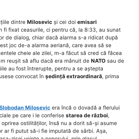
țiile dintre
Milosevic
și cei doi
emisari
fi fixat ceasurile, ci pentru că, la 8:33, au sunat
or de dialog, chiar dacă alarma s-a ridicat după
cest joc de-a alarma aeriană, care avea să se
entele cheie ale zilei, m-a făcut să cred că făcea
am reușit să aflu dacă era mânuit de
NATO
sau de
iile au fost întrerupte, pentru a se aștepta
fusese convocat în
ședință extraordinară
, prima
Slobodan Milosevic
era încă o dovadă a flerului
eciale pe care i le conferise
starea de război
,
prirea ostilităților, însă nu a dorit să-și asume
or ar fi putut să-i fie imputată de sârbi. Așa,
șa-zisei voințe a poporului, prin glasul