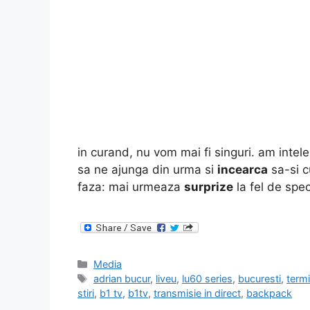
in curand, nu vom mai fi singuri. am intel
sa ne ajunga din urma si
incearca
sa-si 
faza: mai urmeaza
surprize
la fel de spe
Categories
Media
Tags
adrian bucur
,
liveu
,
lu60 series
,
bucuresti
,
termi
stiri
,
b1 tv
,
b1tv
,
transmisie in direct
,
backpack