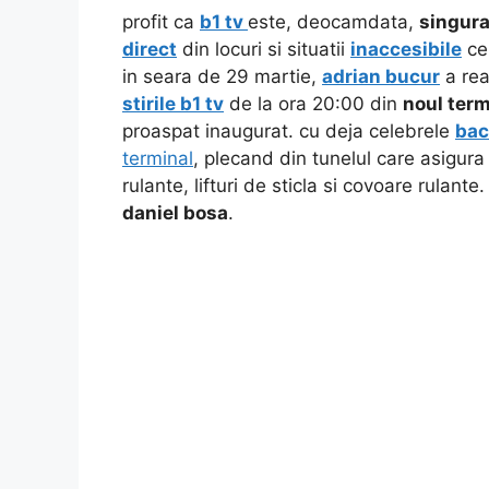
profit ca
b1 tv
este, deocamdata,
singura
direct
din locuri si situatii
inaccesibile
cel
in seara de 29 martie,
adrian bucur
a rea
stirile b1 tv
de la ora 20:00 din
noul term
proaspat inaugurat. cu deja celebrele
bac
terminal
, plecand din tunelul care asigura 
rulante, lifturi de sticla si covoare rulante.
daniel bosa
.