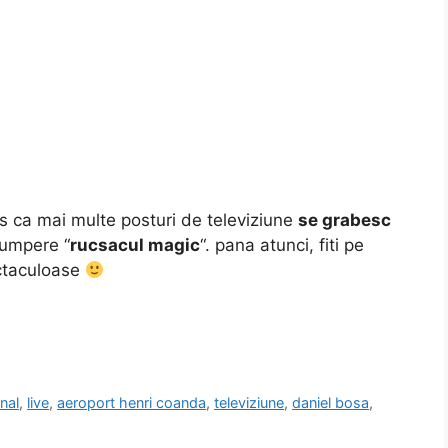
es ca mai multe posturi de televiziune
se grabesc
cumpere “
rucsacul magic
“. pana atunci, fiti pe
ctaculoase
nal
,
live
,
aeroport henri coanda
,
televiziune
,
daniel bosa
,