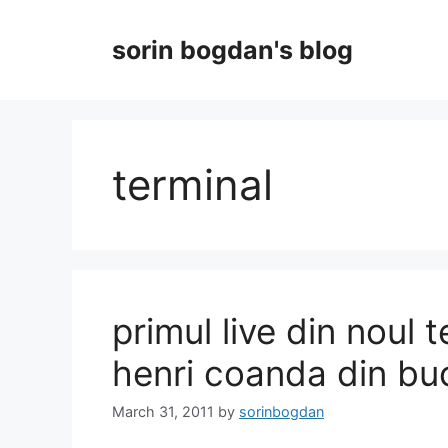
Skip
to
sorin bogdan's blog
content
terminal
primul live din noul 
henri coanda din bu
March 31, 2011
by
sorinbogdan