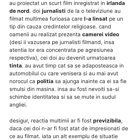
au proiectat un scurt film inregistrat in
irlanda
de nord
. doi
jurnalisti
de la o televiziune au
filmat multimea furioasa care
l-a linsat
pe un
tip din cauza credintelor religioase. cand
oamenii au realizat prezenta
camerei video
(desi ii vazusera pe jurnalisti filmand, insa
atentia lor era concentrata pe agresiunea
respectiva), cei doi au devenit urmatoarea
tinta
. au avut timp cat sa se adaposteasca in
automobilul cu care venisera si au mai avut
norocul ca
politia
sa ajunga inainte ca ei sa fie
smulsi din masina. insa au fost nevoiti sa-si
schimbe identitatea si sa se mute in sudul
angliei.
desigur, reactia multimii ar fi fost
previzibila
,
daca cei doi n-ar fi fost atat de impresionati de
ce au filmat. iata un alt exemplu de situatie