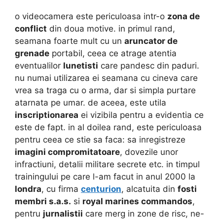
o videocamera este periculoasa intr-o
zona de
conflict
din doua motive. in primul rand,
seamana foarte mult cu un
aruncator de
grenade
portabil,
ceea ce atrage atentia
eventualilor
lunetisti
care pandesc din paduri.
nu numai utilizarea ei seamana cu cineva care
vrea sa traga cu o arma, dar si simpla purtare
atarnata pe umar. de aceea, este utila
inscriptionarea
ei vizibila pentru a evidentia ce
este de fapt. in al doilea rand, este periculoasa
pentru ceea ce stie sa faca: sa inregistreze
imagini compromitatoare
, dovezile unor
infractiuni, detalii militare secrete etc. in timpul
trainingului pe care l-am facut in anul 2000 la
londra
, cu firma
centurion
, alcatuita din
fosti
membri s.a.s.
si
royal marines commandos
,
pentru
jurnalistii
care merg in zone de risc, ne-