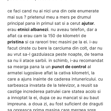
ce faci cand nu ai nici una din cele enumerate
mai sus ? prietenul meu a mers pe drumul
principal pana in primul sat si a cerut
ajutor
.
erau
etnici albanezi
. nu aveau telefon, dar a
aflat ca erau cam la 150 de kilometri de
pristina
si ca rareori trec masini pe la ei. i-au
facut cinste cu bere la carciuma din colt, dar nu
au vrut sa-l gazduiasca peste noapte, de teama
sa nu ii atace sarbii. in schimb, i-au recomandat
sa mearga pana la un
punct de control
al
armatei iugoslave aflat la cativa kilometri, la
care a ajuns inainte de caderea intunericului. cu
sarbeasca invatata de la televizor, a reusit sa
castige increderea patrulei care statea acolo si
a innoptat la ei, dupa ce au mancat si au baut
impreuna. a doua zi, au fost suficient de draguti
sa opreasca prima masina care mergea spre