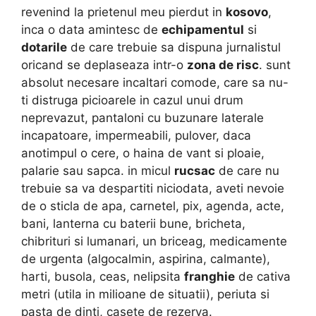
revenind la prietenul meu pierdut in
kosovo
,
inca o data amintesc de
echipamentul
si
dotarile
de care trebuie sa dispuna jurnalistul
oricand se deplaseaza intr-o
zona de risc
. sunt
absolut necesare incaltari comode, care sa nu-
ti distruga picioarele in cazul unui drum
neprevazut, pantaloni cu buzunare laterale
incapatoare, impermeabili, pulover, daca
anotimpul o cere, o haina de vant si ploaie,
palarie sau sapca. in micul
rucsac
de care nu
trebuie sa va despartiti niciodata, aveti nevoie
de o sticla de apa, carnetel, pix, agenda, acte,
bani, lanterna cu baterii bune, bricheta,
chibrituri si lumanari, un briceag, medicamente
de urgenta (algocalmin, aspirina, calmante),
harti, busola, ceas, nelipsita
franghie
de cativa
metri (utila in milioane de situatii), periuta si
pasta de dinti, casete de rezerva.