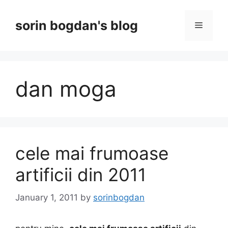
Skip
to
sorin bogdan's blog
Menu
content
dan moga
cele mai frumoase
artificii din 2011
January 1, 2011
by
sorinbogdan