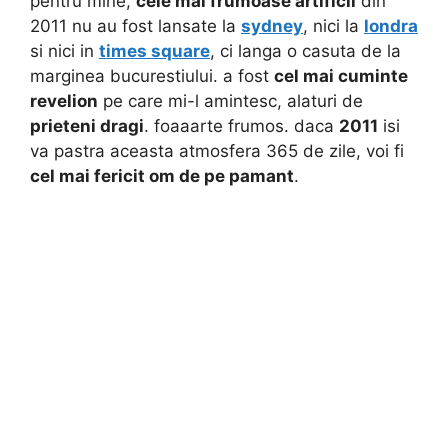
pentru mine,
cele mai frumoase artificii
din
2011 nu au fost lansate la
sydney
, nici la
londra
si nici in
times square
, ci langa o casuta de la
marginea bucurestiului. a fost
cel mai cuminte
revelion
pe care mi-l amintesc, alaturi de
prieteni dragi
. foaaarte frumos. daca
2011
isi
va pastra aceasta atmosfera 365 de zile, voi fi
cel mai fericit om de pe pamant
.