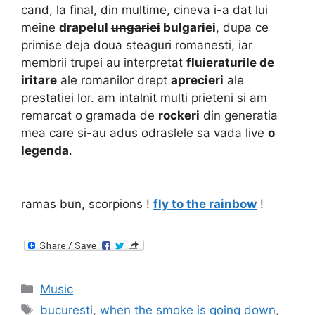
cand, la final, din multime, cineva i-a dat lui
meine
drapelul
ungariei
bulgariei
, dupa ce
primise deja doua steaguri romanesti, iar
membrii trupei au interpretat
fluieraturile de
iritare
ale romanilor drept
aprecieri
ale
prestatiei lor. am intalnit multi prieteni si am
remarcat o gramada de
rockeri
din generatia
mea care si-au adus odraslele sa vada live
o
legenda
.
ramas bun, scorpions !
fly to the rainbow
!
Categories
Music
Tags
bucuresti
,
when the smoke is going down
,