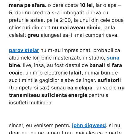
mana pe afara
. o bere costa
10 lei
, iar o apa –
5
, dar nu cred ca s-a imbogatit cineva cu
preturile astea. pe la 2:00, la unul din cele doua
chioscuri din cort
nu mai aveau nimic
, iar la
celalalt
greu
ajungeai sa-ti mai cumperi ceva.
parov stelar
nu m-au impresionat. probabil ca
albumele lor, bine masterizate in studio,
suna
bine
. live, insa, au fost destul de
banali
si
fara
coaie
. un r’n’b electronic
lalait
, numai bun de
sucit mintile gagicilor slabe de inger.
suflatorii
(trompeta si sax) sunau
ca o clapa
, iar vocile
nu
transmiteau suficienta energie
pentru a
insufleti multimea.
sincer, eu venisem pentru
john digweed
. si nu
doar eu. nu ne-a parut rau, mai ales ca o parte