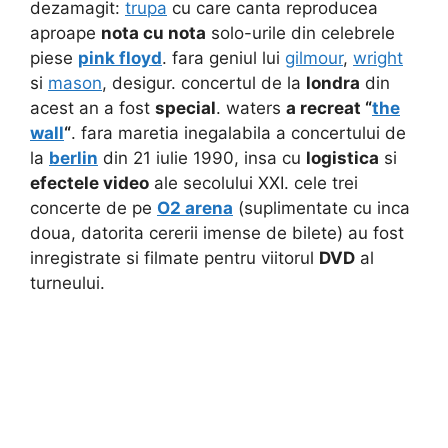
dezamagit:
trupa
cu care canta reproducea
aproape
nota cu nota
solo-urile din celebrele
piese
pink floyd
. fara geniul lui
gilmour
,
wright
si
mason
, desigur. concertul de la
londra
din
acest an a fost
special
. waters
a recreat “
the
wall
“
. fara maretia inegalabila a concertului de
la
berlin
din 21 iulie 1990, insa cu
logistica
si
efectele video
ale secolului XXI. cele trei
concerte de pe
O2 arena
(suplimentate cu inca
doua, datorita cererii imense de bilete) au fost
inregistrate si filmate pentru viitorul
DVD
al
turneului.