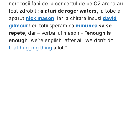
norocosii fani de la concertul de pe O2 arena au
fost zdrobiti:
alaturi de roger waters
, la tobe a
aparut
nick mason
, iar la chitara insusi
david
gilmour
! cu totii speram ca
minunea
sa se
repete
, dar – vorba lui mason – “
enough is
enough
. we’re english, after all. we don’t do
that hugging thing
a lot.”