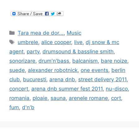
Categories
Țara mea de dor...
,
Music
Tags
umbrele
,
alice cooper
,
live
,
dj snow & mc
agent
,
party
,
drumsound & bassline smith
,
sonorizare
,
drum'n'bass
,
balcanism
,
bare noize
,
suede
,
alexander robotnick
,
one events
,
berlin
club
,
bucuresti
,
arena dnb
,
street delivery 2011
,
concert
,
arena dnb summer fest 2011
,
nu-disco
,
romania
,
ploaie
,
sauna
,
arenele romane
,
cort
,
fum
,
d'n'b