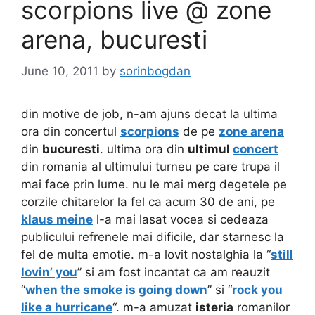
scorpions live @ zone
arena, bucuresti
June 10, 2011
by
sorinbogdan
din motive de job, n-am ajuns decat la ultima
ora din concertul
scorpions
de pe
zone arena
din
bucuresti
. ultima ora din
ultimul
concert
din romania al ultimului turneu pe care trupa il
mai face prin lume. nu le mai merg degetele pe
corzile chitarelor la fel ca acum 30 de ani, pe
klaus meine
l-a mai lasat vocea si cedeaza
publicului refrenele mai dificile, dar starnesc la
fel de multa emotie. m-a lovit nostalghia la “
still
lovin’ you
” si am fost incantat ca am reauzit
“
when the smoke is going down
” si “
rock you
like a hurricane
“. m-a amuzat
isteria
romanilor