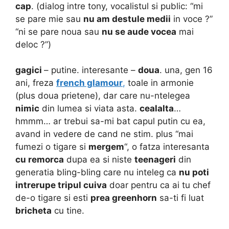
cap
. (dialog intre tony, vocalistul si public: “mi
se pare mie sau
nu am destule medii
in voce ?”
“ni se pare noua sau
nu se aude vocea
mai
deloc ?”)
gagici
– putine. interesante –
doua
. una, gen 16
ani, freza
french glamour
,
toale in armonie
(plus doua prietene), dar care nu-ntelegea
nimic
din lumea si viata asta.
cealalta
…
hmmm… ar trebui sa-mi bat capul putin cu ea,
avand in vedere de cand ne stim. plus “mai
fumezi o tigare si
mergem
“, o fatza interesanta
cu remorca
dupa ea si niste
teenageri
din
generatia bling-bling care nu inteleg ca
nu poti
intrerupe tripul cuiva
doar pentru ca ai tu chef
de-o tigare si esti
prea greenhorn
sa-ti fi luat
bricheta
cu tine.