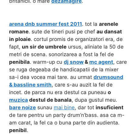
britanicii. o mare
dezamagire
.
arena dnb summer fest 2011
. tot la
arenele
romane
. sute de tineri pusi pe chef
au dansat
in ploaie
. cortul promis de organizatori era, de
fapt,
un sir de umbrele
ursus, aliniate la 50 de
metri de scena. sonorizarea a fost la fel de
penibila
. warm-up cu
dj snow
&
mc agent
, care
se ruga degeaba de handicapatii de la mixer
sa-i dea vocea mai tare. au urmat
drumsound
& bassline smith
, care s-au auzit la fel de
incet. de parca nu era destul ca puneau
o
muzica
destul de banala
, dupa gustul meu.
bare noize
sunau
mai bine
, dar tot
insuficient
de tare pentru un party drum’n’bass. asa ca m-
am carat, la fel ca o buna parte din audienta.
penibil
.