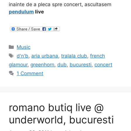
inainte de a pleca spre concert, ascultasem
pendulum
live
Categories
Music
Tags
d'n'b
,
aria urbana
,
tralala club
,
french
glamour
,
greenhorn
,
dub
,
bucuresti
,
concert
1 Comment
romano butiq live @
underworld, bucuresti