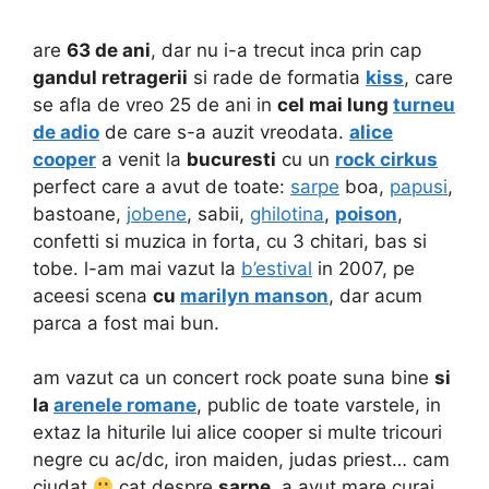
are
63 de ani
, dar nu i-a trecut inca prin cap
gandul retragerii
si rade de formatia
kiss
, care
se afla de vreo 25 de ani in
cel mai lung
turneu
de adio
de care s-a auzit vreodata.
alice
cooper
a venit la
bucuresti
cu un
rock cirkus
perfect care a avut de toate:
sarpe
boa,
papusi
,
bastoane,
jobene
, sabii,
ghilotina
,
poison
,
confetti si muzica in forta, cu 3 chitari, bas si
tobe. l-am mai vazut la
b’estival
in 2007, pe
aceesi scena
cu
marilyn manson
, dar acum
parca a fost mai bun.
am vazut ca un concert rock poate suna bine
si
la
arenele romane
, public de toate varstele, in
extaz la hiturile lui alice cooper si multe tricouri
negre cu ac/dc, iron maiden, judas priest… cam
ciudat
cat despre
sarpe
, a avut mare curaj,