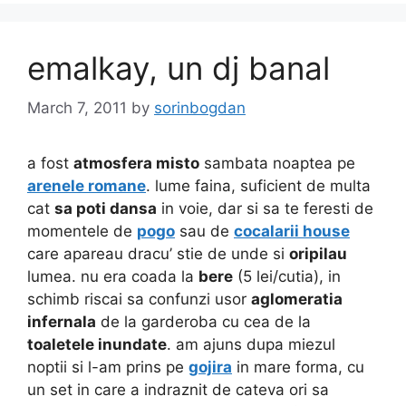
emalkay, un dj banal
March 7, 2011
by
sorinbogdan
a fost
atmosfera misto
sambata noaptea pe
arenele romane
. lume faina, suficient de multa
cat
sa poti dansa
in voie, dar si sa te feresti de
momentele de
pogo
sau de
cocalarii house
care apareau dracu’ stie de unde si
oripilau
lumea. nu era coada la
bere
(5 lei/cutia), in
schimb riscai sa confunzi usor
aglomeratia
infernala
de la garderoba cu cea de la
toaletele inundate
. am ajuns dupa miezul
noptii si l-am prins pe
gojira
in mare forma, cu
un set in care a indraznit de cateva ori sa