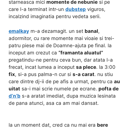
starneasca mici
momente de nebunie
si pe
care l-a terminat intr-un
dubstep
viguros,
incalzind imaginatia pentru vedeta serii.
emalkay
m-a dezamagit. un set
banal
,
adormitor, cu rare momente mai vioaie si trei-
patru piese mai de Doamne-ajuta pe final. la
inceput am crezut ca
“framanta aluatul”
pregatindu-ne pentru ceva bun, dar atata l-a
frecat, incat lumea a inceput
sa plece
. la 3:00
fix
, si-a pus palma-n cur si
s-a carat
. nu stiu
care dintre dj-ii de pe afis a urmat, pentru ca
au
uitat
sa-i mai scrie numele pe ecrane.
pofta de
d’n’b
s-a aratat imediat, dupa muzica lesinata
de pana atunci, asa ca am mai dansat.
la un moment dat, cred ca nu mai era
bere