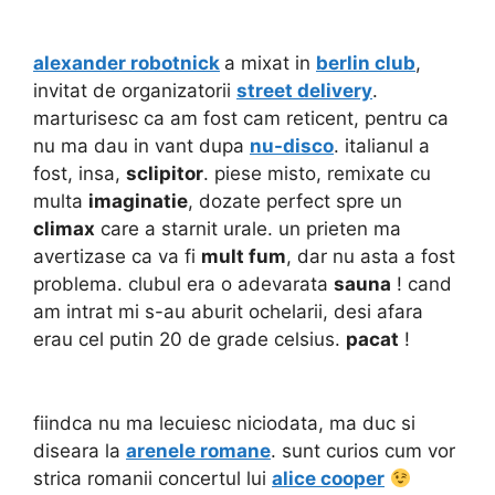
alexander robotnick
a mixat in
berlin club
,
invitat de organizatorii
street delivery
.
marturisesc ca am fost cam reticent, pentru ca
nu ma dau in vant dupa
nu-disco
. italianul a
fost, insa,
sclipitor
. piese misto, remixate cu
multa
imaginatie
, dozate perfect spre un
climax
care a starnit urale. un prieten ma
avertizase ca va fi
mult fum
, dar nu asta a fost
problema. clubul era o adevarata
sauna
! cand
am intrat mi s-au aburit ochelarii, desi afara
erau cel putin 20 de grade celsius.
pacat
!
fiindca nu ma lecuiesc niciodata, ma duc si
diseara la
arenele romane
. sunt curios cum vor
strica romanii concertul lui
alice cooper