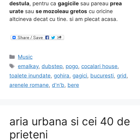
destula
, pentru ca
gagicile
sau pareau
prea
urate
sau
se mozoleau gretos
cu oricine
altcineva decat cu tine. si am plecat acasa.
Categories
Music
Tags
emalkay
,
dubstep
,
pogo
,
cocalari house
,
toalete inundate
,
gohira
,
gagici
,
bucuresti
,
grid
,
arenele romane
,
d'n'b
,
bere
aria urbana si cei 40 de
prieteni