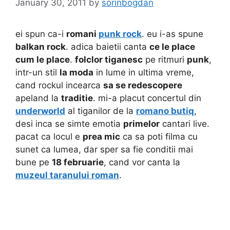
January 30, 2011
by
sorinbogdan
ei spun ca-i
romani
punk rock
. eu i-as spune
balkan rock
. adica baietii canta
ce le place
cum le place
.
folclor tiganesc
pe ritmuri
punk
,
intr-un stil
la moda
in lume in ultima vreme,
cand rockul incearca
sa se redescopere
apeland la
traditie
. mi-a placut concertul din
underworld
al tiganilor de la
romano butiq
,
desi inca se simte emotia
primelor
cantari live.
pacat ca locul e
prea mic
ca sa poti filma cu
sunet ca lumea, dar sper sa fie conditii mai
bune pe
18 februarie
, cand vor canta la
muzeul taranului roman
.