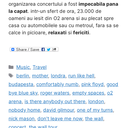
organizarea concertului a fost
impecabila pana
la capat
. intr-un sfert de ora, 23.000 de
oameni au iesit din O2 arena si au plecat spre
casa cu automobilele sau cu metroul, fara sa se
calce in picioare,
relaxati
si
fericiti
.
Categories
Music
,
Travel
Tags
berlin
,
mother
,
londra
,
run like hell
,
budapesta
,
comfortably numb
,
pink floyd
,
good
bye blue sky
,
roger waters
,
empty spaces
,
o2
arena
,
is there anybody out there
,
london
,
nobody home
,
david gilmour
,
one of my turns
,
nick mason
,
don't leave me now
,
the wall
,
concert
,
the wall tour