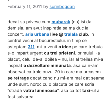
February 11, 2011
by
sorinbogdan
decat sa privesc cum
mubarak
(nu) isi da
demisia, am avut inspiratia sa ma duc la
concert.
aria urbana
live @
tralala
club
. in
centrul vechi al bucurestiului. in timp ce
asteptam
311
, mi-a venit
o idee
pe care trebuia
s-o impart urgent
cu trei prieteni
. primului i-a
placut, celui de-al doilea – nu, iar al treilea mi-a
inspirat
o dezvoltare minunata
. asa ca n-am
observat ca troleibuzul 70 in care ma urcasem
se retrage
decat cand nu mi-am mai dat seama
unde sunt. noroc cu o placuta pe care scria
“strada
vatra luminoasa
“. asa ca tot
taxi
-ul a
fost salvarea.