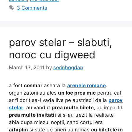
3 Comments
parov stelar – slabuti,
noroc cu digweed
March 13, 2011
by
sorinbogdan
a fost
cosmar
aseara la
arenele romane
.
organizatorii au ales
un loc prea mic
pentru cati
ar fi dorit sa-i vada live pe austriecii de la
parov
stelar
. au vandut
prea multe bilete
, au impartit
prea multe invitatii
si s-au trezit la realitate
abia dupa miezul noptii, cand cortul era
arhiplin
si sute de tineri au ramas
cu biletele in