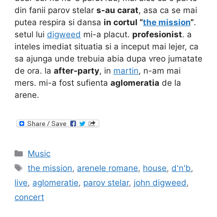
din fanii parov stelar
s-au carat
, asa ca se mai
putea respira si dansa
in cortul “
the mission
“
.
setul lui
digweed
mi-a placut.
profesionist
. a
inteles imediat situatia si a inceput mai lejer, ca
sa ajunga unde trebuia abia dupa vreo jumatate
de ora. la
after-party
, in
martin
, n-am mai
mers. mi-a fost sufienta
aglomeratia
de la
arene.
Categories
Music
Tags
the mission
,
arenele romane
,
house
,
d'n'b
,
live
,
aglomeratie
,
parov stelar
,
john digweed
,
concert