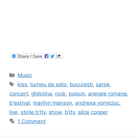
Categories
Music
Tags
kiss
,
turneu de adio
,
bucuresti
,
sarpe
,
concert
,
ghilotina
,
rock
,
poison
,
arenele romane
,
b'estival
,
marilyn manson
,
andreea vorniciuc
,
live
,
stirile b1tv
,
show
,
b1tv
,
alice cooper
1 Comment