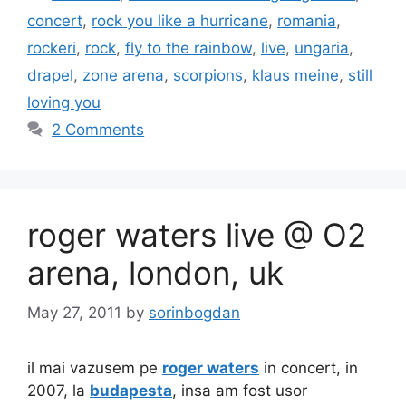
concert
,
rock you like a hurricane
,
romania
,
rockeri
,
rock
,
fly to the rainbow
,
live
,
ungaria
,
drapel
,
zone arena
,
scorpions
,
klaus meine
,
still
loving you
2 Comments
roger waters live @ O2
arena, london, uk
May 27, 2011
by
sorinbogdan
il mai vazusem pe
roger waters
in concert, in
2007, la
budapesta
, insa am fost usor