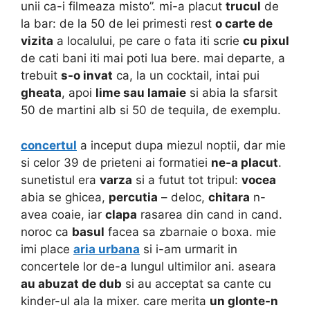
unii ca-i filmeaza misto”. mi-a placut
trucul
de
la bar:
de la 50 de lei primesti rest
o carte de
vizita
a localului, pe care o fata iti scrie
cu pixul
de cati bani iti mai poti lua bere. mai departe, a
trebuit
s-o invat
ca, la un cocktail, intai pui
gheata
, apoi
lime sau lamaie
si abia la sfarsit
50 de martini alb si 50 de tequila, de exemplu.
concertul
a inceput dupa miezul noptii, dar mie
si celor 39 de prieteni ai formatiei
ne-a placut
.
sunetistul era
varza
si a futut tot tripul:
vocea
abia se ghicea,
percutia
– deloc,
chitara
n-
avea coaie, iar
clapa
rasarea din cand in cand.
noroc ca
basul
facea sa zbarnaie o boxa. mie
imi place
aria urbana
si i-am urmarit in
concertele lor de-a lungul ultimilor ani. aseara
au abuzat de dub
si au acceptat sa cante cu
kinder-ul ala la mixer. care merita
un glonte-n