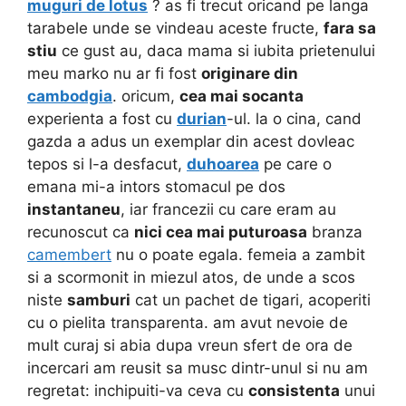
muguri de lotus
? as fi trecut oricand pe langa
tarabele unde se vindeau aceste fructe,
fara sa
stiu
ce gust au, daca mama si iubita prietenului
meu marko nu ar fi fost
originare din
cambodgia
. oricum,
cea mai socanta
experienta a fost cu
durian
-ul. la o cina, cand
gazda a adus un exemplar din acest dovleac
tepos si l-a desfacut,
duhoarea
pe care o
emana mi-a intors stomacul pe dos
instantaneu
, iar francezii cu care eram au
recunoscut ca
nici cea mai puturoasa
branza
camembert
nu o poate egala. femeia a zambit
si a scormonit in miezul atos, de unde a scos
niste
samburi
cat un pachet de tigari, acoperiti
cu o pielita transparenta. am avut nevoie de
mult curaj si abia dupa vreun sfert de ora de
incercari am reusit sa musc dintr-unul si nu am
regretat: inchipuiti-va ceva cu
consistenta
unui