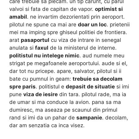
care trebuie sa plecam. un tip carunt, cu parul
valvoi si fata de capitan de vapor.
optimist si
amabil
. ne invartim dezorientati prin aeroport.
pilotul ne spune ca mai are
doar un loc
. prietenii
mei ma imping spre ghiseul politiei de frontiera.
arat
pasaportul
cu viza de intrare in senegal
anulata si
faxul
de la ministerul de interne.
politistul nu intelege nimic
. aud numele meu
strigat pe megafoanele aeroportului. aude si el,
dar tot nu pricepe. apare, salvator, pilotul si ii
bate cu pumnul in geam:
trebuie sa decolam
spre paris
. politistul e
depasit de situatie
si imi
pune
viza de iesire
din tara. pilotul rade, ma ia
de umar si ma conduce la avion. pana sa ma
dumiresc, ma aseaza pe scaunul din primul
rand si imi da un pahar de
sampanie
. decolam,
dar am senzatia ca inca visez.