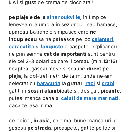
kiwi si
gust
de crema de ciocolata !
pe plajele de la
sihanoukville
, in timp ce
leneveam la umbra in sezlonguri sau hamace,
apareau batranele simpatice care
ne
induplecau
sa ne gateasca pe loc
calamari
,
caracatite
si
languste
proaspete, explicandu-
ne prin semne
cat de importanti
sunt pentru
ele cei 2-3 dolari pe care ii cereau (min.
12:16
).
noaptea, gaseai mese si scaune
direct pe
plaja
, la doi-trei metri de tarm, unde ne-am
delectat cu
baracuda
la gratar
,
raci
si
crabi
gatiti in
sosuri alambicate
si, desigur,
picante
.
puteai manca pana si
caluti de mare marinati
,
daca te lasa inima.
de obicei,
in asia
, cele mai bune mancaruri le
gasesti
pe strada
. proaspete, gatite pe loc si