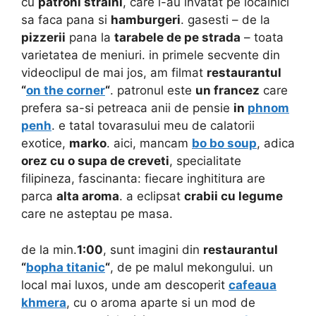
cu
patroni straini
, care i-au invatat pe localnici
sa faca pana si
hamburgeri
. gasesti – de la
pizzerii
pana la
tarabele de pe strada
– toata
varietatea de meniuri. in primele secvente din
videoclipul de mai jos, am filmat
restaurantul
“
on the corner
“
. patronul este
un francez
care
prefera sa-si petreaca anii de pensie
in
phnom
penh
. e tatal tovarasului meu de calatorii
exotice,
marko
. aici, mancam
bo bo soup
, adica
orez cu o supa de creveti
, specialitate
filipineza, fascinanta: fiecare inghititura are
parca
alta aroma
. a eclipsat
crabii cu legume
care ne asteptau pe masa.
de la min.
1:00
, sunt imagini din
restaurantul
“
bopha titanic
“
, de pe malul mekongului. un
local mai luxos, unde am descoperit
cafeaua
khmera
, cu o aroma aparte si un mod de