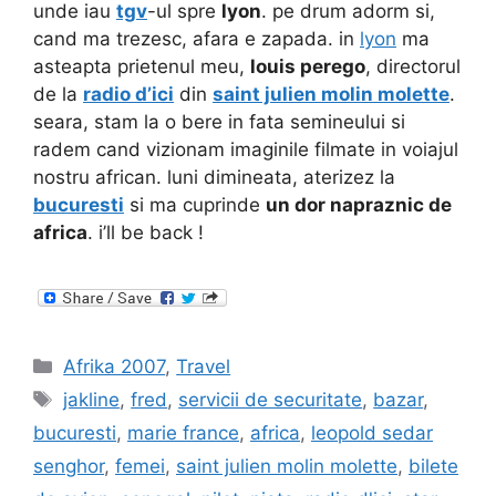
unde iau
tgv
-ul spre
lyon
. pe drum adorm si,
cand ma trezesc, afara e zapada. in
lyon
ma
asteapta prietenul meu,
louis perego
, directorul
de la
radio d’ici
din
saint julien molin molette
.
seara, stam la o bere in fata semineului si
radem cand vizionam imaginile filmate in voiajul
nostru african. luni dimineata, aterizez la
bucuresti
si ma cuprinde
un dor napraznic de
africa
. i’ll be back !
Categories
Afrika 2007
,
Travel
Tags
jakline
,
fred
,
servicii de securitate
,
bazar
,
bucuresti
,
marie france
,
africa
,
leopold sedar
senghor
,
femei
,
saint julien molin molette
,
bilete