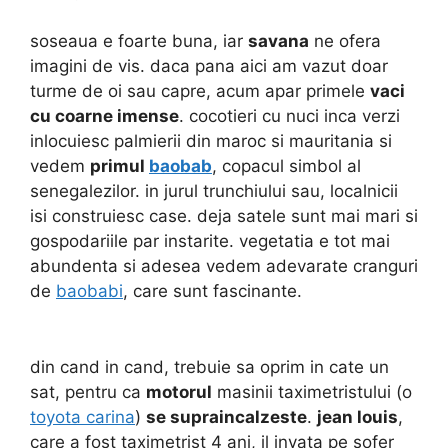
soseaua e foarte buna, iar
savana
ne ofera
imagini de vis. daca pana aici am vazut doar
turme de oi sau capre, acum apar primele
vaci
cu coarne imense
. cocotieri cu nuci inca verzi
inlocuiesc palmierii din maroc si mauritania si
vedem
primul
baobab
, copacul simbol al
senegalezilor. in jurul trunchiului sau, localnicii
isi construiesc case. deja satele sunt mai mari si
gospodariile par instarite. vegetatia e tot mai
abundenta si adesea vedem adevarate cranguri
de
baobabi
, care sunt fascinante.
din cand in cand, trebuie sa oprim in cate un
sat, pentru ca
motorul
masinii taximetristului (o
toyota carina
)
se supraincalzeste
.
jean louis
,
care a fost taximetrist 4 ani, il invata pe sofer