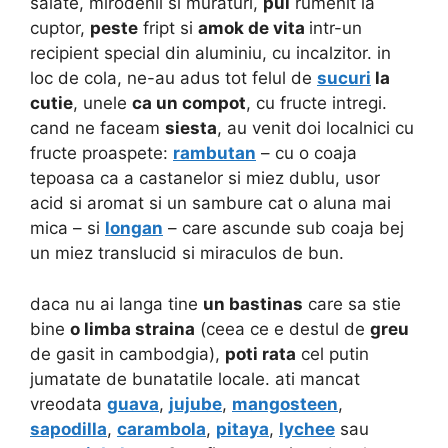
salate, mirodenii si muraturi,
pui
rumenit la
cuptor,
peste
fript si
amok de vita
intr-un
recipient special din aluminiu, cu incalzitor. in
loc de cola, ne-au adus tot felul de
sucuri
la
cutie
, unele
ca un compot
, cu fructe intregi.
cand ne faceam
siesta
, au venit doi localnici cu
fructe proaspete:
rambutan
– cu o coaja
tepoasa ca a castanelor si miez dublu, usor
acid si aromat si un sambure cat o aluna mai
mica – si
longan
– care ascunde sub coaja bej
un miez translucid si miraculos de bun.
daca nu ai langa tine
un bastinas
care sa stie
bine
o limba straina
(ceea ce e destul de
greu
de gasit in cambodgia),
poti rata
cel putin
jumatate de bunatatile locale. ati mancat
vreodata
guava
,
jujube
,
mangosteen
,
sapodilla
,
carambola
,
pitaya
,
lychee
sau