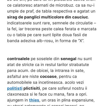
ce calatoresc atarnati de microbuz. ca sa nu-i
umple de praf, de tabla respectiva e agatat un
sirag de panglici multicolore din cauciuc
.
indicatoarele sunt rare, semnele de circulatie –
la fel, iar trecerea peste calea ferata e marcata
cu o tabla pe care sunt lipite doua fasii de
banda adeziva alb-rosu, in forma de “X”.
controalele
pe soselele din
senegal
nu sunt
atat de stricte ca in restul tarilor strabatute
pana acum. de obicei, la intrarea in sate,
asfaltul are niste
cocoase
, pentru ca
automobilele sa incetineasca. acolo vezi
politisti
plictisiti
, pe care soferul nostru ii
claxoneaza si le face cu mana, fara a opri.
ajungem in
thies
, un oras in plina expansiune,
cu strazi aglomerate si copaci imensi. pe