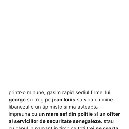
printr-o minune, gasim rapid sediul firmei lui
george
si il rog pe
jean louis
sa vina cu mine.
libanezul e un tip misto si ma asteapta
impreuna cu
un mare sef din politie
si
un ofiter
al serviciilor de securitate senegaleze
. stau
cu capul in pamant in timp ce toti trei
ne cearta