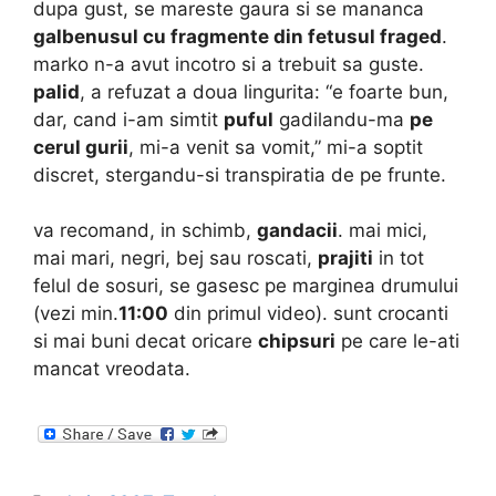
dupa gust, se mareste gaura si se mananca
galbenusul cu fragmente din fetusul fraged
.
marko n-a avut incotro si a trebuit sa guste.
palid
, a refuzat a doua lingurita: “e foarte bun,
dar, cand i-am simtit
puful
gadilandu-ma
pe
cerul gurii
, mi-a venit sa vomit,” mi-a soptit
discret, stergandu-si transpiratia de pe frunte.
va recomand, in schimb,
gandacii
. mai mici,
mai mari, negri, bej sau roscati,
prajiti
in tot
felul de sosuri, se gasesc pe marginea drumului
(vezi min.
11:00
din primul video). sunt crocanti
si mai buni decat oricare
chipsuri
pe care le-ati
mancat vreodata.