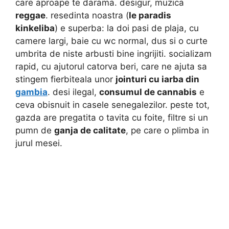
care aproape te darama. desigur, muzica
reggae
. resedinta noastra (
le paradis
kinkeliba
) e superba: la doi pasi de plaja, cu
camere largi, baie cu wc normal, dus si o curte
umbrita de niste arbusti bine ingrijiti. socializam
rapid, cu ajutorul catorva beri, care ne ajuta sa
stingem fierbiteala unor
jointuri cu iarba din
gambia
. desi ilegal,
consumul de cannabis
e
ceva obisnuit in casele senegalezilor. peste tot,
gazda are pregatita o tavita cu foite, filtre si un
pumn de
ganja de calitate
, pe care o plimba in
jurul mesei.