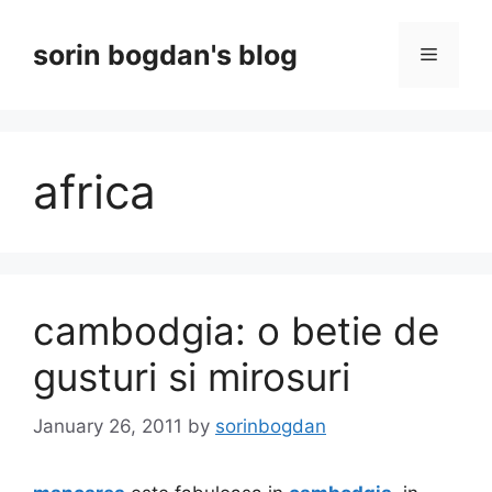
Skip
to
sorin bogdan's blog
Menu
content
africa
cambodgia: o betie de
gusturi si mirosuri
January 26, 2011
by
sorinbogdan