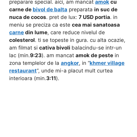
preparare special. aici, am mancat
amok
cu
carne de
bivol de balta
preparata
in suc de
nuca de cocos
. pret de lux:
7 USD portia
. in
meniu se preciza ca este
cea mai sanatoasa
carne
din lume
, care reduce nivelul de
colesterol
. ti se topeste in gura. cu alta ocazie,
am filmat si
cativa bivoli
balacindu-se intr-un
lac (min.
9:23
). am mancat
amok de peste
in
zona templelor de la
angkor
, in “
khmer village
restaurant
“, unde mi-a placut mult curtea
interioara (min.
3:11
).