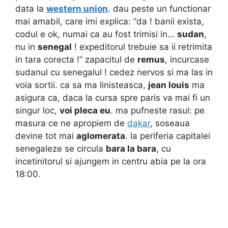
data la
western union
. dau peste un functionar
mai amabil, care imi explica: “da ! banii exista,
codul e ok, numai ca au fost trimisi in…
sudan
,
nu in
senegal
! expeditorul trebuie sa ii retrimita
in tara corecta !” zapacitul de
remus
, incurcase
sudanul cu senegalul ! cedez nervos si ma las in
voia sortii. ca sa ma linisteasca,
jean louis
ma
asigura ca, daca la cursa spre paris va mai fi un
singur loc,
voi pleca eu
. ma pufneste rasul: pe
masura ce ne apropiem de
dakar
, soseaua
devine tot mai
aglomerata
. la periferia capitalei
senegaleze se circula
bara la bara
, cu
incetinitorul si ajungem in centru abia pe la ora
18:00.