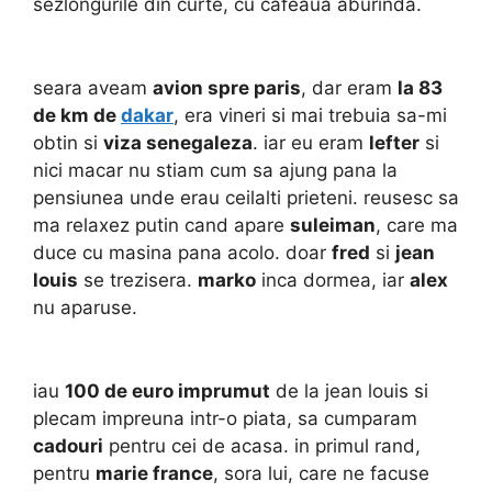
sezlongurile din curte, cu cafeaua aburinda.
seara aveam
avion spre paris
, dar eram
la 83
de km de
dakar
, era vineri si mai trebuia sa-mi
obtin si
viza senegaleza
. iar eu eram
lefter
si
nici macar nu stiam cum sa ajung pana la
pensiunea unde erau ceilalti prieteni. reusesc sa
ma relaxez putin cand apare
suleiman
, care ma
duce cu masina pana acolo. doar
fred
si
jean
louis
se trezisera.
marko
inca dormea, iar
alex
nu aparuse.
iau
100 de euro imprumut
de la jean louis si
plecam impreuna intr-o piata, sa cumparam
cadouri
pentru cei de acasa. in primul rand,
pentru
marie france
, sora lui, care ne facuse