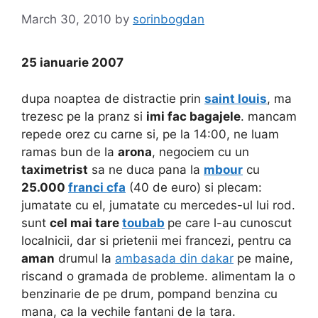
March 30, 2010
by
sorinbogdan
25 ianuarie 2007
dupa noaptea de distractie prin
saint louis
, ma
trezesc pe la pranz si
imi fac bagajele
. mancam
repede orez cu carne si, pe la 14:00, ne luam
ramas bun de la
arona
, negociem cu un
taximetrist
sa ne duca pana la
mbour
cu
25.000
franci cfa
(40 de euro) si plecam:
jumatate cu el, jumatate cu mercedes-ul lui rod.
sunt
cel mai tare
toubab
pe care l-au cunoscut
localnicii, dar si prietenii mei francezi, pentru ca
aman
drumul la
ambasada din dakar
pe maine,
riscand o gramada de probleme. alimentam la o
benzinarie de pe drum, pompand benzina cu
mana, ca la vechile fantani de la tara.