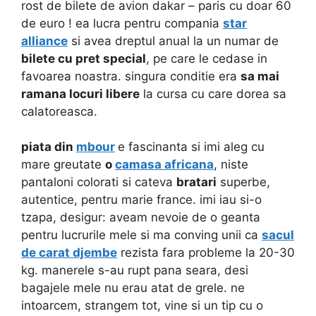
rost de bilete de avion dakar – paris cu doar 60
de euro !
ea lucra pentru compania
star
alliance
si avea dreptul anual la un numar de
bilete cu pret special
, pe care le cedase in
favoarea noastra. singura conditie era
sa mai
ramana locuri libere
la cursa cu care dorea sa
calatoreasca.
piata din
mbour
e fascinanta si imi aleg cu
mare greutate
o
camasa africana
, niste
pantaloni colorati si cateva
bratari
superbe,
autentice, pentru marie france. imi iau si-o
tzapa, desigur: aveam nevoie de o geanta
pentru lucrurile mele si ma conving unii ca
sacul
de carat djembe
rezista fara probleme la 20-30
kg. manerele s-au rupt pana seara, desi
bagajele mele nu erau atat de grele. ne
intoarcem, strangem tot, vine si un tip cu o