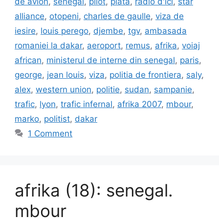
de avion
,
senegal
,
pilot
,
piata
,
radio d'ici
,
star
alliance
,
otopeni
,
charles de gaulle
,
viza de
iesire
,
louis perego
,
djembe
,
tgv
,
ambasada
romaniei la dakar
,
aeroport
,
remus
,
afrika
,
voiaj
african
,
ministerul de interne din senegal
,
paris
,
george
,
jean louis
,
viza
,
politia de frontiera
,
saly
,
alex
,
western union
,
politie
,
sudan
,
sampanie
,
trafic
,
lyon
,
trafic infernal
,
afrika 2007
,
mbour
,
marko
,
politist
,
dakar
1 Comment
afrika (18): senegal.
mbour