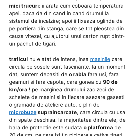
mici trucuri
: ii arata cum coboara temperatura
apei, daca da din cand in cand drumul la
sistemul de incalzire; apoi ii fixeaza oglinda de
pe portiera din stanga, care se tot pleostea din
cauza vitezei, cu ajutorul unui carton rupt dintr-
un pachet de tigari.
traficul
nu e atat de intens, insa
masinile
care
circula pe sosele sunt fascinante. la un moment
dat, suntem depasiti de
o rabla
fara usi, fara
geamuri si fara capota, care gonea cu
90 de
km/ora
! pe marginea drumului zac zeci de
schelete de masini si in fiecare asezare gasesti
o gramada de ateliere auto. e plin de
microbuze
supraincarcate
, care circula cu usa
din spate deschisa. la majoritatea dintre ele, de
bara de protectie este sudata
o platforma
de
20 de cm, pe care isi tin picioarele cativa tineri