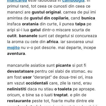
mancarea
este fabuloasa in
cambodgia
. in
primul rand, tot ceea ce cunosti din ceea ce
mananci are
gustul original
. carnea de pui imi
amintea de
gustul din copilarie
, cand
bunica
insfaca
oratania
din curte, ii punea
talpa
pe
aripi si-i lua
gatul
dintr-o miscare scurta de
cutit
.
bananele
sunt cat degetul si concureaza
la aroma cu cele din
africa
. iar savoarea unui
mojito
nu v-o pot descrie. mai departe, incepe
aventura
.
mancarurile asiatice sunt
picante
si pot fi
devastatoare
pentru cei slabi de stomac. eu
am fost
usor
“deranjat” de doua-trei ori, insa
am vazut
occidentali
care, zile la rand, erau
nelinistiti
daca nu stiau
o toaleta
pe aproape.
oricum, e bine sa o luati
treptat
. e plin de
restaurante
peste tot, foarte multe dintre ele