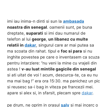
imi iau inima-n dinti si sun la
ambasada
noastra din senegal
. oamenii sunt, pe buna
dreptate,
suparati
si imi dau numarul de
telefon al lui
george
,
un libanez cu multe
relatii in
dakar
, singurul care ar mai putea sa
ma scoata din rahat. tipul e
foc si para
si nu
inghite povestea pe care o inventasem ca scuza
pentru intarziere: “nu veni la mine cu vrajeli din
astea !
v-au luat mintile gagicile din senegal
si ati uitat de voi ! acum, descurca-te, ca eu nu
ma mai bag !” era ora 15:30. ma panichez un pic
si reusesc sa-i bag in viteza pe francezii mei.
apare si alex si, in sfarsit, plecam spre
dakar
.
pe drum, ne oprim in orasul
saly
si mai incerc o