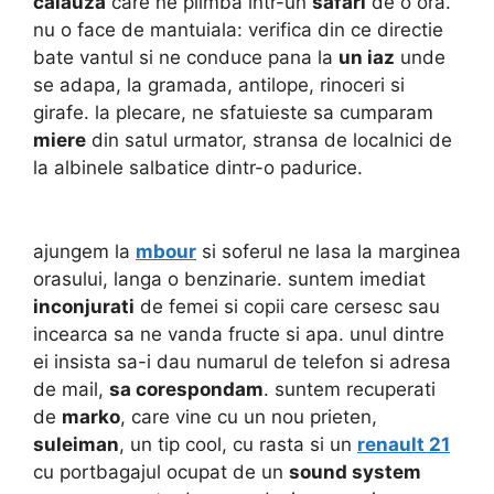
calauza
care ne plimba intr-un
safari
de o ora.
nu o face de mantuiala: verifica din ce directie
bate vantul si ne conduce pana la
un iaz
unde
se adapa, la gramada, antilope, rinoceri si
girafe. la plecare, ne sfatuieste sa cumparam
miere
din satul urmator, stransa de localnici de
la albinele salbatice dintr-o padurice.
ajungem la
mbour
si soferul ne lasa la marginea
orasului, langa o benzinarie. suntem imediat
inconjurati
de femei si copii care cersesc sau
incearca sa ne vanda fructe si apa. unul dintre
ei insista sa-i dau numarul de telefon si adresa
de mail,
sa corespondam
. suntem recuperati
de
marko
, care vine cu un nou prieten,
suleiman
, un tip cool, cu rasta si un
renault 21
cu portbagajul ocupat de un
sound system