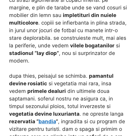
margine, e plin de tarabe unde se vand cosuri si
mobilier din lemn sau
impletituri din nuiele
multicolore
. copiii se infierbanta in plina strada,
in jurul unor jocuri de fotbal cu manete intr-o
stare deplorabila. se construieste mult, mai ales
la periferie, unde vedem
vilele bogatanilor
si
stadionul “lay diop”
, nou si surprinzator de
modern.
dupa thies, peisajul se schimba.
pamantul
devine rosiatic
si vegetatia mai rara, insa
vedem
primele dealuri
din ultimele doua
saptamani. soferul nostru ne asigura ca, in
timpul sezonului ploios, totul inverzeste si
vegetatia devine luxurianta
. ne opreste langa
rezervatia “
bandia
“
, ingradita si cu program de
vizitare pentru turisti. dam o spaga si primim o