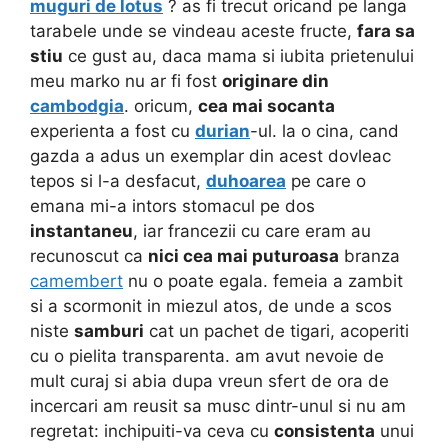
muguri de lotus
? as fi trecut oricand pe langa
tarabele unde se vindeau aceste fructe,
fara sa
stiu
ce gust au, daca mama si iubita prietenului
meu marko nu ar fi fost
originare din
cambodgia
. oricum,
cea mai socanta
experienta a fost cu
durian
-ul. la o cina, cand
gazda a adus un exemplar din acest dovleac
tepos si l-a desfacut,
duhoarea
pe care o
emana mi-a intors stomacul pe dos
instantaneu
, iar francezii cu care eram au
recunoscut ca
nici cea mai puturoasa
branza
camembert
nu o poate egala. femeia a zambit
si a scormonit in miezul atos, de unde a scos
niste
samburi
cat un pachet de tigari, acoperiti
cu o pielita transparenta. am avut nevoie de
mult curaj si abia dupa vreun sfert de ora de
incercari am reusit sa musc dintr-unul si nu am
regretat: inchipuiti-va ceva cu
consistenta
unui