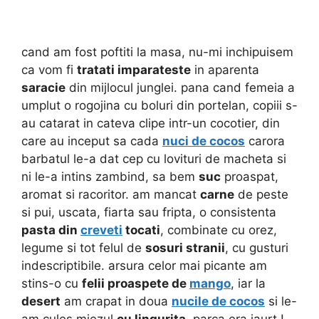
cand am fost poftiti la masa, nu-mi inchipuisem
ca vom fi
tratati imparateste
in aparenta
saracie
din mijlocul junglei. pana cand femeia a
umplut o rogojina cu boluri din portelan, copiii s-
au catarat in cateva clipe intr-un cocotier, din
care au inceput sa cada
nuci de cocos
carora
barbatul le-a dat cep cu lovituri de macheta si
ni le-a intins zambind, sa bem
suc
proaspat,
aromat si racoritor. am mancat
carne
de peste
si pui, uscata, fiarta sau fripta, o consistenta
pasta din
creveti
tocati
, combinate cu orez,
legume si tot felul de
sosuri stranii
, cu gusturi
indescriptibile. arsura celor mai picante am
stins-o cu
felii proaspete de
mango
, iar la
desert
am crapat in doua
nucile de cocos
si le-