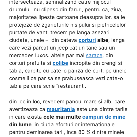
intersecteaza, semnalizand catre mijlocul
drumului. nu clipesc din faruri, pentru ca, ziua,
majoritatea lipeste cartoane deasupra lor, sa le
protejeze de zgarieturile nisipului si pietricelelor
purtate de vant. trecem pe langa asezari
ciudate, unele – din cateva
corturi
albe
, langa
care vezi parcat un jeep cat un tanc sau un
mercedes luxos. altele par mai
sarace
, din
corturi prafuite si
colibe
incropite din crengi si
tabla, carpite cu cate-o panza de cort. pe unele
cosmelii ce par sa se prabuseasca vezi cate-o
tabla pe care scrie “restaurant”.
din loc in loc, revedem panoul mare si alb, care
avertizeaza ca
mauritania
este una dintre tarile
in care exista
cele mai multe
campuri de mine
din lume
. in ciuda eforturilor internationale
pentru deminarea tarii, inca 80 % dintre minele