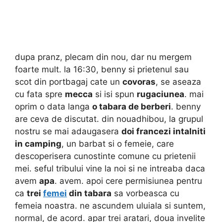
dupa pranz, plecam din nou, dar nu mergem
foarte mult. la 16:30, benny si prietenul sau
scot din portbagaj cate un
covoras
, se aseaza
cu fata spre
mecca
si isi spun
rugaciunea
. mai
oprim o data langa
o tabara de berberi
. benny
are ceva de discutat. din nouadhibou, la grupul
nostru se mai adaugasera
doi francezi intalniti
in camping
, un barbat si o femeie, care
descoperisera cunostinte comune cu prietenii
mei. seful tribului vine la noi si ne intreaba daca
avem
apa
. avem. apoi cere permisiunea pentru
ca
trei
femei
din tabara
sa vorbeasca cu
femeia noastra. ne ascundem uluiala si suntem,
normal, de acord. apar trei aratari, doua invelite