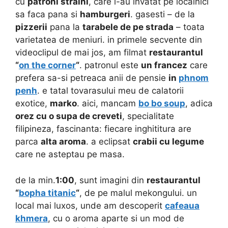
cu
patroni straini
, care i-au invatat pe localnici
sa faca pana si
hamburgeri
. gasesti – de la
pizzerii
pana la
tarabele de pe strada
– toata
varietatea de meniuri. in primele secvente din
videoclipul de mai jos, am filmat
restaurantul
“
on the corner
“
. patronul este
un francez
care
prefera sa-si petreaca anii de pensie
in
phnom
penh
. e tatal tovarasului meu de calatorii
exotice,
marko
. aici, mancam
bo bo soup
, adica
orez cu o supa de creveti
, specialitate
filipineza, fascinanta: fiecare inghititura are
parca
alta aroma
. a eclipsat
crabii cu legume
care ne asteptau pe masa.
de la min.
1:00
, sunt imagini din
restaurantul
“
bopha titanic
“
, de pe malul mekongului. un
local mai luxos, unde am descoperit
cafeaua
khmera
, cu o aroma aparte si un mod de