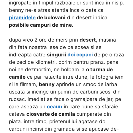
ingropate in timpul razboaielor sunt inca in nisip.
benny ne-a atras atentia inca o data ca
piramidele
de bolovani
din desert indica
posibile campuri de mine
.
dupa vreo 2 ore de mers prin
desert
, masina
din fata noastra iese de pe sosea si se
indreapta catre
singurii
doi copaci
de pe o raza
de zeci de kilometri. oprim pentru pranz. pana
noi ne dezmortim, ne holbam la
o turma de
camile
ce par ratacite intre dune, le fotografiem
si le filmam,
benny
aprinde un smoc de iarba
uscata si incinge un pumn de carbuni scosi din
rucsac. imediat se face o gramajoara de jar, pe
care aseaza un
ceaun
in care pune sa sfaraie
cateva
ciosvarte de camila
cumparate din
piata. intre timp, prietenul lui agatase doi
carbuni incinsi din gramada si se apucase de-