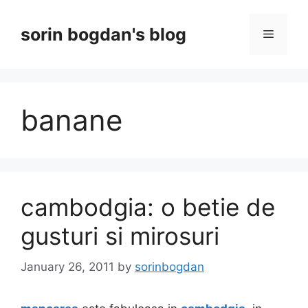
Skip
to
sorin bogdan's blog
Menu
content
banane
cambodgia: o betie de
gusturi si mirosuri
January 26, 2011
by
sorinbogdan