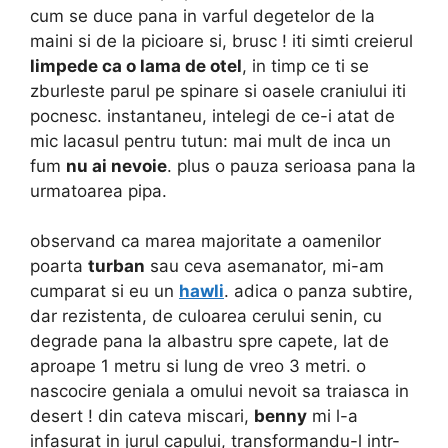
cum se duce pana in varful degetelor de la
maini si de la picioare si, brusc ! iti simti creierul
limpede ca o lama de otel
, in timp ce ti se
zburleste parul pe spinare si oasele craniului iti
pocnesc. instantaneu, intelegi de ce-i atat de
mic lacasul pentru tutun: mai mult de inca un
fum
nu ai nevoie
. plus o pauza serioasa pana la
urmatoarea pipa.
observand ca marea majoritate a oamenilor
poarta
turban
sau ceva asemanator, mi-am
cumparat si eu un
hawli
. adica o panza subtire,
dar rezistenta, de culoarea cerului senin, cu
degrade pana la albastru spre capete, lat de
aproape 1 metru si lung de vreo 3 metri. o
nascocire geniala a omului nevoit sa traiasca in
desert ! din cateva miscari,
benny
mi l-a
infasurat in jurul capului, transformandu-l intr-