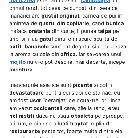
mancarea
este fabuloasa in
cambodgia
. in
primul rand, tot ceea ce cunosti din ceea ce
mananci are
gustul original
. carnea de pui imi
amintea de
gustul din copilarie
, cand
bunica
insfaca
oratania
din curte, ii punea
talpa
pe
aripi si-i lua
gatul
dintr-o miscare scurta de
cutit
.
bananele
sunt cat degetul si concureaza
la aroma cu cele din
africa
. iar savoarea unui
mojito
nu v-o pot descrie. mai departe, incepe
aventura
.
mancarurile asiatice sunt
picante
si pot fi
devastatoare
pentru cei slabi de stomac. eu
am fost
usor
“deranjat” de doua-trei ori, insa
am vazut
occidentali
care, zile la rand, erau
nelinistiti
daca nu stiau
o toaleta
pe aproape.
oricum, e bine sa o luati
treptat
. e plin de
restaurante
peste tot, foarte multe dintre ele