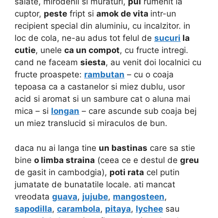
salate, mirodenii si muraturi,
pui
rumenit la
cuptor,
peste
fript si
amok de vita
intr-un
recipient special din aluminiu, cu incalzitor. in
loc de cola, ne-au adus tot felul de
sucuri
la
cutie
, unele
ca un compot
, cu fructe intregi.
cand ne faceam
siesta
, au venit doi localnici cu
fructe proaspete:
rambutan
– cu o coaja
tepoasa ca a castanelor si miez dublu, usor
acid si aromat si un sambure cat o aluna mai
mica – si
longan
– care ascunde sub coaja bej
un miez translucid si miraculos de bun.
daca nu ai langa tine
un bastinas
care sa stie
bine
o limba straina
(ceea ce e destul de
greu
de gasit in cambodgia),
poti rata
cel putin
jumatate de bunatatile locale. ati mancat
vreodata
guava
,
jujube
,
mangosteen
,
sapodilla
,
carambola
,
pitaya
,
lychee
sau