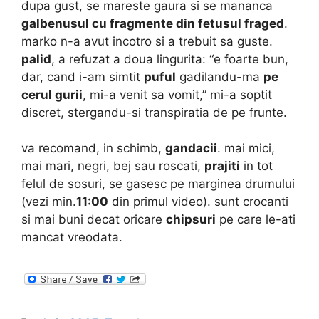
dupa gust, se mareste gaura si se mananca
galbenusul cu fragmente din fetusul fraged
.
marko n-a avut incotro si a trebuit sa guste.
palid
, a refuzat a doua lingurita: “e foarte bun,
dar, cand i-am simtit
puful
gadilandu-ma
pe
cerul gurii
, mi-a venit sa vomit,” mi-a soptit
discret, stergandu-si transpiratia de pe frunte.
va recomand, in schimb,
gandacii
. mai mici,
mai mari, negri, bej sau roscati,
prajiti
in tot
felul de sosuri, se gasesc pe marginea drumului
(vezi min.
11:00
din primul video). sunt crocanti
si mai buni decat oricare
chipsuri
pe care le-ati
mancat vreodata.