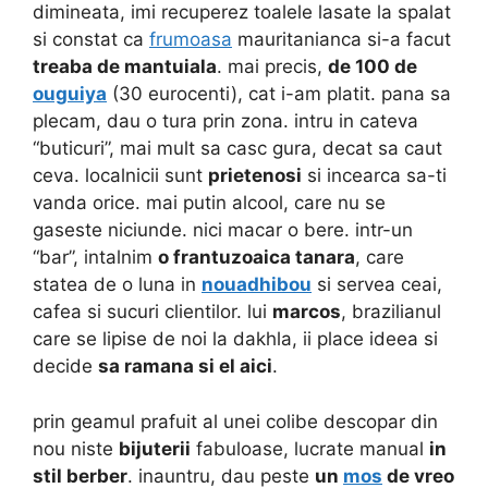
dimineata, imi recuperez toalele lasate la spalat
si constat ca
frumoasa
mauritanianca si-a facut
treaba de mantuiala
. mai precis,
de 100 de
ouguiya
(30 eurocenti), cat i-am platit. pana sa
plecam, dau o tura prin zona. intru in cateva
“buticuri”, mai mult sa casc gura, decat sa caut
ceva. localnicii sunt
prietenosi
si incearca sa-ti
vanda orice. mai putin alcool, care nu se
gaseste niciunde. nici macar o bere. intr-un
“bar”, intalnim
o frantuzoaica tanara
, care
statea de o luna in
nouadhibou
si servea ceai,
cafea si sucuri clientilor. lui
marcos
, brazilianul
care se lipise de noi la dakhla, ii place ideea si
decide
sa ramana si el aici
.
prin geamul prafuit al unei colibe descopar din
nou niste
bijuterii
fabuloase, lucrate manual
in
stil berber
. inauntru, dau peste
un
mos
de vreo