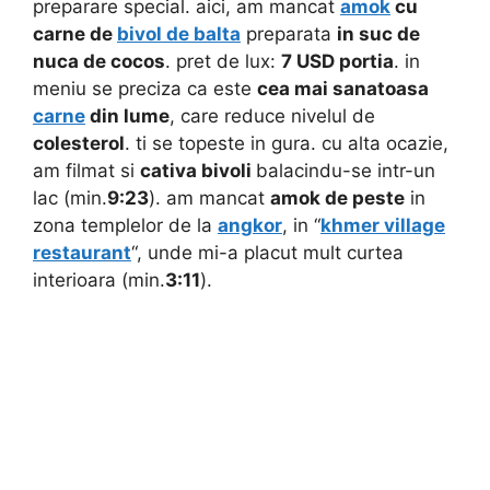
preparare special. aici, am mancat
amok
cu
carne de
bivol de balta
preparata
in suc de
nuca de cocos
. pret de lux:
7 USD portia
. in
meniu se preciza ca este
cea mai sanatoasa
carne
din lume
, care reduce nivelul de
colesterol
. ti se topeste in gura. cu alta ocazie,
am filmat si
cativa bivoli
balacindu-se intr-un
lac (min.
9:23
). am mancat
amok de peste
in
zona templelor de la
angkor
, in “
khmer village
restaurant
“, unde mi-a placut mult curtea
interioara (min.
3:11
).