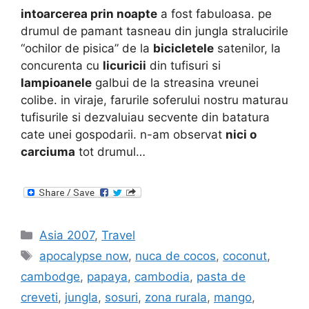
intoarcerea prin noapte
a fost fabuloasa. pe
drumul de pamant tasneau din jungla stralucirile
“ochilor de pisica” de la
bicicletele
satenilor, la
concurenta cu
licuricii
din tufisuri si
lampioanele
galbui de la streasina vreunei
colibe. in viraje, farurile soferului nostru maturau
tufisurile si dezvaluiau secvente din batatura
cate unei gospodarii. n-am observat
nici o
carciuma
tot drumul…
Categories
Asia 2007
,
Travel
Tags
apocalypse now
,
nuca de cocos
,
coconut
,
cambodge
,
papaya
,
cambodia
,
pasta de
creveti
,
jungla
,
sosuri
,
zona rurala
,
mango
,