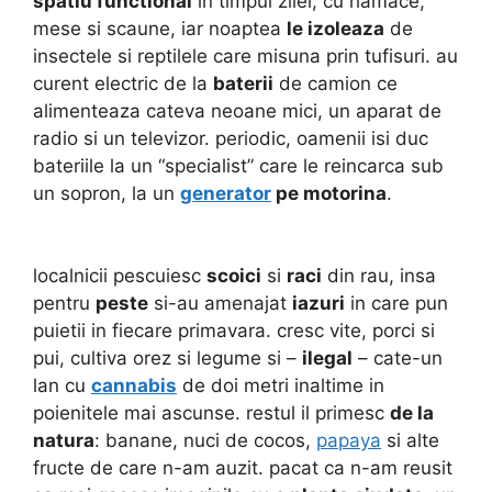
spatiu functional
in timpul zilei, cu hamace,
mese si scaune, iar noaptea
le izoleaza
de
insectele si reptilele care
misuna prin tufisuri. au
curent electric de la
baterii
de camion ce
alimenteaza cateva neoane mici, un aparat de
radio si un televizor. periodic, oamenii isi duc
bateriile la un “specialist” care le reincarca sub
un sopron, la un
generator
pe motorina
.
localnicii pescuiesc
scoici
si
raci
din rau, insa
pentru
peste
si-au amenajat
iazuri
in care pun
puietii in fiecare primavara. cresc vite, porci si
pui, cultiva orez si legume si –
ilegal
– cate-un
lan cu
cannabis
de doi metri inaltime in
poienitele mai ascunse. restul il primesc
de la
natura
: banane, nuci de cocos,
papaya
si alte
fructe de care n-am auzit. pacat ca n-am reusit