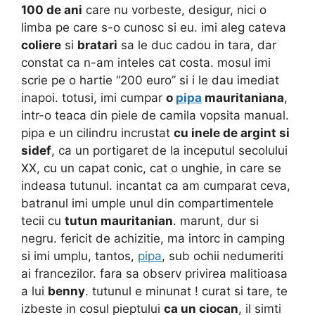
100 de ani
care nu vorbeste, desigur, nici o
limba pe care s-o cunosc si eu. imi aleg cateva
coliere
si
bratari
sa le duc cadou in tara, dar
constat ca n-am inteles cat costa. mosul imi
scrie pe o hartie “200 euro” si i le dau imediat
inapoi. totusi, imi cumpar
o
pipa
mauritaniana
,
intr-o teaca din piele de camila vopsita manual.
pipa e un cilindru incrustat
cu inele de argint si
sidef
, ca un portigaret de la inceputul secolului
XX, cu un capat conic, cat o unghie, in care se
indeasa tutunul. incantat ca am cumparat ceva,
batranul imi umple unul din compartimentele
tecii cu
tutun mauritanian
. marunt, dur si
negru. fericit de achizitie, ma intorc in camping
si imi umplu, tantos,
pipa
, sub ochii nedumeriti
ai francezilor. fara sa observ privirea malitioasa
a lui
benny
. tutunul e minunat ! curat si tare, te
izbeste in cosul pieptului
ca un ciocan
, il simti