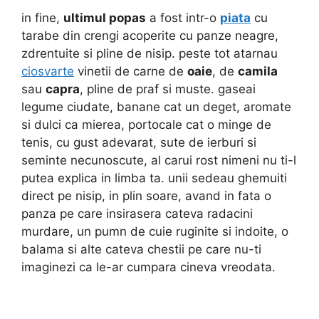
in fine,
ultimul popas
a fost intr-o
piata
cu
tarabe din crengi acoperite cu panze neagre,
zdrentuite si pline de nisip. peste tot atarnau
ciosvarte
vinetii de carne de
oaie
, de
camila
sau
capra
, pline de praf si muste. gaseai
legume ciudate, banane cat un deget, aromate
si dulci ca mierea, portocale cat o minge de
tenis, cu gust adevarat, sute de ierburi si
seminte necunoscute, al carui rost nimeni nu ti-l
putea explica in limba ta. unii sedeau ghemuiti
direct pe nisip, in plin soare, avand in fata o
panza pe care insirasera cateva radacini
murdare, un pumn de cuie ruginite si indoite, o
balama si alte cateva chestii pe care nu-ti
imaginezi ca le-ar cumpara cineva vreodata.