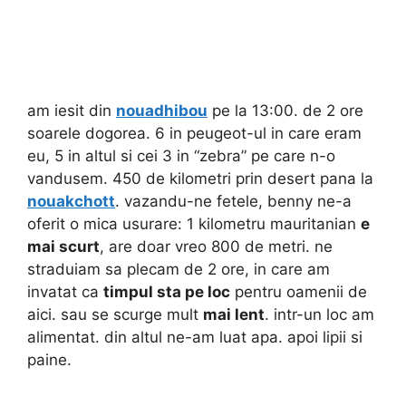
am iesit din
nouadhibou
pe la 13:00.
de 2 ore
soarele dogorea. 6 in peugeot-ul in care eram
eu, 5 in altul si cei 3 in “zebra” pe care n-o
vandusem. 450 de kilometri prin desert pana la
nouakchott
. vazandu-ne fetele, benny ne-a
oferit o mica usurare: 1 kilometru mauritanian
e
mai scurt
, are doar vreo 800 de metri. ne
straduiam sa plecam de 2 ore, in care am
invatat ca
timpul sta pe loc
pentru oamenii de
aici. sau se scurge mult
mai lent
. intr-un loc am
alimentat. din altul ne-am luat apa. apoi lipii si
paine.