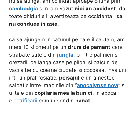
nu se atinga. am colindat aproape o luna prin
cambodgia
si n-am vazut
nici un accident
. dar
toate ghidurile ii avertizeaza pe occidentali
sa
nu conduca in asia
.
ca sa ajungem in catunul pe care il cautam, am
mers 10 kilometri pe un
drum de pamant
care
strabate satele din
jungla
, printre palmieri si
orezarii, pe langa case pe piloni si palcuri de
vaci albe cu coarne ciudate si cocoasa, invaluiti
intr-un praf rosiatic.
peisajul
e un amestec
salbatic intre imaginile din “
apocalypse now
” si
ulitele din
copilaria mea la bunici
, in epoca
electrificarii
comunelor din
banat
.