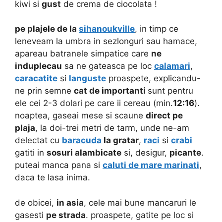
kiwi si
gust
de crema de ciocolata !
pe plajele de la
sihanoukville
, in timp ce
leneveam la umbra in sezlonguri sau hamace,
apareau batranele simpatice care
ne
induplecau
sa ne gateasca pe loc
calamari
,
caracatite
si
languste
proaspete, explicandu-
ne prin semne
cat de importanti
sunt pentru
ele cei 2-3 dolari pe care ii cereau (min.
12:16
).
noaptea, gaseai mese si scaune
direct pe
plaja
, la doi-trei metri de tarm, unde ne-am
delectat cu
baracuda
la gratar
,
raci
si
crabi
gatiti in
sosuri alambicate
si, desigur,
picante
.
puteai manca pana si
caluti de mare marinati
,
daca te lasa inima.
de obicei,
in asia
, cele mai bune mancaruri le
gasesti
pe strada
. proaspete, gatite pe loc si