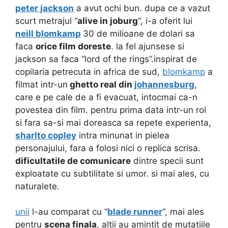
peter jackson
a avut ochi bun. dupa ce a vazut
scurt metrajul “
alive in joburg
“, i-a oferit lui
neill blomkamp
30 de milioane de dolari sa
faca
orice film doreste
. la fel ajunsese si
jackson sa faca “lord of the rings”.
inspirat de
copilaria petrecuta in africa de sud,
blomkamp
a
filmat intr-un
ghetto real din
johannesburg
,
care e pe cale de a fi evacuat, intocmai ca-n
povestea din film. pentru prima data intr-un rol
si fara sa-si mai doreasca sa repete experienta,
sharlto copley
intra minunat in pielea
personajului, fara a folosi nici o replica scrisa.
dificultatile de comunicare
dintre specii sunt
exploatate cu subtilitate si umor. si mai ales, cu
naturalete.
unii
l-au comparat cu “
blade runner
“, mai ales
pentru
scena finala
. altii au amintit de mutatiile