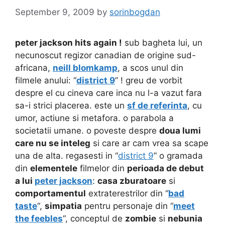
September 9, 2009
by
sorinbogdan
peter jackson hits again !
sub bagheta lui, un
necunoscut regizor canadian de origine sud-
africana,
neill blomkamp
, a scos unul din
filmele anului: “
district 9
” ! greu de vorbit
despre el cu cineva care inca nu l-a vazut fara
sa-i strici placerea. este un
sf de referinta
, cu
umor, actiune si metafora. o parabola a
societatii umane. o poveste despre
doua lumi
care nu se inteleg
si care ar cam vrea sa scape
una de alta. regasesti in “
district 9
” o gramada
din
elementele
filmelor din
perioada de debut
a lui
peter jackson
:
casa zburatoare
si
comportamentul
extraterestrilor din “
bad
taste
“,
simpatia
pentru personaje din “
meet
the feebles
“, conceptul de
zombie
si
nebunia