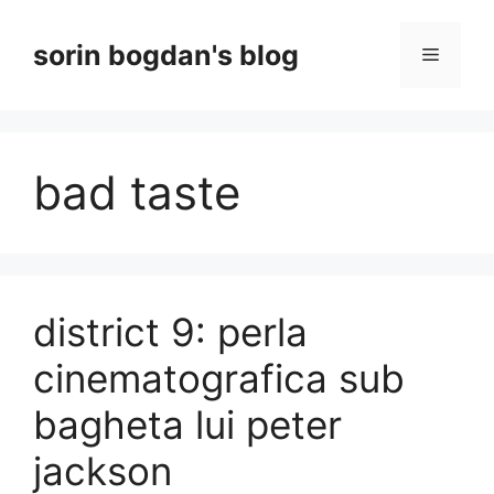
Skip
to
sorin bogdan's blog
Menu
content
bad taste
district 9: perla
cinematografica sub
bagheta lui peter
jackson