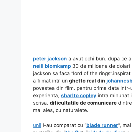
peter jackson
a avut ochi bun. dupa ce a 
neill blomkamp
30 de milioane de dolari
jackson sa faca “lord of the rings”.
inspirat
a filmat intr-un
ghetto real din
johannes
povestea din film. pentru prima data intr-
experienta,
sharlto copley
intra minunat in
scrisa.
dificultatile de comunicare
dintre
mai ales, cu naturalete.
unii
l-au comparat cu “
blade runner
“, ma