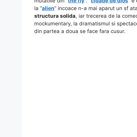
mutatiile din “
the fly
“. “
cidade de dios
” e
la “
alien
” incoace n-a mai aparut un sf at
structura solida
, iar trecerea de la come
mockumentary, la dramatismul si spectacol
din partea a doua se face fara cusur.