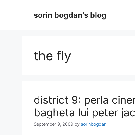
Skip
to
sorin bogdan's blog
content
the fly
district 9: perla ci
bagheta lui peter ja
September 9, 2009
by
sorinbogdan