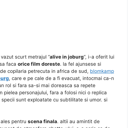
vazut scurt metrajul “
alive in joburg
“, i-a oferit lui
 sa faca
orice film doreste
. la fel ajunsese si
 de copilaria petrecuta in africa de sud,
blomkamp
burg
, care e pe cale de a fi evacuat, intocmai ca-n
un rol si fara sa-si mai doreasca sa repete
 pielea personajului, fara a folosi nici o replica
 specii sunt exploatate cu subtilitate si umor. si
i ales pentru
scena finala
. altii au amintit de