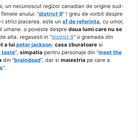
i, un necunoscut regizor canadian de origine sud-
 filmele anului: “
district 9
” ! greu de vorbit despre
-i strici placerea. este un
sf de referinta
, cu umor,
atii umane. o poveste despre
doua lumi care nu se
e alta. regasesti in “
district 9
” o gramada din
t a lui
peter jackson
:
casa zburatoare
si
 taste
“,
simpatia
pentru personaje din “
meet the
a
din “
braindead
“, dar si
maiestria
pe care a
gs
“.