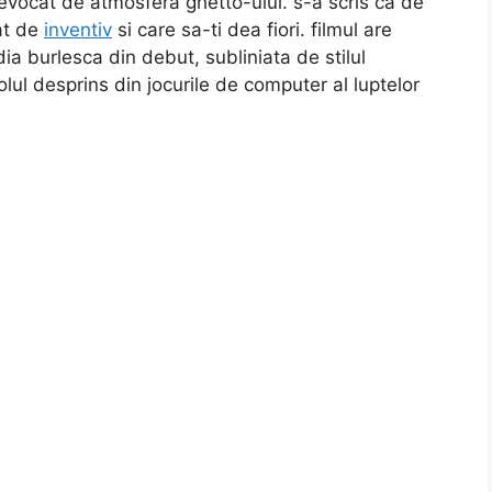
 evocat de atmosfera ghetto-ului. s-a scris ca de
at de
inventiv
si care sa-ti dea fiori. filmul are
dia burlesca din debut, subliniata de stilul
ul desprins din jocurile de computer al luptelor