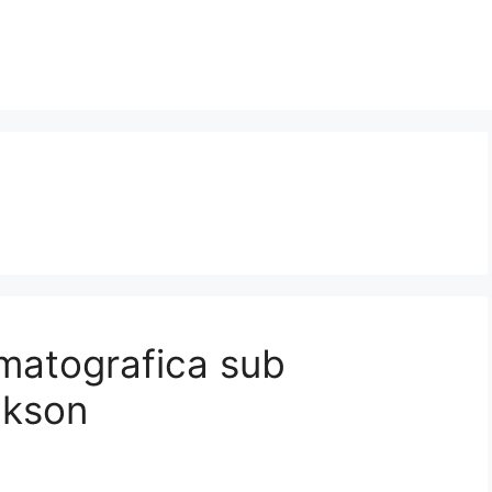
nematografica sub
ckson