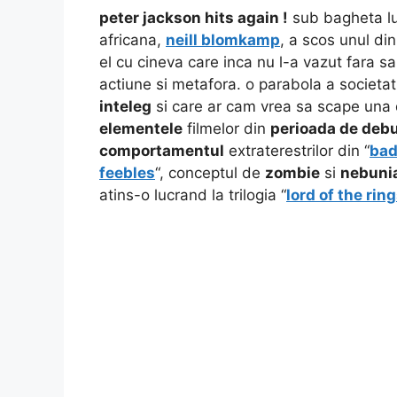
peter jackson hits again !
sub bagheta lu
africana,
neill blomkamp
, a scos unul din
el cu cineva care inca nu l-a vazut fara sa
actiune si metafora. o parabola a societ
inteleg
si care ar cam vrea sa scape una d
elementele
filmelor din
perioada de debu
comportamentul
extraterestrilor din “
bad
feebles
“, conceptul de
zombie
si
nebuni
atins-o lucrand la trilogia “
lord of the rin