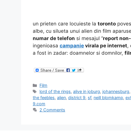
un prieten care locuieste la
toronto
povest
albe, cu silueta unui alien din film aparuse
numar de telefon
si mesajul “
report no
ingenioasa
campanie
virala pe internet
,
a fost in zadar: doamnelor si domnilor,
fi
Categories
Film
Tags
lord of the rings
,
alive in joburg
,
johannesburg
the feebles
,
alien
,
district 9
,
sf
,
neill blomkamp
,
ext
9.com
2 Comments