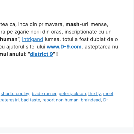
ea ca, inca din primavara,
mash
-uri imense,
ra pe zgarie norii din oras, inscriptionate cu un
n-human
“,
intrigand
lumea. totul a fost dublat de o
 cu ajutorul site-ului
www.D-9.com
. asteptarea nu
lmul anului: “
district 9
” !
,
sharlto copley
,
blade runner
,
peter jackson
,
the fly
,
meet
raterestri
,
bad taste
,
report non human
,
braindead
,
D-