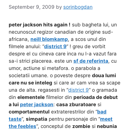
September 9, 2009
by
sorinbogdan
peter jackson hits again !
sub bagheta lui, un
necunoscut regizor canadian de origine sud-
africana,
neill blomkamp
, a scos unul din
filmele anului: “
district 9
” ! greu de vorbit
despre el cu cineva care inca nu l-a vazut fara
sa-i strici placerea. este un
sf de referinta
, cu
umor, actiune si metafora. o parabola a
societatii umane. o poveste despre
doua lumi
care nu se inteleg
si care ar cam vrea sa scape
una de alta. regasesti in “
district 9
” o gramada
din
elementele
filmelor din
perioada de debut
a lui
peter jackson
:
casa zburatoare
si
comportamentul
extraterestrilor din “
bad
taste
“,
simpatia
pentru personaje din “
meet
the feebles
“, conceptul de
zombie
si
nebunia