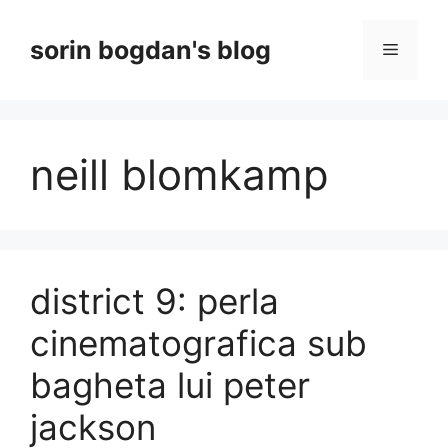
Skip
to
sorin bogdan's blog
Menu
content
neill blomkamp
district 9: perla
cinematografica sub
bagheta lui peter
jackson