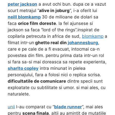
peter jackson
a avut ochi bun. dupa ce a vazut
scurt metrajul “
alive in joburg
“, i-a oferit lui
neill blomkamp
30 de milioane de dolari sa
faca
orice film doreste
. la fel ajunsese si
jackson sa faca “lord of the rings”.
inspirat de
copilaria petrecuta in africa de sud,
blomkamp
a
filmat intr-un
ghetto real din
johannesburg
,
care e pe cale de a fi evacuat, intocmai ca-n
povestea din film. pentru prima data intr-un rol
si fara sa-si mai doreasca sa repete experienta,
sharlto copley
intra minunat in pielea
personajului, fara a folosi nici o replica scrisa.
dificultatile de comunicare
dintre specii sunt
exploatate cu subtilitate si umor. si mai ales, cu
naturalete.
unii
l-au comparat cu “
blade runner
“, mai ales
pentru
scena finala
. altii au amintit de mutatiile