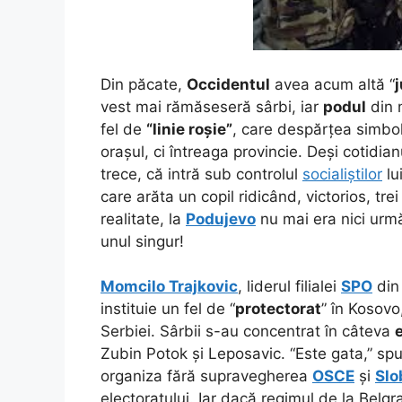
Din păcate,
Occidentul
avea acum altă “
vest mai rămăseseră sârbi, iar
podul
din m
fel de
“linie roșie”
, care despărțea simbol
orașul, ci întreaga provincie. Deși cotidian
trece, că intră sub controlul
socialiștilor
lu
care arăta un copil ridicând, victorios, tre
realitate, la
Podujevo
nu mai era nici urmă
unul singur!
Momcilo Trajkovic
, liderul filialei
SPO
di
instituie un fel de “
protectorat
” în Kosovo
Serbiei. Sârbii s-au concentrat în câteva
Zubin Potok și Leposavic. “Este gata,” spu
organiza fără supravegherea
OSCE
și
Slo
electoratului. Iar dacă regimul de la Belgr