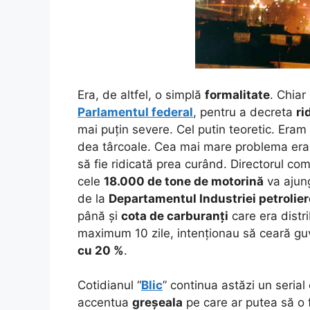
Era, de altfel, o simplă
formalitate
. Chiar
Parlamentul federal
, pentru a decreta
ri
mai puțin severe. Cel putin teoretic. Eram
dea târcoale.
Cea mai mare problema er
să fie ridicată prea curând. Directorul com
cele
18.000 de tone de motorină
va ajung
de la
Departamentul Industriei petrolier
până și
cota de carburanți
care era distr
maximum 10 zile, intenționau să ceară gu
cu 20 %
.
Cotidianul “
Blic
” continua astăzi un seria
accentua
greșeala
pe care ar putea să o