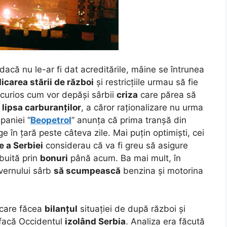
 dacă nu le-ar fi dat acreditările, mâine se întrunea
dicarea stării de război
și restricțiile urmau să fie
 curios cum vor depăși sârbii
criza
care părea să
a
lipsa carburanților
, a căror raționalizare nu urma
paniei “
Beopetrol
” anunța că prima tranșă din
e în țară peste câteva zile. Mai puțin optimiști, cei
e a Serbiei
considerau că va fi greu să asigure
ibuită prin
bonuri
până acum. Ba mai mult, în
vernului sârb
să scumpească
benzina și motorina
l care făcea
bilanțul
situației de după război și
 facă Occidentul
izolând Serbia
. Analiza era făcută