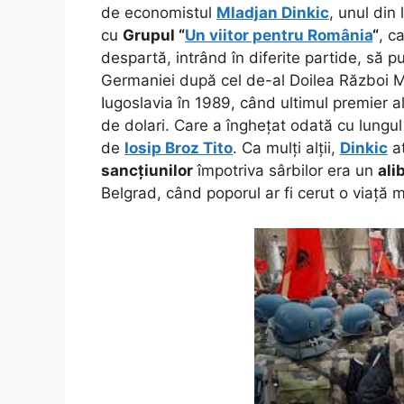
de economistul
Mladjan Dinkic
, unul din 
cu
Grupul “
Un viitor pentru România
“
, c
despartă, intrând în diferite partide, să
Germaniei după cel de-al Doilea Război Mon
Iugoslavia în 1989, când ultimul premier al
de dolari. Care a înghețat odată cu lungul
de
Iosip Broz Tito
. Ca mulți alții,
Dinkic
at
sancțiunilor
împotriva sârbilor era un
alib
Belgrad, când poporul ar fi cerut o viață 