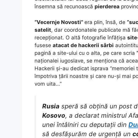
însemna să recunoască
pierderea
provinc
“Vecernje Novosti”
era plin, însă, de
“su
satelit
, dar coordonatele publicate mă fă
recepționat. O altă fotografie înfățișa
site
fusese
atacat de hackerii sârbi
autointitu
pagină a site-ului cu o alta, pe care scria
naționalei iugoslave, se menționa că acea
Hackerii și-au dedicat isprava “memoriei tu
împotriva țării noastre și care nu-și mai p
vom uita…”
Rusia
speră să obțină un post 
Kosovo
, a declarat ministrul Af
unei întâlniri cu deputații din
Du
să desfășurăm de urgență un
c