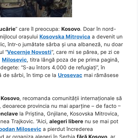
jucărie
” care îl preocupa:
Kosovo
. Doar în nord-
ijlocul orașului
Kosovska Mitrovica
a devenit un
ic, într-o jumătate sârba și una albaneză, nu doar
ul “
Vecernje Novosti
“, care mi se părea, pe zi ce
i
Milosevic
, titra lângă poza de pe prima pagină,
i degete: “S-au întors 4.000 de refugiați”, în
 de sârbi, în timp ce la
Urosevac
mai rămăsese
n
Kosovo
, recomanda comunității internaționale să
, deoarece provincia nu mai aparține – de facto –
enclave
la Priștina, Gnjilane, Kosovska Mitrovica,
nea Trajkovic. “Aici,
alegeri libere
nu se mai pot
bodan Milosevic
a pierdut încrederea
ad ar organiza alegeri în Serbia
fără Kosovo
, ar