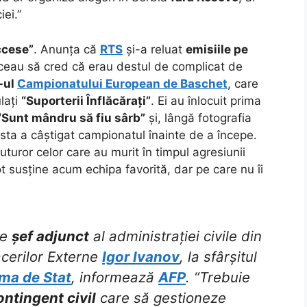
iei.”
ccese”
. Anunța că
RTS
și-a reluat
emisiile pe
ceau să cred că erau destul de complicat de
-ul
Campionatului European de Baschet
, care
lați
“Suporterii Înflăcărați”
. Ei au înlocuit prima
“Sunt mândru să fiu sârb”
și, lângă fotografia
sta a câștigat campionatul înainte de a începe.
turor celor care au murit în timpul agresiunii
ot susține acum echipa favorită, dar pe care nu îi
de
șef adjunct
al administrației civile din
acerilor Externe
Igor Ivanov
, la sfârșitul
ma de Stat
, informează
AFP
. “Trebuie
ontingent civil
care să gestioneze