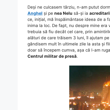
Deși ne culcasem târziu, n-am putut dorm
Anghel
și pe
nea Nelu
să-și ia
acreditari
ce, inițial, mă înspăimântase ideea de a 
inima la loc. De fapt, nu despre mine era
trebuia să fiu decât cel care, prin amintiri
alături de care trăisem 3 luni, îl ajutam p
gândisem mult în ultimele zile la asta și 
doar să începem cumva, așa că l-am rug
Centrul militar de presă
.