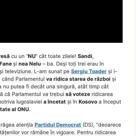
resă
cu un “
NU
” cât toate zilele!
Sandi
,
Fane
și
nea Nelu
– ba. Deși toți trei erau în
ași televiziune. L-am sunat pe
Sergiu Toader
și i-
 când Parlamentul
va ridica starea de război
și
a nu putea fi decât una singură, atât timp cât
ă că Parlamentul va trebui
să voteze
ridicarea
otriva Iugoslaviei
a încetat
și în
Kosovo
a început
itate al ONU
.
atrăgea atenția
Partidul Democrat
(DS), “deoarece
cetățenilor vor rămâne în vigoare. Pentru ridicarea