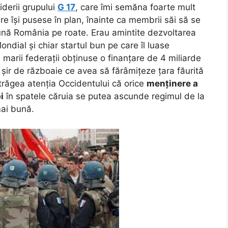
liderii grupului
G 17
, care îmi semăna foarte mult
are își pusese în plan, înainte ca membrii săi să se
 pună România pe roate. Erau amintite dezvoltarea
dial și chiar startul bun pe care îl luase
 marii federații obținuse o finanțare de 4 miliarde
 șir de războaie ce avea să fărâmițeze țara făurită
răgea atenția Occidentului că orice
menținere a
i
în spatele căruia se putea ascunde regimul de la
mai bună.