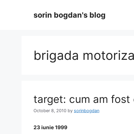
Skip
to
sorin bogdan's blog
content
brigada motoriza
target: cum am fost 
October 8, 2010
by
sorinbogdan
23 iunie 1999