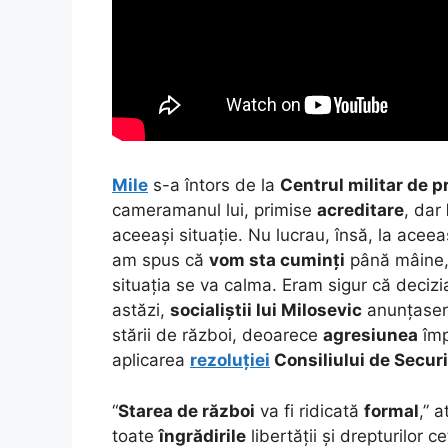
Mile
s-a întors de la
Centrul militar de p
cameramanul lui, primise
acreditare
, dar
aceeași situație. Nu lucrau, însă, la acee
am spus că
vom sta cuminți
până mâine,
situația se va calma. Eram sigur că decizi
astăzi,
socialiștii lui Milosevic
anunțaser
stării de război, deoarece
agresiunea
împ
aplicarea
rezoluției
Consiliului de Secur
“
Starea de război
va fi ridicată
formal
,” 
toate
îngrădirile
libertății și drepturilor 