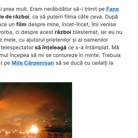
i prea mult. Eram nerăbdător să-i trimit pe
Fane
le de război
, ca să putem filma câte ceva. După
face un
film
despre mine, încet-încet, îmi venise
 vorba, ci despre acest
război
blestemat, iar eu nu
le mele, cu ajutorul prietenilor și al oamenilor
e telespectator
să înțeleagă
ce s-a întâmplat. Mă
filmul începea să mi se contureze în minte. Trebuia
at pe
Mile Cărpenișan
să se ducă cu ceilalți la