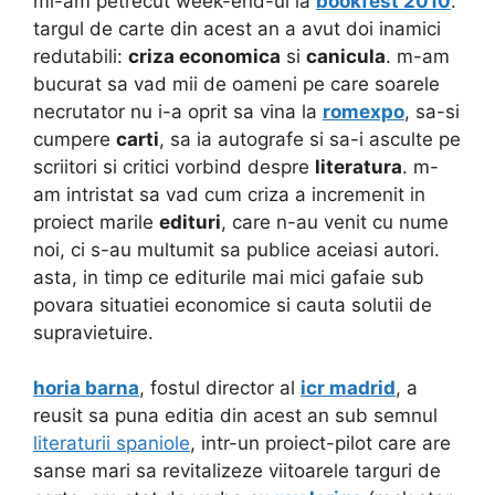
mi-am petrecut week-end-ul la
bookfest 2010
.
targul de carte din acest an a avut doi inamici
redutabili:
criza economica
si
canicula
. m-am
bucurat sa vad mii de oameni pe care soarele
necrutator nu i-a oprit sa vina la
romexpo
, sa-si
cumpere
carti
, sa ia autografe si sa-i asculte pe
scriitori si critici vorbind despre
literatura
. m-
am intristat sa vad cum criza a incremenit in
proiect marile
edituri
, care n-au venit cu nume
noi, ci s-au multumit sa publice aceiasi autori.
asta, in timp ce editurile mai mici gafaie sub
povara situatiei economice si cauta solutii de
supravietuire.
horia barna
, fostul director al
icr madrid
, a
reusit sa puna editia din acest an sub semnul
literaturii spaniole
, intr-un proiect-pilot care are
sanse mari sa revitalizeze viitoarele targuri de