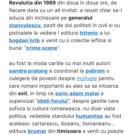
Revolutia din 1989
din doua in doua ore, de
fiecare data cu un alt invitat. a reusit chiar sa-l
aduca din inchisoare
pe
generalul
stanculescu
, pazit de doi politisti in civil si cu
pistoalele la vedere ! editura
tritonic
a lui
bogdan hrib
a venit cu o colectie ieftina si
buna: “
crime scene
“.
au fost la moda cartile cu mai multi autori:
sandra pralong
a coordonat la
polirom
o
culegere de povesti despre
motivele
pentru
care romani importanti au ales sa se intoarca
din
exil
, in timp ce
sorin adam matei
a
supervizat “
idolii forului
“, despre gastile care
sufoca si cultura romaneasca. nu doar viata
politica. vedetele standului
humanitas
au fost
aceleasi: cartarescu, liiceanu, tismaneanu…
editura
brumar
din
timisoara
a venit cu poezie