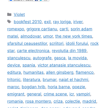
Categories
Violet
Tags
bookfest 2010
,
exil
,
ray loriga
,
iriver
,
romexpo
,
grigore cartianu
,
carti
,
sorin adam
matei
,
almodovar
,
umor
,
the new york times
,
sfarsitul ceausestilor
,
scriitori
,
idolii forului
,
rock
star
,
carte electronica
,
revolutia din 1989
,
stanculescu
,
autografe
,
gasca
,
la movida
,
device
,
spania
,
victor atanasie stanculescu
,
editura
,
humanitas
,
allen ginsberg
,
flamenco
,
tritonic
,
literatura
,
brumar
,
najat el hachmi
,
maroc
,
bogdan hrib
,
horia barna
,
poezie
,
emigrant
,
general
,
crime scene
,
icr
,
vampiri
,
romania
,
rosa montero
,
criza
,
colectie
,
madrid
,