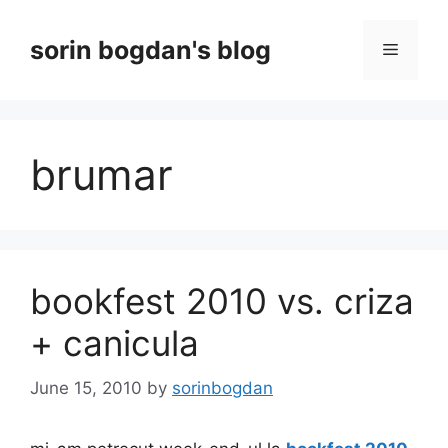
Skip
to
sorin bogdan's blog
Menu
content
brumar
bookfest 2010 vs. criza
+ canicula
June 15, 2010
by
sorinbogdan