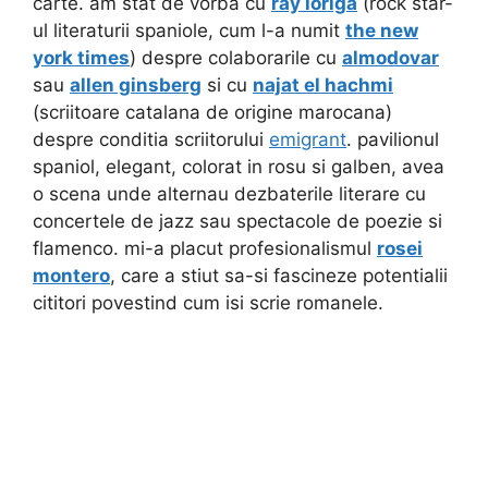
carte. am stat de vorba cu
ray loriga
(rock star-
ul literaturii spaniole, cum l-a numit
the new
york times
) despre colaborarile cu
almodovar
sau
allen ginsberg
si cu
najat el hachmi
(scriitoare catalana de origine marocana)
despre conditia scriitorului
emigrant
. pavilionul
spaniol, elegant, colorat in rosu si galben, avea
o scena unde alternau dezbaterile literare cu
concertele de jazz sau spectacole de poezie si
flamenco. mi-a placut profesionalismul
rosei
montero
, care a stiut sa-si fascineze potentialii
cititori povestind cum isi scrie romanele.