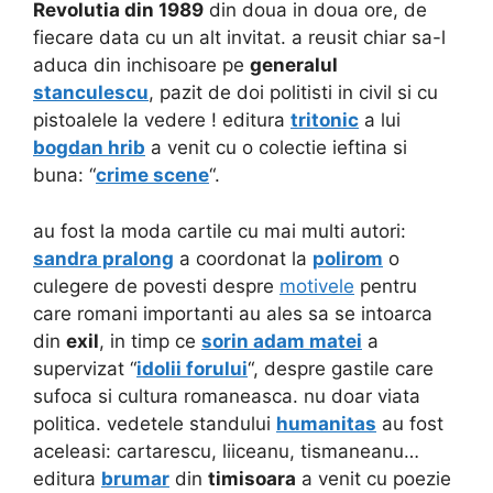
Revolutia din 1989
din doua in doua ore, de
fiecare data cu un alt invitat. a reusit chiar sa-l
aduca din inchisoare
pe
generalul
stanculescu
, pazit de doi politisti in civil si cu
pistoalele la vedere ! editura
tritonic
a lui
bogdan hrib
a venit cu o colectie ieftina si
buna: “
crime scene
“.
au fost la moda cartile cu mai multi autori:
sandra pralong
a coordonat la
polirom
o
culegere de povesti despre
motivele
pentru
care romani importanti au ales sa se intoarca
din
exil
, in timp ce
sorin adam matei
a
supervizat “
idolii forului
“, despre gastile care
sufoca si cultura romaneasca. nu doar viata
politica. vedetele standului
humanitas
au fost
aceleasi: cartarescu, liiceanu, tismaneanu…
editura
brumar
din
timisoara
a venit cu poezie