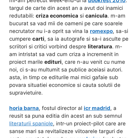
mi-am petrecut week-end-ul la
bookfest 2010
.
targul de carte din acest an a avut doi inamici
redutabili:
criza economica
si
canicula
. m-am
bucurat sa vad mii de oameni pe care soarele
necrutator nu i-a oprit sa vina la
romexpo
, sa-si
cumpere
carti
, sa ia autografe si sa-i asculte pe
scriitori si critici vorbind despre
literatura
. m-
am intristat sa vad cum criza a incremenit in
proiect marile
edituri
, care n-au venit cu nume
noi, ci s-au multumit sa publice aceiasi autori.
asta, in timp ce editurile mai mici gafaie sub
povara situatiei economice si cauta solutii de
supravietuire.
horia barna
, fostul director al
icr madrid
, a
reusit sa puna editia din acest an sub semnul
literaturii spaniole
, intr-un proiect-pilot care are
sanse mari sa revitalizeze viitoarele targuri de