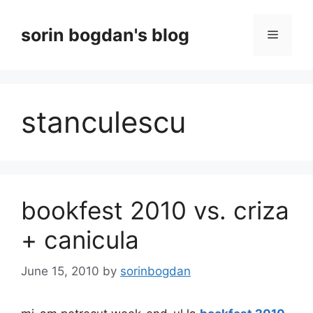
Skip
to
sorin bogdan's blog
Menu
content
stanculescu
bookfest 2010 vs. criza
+ canicula
June 15, 2010
by
sorinbogdan