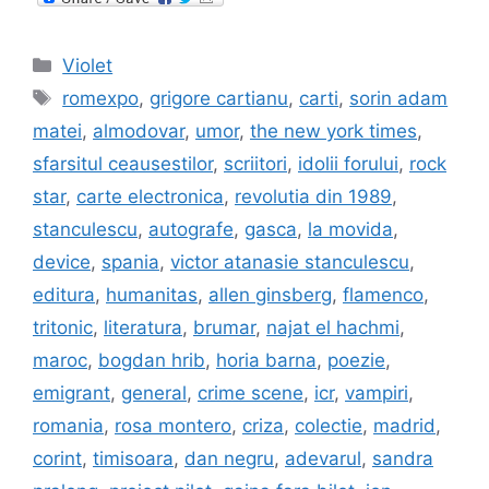
Categories
Violet
Tags
romexpo
,
grigore cartianu
,
carti
,
sorin adam
matei
,
almodovar
,
umor
,
the new york times
,
sfarsitul ceausestilor
,
scriitori
,
idolii forului
,
rock
star
,
carte electronica
,
revolutia din 1989
,
stanculescu
,
autografe
,
gasca
,
la movida
,
device
,
spania
,
victor atanasie stanculescu
,
editura
,
humanitas
,
allen ginsberg
,
flamenco
,
tritonic
,
literatura
,
brumar
,
najat el hachmi
,
maroc
,
bogdan hrib
,
horia barna
,
poezie
,
emigrant
,
general
,
crime scene
,
icr
,
vampiri
,
romania
,
rosa montero
,
criza
,
colectie
,
madrid
,
corint
,
timisoara
,
dan negru
,
adevarul
,
sandra