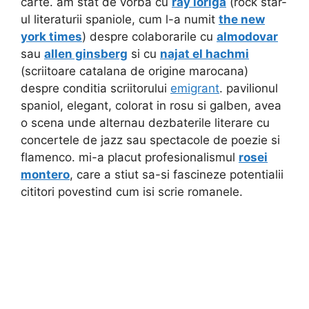
carte. am stat de vorba cu
ray loriga
(rock star-
ul literaturii spaniole, cum l-a numit
the new
york times
) despre colaborarile cu
almodovar
sau
allen ginsberg
si cu
najat el hachmi
(scriitoare catalana de origine marocana)
despre conditia scriitorului
emigrant
. pavilionul
spaniol, elegant, colorat in rosu si galben, avea
o scena unde alternau dezbaterile literare cu
concertele de jazz sau spectacole de poezie si
flamenco. mi-a placut profesionalismul
rosei
montero
, care a stiut sa-si fascineze potentialii
cititori povestind cum isi scrie romanele.