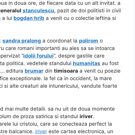
ua in doua ore, de fiecare data cu un alt invitat. a
generalul
stanculescu
, pazit de doi politisti in civil
c
a lui
bogdan hrib
a venit cu o colectie ieftina si
i:
sandra pralong
a coordonat la
polirom
o
u care romani importanti au ales sa se intoarca
pervizat “
idolii forului
“, despre gastile care
ta politica. vedetele standului
humanitas
au fost
nu… editura
brumar
din
timisoara
a venit cu poezie
afice exceptionale. la fel ca in occident, la mare
i si alte creaturi ale intunericului, vandute foarte
nd mai multe detalii. sa nu uit de doua momente
olum de proza satirica si standul
iriver
.
ele lui cristoiu, care se conecteaza perfect la
stre balcanice.
iriver
este cartea electronica, un