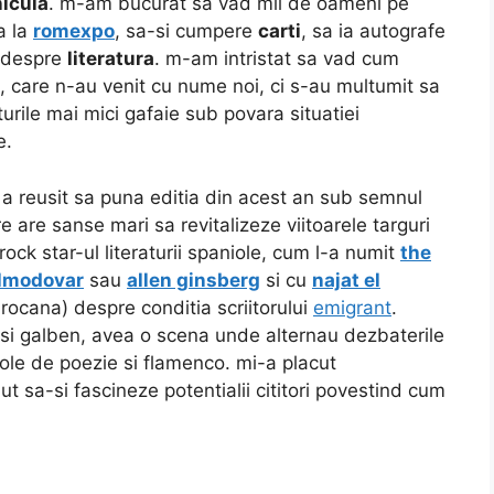
icula
. m-am bucurat sa vad mii de oameni pe
a la
romexpo
, sa-si cumpere
carti
, sa ia autografe
nd despre
literatura
. m-am intristat sa vad cum
, care n-au venit cu nume noi, ci s-au multumit sa
turile mai mici gafaie sub povara situatiei
e.
 a reusit sa puna editia din acest an sub semnul
are are sanse mari sa revitalizeze viitoarele targuri
rock star-ul literaturii spaniole, cum l-a numit
the
lmodovar
sau
allen ginsberg
si cu
najat el
rocana) despre conditia scriitorului
emigrant
.
su si galben, avea o scena unde alternau dezbaterile
cole de poezie si flamenco. mi-a placut
iut sa-si fascineze potentialii cititori povestind cum