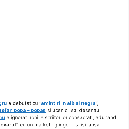
gru
a debutat cu “
amintiri in alb si negru
“,
tefan popa – popas
si ucenicii sai desenau
anu
a ignorat ironiile scriitorilor consacrati, adunand
evarul
“, cu un marketing ingenios: isi lansa