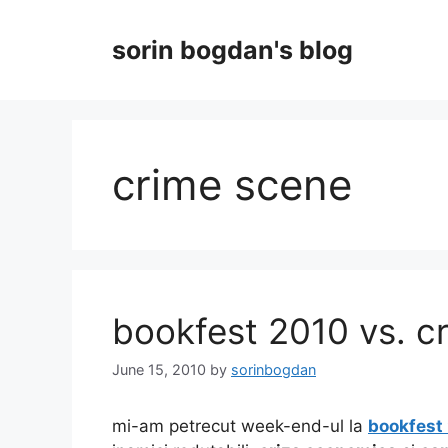
Skip
to
sorin bogdan's blog
content
crime scene
bookfest 2010 vs. cr
June 15, 2010
by
sorinbogdan
mi-am petrecut week-end-ul la
bookfest