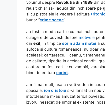
volumul despre
Revolutia din 1989
din do
reusit chiar sa-l aduca din inchisoare
pe
si cu pistoalele la vedere ! editura
tritoni
buna: “
crime scene
“.
au fost la moda cartile cu mai multi autor
culegere de povesti despre
motivele
pentr
din
exil
, in timp ce
sorin adam matei
a su
sufoca si cultura romaneasca. nu doar via
aceleasi: cartarescu, liiceanu, tismanea
de calitate, tiparita in aceleasi conditii gr
cautare au fost cartile cu vampiri, varcolac
bine de editura
corint
.
am filmat mult, asa ca veti vedea in cura
speciale:
ion cristoiu
si-a lansat un nou v
intotdeauna m-au amuzat teribil povestioar
izvorul nesecat de umor al existentei noa