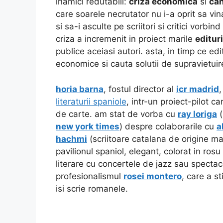
inamici redutabili:
criza economica
si
can
care soarele necrutator nu i-a oprit sa vin
si sa-i asculte pe scriitori si critici vorbi
criza a incremenit in proiect marile
edituri
publice aceiasi autori. asta, in timp ce edi
economice si cauta solutii de supravietuir
horia barna
, fostul director al
icr madrid
,
literaturii spaniole
, intr-un proiect-pilot c
de carte. am stat de vorba cu
ray loriga
(
new york times
) despre colaborarile cu
a
hachmi
(scriitoare catalana de origine ma
pavilionul spaniol, elegant, colorat in ro
literare cu concertele de jazz sau specta
profesionalismul
rosei montero
, care a st
isi scrie romanele.