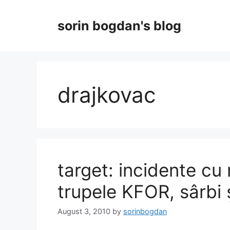
Skip
to
sorin bogdan's blog
content
drajkovac
target: incidente cu m
trupele KFOR, sârbi 
August 3, 2010
by
sorinbogdan