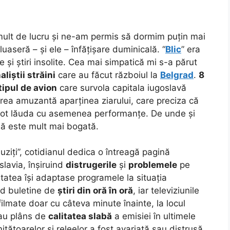
mult de lucru și ne-am permis să dormim puțin mai
 luaseră – și ele – înfățișare duminicală. “
Blic
” era
me și știri insolite. Cea mai simpatică mi s-a părut
aliștii străini
care au făcut războiul la
Belgrad
.
8
tipul de avion
care survola capitala iugoslavă
ea amuzantă aparținea ziarului, care preciza că
ot lăuda cu asemenea performanțe. De unde și
să este mult mai bogată.
auziți”, cotidianul dedica o întreagă pagină
slavia, înșiruind
distrugerile
și
problemele
pe
itatea își adaptase programele la situația
nd buletine de
știri din oră în oră
, iar televiziunile
lmate doar cu câteva minute înainte, la locul
-au plâns de
calitatea slabă
a emisiei în ultimele
ătoarelor și releelor a fost avariată sau distrusă.