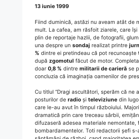
13 iunie 1999
Fiind duminică, astăzi nu aveam atât de 
mult. La cafea, am răsfoit ziarele, care își
plin de reportaje hazlii, de fotografii, glu
una despre un
sondaj
realizat printre
jurn
%
dintre ei pretindeau că pot recunoaște
după
zgomotul
făcut de motor. Completar
doar
0,8 %
dintre
militarii de carieră
se p
concluzia că imaginația oamenilor de pre
Cu titlul “Dragi ascultători, sperăm că ne 
posturilor de
radio
și
televiziune
din Iugo
care le-au avut în timpul războiului. Major
dramatică prin care treceau sârbii, emițâ
difuzaseră adesea materiale nemontate, fi
bombardamentelor. Toti redactorii șefi s
săptămâni de război, cand majoritatea emiț