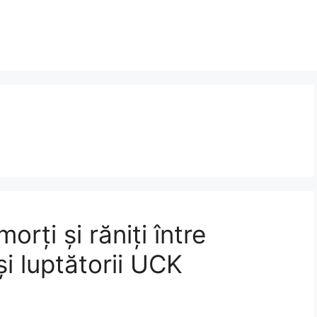
orți și răniți între
și luptătorii UCK