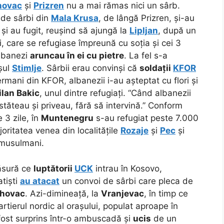
hovac
și
Prizren
nu a mai rămas nici un sârb.
 de sârbi din
Mala Krusa
, de lângă Prizren, și-au
 și au fugit, reușind să ajungă la
Lipljan
, după un
i, care se refugiase împreună cu soția și cei 3
albanezi
aruncau în ei cu pietre
. La fel s-a
șul
Stimlje
. Sârbii erau convinși că
soldații
KFOR
ermani din KFOR, albanezii i-au așteptat cu flori și
lan Bakic
, unul dintre refugiați. “Când albanezii
stăteau și priveau, fără să intervină.” Conform
 3 zile, în
Muntenegru
s-au refugiat peste 7.000
joritatea venea din localitățile
Rozaje
și
Pec
și
 musulmani.
ăsură ce
luptătorii
UCK
intrau în Kosovo,
atiști
au atacat
un convoi de sârbi care pleca de
hovac
. Azi-dimineață, la
Vranjevac
, în timp ce
cartierul nordic al orașului, populat aproape în
ost surprins într-o ambuscadă și
ucis
de un