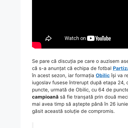
Se pare că discuția pe care o auzisem ase
că s-a anunțat că echipa de fotbal
Partiz
în acest sezon, iar formația
Obilic
își va r
iugoslav fusese întrerupt după etapa 24,
puncte, urmată de Obilic, cu 64 de puncte.
campioană
să fie tranșată prin două meci
mai avea timp să aștepte până în 26 iunie
găsit această soluție de compromis.