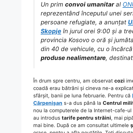
Un prim
convoi umanitar
al
ON
reprezentând începutul unei seri
persoane refugiate, a anunțat
U
Skopje
în jurul orei 9:00 și a tr
provincia Kosovo o oră și jumăt
din 40 de vehicule, cu o încărc
produse nealimentare
, destinat
În drum spre centru, am observat
cozi
ime
coadă erau bătrâni și cineva ne-a explica
sfârșit, banii pe luna februarie. Pentru că
Cărpenișan
s-a dus până la
Centrul mili
nou la computerele de la Internet-cafe-ul
au introdus
tarife pentru străini
, mai pip
mai bine. După ce am consultat ultimele
ș
orașe, pentru a afla noutățile. Toți discu