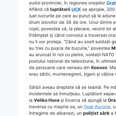
sudul provinciei, în regiunea orașelor
Ora
Aflând că
luptătorii
UCK
se apropie, 200
luat lucrurile pe care au putut să le adune
drum istovitor de 36 de ore. Unul dintre e
copii, povestea că, la plecare, vecinii lor 
întâmplat și când convoiul a traversat ora
nu îi vor proteja. “Când au sosit soldații g
au tras cu pușca de bucurie,” povestea
Mi
au aruncat în noi cu pietre, soldații NATO 
postului național de televiziune, în ultimele
de persoane care veneau din
Kosovo
. Ma
erau sârbi, muntenegreni, țigani și câțiva
Sârbii aveau dreptate să se teamă. Pe m
incidentele se înmulțeau. Luptătorii separ
la
Veliko Hoce
și încerca să ajungă la
Ora
traversa cu mașina sa, un
Opel Ascona
, 
întregime de albanezi, un
polițist sârb
a f