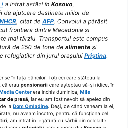
U
a intrat astăzi în
Kosovo
,
i de ajutoare destinate miilor de
NHCR
, citat de
AFP
. Convoiul a părăsit
ecut frontiera dintre Macedonia și
ate mai târziu. Transportul este compus
ătură de 250 de tone de
alimente
și
e refugiaților din jurul orașului
Priștina
.
nse în fața băncilor. Toți cei care stăteau la
t că erau
pensionarii
care așteptau să-și ridice, în
Media Center
era închis duminica,
Mile
tar de presă
, iar eu am fost nevoit să apelez din
 de la
Dom Omladine
. Deși, de când veneam la ei,
ărate, nu aveam încotro, pentru că funcționa cel
tiri
, am intrat în legătură cu sârbii din celelalte
tau despre
refugiații
care veneau din
Kosovo
și