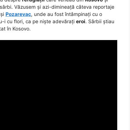
lor sârbi. Văzusem și azi-dimineață câteva reportaje
și
Pozarevac
, unde au fost întâmpinați cu o
i cu flori, ca pe niște adevărați
eroi
. Sârbii știau
tat în Kosovo.