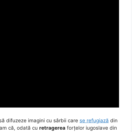
 să difuzeze imagini cu sârbii care
se refugiază
din
tiam că, odată cu
retragerea
forțelor iugoslave din