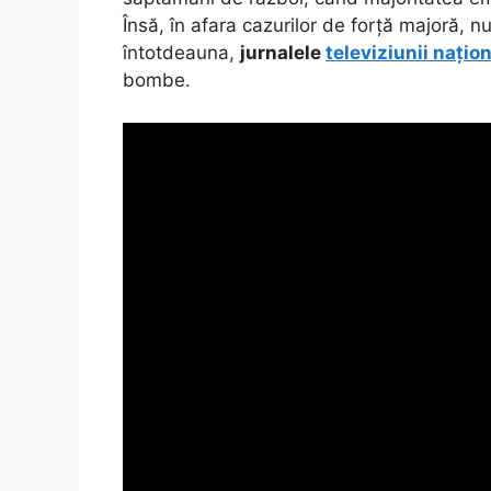
Însă, în afara cazurilor de forță majoră, nu
întotdeauna,
jurnalele
televiziunii națio
bombe.