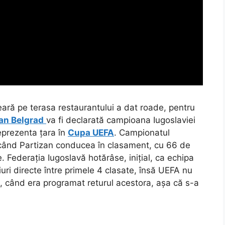
ară pe terasa restaurantului a dat roade, pentru
an Belgrad
va fi declarată campioana Iugoslaviei
eprezenta țara în
Cupa UEFA
.
Campionatul
 când Partizan conducea în clasament, cu 66 de
 Federația Iugoslavă hotărâse, inițial, ca echipa
uri directe între primele 4 clasate, însă UEFA nu
, când era programat returul acestora, așa că s-a