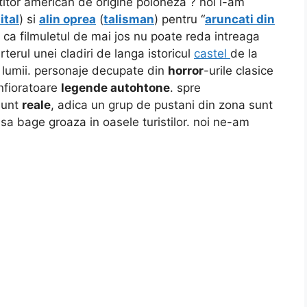
titor american de origine poloneza ? noi l-am
ital
) si
alin oprea
(
talisman
) pentru “
aruncati din
u ca filmuletul de mai jos nu poate reda intreaga
terul unei cladiri de langa istoricul
castel
de la
le lumii. personaje decupate din
horror
-urile clasice
nfioratoare
legende autohtone
. spre
sunt
reale
, adica un grup de pustani din zona sunt
 sa bage groaza in oasele turistilor. noi ne-am