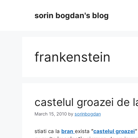
Skip
to
sorin bogdan's blog
content
frankenstein
castelul groazei de l
March 15, 2010
by
sorinbogdan
stiati ca la
bran
exista
“
castelul groazei
“