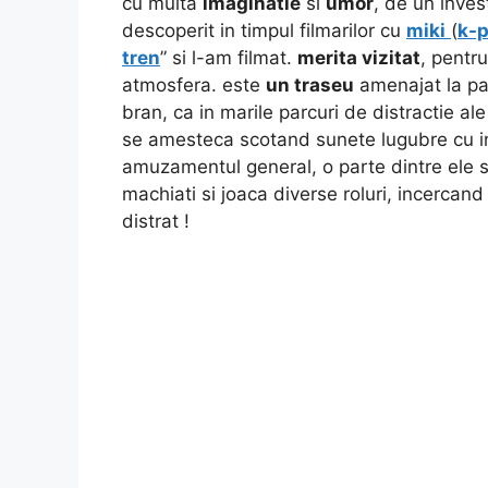
cu multa
imaginatie
si
umor
, de un inves
descoperit in timpul filmarilor cu
miki
(
k-p
tren
” si l-am filmat.
merita vizitat
, pentr
atmosfera. este
un traseu
amenajat la par
bran, ca in marile parcuri de distractie a
se amesteca scotand sunete lugubre cu i
amuzamentul general, o parte dintre ele 
machiati si joaca diverse roluri, incercand
distrat !