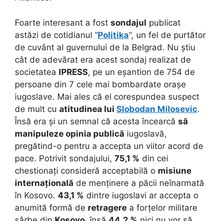
Foarte interesant a fost
sondajul
publicat
astăzi de cotidianul “
Politika
“, un fel de purtător
de cuvânt al guvernului de la Belgrad. Nu știu
cât de adevărat era acest sondaj realizat de
societatea
IPRESS
, pe un eșantion de 754 de
persoane din 7 cele mai bombardate orașe
iugoslave. Mai ales că el corespundea suspect
de mult cu
atitudinea lui
Slobodan Milosevic
.
Însă era și un semnal că acesta încearcă
să
manipuleze opinia publică
iugoslavă,
pregătind-o pentru a accepta un viitor acord de
pace. Potrivit sondajului,
75,1 %
din cei
chestionați consideră acceptabilă o
misiune
internațională
de menținere a păcii neînarmată
în Kosovo.
43,1 %
dintre iugoslavi ar accepta o
anumită formă de
retragere
a forțelor militare
sârbe din
Kosovo
, însă
44,2 %
nici nu vor să