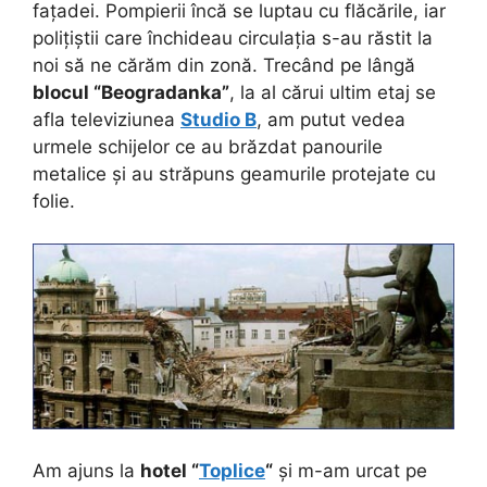
fațadei. Pompierii încă se luptau cu flăcările, iar
polițiștii care închideau circulația s-au răstit la
noi să ne cărăm din zonă. Trecând pe lângă
blocul “Beogradanka”
, la al cărui ultim etaj se
afla televiziunea
Studio B
, am putut vedea
urmele schijelor ce au brăzdat panourile
metalice și au străpuns geamurile protejate cu
folie.
Am ajuns la
hotel “
Toplice
“
și m-am urcat pe