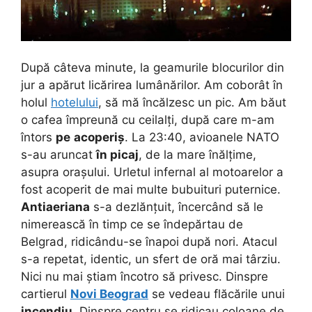
După câteva minute, la geamurile blocurilor din
jur a apărut licărirea lumânărilor. Am coborât în
holul
hotelului
, să mă încălzesc un pic. Am băut
o cafea împreună cu ceilalți, după care m-am
întors
pe
acoperiș
. La 23:40, avioanele NATO
s-au aruncat
în picaj
, de la mare înălțime,
asupra orașului. Urletul infernal al motoarelor a
fost acoperit de mai multe bubuituri puternice.
Antiaeriana
s-a dezlănțuit, încercând să le
nimerească în timp ce se îndepărtau de
Belgrad, ridicându-se înapoi după nori. Atacul
s-a repetat, identic, un sfert de oră mai târziu.
Nici nu mai știam încotro să privesc. Dinspre
cartierul
Novi Beograd
se vedeau flăcările unui
incendiu
. Dinspre centru se ridicau coloane de