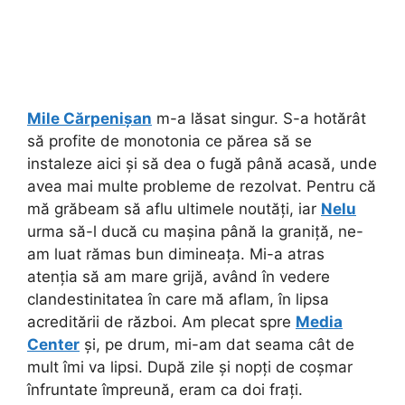
Mile Cărpenișan
m-a lăsat singur. S-a hotărât
să profite de monotonia ce părea să se
instaleze aici și să dea o fugă până acasă, unde
avea mai multe probleme de rezolvat.
Pentru că
mă grăbeam să aflu ultimele noutăți, iar
Nelu
urma să-l ducă cu mașina până la graniță, ne-
am luat rămas bun dimineața. Mi-a atras
atenția să am mare grijă, având în vedere
clandestinitatea în care mă aflam, în lipsa
acreditării de război. Am plecat spre
Media
Center
și, pe drum, mi-am dat seama cât de
mult îmi va lipsi. După zile și nopți de coșmar
înfruntate împreună, eram ca doi frați.