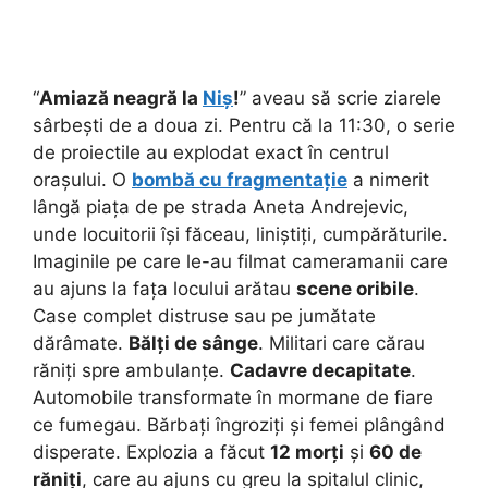
“
Amiază neagră la
Niș
!
” aveau să scrie ziarele
sârbești de a doua zi. Pentru că la 11:30, o serie
de proiectile au explodat exact în centrul
orașului. O
bombă cu fragmentație
a nimerit
lângă piața de pe strada Aneta Andrejevic,
unde locuitorii își făceau, liniștiți, cumpărăturile.
Imaginile pe care le-au filmat cameramanii care
au ajuns la fața locului arătau
scene oribile
.
Case complet distruse sau pe jumătate
dărâmate.
Bălți de sânge
. Militari care cărau
răniți spre ambulanțe.
Cadavre decapitate
.
Automobile transformate în mormane de fiare
ce fumegau. Bărbați îngroziți și femei plângând
disperate. Explozia a făcut
12 morți
și
60 de
răniți
, care au ajuns cu greu la spitalul clinic,