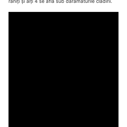
răniți și alți 4 se află sub dărâmăturile cladirii.