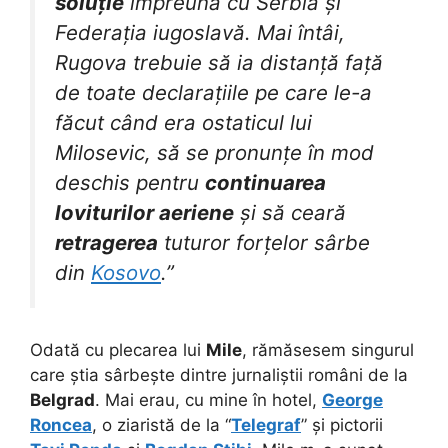
soluție
împreună cu Serbia și
Federația iugoslavă. Mai întâi,
Rugova trebuie să ia distanță față
de toate declarațiile pe care le-a
făcut când era ostaticul lui
Milosevic, să se pronunțe în mod
deschis pentru
continuarea
loviturilor aeriene
și să ceară
retragerea
tuturor forțelor sârbe
din
Kosovo
.”
Odată cu plecarea lui
Mile
, rămăsesem singurul
care știa sârbește dintre jurnaliștii români de la
Belgrad
. Mai erau, cu mine în hotel,
George
Roncea
, o ziaristă de la “
Telegraf
” și pictorii