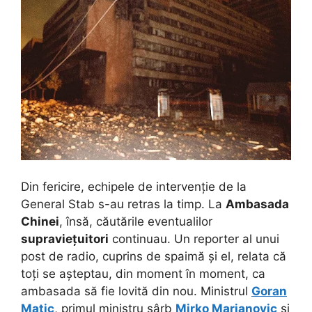
Din fericire, echipele de intervenție de la
General Stab s-au retras la timp. La
Ambasada
Chinei
, însă, căutările eventualilor
supraviețuitori
continuau. Un reporter al unui
post de radio, cuprins de spaimă și el, relata că
toți se așteptau, din moment în moment, ca
ambasada să fie lovită din nou. Ministrul
Goran
Matic
, primul ministru sârb
Mirko Marjanovic
și