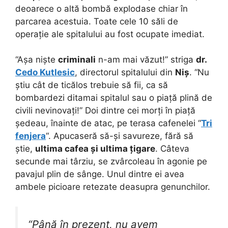
deoarece o altă bombă explodase chiar în
parcarea acestuia. Toate cele 10 săli de
operație ale spitalului au fost ocupate imediat.
“Așa niște
criminali
n-am mai văzut!” striga
dr.
Cedo Kutlesic
, directorul spitalului din
Niș
. “Nu
știu cât de ticălos trebuie să fii, ca să
bombardezi ditamai spitalul sau o piață plină de
civili nevinovați!” Doi dintre cei morți în piață
ședeau, înainte de atac, pe terasa cafenelei “
Tri
fenjera
“. Apucaseră să-și savureze, fără să
știe,
ultima cafea și ultima țigare
. Câteva
secunde mai târziu, se zvârcoleau în agonie pe
pavajul plin de sânge. Unul dintre ei avea
ambele picioare retezate deasupra genunchilor.
“Până în prezent, nu avem