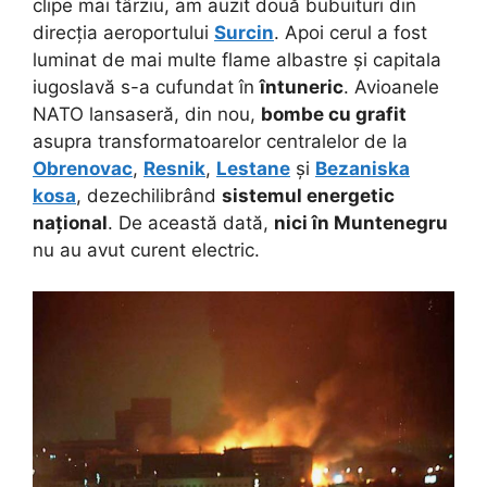
clipe mai târziu, am auzit două bubuituri din
direcția aeroportului
Surcin
. Apoi cerul a fost
luminat de mai multe flame albastre și capitala
iugoslavă s-a cufundat în
întuneric
. Avioanele
NATO lansaseră, din nou,
bombe cu grafit
asupra transformatoarelor centralelor de la
Obrenovac
,
Resnik
,
Lestane
și
Bezaniska
kosa
, dezechilibrând
sistemul energetic
național
. De această dată,
nici în Muntenegru
nu au avut curent electric.