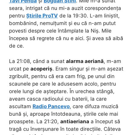
Tavi Penda
și
Bogdan Stihi
. Mile m-a sunat
seara, intrigat că nu mi-a auzit corespondența
pentru
Știrile ProTV
de la 19:30. L-am liniștit,
bombănind, nemulțumit și eu că n-am putut
povesti despre cele întâmplate la Niș. Mile
începea să regrete că nu e aici. Și avea să aibă
de ce.
La 21:08, când a sunat
alarma aeriană
, m-am
urcat pe
acoperiș
. Eram singur și m-am așezat
zgribulit, pentru că era cam frig, pe unul din
scaunele pe care le adusesem acolo, pentru
orele lungi de așteptare. În urechea stângă,
aveam casca radioului cu baterii, la care
ascultam
Radio Pancevo
, care difuza muzică
bună și, aproape întotdeauna, știrile cele mai
proaspete. La 21:20,
antiaeriana
a început să
tragă cu înverșunare în toate direcțiile. Câteva