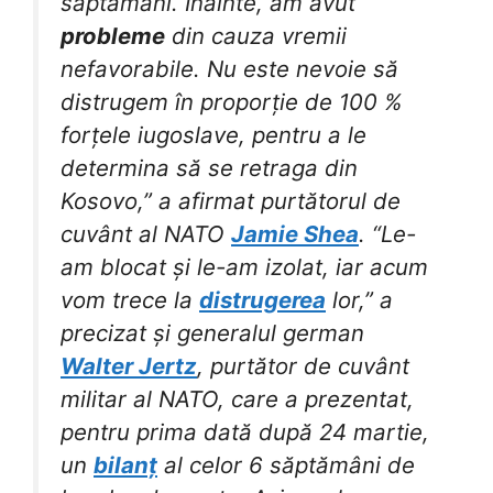
săptămâni. Înainte, am avut
probleme
din cauza vremii
nefavorabile. Nu este nevoie să
distrugem în proporție de 100 %
forțele iugoslave, pentru a le
determina să se retraga din
Kosovo,” a afirmat purtătorul de
cuvânt al NATO
Jamie Shea
. “Le-
am blocat și le-am izolat, iar acum
vom trece la
distrugerea
lor,” a
precizat și generalul german
Walter Jertz
, purtător de cuvânt
militar al NATO, care a prezentat,
pentru prima dată după 24 martie,
un
bilanț
al celor 6 săptămâni de