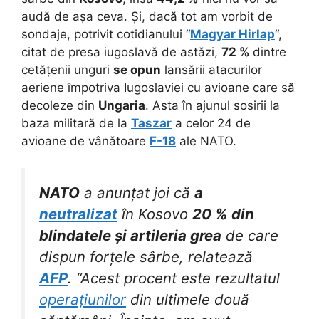
audă de așa ceva. Și, dacă tot am vorbit de
sondaje, potrivit cotidianului “
Magyar Hirlap
“,
citat de presa iugoslavă de astăzi,
72 %
dintre
cetățenii unguri
se opun
lansării atacurilor
aeriene împotriva Iugoslaviei cu avioane care să
decoleze din
Ungaria
. Asta în ajunul sosirii la
baza militară de la
Taszar
a celor 24 de
avioane de vânătoare
F-18
ale NATO.
NATO
a anunțat joi că
a
neutralizat
în Kosovo
20 % din
blindatele și artileria grea
de care
dispun forțele sârbe, relatează
AFP
. “Acest procent este rezultatul
operațiunilor
din ultimele două