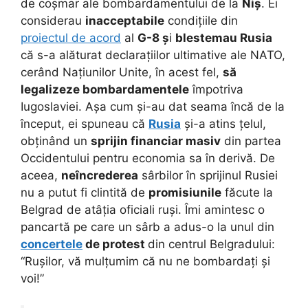
de coșmar ale bombardamentului de la
Niș
. Ei
considerau
inacceptabile
condițiile din
proiectul de acord
al
G-8 ș
i
blestemau Rusia
că s-a alăturat declarațiilor ultimative ale NATO,
cerând Națiunilor Unite, în acest fel,
să
legalizeze bombardamentele
împotriva
Iugoslaviei. Așa cum și-au dat seama încă de la
început, ei spuneau că
Rusia
și-a atins țelul,
obținând un
sprijin financiar masiv
din partea
Occidentului pentru economia sa în derivă. De
aceea,
neîncrederea
sârbilor în sprijinul Rusiei
nu a putut fi clintită de
promisiunile
făcute la
Belgrad de atâția oficiali ruși. Îmi amintesc o
pancartă pe care un sârb a adus-o la unul din
concertele
de protest
din centrul Belgradului:
“Rușilor, vă mulțumim că nu ne bombardați și
voi!”