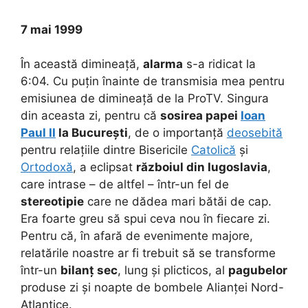
7 mai 1999
În această dimineață,
alarma
s-a ridicat la
6:04. Cu puțin înainte de transmisia mea pentru
emisiunea de dimineață de la ProTV. Singura
din aceasta zi, pentru că
sosirea papei
Ioan
Paul II
la București
, de o importanță
deosebită
pentru relațiile dintre Bisericile
Catolică
și
Ortodoxă
, a eclipsat
războiul din Iugoslavia
,
care intrase – de altfel – într-un fel de
stereotipie
care ne dădea mari bătăi de cap.
Era foarte greu să spui ceva nou în fiecare zi.
Pentru că, în afară de evenimente majore,
relatările noastre ar fi trebuit să se transforme
într-un
bilanț sec
, lung și plicticos, al
pagubelor
produse zi și noapte de bombele Alianței Nord-
Atlantice.