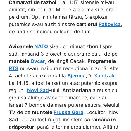
Camarazi de război
. La 11:17, sirenele mi-au
amintit, din nou, de Mile: era alarma și ei erau
pe drum. Opt minute mai târziu, 3 explozii
puternice s-au auzit dinspre
cartierul
Rakovica
,
de unde se ridicau coloane de fum.
Avioanele
NATO
și-au continuat zborul spre
sud, lansând 3 proiectile asupra releului de pe
muntele
Ovcar
, de lângă Cacak.
Programele
RTS
nu s-au mai putut recepționa în zonă. Alte
4 rachete au explodat la
Sjenica
, în
Sandzak
.
La 14:15, a fost lansat un atac puternic asupra
regiunii
Novi Sad
-ului.
Antiaeriana
a reușit cu
greu să alunge avioanele inamice, care au
lansat 7 bombe de mare putere asupra releului
TV de pe
muntele
Fruska Gora
. Locuitorii Novi
Sad-ului au fost rugați insistent
să rămână în
adăposturi
până la terminarea alarmei. Aflând