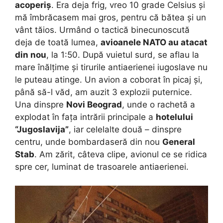
acoperiș
. Era deja frig, vreo 10 grade Celsius și
mă îmbrăcasem mai gros, pentru că bătea și un
vânt tăios. Urmând o tactică binecunoscută
deja de toată lumea,
avioanele NATO au atacat
din nou
, la 1:50. După vuietul surd, se aflau la
mare înălțime și tirurile antiaerienei iugoslave nu
le puteau atinge. Un avion a coborat în picaj și,
până să-l văd, am auzit 3 explozii puternice.
Una dinspre
Novi Beograd
, unde o rachetă a
explodat în fața intrării principale a
hotelului
“Jugoslavija”
, iar celelalte două – dinspre
centru, unde bombardaseră din nou
General
Stab
. Am zărit, câteva clipe, avionul ce se ridica
spre cer, luminat de trasoarele antiaerienei.