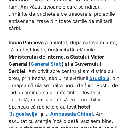
fum. Am văzut avioanele care se ridicau,
urmărite de buchetele de trasoare și proiectile
antiaeriene, trase din toate părțile de militarii
sârbi.
Radio Pancevo
a anunțat, după câteva minute,
că au fost lovite,
încă o dată
, clădirile
Ministerului de Interne, a Statului Major
General (
General Stab
) și a Guvernului
Serbiei
. Am privit spre centru și am distins cu
greu, prin beznă, sediul televiziunii
Studio B
, din
dreapta căruia se înălța norul de fum. Postul de
radio continua să anunțe țintele lovite și,
deodată, nu mi-a venit să cred urechilor.
Spuneau că rachetele au lovit
hotel
“
Jugoslavija
” ș
i…
Ambasada Chinei
. Am
ascultat cu atenție încă o dată: auzisem bine.