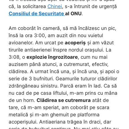
că, la solicitarea
Chinei
, s-a întrunit de urgență
Consiliul de Securitate
al ONU
.
Am coborât în cameră, să mă încălzesc un pic,
însă la ora 3:00, am auzit din nou vuietul
avioanelor. Am urcat pe
acoperiș
și am văzut
tirurile antiaerienei înspre nordul orașului. La
3:08, o
explozie îngrozitoare
, cum nu mai
auzisem până atunci, a cutremurat, efectiv,
clădirea. A urmat încă una, și încă una, și apoi o
serie de 3 bufnituri. Geamurile tuturor clădirilor
zdrăngăneau sinistru. Parcă eram în Iad. Ca să
nu cad de pe casa liftului, m-am prins cu mâna
de un horn.
Clădirea se cutremura
atât de
tare, că m-am speriat, am coborât pe scara
metalică și m-am ghemuit pe platforma
acoperișului. Antiaeriana trăgea în draci, dar
seria de bubuituri continua. Nu mai știu câte au