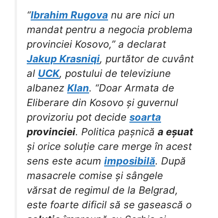
“
Ibrahim Rugova
nu are nici un
mandat pentru a negocia problema
provinciei Kosovo,” a declarat
Jakup Krasniqi
, purtător de cuvânt
al
UCK
, postului de televiziune
albanez
Klan
. “Doar Armata de
Eliberare din Kosovo și guvernul
provizoriu pot decide
soarta
provinciei
. Politica pașnică
a eșuat
și orice soluție care merge în acest
sens este acum
imposibilă
. După
masacrele comise și sângele
vărsat de regimul de la Belgrad,
este foarte dificil să se gasească o