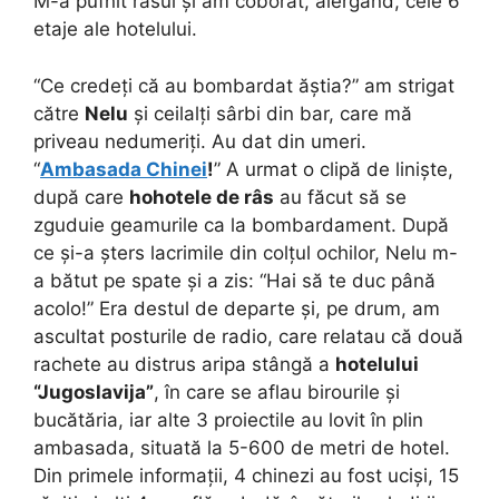
M-a pufnit râsul și am coborât, alergând, cele 6
etaje ale hotelului.
“Ce credeți că au bombardat ăștia?” am strigat
către
Nelu
și ceilalți sârbi din bar, care mă
priveau nedumeriți. Au dat din umeri.
“
Ambasada Chinei
!
” A urmat o clipă de liniște,
după care
hohotele de râs
au făcut să se
zguduie geamurile ca la bombardament. După
ce și-a șters lacrimile din colțul ochilor, Nelu m-
a bătut pe spate și a zis: “Hai să te duc până
acolo!” Era destul de departe și, pe drum, am
ascultat posturile de radio, care relatau că două
rachete au distrus aripa stângă a
hotelului
“Jugoslavija”
, în care se aflau birourile și
bucătăria, iar alte 3 proiectile au lovit în plin
ambasada, situată la 5-600 de metri de hotel.
Din primele informații, 4 chinezi au fost uciși, 15