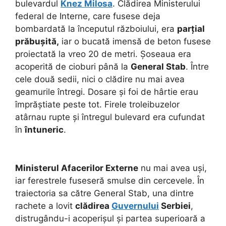
bulevardul
Knez Milosa
. Clădirea Ministerului
federal de Interne, care fusese deja
bombardată la începutul războiului, era
parțial
prăbușită,
iar o bucată imensă de beton fusese
proiectată la vreo 20 de metri. Șoseaua era
acoperită de cioburi până la
General Stab
. Între
cele două sedii, nici o clădire nu mai avea
geamurile întregi. Dosare și foi de hârtie erau
împrăștiate peste tot. Firele troleibuzelor
atârnau rupte și întregul bulevard era cufundat
în
întuneric
.
Ministerul Afacerilor Externe
nu mai avea uși,
iar ferestrele fuseseră smulse din cercevele. În
traiectoria sa către General Stab, una dintre
rachete a lovit
clădirea
Guvernului
Serbiei
,
distrugându-i acoperișul și partea superioară a