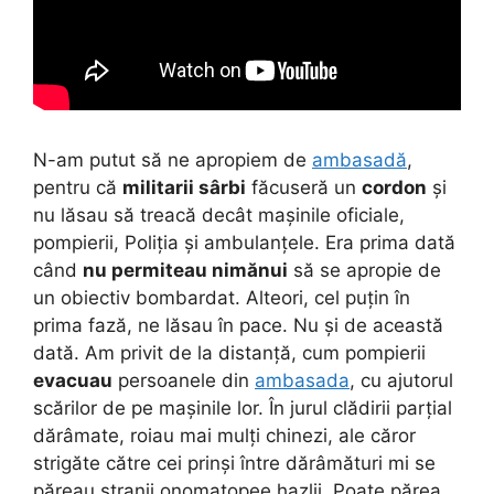
N-am putut să ne apropiem de
ambasadă
,
pentru că
militarii sârbi
făcuseră un
cordon
și
nu lăsau să treacă decât mașinile oficiale,
pompierii, Poliția și ambulanțele. Era prima dată
când
nu permiteau nimănui
să se apropie de
un obiectiv bombardat. Alteori, cel puțin în
prima fază, ne lăsau în pace. Nu și de această
dată. Am privit de la distanță, cum pompierii
evacuau
persoanele din
ambasada
, cu ajutorul
scărilor de pe mașinile lor. În jurul clădirii parțial
dărâmate, roiau mai mulți chinezi, ale căror
strigăte către cei prinși între dărâmături mi se
păreau stranii onomatopee hazlii. Poate părea