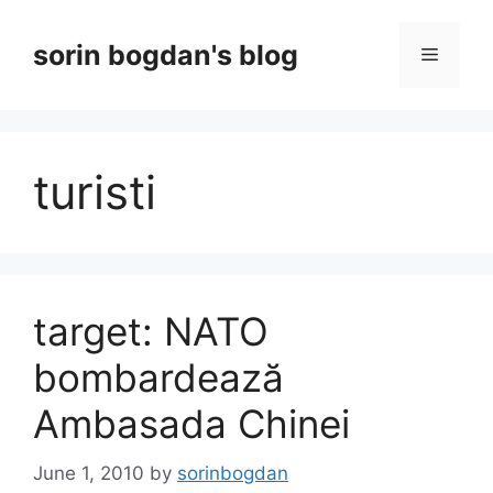
Skip
to
sorin bogdan's blog
Menu
content
turisti
target: NATO
bombardează
Ambasada Chinei
June 1, 2010
by
sorinbogdan