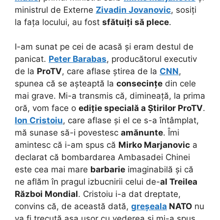
ministrul de Externe
Zivadin Jovanovic
, sosiți
la fața locului, au fost
sfătuiți să plece
.
I-am sunat pe cei de acasă și eram destul de
panicat.
Peter Barabas
, producătorul executiv
de la
ProTV
, care aflase știrea de la
CNN
,
spunea că se așteaptă la
consecințe
din cele
mai grave. Mi-a transmis că, dimineață, la prima
oră, vom face o
ediție specială a Știrilor ProTV
.
Ion Cristoiu
, care aflase și el ce s-a întâmplat,
mă sunase să-i povestesc
amănunte
. Îmi
amintesc că i-am spus că
Mirko Marjanovic
a
declarat că bombardarea Ambasadei Chinei
este cea mai mare
barbarie
imaginabilă și că
ne aflăm în pragul izbucnirii celui de-
al Treilea
Război Mondial
. Cristoiu i-a dat dreptate,
convins că, de această dată,
greșeala
NATO
nu
va fi trecută așa ușor cu vederea și mi-a spus