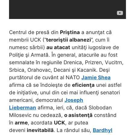
Centrul de presă din
Priştina
a anunţat că
membrii UCK (“
teroriştii albanezi
”, cum îi
numesc sârbii)
au atacat
unităţi iugoslave de
Poliţie şi Armată. În general, atacurile au fost
semnalate în regiunile Drenica, Prizren, Vucitrn,
Srbica, Orahovac, Decani şi Kacanik. Deşi
purtătorul de cuvânt al NATO
Jamie Shea
afirma că se îndoieşte de
eficienţa
unei astfel
de iniţiative, unul din cei mai influenţi senatori
americani, democratul
Joseph
Lieberman
afirma, ieri, că, dacă Slobodan
Milosevic nu cedează,
o asistenţă
constând
în
arme
, acordata
UCK
, ar putea
deveni
inevitabilă
. La rândul său,
Bardhyl