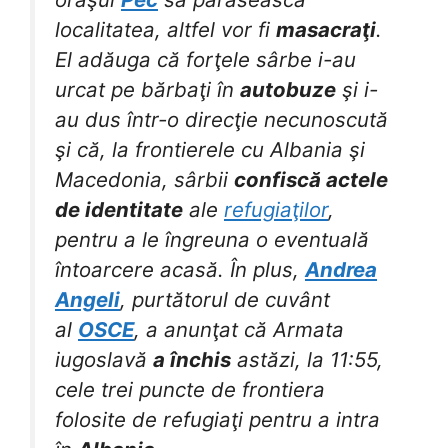
localitatea, altfel vor fi
masacraţi
.
El adăuga că forţele sârbe i-au
urcat pe bărbaţi în
autobuze
şi i-
au dus într-o direcţie necunoscută
şi că, la frontierele cu Albania şi
Macedonia, sârbii
confiscă actele
de identitate
ale
refugiaţilor
,
pentru a le îngreuna o eventuală
întoarcere acasă. În plus,
Andrea
Angeli
, purtătorul de cuvânt
al
OSCE
, a anunţat că Armata
iugoslavă
a închis
astăzi, la 11:55,
cele trei puncte de frontiera
folosite de refugiaţi pentru a intra