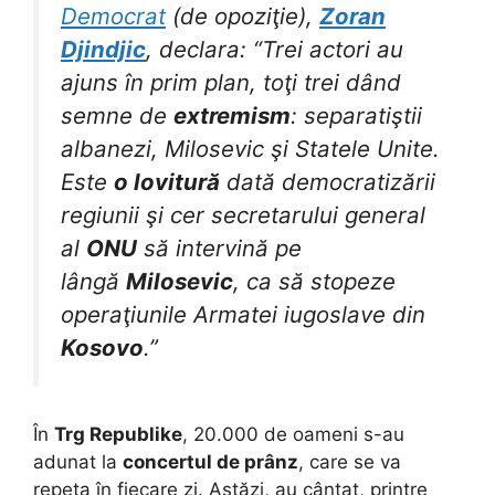
Democrat
(de opoziţie),
Zoran
Djindjic
, declara: “Trei actori au
ajuns în prim plan, toţi trei dând
semne de
extremism
: separatiştii
albanezi, Milosevic şi Statele Unite.
Este
o lovitură
dată democratizării
regiunii şi cer secretarului general
al
ONU
să intervină pe
lângă
Milosevic
, ca să stopeze
operaţiunile Armatei iugoslave din
Kosovo
.”
În
Trg Republike
, 20.000 de oameni s-au
adunat la
concertul de prânz
, care se va
repeta în fiecare zi. Astăzi, au cântat, printre