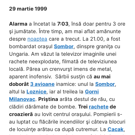
29 martie 1999
Alarma
a încetat la
7:03
, însă doar pentru 3 ore
şi jumătate. Între timp, am mai aflat amănunte
despre
noaptea
care a trecut. La 21.00, a fost
bombardat oraşul
Sombor
, dinspre graniţa cu
Ungaria. Am văzut la televizor imaginile unei
rachete neexplodate, filmată de televiziunea
locală. Părea un crenvurşt imens de metal,
aparent inofensiv. Sârbii susţin că
au mai
doborât
3 avioane
inamice: unul la
Sombor
,
altul la
Loznice
, iar al treilea la
Gorni
Milanovac
.
Priştina
arăta destul de rău, cu
clădiri dărâmate de bombe.
Trei
rachete
de
croazieră
au lovit centrul oraşului. Pompierii s-
au luptat cu flăcările incendiilor şi câteva blocuri
de locuinţe arătau ca după cutremur. La
Cacak
,