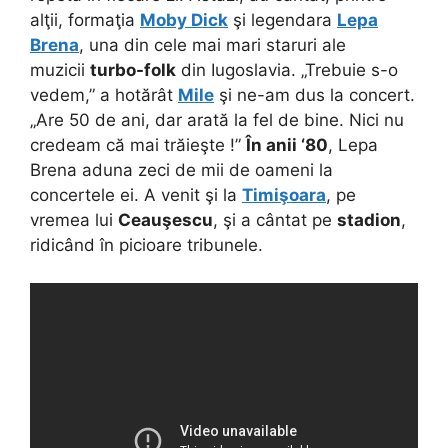
alţii, formaţia
Moby Dick
şi legendara
Lepa
Brena
, una din cele mai mari staruri ale
muzicii
turbo-folk
din Iugoslavia. „Trebuie s-o
vedem,” a hotărât
Mile
şi ne-am dus la concert.
„Are 50 de ani, dar arată la fel de bine. Nici nu
credeam că mai trăieşte !”
În anii ‘80
, Lepa
Brena aduna zeci de mii de oameni la
concertele ei. A venit şi la
Timişoara
, pe
vremea lui
Ceauşescu
, şi a cântat pe
stadion
,
ridicând în picioare tribunele.