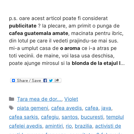
p.s. oare acest articol poate fi considerat
publicitate
? la plecare, am primit o punga de
cafea guatemala amate
, macinata pentru ibric,
din lotul pe care il vedeti prajindu-se mai sus.
mi-a umplut casa de
o aroma
ce i-a atras pe
toti vecinii. de maine, voi lasa usa deschisa,
poate ajunge mirosul si la
blonda de la etajul I
…
Categories
Țara mea de dor...
,
Violet
Tags
piata gemeni
,
cafea avedis
,
cafea
,
java
,
cafea sarkis
,
cafegiu
,
santos
,
bucuresti
,
templul
cafelei avedis
,
amintiri
,
rio
,
brazilia
,
activisti de