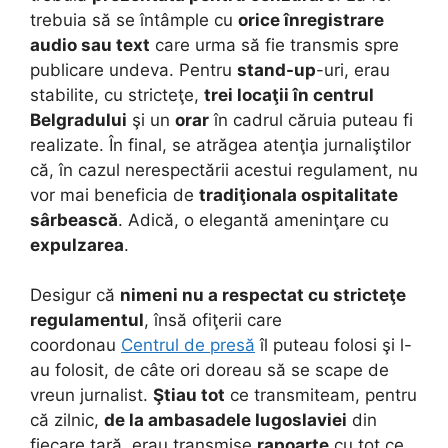
trebuia să se întâmple cu
orice înregistrare
audio sau text
care urma să fie transmis spre
publicare undeva. Pentru
stand-up
-uri, erau
stabilite, cu stricteţe,
trei locaţii în centrul
Belgradului
şi un
orar
în cadrul căruia puteau fi
realizate. În final, se atrăgea atenţia jurnaliştilor
că, în cazul nerespectării acestui regulament, nu
vor mai beneficia de
tradiţionala ospitalitate
sârbească
. Adică, o elegantă ameninţare cu
expulzarea
.
Desigur că
nimeni nu a respectat cu stricteţe
regulamentul
, însă ofiţerii care
coordonau
Centrul de presă
îl puteau folosi şi l-
au folosit, de câte ori doreau să se scape de
vreun jurnalist.
Ştiau tot
ce transmiteam, pentru
că zilnic,
de la ambasadele Iugoslaviei
din
fiecare ţară, erau transmise
rapoarte
cu tot ce