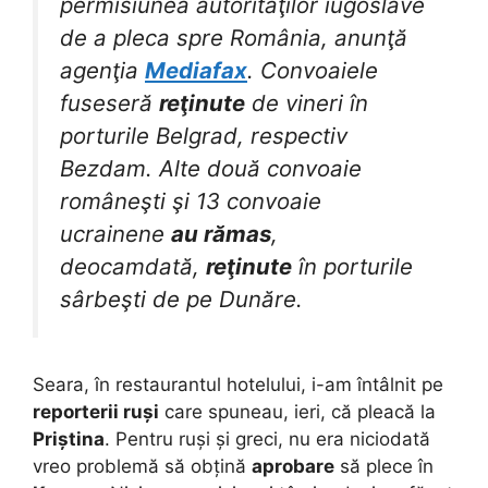
permisiunea autorităţilor iugoslave
de a pleca spre România, anunţă
agenţia
Mediafax
. Convoaiele
fuseseră
reţinute
de vineri în
porturile Belgrad, respectiv
Bezdam. Alte două convoaie
româneşti şi 13 convoaie
ucrainene
au rămas
,
deocamdată,
reţinute
în porturile
sârbeşti de pe Dunăre.
Seara, în restaurantul hotelului, i-am întâlnit pe
reporterii ruși
care spuneau, ieri, că pleacă la
Priștina
. Pentru ruși și greci, nu era niciodată
vreo problemă să obțină
aprobare
să plece în