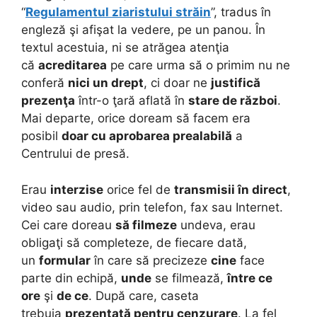
“
Regulamentul ziaristului străin
”, tradus în
engleză şi afişat la vedere, pe un panou. În
textul acestuia, ni se atrăgea atenţia
că
acreditarea
pe care urma să o primim nu ne
conferă
nici un drept
, ci doar ne
justifică
prezenţa
într-o ţară aflată în
stare de război
.
Mai departe, orice doream să facem era
posibil
doar cu aprobarea prealabilă
a
Centrului de presă.
Erau
interzise
orice fel de
transmisii în direct
,
video sau audio, prin telefon, fax sau Internet.
Cei care doreau
să filmeze
undeva, erau
obligaţi să completeze, de fiecare dată,
un
formular
în care să precizeze
cine
face
parte din echipă,
unde
se filmează,
între ce
ore
şi
de ce
. După care, caseta
trebuia
prezentată pentru cenzurare
. La fel