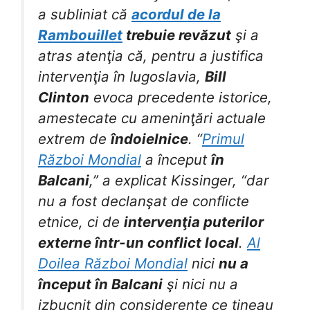
a subliniat că
acordul de la
Rambouillet
trebuie revăzut
şi a
atras atenţia că, pentru a justifica
intervenţia în Iugoslavia,
Bill
Clinton
evoca precedente istorice,
amestecate cu ameninţări actuale
extrem de
îndoielnice
. “
Primul
Război Mondial
a început
în
Balcani
,” a explicat Kissinger, “dar
nu a fost declanşat de conflicte
etnice, ci de
intervenţia puterilor
externe într-un conflict local
.
Al
Doilea Război Mondial
nici
nu a
început în Balcani
şi nici nu a
izbucnit din considerente ce ţineau