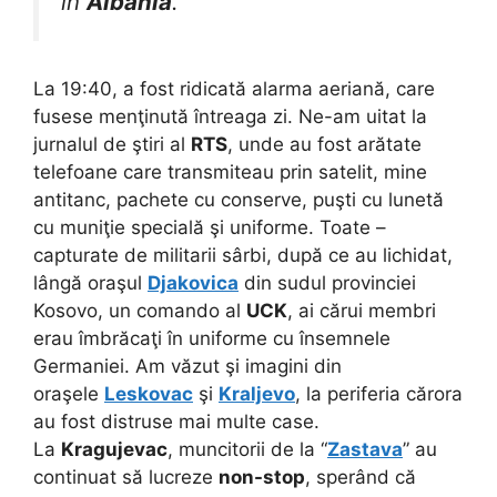
în
Albania
.
La 19:40, a fost ridicată alarma aeriană, care
fusese menţinută întreaga zi. Ne-am uitat la
jurnalul de ştiri al
RTS
, unde au fost arătate
telefoane care transmiteau prin satelit, mine
antitanc, pachete cu conserve, puşti cu lunetă
cu muniţie specială şi uniforme. Toate –
capturate de militarii sârbi, după ce au lichidat,
lângă oraşul
Djakovica
din sudul provinciei
Kosovo, un comando al
UCK
, ai cărui membri
erau îmbrăcaţi în uniforme cu însemnele
Germaniei. Am văzut şi imagini din
oraşele
Leskovac
şi
Kraljevo
, la periferia cărora
au fost distruse mai multe case.
La
Kragujevac
, muncitorii de la “
Zastava
” au
continuat să lucreze
non-stop
, sperând că