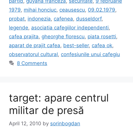
partid
,
guyana franceza
,
securitate
,
9 februarie
1979
,
mihai honciuc
,
ceausescu
,
09.02.1979
,
probat
,
indonezia
,
cafenea
,
dusseldorf
,
legende
,
asociatia cafegiilor independenti
,
cafea prajita
,
gheorghe florescu
,
piata rosetti
,
aparat de prajit cafea
,
best-seller
,
cafea ok
,
observatorul cultural
,
confesiunile unui cafegiu
8 Comments
target: apare centrul
militar de presă
April 12, 2010
by
sorinbogdan