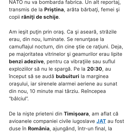
NATO nu va bombarda fabrica. Un alt reportaj,
transmis de la
Priştina
, arăta bărbaţi, femei şi
copii
răniţi de schije
.
Am ieşit puţin prin oraş. Ca şi aseară, străzile
erau, din nou, luminate. Se renunţase la
camuflajul nocturn, din cine ştie ce raţiuni. Deja,
pe majoritatea vitrinelor şi geamurilor erau lipite
benzi adezive
, pentru ca vibraţiile sau suflul
exploziilor să nu le spargă. Pe la
20:30
, au
început să se audă
bubuituri
la marginea
oraşului, iar sirenele alarmei aeriene au sunat
din nou, 10 minute mai târziu. Reîncepea
“bâlciul”.
De la nişte prieteni din
Timişoara
, am aflat că
avioanele companiei civile iugoslave
JAT
au fost
duse în
România
, ajungând, într-un final, la