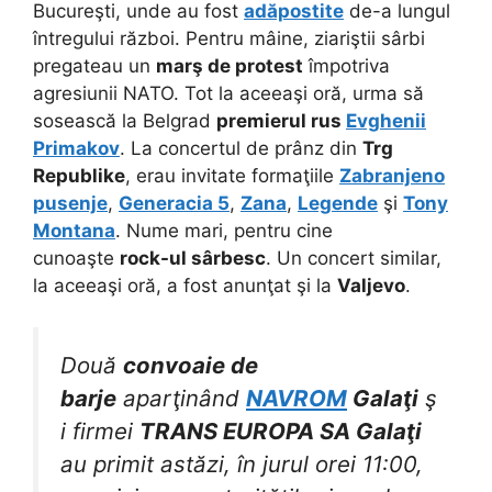
Bucureşti, unde au fost
adăpostite
de-a lungul
întregului război. Pentru mâine, ziariştii sârbi
pregateau un
marş de protest
împotriva
agresiunii NATO. Tot la aceeaşi oră, urma să
sosească la Belgrad
premierul rus
Evghenii
Primakov
. La concertul de prânz din
Trg
Republike
, erau invitate formaţiile
Zabranjeno
pusenje
,
Generacia 5
,
Zana
,
Legende
şi
Tony
Montana
. Nume mari, pentru cine
cunoaşte
rock-ul sârbesc
. Un concert similar,
la aceeaşi oră, a fost anunţat şi la
Valjevo
.
Două
convoaie de
barje
aparţinând
NAVROM
Galaţi
ş
i firmei
TRANS EUROPA SA Galaţi
au primit astăzi, în jurul orei 11:00,