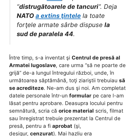
“
distrugătoarele de tancuri
”. Deja
NATO
a extins ţintele
la toate
forţele armate sârbe dispuse
la
sud de paralela 44
.
Între timp, s-a inventat şi
Centrul de presă al
Armatei Iugoslave
, care urma “să ne poarte de
grijă” de-a lungul întregului război, unde, în
următoarea săptămână, toţi ziariştii trebuiau
să
se acrediteze
. Ne-am dus şi noi. Am completat
datele personale într-un
formular
pe care l-am
lăsat pentru aprobare. Deasupra locului pentru
semnătură, scria că
orice material
scris, filmat
sau înregistrat trebuie prezentat la Centrul de
presă, pentru a fi
aprobat
(şi,
desigur,
cenzurat
). Mai hazliu era