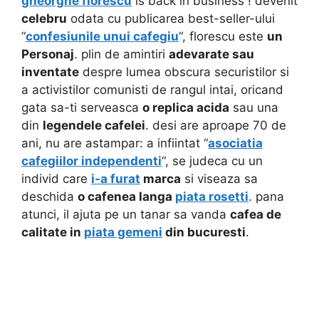
gheorghe florescu
is back in business ! devenit
celebru
odata cu publicarea best-seller-ului
“
confesiunile unui cafegiu
“, florescu este
un
Personaj
. plin de amintiri
adevarate sau
inventate
despre lumea obscura securistilor si
a activistilor comunisti de rangul intai, oricand
gata sa-ti serveasca
o replica acida
sau una
din
legendele cafelei
. desi are aproape 70 de
ani, nu are astampar: a infiintat “
asociatia
cafegiilor independenti
“, se judeca cu un
individ care
i-a furat
marca
si viseaza sa
deschida
o cafenea langa
piata rosetti
. pana
atunci, il ajuta pe un tanar sa vanda
cafea de
calitate in
piata gemeni
din bucuresti
.