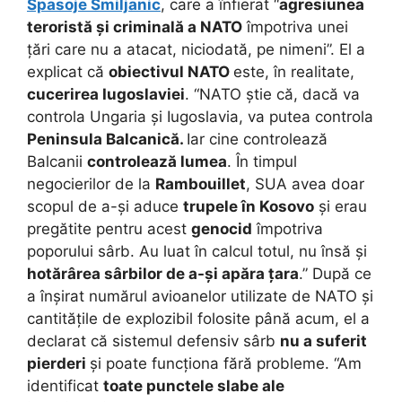
Spasoje Smiljanic
, care a înfierat “
agresiunea
teroristă și criminală a NATO
împotriva unei
țări care nu a atacat, niciodată, pe nimeni”. El a
explicat că
obiectivul NATO
este, în realitate,
cucerirea Iugoslaviei
. “NATO știe că, dacă va
controla Ungaria și Iugoslavia, va putea controla
Peninsula Balcanică.
Iar cine controlează
Balcanii
controlează lumea
. În timpul
negocierilor de la
Rambouillet
, SUA avea doar
scopul de a-și aduce
trupele în Kosovo
și erau
pregătite pentru acest
genocid
împotriva
poporului sârb. Au luat în calcul totul, nu însă și
hotărârea sârbilor de a-și apăra țara
.” După ce
a înșirat numărul avioanelor utilizate de NATO și
cantitățile de explozibil folosite până acum, el a
declarat că sistemul defensiv sârb
nu a suferit
pierderi
și poate funcționa fără probleme. “Am
identificat
toate punctele slabe ale