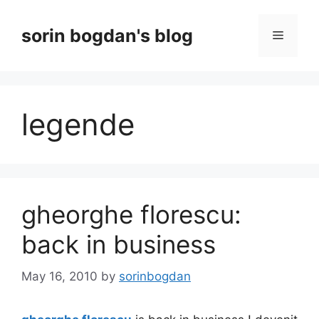
Skip
to
sorin bogdan's blog
Menu
content
legende
gheorghe florescu:
back in business
May 16, 2010
by
sorinbogdan