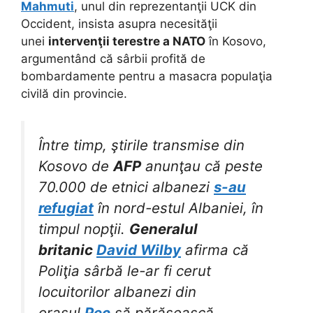
Mahmuti
, unul din reprezentanţii UCK din
Occident, insista asupra necesităţii
unei
intervenţii terestre a NATO
în Kosovo,
argumentând că sârbii profită de
bombardamente pentru a masacra populaţia
civilă din provincie.
Între timp, ştirile transmise din
Kosovo de
AFP
anunţau că peste
70.000 de etnici albanezi
s-au
refugiat
în nord-estul Albaniei, în
timpul nopţii.
Generalul
britanic
David Wilby
afirma că
Poliţia sârbă le-ar fi cerut
locuitorilor albanezi din
oraşul
Pec
să părăsească