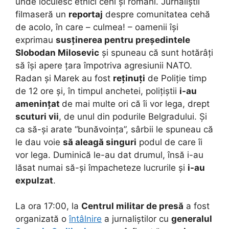
unde locuiesc etnici cehi și români. Jurnaliștii
filmaseră un
reportaj
despre comunitatea cehă
de acolo, în care – culmea! – oamenii își
exprimau
susținerea pentru președintele
Slobodan Milosevic
și spuneau că sunt hotărâți
să își apere țara împotriva agresiunii NATO.
Radan și Marek au fost
reținuți
de Poliție timp
de 12 ore și, în timpul anchetei, polițiștii
i-au
amenințat
de mai multe ori că îi vor lega, drept
scuturi vii
, de unul din podurile Belgradului. Și
ca să-și arate “bunăvoința”, sârbii le spuneau că
le dau voie
să aleagă singuri
podul de care îi
vor lega. Duminică le-au dat drumul, însă i-au
lăsat numai să-și împacheteze lucrurile și
i-au
expulzat
.
La ora 17:00, la
Centrul militar de presă
a fost
organizată o
întâlnire
a jurnaliștilor cu
generalul