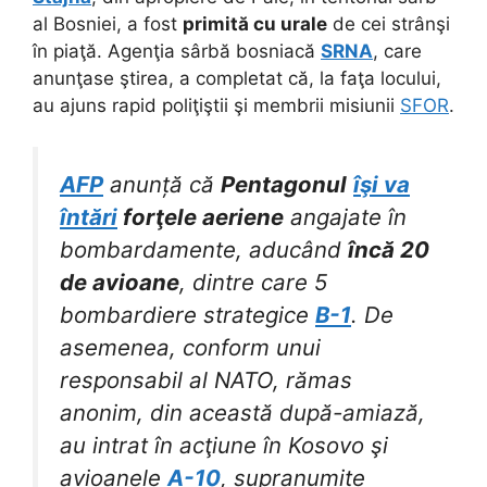
al Bosniei, a fost
primită cu urale
de cei strânşi
în piaţă. Agenţia sârbă bosniacă
SRNA
, care
anunţase ştirea, a completat că, la faţa locului,
au ajuns rapid poliţiştii şi membrii misiunii
SFOR
.
AFP
anunță că
Pentagonul
îşi va
întări
forţele aeriene
angajate în
bombardamente, aducând
încă 20
de avioane
, dintre care 5
bombardiere strategice
B-1
. De
asemenea, conform unui
responsabil al NATO, rămas
anonim, din această după-amiază,
au intrat în acţiune în Kosovo şi
avioanele
A-10
, supranumite