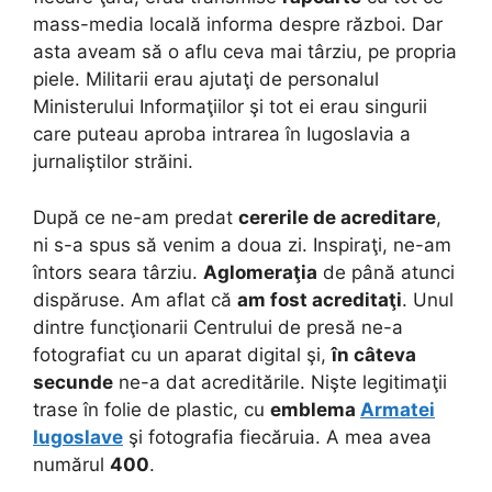
mass-media locală informa despre război. Dar
asta aveam să o aflu ceva mai târziu, pe propria
piele. Militarii erau ajutaţi de personalul
Ministerului Informaţiilor şi tot ei erau singurii
care puteau aproba intrarea în Iugoslavia a
jurnaliştilor străini.
După ce ne-am predat
cererile de acreditare
,
ni s-a spus să venim a doua zi. Inspiraţi, ne-am
întors seara târziu.
Aglomeraţia
de până atunci
dispăruse. Am aflat că
am fost acreditaţi
. Unul
dintre funcţionarii Centrului de presă ne-a
fotografiat cu un aparat digital şi,
în câteva
secunde
ne-a dat acreditările. Nişte legitimaţii
trase în folie de plastic, cu
emblema
Armatei
Iugoslave
şi fotografia fiecăruia. A mea avea
numărul
400
.