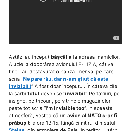
Astăzi au început
bășcălia
la adresa inamicilor.
Aluzie la doborârea avionului F-117 A, câţiva
tineri au desfăşurat o pânză imensă, pe care
scria “
Ne pare rău, dar n-am ştiut că este
invizibil !
” A fost doar începutul. În câteva zile,
la sârbi
totul
devenise “
invizibil
”. Pe taxiuri, pe
insigne, pe tricouri, pe vitrinele magazinelor,
peste tot scria “
I’m invisible too
”. În aceasta
atmosferă, vestea că un
avion al NATO s-ar fi
prăbuşit
la ora 13:15, lângă cimitirul din satul
Stajna
, din apropiere de Pale, în teritoriul sârb