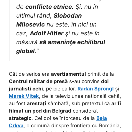
de
conflicte etnice
. Şi, nu în
ultimul rând,
Slobodan
Milosevic
nu este, în nici un
caz,
Adolf Hitler
şi nu este în
măsură
să ameninţe echilibrul
global
.”
Cât de serios era
avertismentul
primit de la
Centrul militar de presă
s-au convins
doi
jurnalisti cehi
, pe pielea lor.
Radan Sprongl
și
Marek Vitek
, de la televiziunea natională cehă,
au fost
arestați
sâmbătă, sub pretextul că
ar fi
filmat un pod din Belgrad
considerat
strategic
. Cei doi se întorceau de la
Bela
Crkva
, o comună dinspre frontiera cu România,