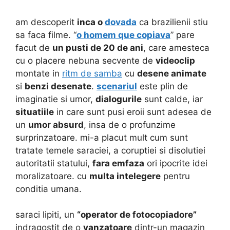
am descoperit
inca o
dovada
ca brazilienii stiu
sa faca filme. “
o homem que copiava
” pare
facut de
un pusti de 20 de ani
, care amesteca
cu o placere nebuna secvente de
videoclip
montate in
ritm de samba
cu
desene animate
si
benzi desenate
.
scenariul
este plin de
imaginatie si umor,
dialogurile
sunt calde, iar
situatiile
in care sunt pusi eroii sunt adesea de
un
umor absurd
, insa de o profunzime
surprinzatoare. mi-a placut mult cum sunt
tratate temele saraciei, a coruptiei si disolutiei
autoritatii statului,
fara emfaza
ori ipocrite idei
moralizatoare. cu
multa intelegere
pentru
conditia umana.
saraci lipiti, un
“operator de fotocopiadore”
indragostit de o
vanzatoare
dintr-un magazin