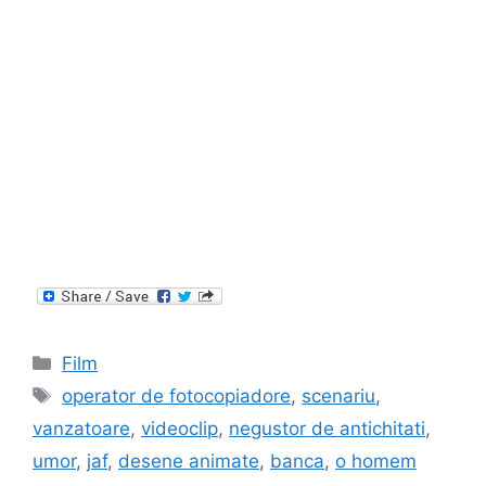
Categories
Film
Tags
operator de fotocopiadore
,
scenariu
,
vanzatoare
,
videoclip
,
negustor de antichitati
,
umor
,
jaf
,
desene animate
,
banca
,
o homem