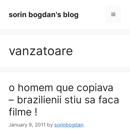
Skip
to
sorin bogdan's blog
Menu
content
vanzatoare
o homem que copiava
– brazilienii stiu sa faca
filme !
January 9, 2011
by
sorinbogdan