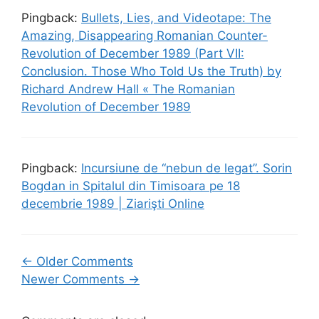
Pingback:
Bullets, Lies, and Videotape: The
Amazing, Disappearing Romanian Counter-
Revolution of December 1989 (Part VII:
Conclusion. Those Who Told Us the Truth) by
Richard Andrew Hall « The Romanian
Revolution of December 1989
Pingback:
Incursiune de “nebun de legat”. Sorin
Bogdan in Spitalul din Timisoara pe 18
decembrie 1989 | Ziarişti Online
Comment
← Older Comments
Newer Comments →
navigation