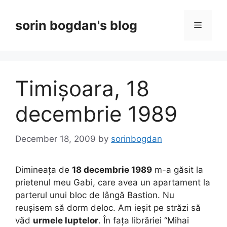
Skip
to
sorin bogdan's blog
Menu
content
Timișoara, 18
decembrie 1989
December 18, 2009
by
sorinbogdan
Dimineața de
18 decembrie 1989
m-a găsit la
prietenul meu Gabi, care avea un apartament la
parterul unui bloc de lângă Bastion. Nu
reușisem să dorm deloc. Am ieșit pe străzi să
văd
urmele luptelor
. În fața librăriei “Mihai