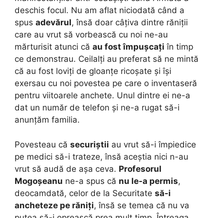
deschis focul. Nu am aflat niciodată când a
spus
adevărul
, însă doar câțiva dintre răniții
care au vrut să vorbească cu noi ne-au
mărturisit atunci că
au fost împușcați
în timp
ce demonstrau. Ceilalți au preferat să ne mintă
că au fost loviți de gloanțe ricoșate și își
exersau cu noi povestea pe care o inventaseră
pentru viitoarele anchete. Unul dintre ei ne-a
dat un număr de telefon și ne-a rugat să-i
anunțăm familia.
Povesteau că
securiștii
au vrut să-i împiedice
pe medici să-i trateze, însă aceștia nici n-au
vrut să audă de așa ceva.
Profesorul
Mogoșeanu
ne-a spus că
nu le-a permis
,
deocamdată, celor de la Securitate
să-i
ancheteze pe răniți
, însă se temea că nu va
putea să-i oprească prea mult timp. Întreaga