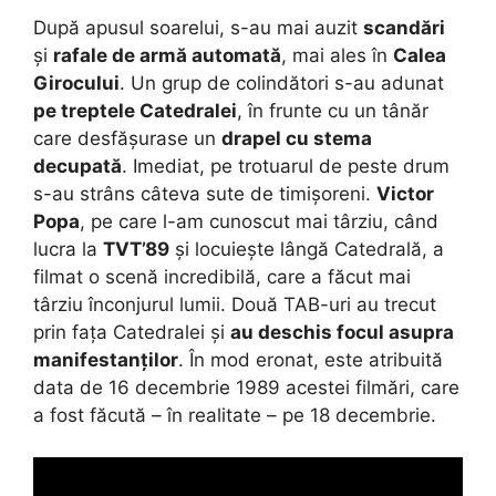
După apusul soarelui, s-au mai auzit
scandări
și
rafale de armă automată
, mai ales în
Calea
Girocului
. Un grup de colindători s-au adunat
pe treptele Catedralei
, în frunte cu un tânăr
care desfășurase un
drapel cu stema
decupată
. Imediat, pe trotuarul de peste drum
s-au strâns câteva sute de timișoreni.
Victor
Popa
, pe care l-am cunoscut mai târziu, când
lucra la
TVT’89
și locuiește lângă Catedrală, a
filmat o scenă incredibilă, care a făcut mai
târziu înconjurul lumii. Două TAB-uri au trecut
prin fața Catedralei și
au deschis focul asupra
manifestanților
. În mod eronat, este atribuită
data de 16 decembrie 1989 acestei filmări, care
a fost făcută – în realitate – pe 18 decembrie.