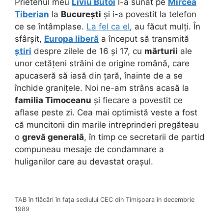
Prietenul meu
Liviu Butoi
l-a sunat pe
Mircea
Tiberian
la
București
și i-a povestit la telefon
ce se întâmplase.
La fel ca el
, au făcut mulți. În
sfârșit,
Europa liberă
a început să transmită
știri
despre zilele de 16 și 17, cu
mărturii
ale
unor cetățeni străini de origine română, care
apucaseră să iasă din țară, înainte de a se
închide granițele. Noi ne-am strâns acasă la
familia Timoceanu
și fiecare a povestit ce
aflase peste zi. Cea mai optimistă veste a fost
că muncitorii din marile intreprinderi pregăteau
o
grevă generală
, în timp ce secretarii de partid
compuneau mesaje de condamnare a
huliganilor care au devastat orașul.
TAB în flăcări în fața sediului CEC din Timișoara în decembrie
1989