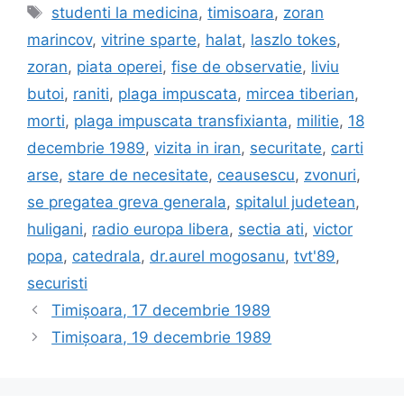
Tags
studenti la medicina
,
timisoara
,
zoran
marincov
,
vitrine sparte
,
halat
,
laszlo tokes
,
zoran
,
piata operei
,
fise de observatie
,
liviu
butoi
,
raniti
,
plaga impuscata
,
mircea tiberian
,
morti
,
plaga impuscata transfixianta
,
militie
,
18
decembrie 1989
,
vizita in iran
,
securitate
,
carti
arse
,
stare de necesitate
,
ceausescu
,
zvonuri
,
se pregatea greva generala
,
spitalul judetean
,
huligani
,
radio europa libera
,
sectia ati
,
victor
popa
,
catedrala
,
dr.aurel mogosanu
,
tvt'89
,
securisti
Timișoara, 17 decembrie 1989
Timișoara, 19 decembrie 1989