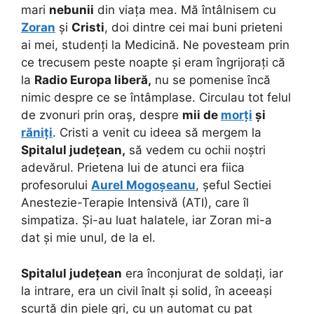
mari
nebunii
din viața mea.
Mă întâlnisem cu
Zoran
și
Cristi
, doi dintre cei mai buni prieteni
ai mei, studenți la Medicină. Ne povesteam prin
ce trecusem peste noapte și eram îngrijorați că
la
Radio Europa liberă,
nu se pomenise încă
nimic despre ce se întâmplase. Circulau tot felul
de zvonuri prin oraș, despre
mii de
morți
și
răniți
. Cristi a venit cu ideea să mergem la
Spitalul județean,
să vedem cu ochii noștri
adevărul. Prietena lui de atunci era fiica
profesorului
Aurel Mogoșeanu
, șeful Sectiei
Anestezie-Terapie Intensivă (ATI), care îl
simpatiza. Și-au luat halatele, iar Zoran mi-a
dat și mie unul, de la el.
Spitalul județean
era înconjurat de soldați, iar
la intrare, era un civil înalt și solid, în aceeași
scurtă din piele gri, cu un automat cu pat