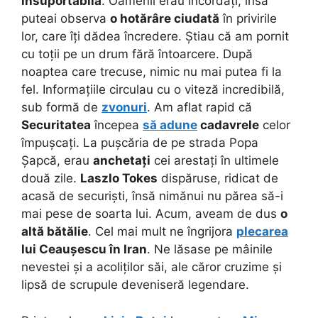
insuportabilă
. Oamenii erau încordați, însă
puteai observa
o hotărâre ciudată
în privirile
lor, care îți dădea încredere. Știau că am pornit
cu toții pe un drum fără întoarcere. După
noaptea care trecuse, nimic nu mai putea fi la
fel. Informațiile circulau cu o viteză incredibilă,
sub formă de
zvonuri
. Am aflat rapid că
Securitatea
începea
să adune
cadavrele
celor
împușcați. La pușcăria de pe strada Popa
Șapcă, erau
anchetați
cei arestați în ultimele
două zile.
Laszlo Tokes
dispăruse, ridicat de
acasă de securiști, însă nimănui nu părea să-i
mai pese de soarta lui. Acum, aveam de dus
o
altă bătălie
. Cel mai mult ne îngrijora
plecarea
lui Ceaușescu în Iran
. Ne lăsase pe mâinile
nevestei și a acoliților săi, ale căror cruzime și
lipsă de scrupule deveniseră legendare.