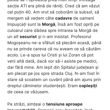
secție ATI era plină de răniți. Cred că am văzut
cel puțin 40. Am vrut să coborâm la subsol, să
mergem să vedem câte
cadavre
de oameni
împușcați sunt la
Morgă
, însă am fost opriți pe
culoarul care dădea spre intrarea la Morgă de
un alt
securist
și n-am insistat. Profesorul
Mogoșeanu ne-a sfătuit să plecăm acasă, până
nu se prinde careva că nu aveam ce să căutăm
acolo. Le-a spus lui Cristi și lui Zoran că pot
veni altă dată, dacă vor să-i asiste pe medici,
dar fără mine. Am ieșit din Spitalul județean și
am plecat pe jos spre strada Cluj. N-am fost în
stare să scoatem un cuvânt până am ajuns prin
dreptul căminelor studențești. Eram
copleșiți
de ceea ce văzusem.
Pe străzi, simțeai o
tensiune aproape