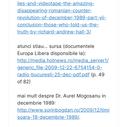
lies-and-videotape-the-amazing-
disappearing-romanian-counter-
revolution-of-december-1989-part-vii-
conclusion-those-who-told-us-the-
truth-by-richard-andrew-hall-3/
atunci stiau… sursa (documentele
Europa Libera disponsibile la):
http://media.hotnews.ro/media_server1/
generic_file-2009-12-22-6754154-0-
radio-bucuresti-25-dec-pdf.pdf
(p. 49
of 82)
mai mult despre Dr. Aurel Mogosanu in
decembrie 1989:
http://www.sorinbogdan.ro/2009/12/timi
soara-18-decembrie-1989/
.