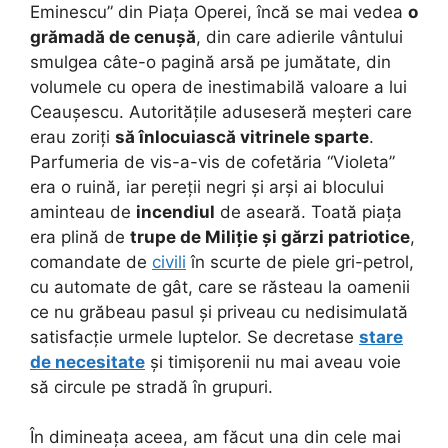
Eminescu” din Piața Operei, încă se mai vedea
o
grămadă de cenușă
, din care adierile vântului
smulgea câte-o pagină arsă pe jumătate, din
volumele cu opera de inestimabilă valoare a lui
Ceaușescu. Autoritățile aduseseră meșteri care
erau zoriți
să înlocuiască vitrinele sparte
.
Parfumeria de vis-a-vis de cofetăria “Violeta”
era o ruină, iar pereții negri și arși ai blocului
aminteau de
incendiul
de aseară. Toată piața
era plină de
trupe de Miliție și gărzi patriotice
,
comandate de
civili
în scurte de piele gri-petrol,
cu automate de gât, care se răsteau la oamenii
ce nu grăbeau pasul și priveau cu nedisimulată
satisfacție urmele luptelor. Se decretase
stare
de necesitate
și timișorenii nu mai aveau voie
să circule pe stradă în grupuri.
În dimineața aceea, am făcut una din cele mai