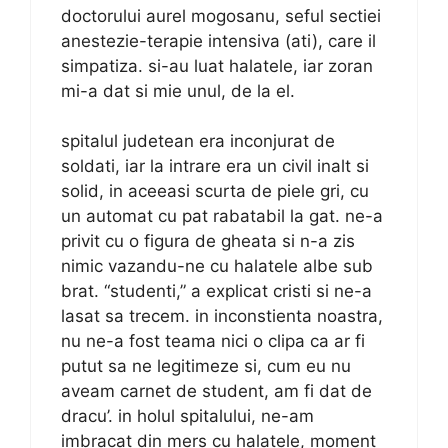
doctorului aurel mogosanu, seful sectiei
anestezie-terapie intensiva (ati), care il
simpatiza. si-au luat halatele, iar zoran
mi-a dat si mie unul, de la el.
spitalul judetean era inconjurat de
soldati, iar la intrare era un civil inalt si
solid, in aceeasi scurta de piele gri, cu
un automat cu pat rabatabil la gat. ne-a
privit cu o figura de gheata si n-a zis
nimic vazandu-ne cu halatele albe sub
brat. “studenti,” a explicat cristi si ne-a
lasat sa trecem. in inconstienta noastra,
nu ne-a fost teama nici o clipa ca ar fi
putut sa ne legitimeze si, cum eu nu
aveam carnet de student, am fi dat de
dracu’. in holul spitalului, ne-am
imbracat din mers cu halatele, moment