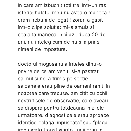
in care am izbucnit toti trei intr-un ras
isteric: halatul meu nu avea o maneca !
eram nebuni de legat ! zoran a gasit
intr-o clipa solutia: mi-a smuls si
cealalta maneca. nici azi, dupa 20 de
ani, nu inteleg cum de nu s-a prins
nimeni de impostura.
doctorul mogosanu a inteles dintr-o
privire de ce am venit. si-a pastrat
calmul si ne-a trimis pe sectie.
saloanele erau pline de oameni raniti in
noaptea care trecuse. am citit cu ochii
nostri fisele de observatie, care aveau
sa dispara pentru totdeauna in zilele
urmatoare. diagnosticele erau aproape
identice: “plaga impuscata” sau “plaga
impuscata transfixianta“. unii erau in