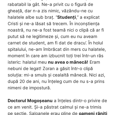
rabatabil la gât. Ne-a privit cu o figură de
gheață, dar n-a zis nimic, văzându-ne cu
halatele albe sub braț. “
Studenți
,” a explicat
Cristi și ne-a lăsat să trecem. În inconștiența
noastră, nu ne-a fost teamă nici o clipă că ar fi
putut să ne legitimeze și, cum eu nu aveam
carnet de student, am fi dat de dracu’. În holul
spitalului, ne-am îmbrăcat din mers cu halatele,
moment în care am izbucnit toți trei într-un râs
isteric: halatul meu
nu avea o mânecă!
Eram
nebuni de legat! Zoran a găsit într-o clipă
soluția: mi-a smuls și cealaltă mânecă. Nici azi,
după 20 de ani, nu înțeleg cum de nu s-a prins
nimeni de impostură.
Doctorul Mogoșeanu
a înțeles dintr-o privire de
ce am venit. Și-a păstrat calmul și ne-a trimis
pe secție. Saloanele erau pline de
oameni răniți