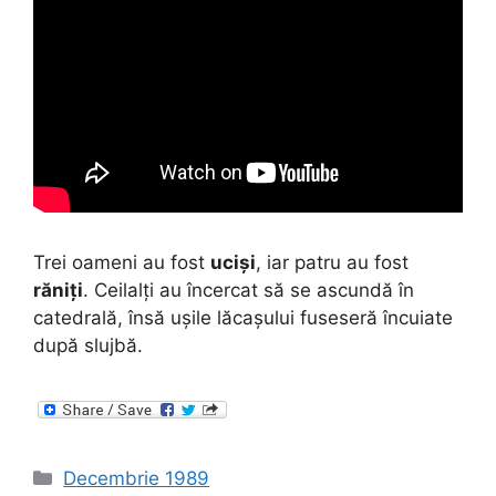
Trei oameni au fost
uciși
, iar patru au fost
răniți
. Ceilalți au încercat să se ascundă în
catedrală, însă ușile lăcașului fuseseră încuiate
după slujbă.
Categories
Decembrie 1989