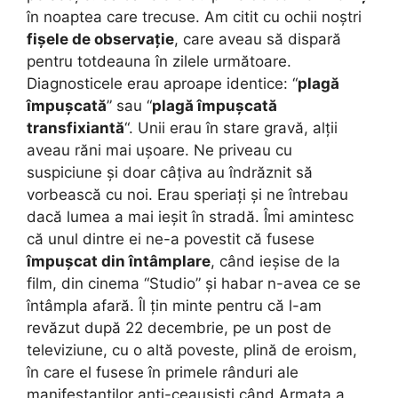
în noaptea care trecuse. Am citit cu ochii noștri
fișele de observație
, care aveau să dispară
pentru totdeauna în zilele următoare.
Diagnosticele erau aproape identice: “
plagă
împușcată
” sau “
plagă împușcată
transfixiantă
“. Unii erau în stare gravă, alții
aveau răni mai ușoare. Ne priveau cu
suspiciune și doar câțiva au îndrăznit să
vorbească cu noi. Erau speriați și ne întrebau
dacă lumea a mai ieșit în stradă. Îmi amintesc
că unul dintre ei ne-a povestit că fusese
împușcat din întâmplare
, când ieșise de la
film, din cinema “Studio” și habar n-avea ce se
întâmpla afară. Îl țin minte pentru că l-am
revăzut după 22 decembrie, pe un post de
televiziune, cu o altă poveste, plină de eroism,
în care el fusese în primele rânduri ale
manifestanților anti-ceaușiști când Armata a