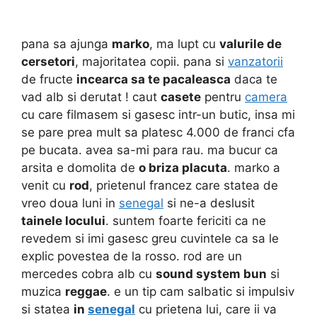
pana sa ajunga
marko
, ma lupt cu
valurile de
cersetori
, majoritatea copii. pana si
vanzatorii
de fructe
incearca sa te pacaleasca
daca te
vad alb si derutat ! caut
casete
pentru
camera
cu care filmasem si gasesc intr-un butic, insa mi
se pare prea mult sa platesc 4.000 de franci cfa
pe bucata. avea sa-mi para rau. ma bucur ca
arsita e domolita de
o briza placuta
. marko a
venit cu
rod
, prietenul francez care statea de
vreo doua luni in
senegal
si ne-a deslusit
tainele locului
. suntem foarte fericiti ca ne
revedem si imi gasesc greu cuvintele ca sa le
explic povestea de la rosso. rod are un
mercedes cobra alb cu
sound system bun
si
muzica
reggae
. e un tip cam salbatic si impulsiv
si statea
in
senegal
cu prietena lui, care ii va