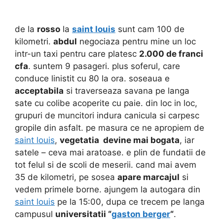
de la
rosso
la
saint louis
sunt cam 100 de
kilometri.
abdul
negociaza pentru mine un loc
intr-un taxi pentru care platesc
2.000 de franci
cfa
. suntem 9 pasageri. plus soferul, care
conduce linistit cu 80 la ora. soseaua e
acceptabila
si traverseaza savana pe langa
sate cu colibe acoperite cu paie. din loc in loc,
grupuri de muncitori indura canicula si carpesc
gropile din asfalt. pe masura ce ne apropiem de
saint louis
,
vegetatia devine mai bogata
, iar
satele – ceva mai aratoase. e plin de fundatii de
tot felul si de scoli de meserii. cand mai avem
35 de kilometri, pe sosea
apare marcajul
si
vedem primele borne. ajungem la autogara din
saint louis
pe la 15:00, dupa ce trecem pe langa
campusul
universitatii “
gaston berger
“
.