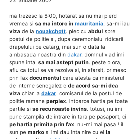
23 ianuarie 2007
ma trezesc la 8:00, hotarat sa nu mai pierd
vremea si
sa ma intorc in
mauritania
, sa-mi iau
viza
de la
nouakchott
. plec cu
abdul
spre
postul de politie si, dupa ceremonialul ridicarii
drapelului pe catarg, mai sun o data la
ambasada noastra din
dakar
. domnul vlad imi
spune intai
sa mai astept putin
. peste o ora,
aflu ca totul se va rezolva si, in sfarsit, primesc
prin fax
documentul
care atesta ca ministerul
de interne senegalez e
de acord sa-mi dea
viza
chiar la
dakar
. comisarul de la postul de
politie ramane
perplex
. intoarce hartia pe toate
partile si
se recunoaste invins
. totusi, nu imi
pune stampila de intrare in tara pe pasaport, ci
pe hartia primita prin fax
. nu-mi mai pasa ! il
sun pe
marko
si imi dau intalnire cu el
la