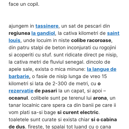
face un copil.
ajungem in
tassinere
, un sat de pescari din
regiunea
la gandiol
, la cativa kilometri de
saint
louis
, unde locuim in niste
colibe racoroase
,
din patru stalpi de beton inconjurati cu rogojini
si acoperiti cu stuf. sunt ridicate direct pe nisip,
la cativa metri de fluviul senegal. dincolo de
apele sale, exista o mica minune:
la langue de
barbarie
,
o fasie de nisip lunga de vreo 15
kilometri si lata de 2-300 de metri, cu
o
rezervatie
de pasari
la un capat, si apoi –
oceanul
. colibele sunt pe terenul lui
arona
, un
tanar localnic care spera ca din banii pe care ii
vom plati sa-si bage
si curent electric
.
toaletele sunt curate si exista chiar
si o cabina
de dus
. fireste, te spalai tot luand cu o cana