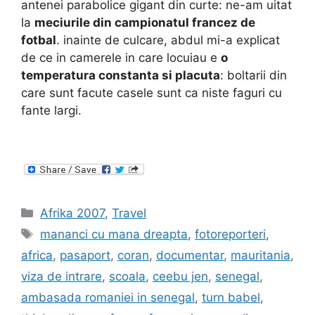
antenei parabolice gigant din curte: ne-am uitat
la
meciurile din campionatul francez de
fotbal
. inainte de culcare, abdul mi-a explicat
de ce in camerele in care locuiau e
o
temperatura constanta si placuta
: boltarii din
care sunt facute casele sunt ca niste faguri cu
fante largi.
Categories
Afrika 2007
,
Travel
Tags
mananci cu mana dreapta
,
fotoreporteri
,
africa
,
pasaport
,
coran
,
documentar
,
mauritania
,
viza de intrare
,
scoala
,
ceebu jen
,
senegal
,
ambasada romaniei in senegal
,
turn babel
,