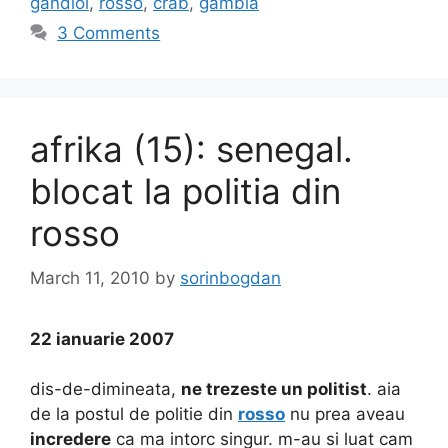
gandiol
,
rosso
,
crab
,
gambia
3 Comments
afrika (15): senegal.
blocat la politia din
rosso
March 11, 2010
by
sorinbogdan
22 ianuarie 2007
dis-de-dimineata,
ne trezeste un politist
. aia
de la postul de politie din
rosso
nu prea aveau
incredere
ca ma intorc singur. m-au si luat cam