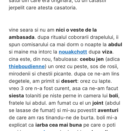
satul din care era originara, cu un catastif
jerpelit care atesta casatoria.
vine seara si nu am
nici o veste de la
ambasada
. dupa ritualul coborarii drapelului, ii
spun comisarului ca mai dorm o noapte la
abdul
si maine ma intorc la
nouakchott
dupa
viza
.
cina este, din nou, fabuloasa:
ceebu jen
(adica
thieboudienne
) un orez cu peste, sos de rosii,
mirodenii si chestii picante. dupa ce ne-am lins
degetele, am primit si
desert
: orez cu lapte.
vreo 3 ore n-a fost curent, asa ca ne-am facut
siesta
tolaniti pe niste perne in camera lui
boli
,
fratele lui abdul. am fumat cu el un
joint
(abdul
se lasase de fumat) si mi-au povestit
aventuri
de care am ras tinandu-ne de burta. boli mi-a
explicat ca
iarba cea mai buna
pe care o poti