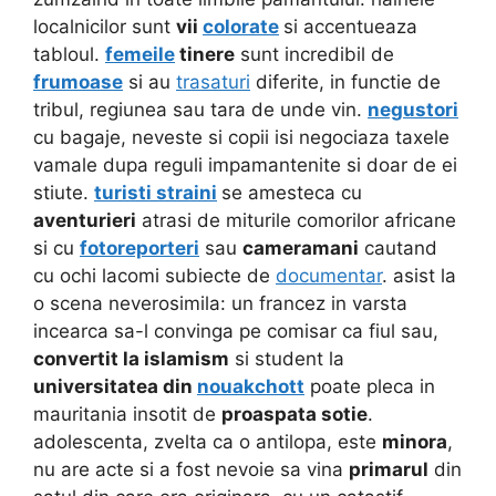
localnicilor sunt
vii
colorate
si accentueaza
tabloul.
femeile
tinere
sunt incredibil de
frumoase
si au
trasaturi
diferite, in functie de
tribul, regiunea sau tara de unde vin.
negustori
cu bagaje, neveste si copii isi negociaza taxele
vamale dupa reguli impamantenite si doar de ei
stiute.
turisti straini
se amesteca cu
aventurieri
atrasi de miturile comorilor africane
si cu
fotoreporteri
sau
cameramani
cautand
cu ochi lacomi subiecte de
documentar
. asist la
o scena neverosimila: un francez in varsta
incearca sa-l convinga pe comisar ca fiul sau,
convertit la islamism
si student la
universitatea din
nouakchott
poate pleca in
mauritania insotit de
proaspata sotie
.
adolescenta, zvelta ca o antilopa, este
minora
,
nu are acte si a fost nevoie sa vina
primarul
din