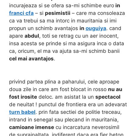
incurajeaza si se ofera sa-mi schimbe euro
in
franci cfa
– si
pesimistii
– care ma consoleaza
ca va trebui sa ma intorc in mauritania si imi
propun un schimb avantajos
in
ouguiya
. cand
apare
abdul
, toti se retrag cu un aer inocent,
insa acesta se prinde si ma asigura inca o data
ca, oricum, el ma va ajuta sa-mi schimb banii
cel mai avantajos
.
privind partea plina a paharului, cele aproape
doua zile in care am fost blocat in rosso
nu au
fost irosite
deloc. am asistat la un
spectacol
de neuitat ! punctul de frontiera era un adevarat
turn babel
. prin fata sectiei de politie treceau,
intrand in senegal sau plecand in mauritania,
camioane imense
cu incarcatura neverosimil
de suprainaltata, indiferent daca era fier beton