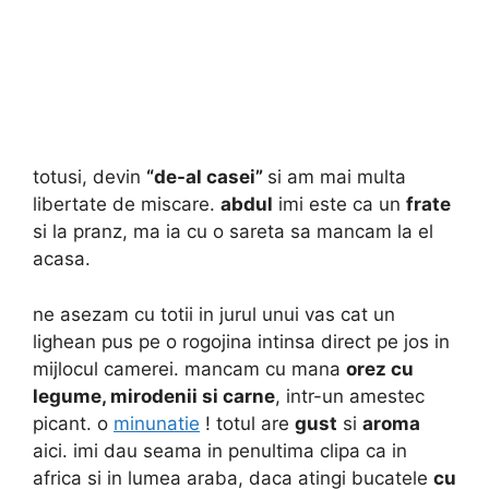
totusi, devin
“de-al casei”
si am mai multa
libertate de miscare.
abdul
imi este ca un
frate
si la pranz, ma ia cu o sareta sa mancam la el
acasa.
ne asezam cu totii in jurul unui vas cat un
lighean pus pe o rogojina intinsa direct pe jos in
mijlocul camerei. mancam cu mana
orez cu
legume, mirodenii si carne
, intr-un amestec
picant. o
minunatie
! totul are
gust
si
aroma
aici. imi dau seama in penultima clipa ca in
africa si in lumea araba, daca atingi bucatele
cu