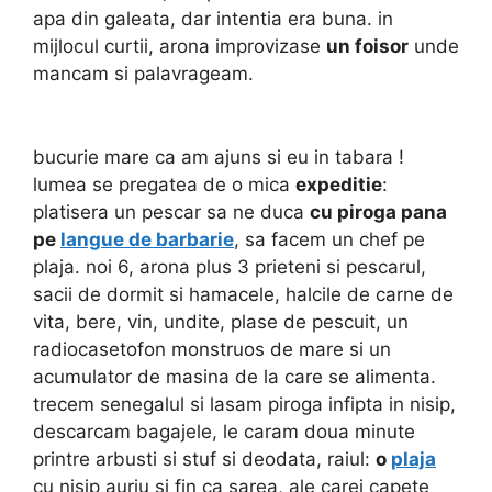
apa din galeata, dar intentia era buna. in
mijlocul curtii, arona improvizase
un foisor
unde
mancam si palavrageam.
bucurie mare ca am ajuns si eu in tabara !
lumea se pregatea de o mica
expeditie
:
platisera un pescar sa ne duca
cu piroga pana
pe
langue de barbarie
, sa facem un chef pe
plaja. noi 6, arona plus 3 prieteni si pescarul,
sacii de dormit si hamacele, halcile de carne de
vita, bere, vin, undite, plase de pescuit, un
radiocasetofon monstruos de mare si un
acumulator de masina de la care se alimenta.
trecem senegalul si lasam piroga infipta in nisip,
descarcam bagajele, le caram doua minute
printre arbusti si stuf si deodata, raiul:
o
plaja
cu nisip auriu si fin ca sarea, ale carei capete