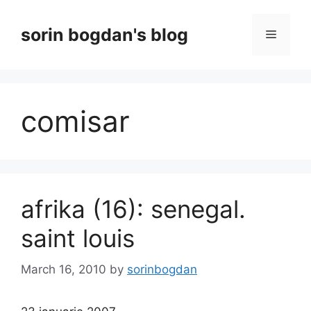
Skip
to
sorin bogdan's blog
Menu
content
comisar
afrika (16): senegal.
saint louis
March 16, 2010
by
sorinbogdan