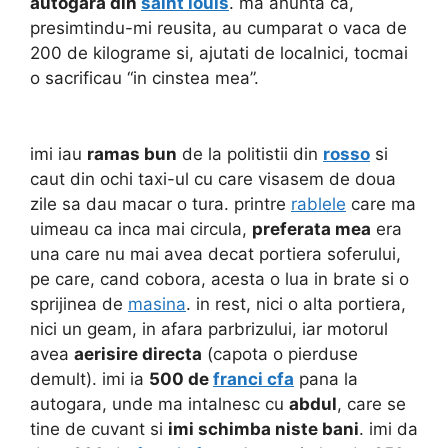
autogara din
saint louis
. ma anunta ca,
presimtindu-mi reusita, au cumparat o vaca de
200 de kilograme si, ajutati de localnici, tocmai
o sacrificau “in cinstea mea”.
imi iau
ramas bun
de la politistii din
rosso
si
caut din ochi taxi-ul cu care visasem de doua
zile sa dau macar o tura. printre
rablele
care ma
uimeau ca inca mai circula,
preferata mea
era
una care nu mai avea decat portiera soferului,
pe care, cand cobora, acesta o lua in brate si o
sprijinea de
masina
.
in rest, nici o alta portiera,
nici un geam, in afara parbrizului, iar motorul
avea
aerisire directa
(capota o pierduse
demult). imi ia
500 de
franci cfa
pana la
autogara, unde ma intalnesc cu
abdul
, care se
tine de cuvant si
imi schimba niste bani
. imi da