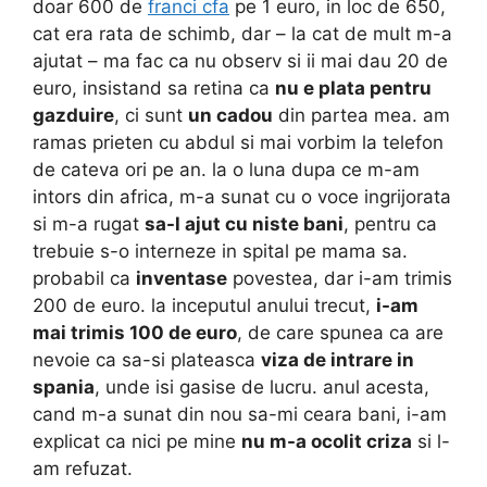
doar 600 de
franci cfa
pe 1 euro, in loc de 650,
cat era rata de schimb, dar – la cat de mult m-a
ajutat – ma fac ca nu observ si ii mai dau 20 de
euro, insistand sa retina ca
nu e plata pentru
gazduire
, ci sunt
un cadou
din partea mea. am
ramas prieten cu abdul si mai vorbim la telefon
de cateva ori pe an. la o luna dupa ce m-am
intors din africa, m-a sunat cu o voce ingrijorata
si m-a rugat
sa-l ajut cu niste bani
, pentru ca
trebuie s-o interneze in spital pe mama sa.
probabil ca
inventase
povestea, dar i-am trimis
200 de euro. la inceputul anului trecut,
i-am
mai trimis 100 de euro
, de care spunea ca are
nevoie ca sa-si plateasca
viza de intrare in
spania
, unde isi gasise de lucru. anul acesta,
cand m-a sunat din nou sa-mi ceara bani, i-am
explicat ca nici pe mine
nu m-a ocolit criza
si l-
am refuzat.