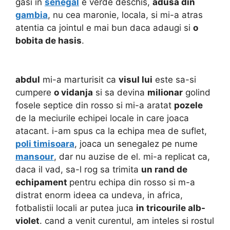
gasi in
senegal
e verde deschis,
adusa din
gambia
, nu cea maronie, locala, si mi-a atras
atentia ca jointul e mai bun daca adaugi si
o
bobita de hasis
.
abdul
mi-a marturisit ca
visul lui
este sa-si
cumpere
o vidanja
si sa devina
milionar
golind
fosele septice din rosso si mi-a aratat
pozele
de la meciurile echipei locale in care joaca
atacant. i-am spus ca la echipa mea de suflet,
poli timisoara
, joaca un senegalez pe nume
mansour
, dar nu auzise de el. mi-a replicat ca,
daca il vad, sa-l rog sa trimita
un rand de
echipament
pentru echipa din rosso si m-a
distrat enorm ideea ca undeva, in africa,
fotbalistii locali ar putea juca
in tricourile alb-
violet
. cand a venit curentul, am inteles si rostul