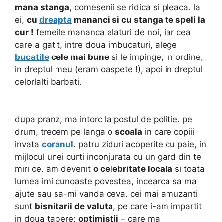
mana stanga
, comesenii se ridica si pleaca. la
ei,
cu
dreapta
mananci si cu stanga te speli la
cur !
femeile mananca alaturi de noi, iar cea
care a gatit, intre doua imbucaturi, alege
bucatile
cele mai bune
si le impinge, in ordine,
in dreptul meu (eram oaspete !), apoi in dreptul
celorlalti barbati.
dupa pranz, ma intorc la postul de politie. pe
drum, trecem pe langa o
scoala
in care copiii
invata
coranul
. patru ziduri acoperite cu paie, in
mijlocul unei curti inconjurata cu un gard din te
miri ce. am devenit
o celebritate locala
si toata
lumea imi cunoaste povestea, incearca sa ma
ajute sau sa-mi vanda ceva. cei mai amuzanti
sunt
bisnitarii de valuta
, pe care i-am impartit
in doua tabere:
optimistii
– care ma