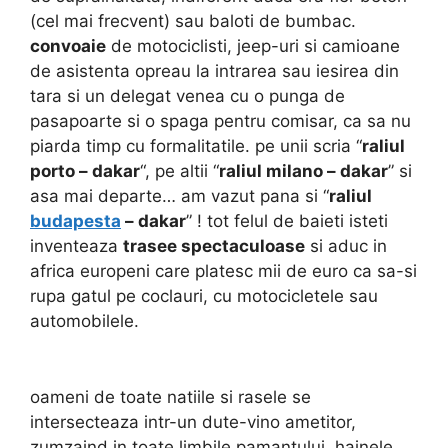
(cel mai frecvent) sau baloti de bumbac.
convoaie
de motociclisti, jeep-uri si camioane
de asistenta opreau la intrarea sau iesirea din
tara si un delegat venea cu o punga de
pasapoarte si o spaga pentru comisar, ca sa nu
piarda timp cu formalitatile. pe unii scria “
raliul
porto – dakar
“, pe altii “
raliul milano – dakar
” si
asa mai departe… am vazut pana si “
raliul
budapesta
– dakar
” ! tot felul de baieti isteti
inventeaza
trasee spectaculoase
si aduc in
africa europeni care platesc mii de euro ca sa-si
rupa gatul pe coclauri, cu motocicletele sau
automobilele.
oameni de toate natiile si rasele se
intersecteaza intr-un dute-vino ametitor,
zumzaind in toate limbile pamantului. hainele