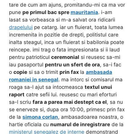
tare de cum am ajuns, promitandu-mi ca ma vor
pune
pe primul bac spre
mauritania
. i-am
lasat sa vorbeasca si m-a salvat ora ridicarii
drapelului
pe catarg. iar un fluierat, toata lumea
incremenita in pozitie de drepti, politistul care
inalta steagul, inca un fluierat si babilonia poate
reincepe. imi trag o fata impresionata si ii laud
pentru patrioticul
ceremonial
si reusesc sa-mi
iau pasaportul
pentru un sfert de ora
, sa-i fac
o
copie
si sa o trimit
prin fax
la
ambasada
romaniei in senegal
. ma intorc si comisarul ma
roaga sa-l ajut sa intocmeasca
textul unui
raport
catre sefii lui. reusesc cu mari eforturi
sa-l scriu
fara a parea mai destept ca el
, sa nu
se enerveze si, dupa ora 10:00, primesc prin fax
de la
simona corlan
, ambasadoarea noastra, o
hartie oficiala cu
numarul de inregistrare
de la
ministerul senegalez de interne
demonstrand