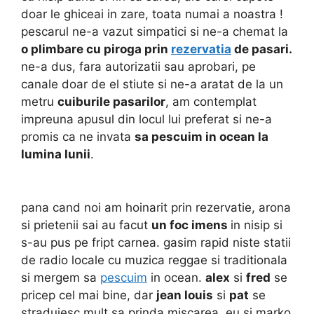
doar le ghiceai in zare, toata numai a noastra !
pescarul ne-a vazut simpatici si ne-a chemat la
o plimbare cu piroga prin
rezervatia
de pasari.
ne-a dus, fara autorizatii sau aprobari, pe
canale doar de el stiute si ne-a aratat de la un
metru
cuiburile pasarilor
, am contemplat
impreuna apusul din locul lui preferat si ne-a
promis ca ne invata
sa pescuim in ocean la
lumina lunii
.
pana cand noi am hoinarit prin rezervatie, arona
si prietenii sai au facut
un foc imens
in nisip si
s-au pus pe fript carnea. gasim rapid niste statii
de radio locale cu muzica reggae si traditionala
si mergem sa
pescuim
in ocean.
alex
si
fred
se
pricep cel mai bine, dar
jean louis
si
pat
se
straduiesc mult sa prinda miscarea. eu si marko