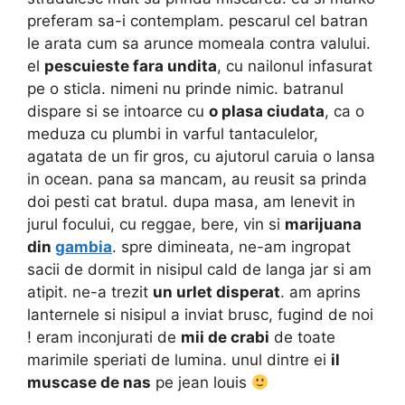
preferam sa-i contemplam. pescarul cel batran
le arata cum sa arunce momeala contra valului.
el
pescuieste fara undita
, cu nailonul infasurat
pe o sticla. nimeni nu prinde nimic. batranul
dispare si se intoarce cu
o plasa ciudata
, ca o
meduza cu plumbi in varful tantaculelor,
agatata de un fir gros, cu ajutorul caruia o lansa
in ocean. pana sa mancam, au reusit sa prinda
doi pesti cat bratul. dupa masa, am lenevit in
jurul focului, cu reggae, bere, vin si
marijuana
din
gambia
. spre dimineata, ne-am ingropat
sacii de dormit in nisipul cald de langa jar si am
atipit. ne-a trezit
un urlet disperat
. am aprins
lanternele si nisipul a inviat brusc, fugind de noi
! eram inconjurati de
mii de crabi
de toate
marimile speriati de lumina. unul dintre ei
il
muscase de nas
pe jean louis