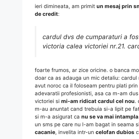
ieri dimineata, am primit
un mesaj prin s
de credit
:
cardul dvs de cumparaturi a fo
victoria calea victoriei nr.21. ca
foarte frumos, ar zice oricine. o banca m
doar ca as adauga un mic detaliu: cardul
avut noroc ca il foloseam pentru plati pri
adevaratii profesionisti, asa ca m-am du
victoriei si
mi-am ridicat cardul cel nou
.
m-au anuntat cand trebuia si-a lipit pe f
si m-a asigurat ca
nu se va mai intampla
un sms pe care nu l-am bagat in seama s
cacanie
, invelita intr-un
celofan dubios
c