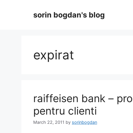
Skip
to
sorin bogdan's blog
content
expirat
raiffeisen bank – pro
pentru clienti
March 22, 2011
by
sorinbogdan