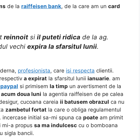
ms
de la
raiffeisen bank
, de la care am un
card
st
reinnoit
si
il puteti ridica
de la ag.
rdul vechi
expira la sfarsitul lunii
.
oderna,
profesionista
, care
isi respecta
clientii.
 respectiv
a expirat
la sfarsitul lunii
ianuarie
. am
n
paypal
si primisem
la timp
un avertisment de la
s
acum doua luni
la agentia raiffeisen de pe calea
 desigur, cucoana careia
ii batusem obrazul
ca nu
ata
zambetul fortat
la care o obliga regulamentul
. incercase initial sa-mi spuna ca
poate
am primit
i mi-a propus
sa ma indulcesc
cu o bomboana
u sigla bancii.