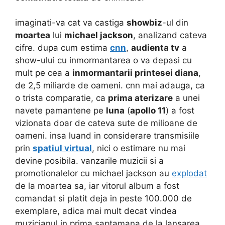
imaginati-va cat va castiga
showbiz
-ul din
moartea
lui
michael jackson
, analizand cateva
cifre. dupa cum estima
cnn
,
audienta tv
a
show-ului cu inmormantarea o va depasi cu
mult pe cea a
inmormantarii printesei diana
,
de 2,5 miliarde de oameni. cnn mai adauga, ca
o trista comparatie, ca
prima aterizare
a unei
navete pamantene pe
luna
(
apollo 11
) a fost
vizionata doar de cateva sute de milioane de
oameni. insa luand in considerare transmisiile
prin
spatiul virtual
, nici o estimare nu mai
devine posibila. vanzarile muzicii si a
promotionalelor cu michael jackson au
explodat
de la moartea sa, iar vitorul album a fost
comandat si platit deja in peste 100.000 de
exemplare, adica mai mult decat vindea
muzicianul in prima saptamana de la lansarea