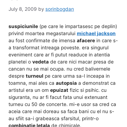
July 8, 2009
by
sorinbogdan
suspiciunile
(pe care le impartasesc pe deplin)
privind moartea megastarului
michael jackson
au fost confirmate de imensa
afacere
in care s-
a transformat intreaga poveste. era singurul
eveniment care ar fi putut readuce in atentia
planetei o
vedeta
de care nici macar presa de
cancan nu se mai ocupa. nu cred balivernele
despre
turneul
pe care urma sa-l inceapa in
toamna, mai ales ca
autopsia
a demonstrat ca
artistul era un om
epuizat
fizic si psihic. cu
siguranta, nu ar fi facut fata unui extenuant
turneu cu 50 de concerte. mi-e usor sa cred ca
aceia care mai doreau sa faca bani cu el nu s-
au sfiit sa-i grabeasca sfarsitul, printr-o
combinatie letala
de chimicale.