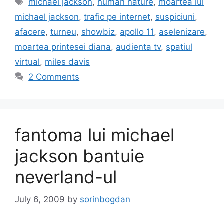
Tags
michael jackson
,
human nature
,
moartea lui
michael jackson
,
trafic pe internet
,
suspiciuni
,
afacere
,
turneu
,
showbiz
,
apollo 11
,
aselenizare
,
moartea printesei diana
,
audienta tv
,
spatiul
virtual
,
miles davis
2 Comments
fantoma lui michael
jackson bantuie
neverland-ul
July 6, 2009
by
sorinbogdan