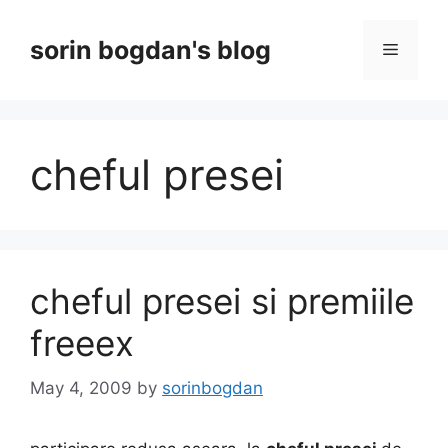
Skip
to
sorin bogdan's blog
Menu
content
cheful presei
cheful presei si premiile
freeex
May 4, 2009
by
sorinbogdan