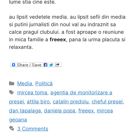
lume stia cine este.
au lipsit vedetele media. au lipsit sefii din media
si putini jurnalisti din noul val au indraznit sa
calce pragul clubului. a fost aproape o reuniune
in mica familie a
freeex
, pana la urma placuta si
relaxanta.
Categories
Media
,
Politică
Tags
mircea toma
,
agentia de monitorizare a
presei
,
attila biro
,
catalin predoiu
,
cheful presei
,
dan tapalaga
,
daniela popa
,
freeex
,
mircea
geoana
3 Comments