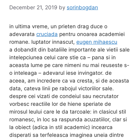
December 21, 2019
by
sorinbogdan
in ultima vreme, un prieten drag duce o
adevarata
cruciada
pentru onoarea academiei
romane. luptator innascut,
eugen mihaescu
a dobandit din bataliile importante ale vietii sale
intelepciunea celui care stie ca – pana si in
aceasta lume pe care nimeni nu mai reuseste s-
o inteleaga – adevarul iese invingator. de
aceea, am incredere ca va cresta, si de aceasta
data, cateva linii pe rabojul victoriilor sale.
despre cei vizati de condeiul sau necrutator
vorbesc reactiile lor de hiene speriate de
mirosul leului care le da tarcoale: in clasicul stil
romanesc, in loc sa raspunda acuzatiilor, clar si
la obiect (adica in stil academic) incearca
disperati sa terfeleasca imaginea uneia dintre