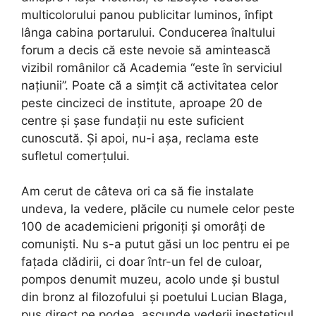
multicolorului panou publicitar luminos, înfipt
lânga cabina portarului. Conducerea înaltului
forum a decis că este nevoie să amintească
vizibil românilor că Academia “este în serviciul
națiunii”. Poate că a simțit că activitatea celor
peste cincizeci de institute, aproape 20 de
centre și șase fundații nu este suficient
cunoscută. Și apoi, nu-i așa, reclama este
sufletul comerțului.
Am cerut de câteva ori ca să fie instalate
undeva, la vedere, plăcile cu numele celor peste
100 de academicieni prigoniți și omorâți de
comuniști. Nu s-a putut găsi un loc pentru ei pe
fațada clădirii, ci doar într-un fel de culoar,
pompos denumit muzeu, acolo unde și bustul
din bronz al filozofului și poetului Lucian Blaga,
pus direct pe podea, ascunde vederii inesteticul