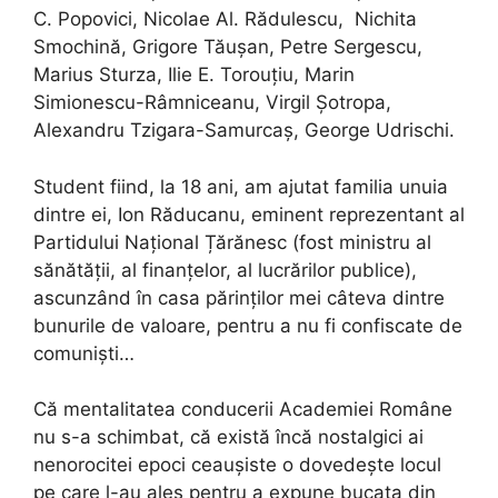
C. Popovici, Nicolae Al. Rădulescu,
Nichita
Smochină, Grigore Tăușan, Petre Sergescu,
Marius Sturza, Ilie E. Torouțiu, Marin
Simionescu-Râmniceanu, Virgil Șotropa,
Alexandru Tzigara-Samurcaș, George Udrischi.
Student fiind, la 18 ani, am ajutat familia unuia
dintre ei, Ion Răducanu, eminent reprezentant al
Partidului Național Țărănesc (fost ministru al
sănătății, al finanțelor, al lucrărilor publice),
ascunzând în casa părinților mei câteva dintre
bunurile de valoare, pentru a nu fi confiscate de
comuniști…
Că mentalitatea conducerii Academiei Române
nu s-a schimbat, că există încă nostalgici ai
nenorocitei epoci ceaușiste o dovedește locul
pe care l-au ales pentru a expune bucata din