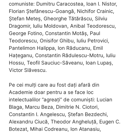
comuniste: Dumitru Caracostea, Ioan I. Nistor,
Florian Ștefănescu-Goangă, Nichifor Crainic,
Ștefan Meteș,
Gheorghe Tătărăscu, Silviu
Dragomir, Iuliu Moldovan, Anibal Teodorescu,
George Fotino, Constantin Motăș, Paul
Teodorescu, Onisifor Ghibu, Iuliu Petrovici,
Pantelimon Halippa, Ion Răducanu, Emil
Hațeganu, Constantin Rădulescu-Motru, Iuliu
Hossu, Teofil Sauciuc-Săveanu, Ioan Lupaș,
Victor Slăvescu.
Pe cei mulți care au fost dați afară din
Academie doar pentru a se face loc
intelectualilor “agreați” de comuniști: Lucian
Blaga, Marcu Beza, Dimitrie N. Ciotori,
Constantin I. Angelescu, Ștefan Bezdechi,
Alexandru Ciucă, Theodor Angheluță, Eugen C.
Botezat, Mihai Codreanu, Ion Atanasiu,