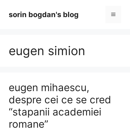
Skip
to
sorin bogdan's blog
Menu
content
eugen simion
eugen mihaescu,
despre cei ce se cred
“stapanii academiei
romane”