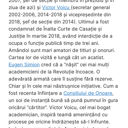
2007, șef de secție și membru în prezidiu și în
ziua de azi) și
Victor Voicu
(secretar general
2002-2006, 2014-2018 și vicepreședinte din
2018, șef de secție din 2014). Ultimul a fost
condamnat de Înalta Curte de Casație și
Justiție în martie 2018, având interdicție de a
ocupa o funcție publică timp de trei ani.
Amândoi sunt mari amatori de titluri și onoruri.
Cartea lor de vizită e lungă cât un acatist.
Eugen Simion
cred că a “nășit” cei mai mulți
academicieni de la Revoluție încoace. O
adevărată armată care îl susține fără rezerve.
Chiar și în cele mai năstrușnice inițiative. Cum a
fost recenta înființare a
Consiliului de Onoare
,
un soi de instanță bună să pună pumnul în gura
oricărui “cârtitor”. Victor Voicu, cel mai bogat
academician, inspiră teamă amenințând cu
procese pe oricine îndrăznește să-l înfrunte.