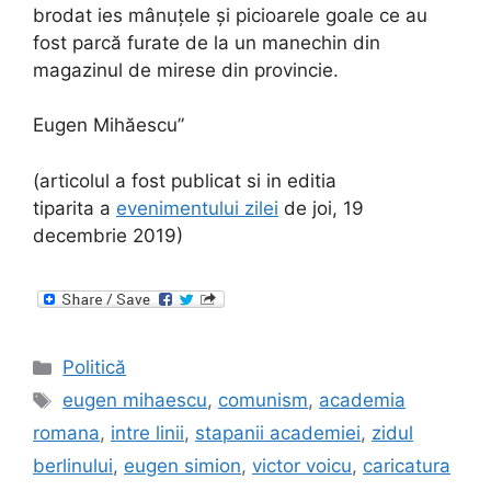
brodat ies mânuțele și picioarele goale ce au
fost parcă furate de la un manechin din
magazinul de mirese din provincie.
Eugen Mihăescu”
(articolul a fost publicat si in editia
tiparita a
evenimentului zilei
de joi, 19
decembrie 2019)
Categories
Politică
Tags
eugen mihaescu
,
comunism
,
academia
romana
,
intre linii
,
stapanii academiei
,
zidul
berlinului
,
eugen simion
,
victor voicu
,
caricatura