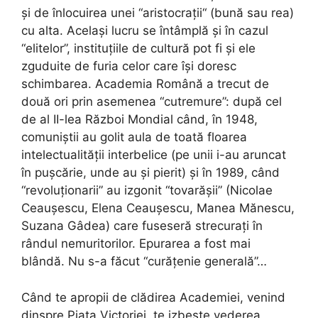
și de înlocuirea unei “aristocrații“ (bună sau rea)
cu alta. Același lucru se întâmplă și în cazul
“elitelor”, instituțiile de cultură pot fi și ele
zguduite de furia celor care își doresc
schimbarea. Academia Română a trecut de
două ori prin asemenea “cutremure”: după cel
de al II-lea Război Mondial când, în 1948,
comuniștii au golit aula de toată floarea
intelectualității interbelice (pe unii i-au aruncat
în pușcărie, unde au și pierit) și în 1989, când
“revoluționarii” au izgonit “tovarășii” (Nicolae
Ceaușescu, Elena Ceaușescu, Manea Mănescu,
Suzana Gâdea) care fuseseră strecurați în
rândul nemuritorilor. Epurarea a fost mai
blândă. Nu s-a făcut “curățenie generală”…
Când te apropii de clădirea Academiei, venind
dinspre Piața Victoriei, te izbește vederea