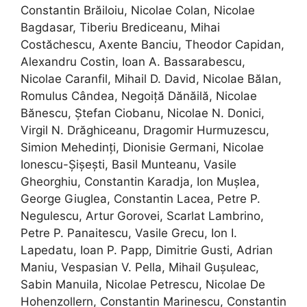
Constantin Brăiloiu, Nicolae Colan, Nicolae
Bagdasar, Tiberiu Brediceanu, Mihai
Costăchescu, Axente Banciu, Theodor Capidan,
Alexandru Costin, Ioan A. Bassarabescu,
Nicolae Caranfil, Mihail D. David, Nicolae Bălan,
Romulus Cândea, Negoiță Dănăilă, Nicolae
Bănescu, Ștefan Ciobanu, Nicolae N. Donici,
Virgil N. Drăghiceanu, Dragomir Hurmuzescu,
Simion Mehedinți, Dionisie Germani, Nicolae
Ionescu-Șișești, Basil Munteanu, Vasile
Gheorghiu, Constantin Karadja, Ion Mușlea,
George Giuglea, Constantin Lacea, Petre P.
Negulescu, Artur Gorovei, Scarlat Lambrino,
Petre P. Panaitescu, Vasile Grecu, Ion I.
Lapedatu, Ioan P. Papp, Dimitrie Gusti, Adrian
Maniu, Vespasian V. Pella, Mihail Gușuleac,
Sabin Manuila, Nicolae Petrescu, Nicolae De
Hohenzollern, Constantin Marinescu, Constantin