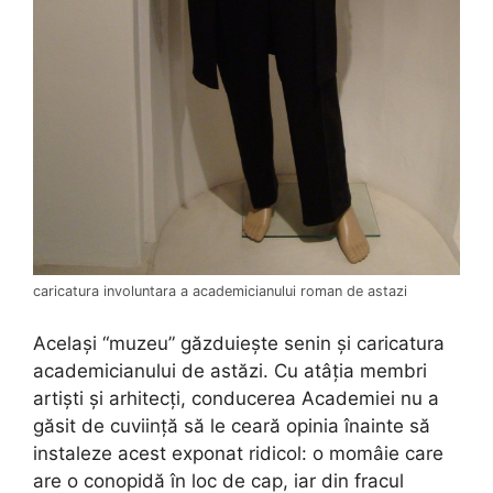
caricatura involuntara a academicianului roman de astazi
Același “muzeu” găzduiește senin și caricatura
academicianului de astăzi. Cu atâția membri
artiști și arhitecți, conducerea Academiei nu a
găsit de cuviință să le ceară opinia înainte să
instaleze acest exponat ridicol: o momâie care
are o conopidă în loc de cap, iar din fracul