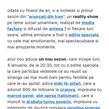
odata cu finalul de an, s-a incheiat si primul
sezon din “
aruncati din tren
“, un
reality show
pe teme social-umanitare, realizat de
media
factory
si difuzat de
antena 1
in fiecare luni
seara. ultima emisiune a fost o
editie speciala
,
cu cele mai emotionante, mai spectaculoase si
mai amuzante momente.
anul nou aduce
un nou sezon
, care incepe luni,
4 ianuarie, de la 20:30, tot cu o editie speciala,
la care participa vedetele ce au reusit sa
stranga cei mai multi bani pentru familiile pe
care le-au ajutat. adica
miki (k-pital)
, care a
adunat 400 de milioane la
craiova
, impreuna cu
marcel pavel
,
alin oprea (talisman)
, care a
muncit la
drobeta turnu severin
, impreuna cu
interpreta de muzica populara
niculina stoican
,