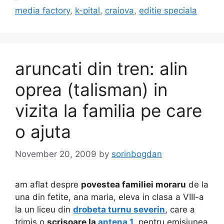
media factory
,
k-pital
,
craiova
,
editie speciala
aruncati din tren: alin
oprea (talisman) in
vizita la familia pe care
o ajuta
November 20, 2009
by
sorinbogdan
am aflat despre
povestea familiei moraru
de la
una din fetite, ana maria, eleva in clasa a VIII-a
la un liceu din
drobeta turnu severin
, care a
trimis o
scrisoare la
antena 1
, pentru emisiunea