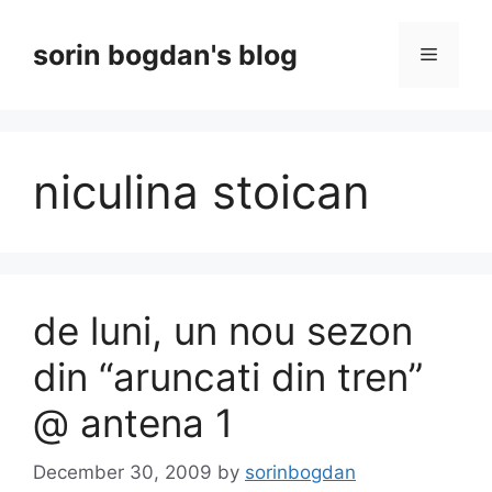
Skip
to
sorin bogdan's blog
Menu
content
niculina stoican
de luni, un nou sezon
din “aruncati din tren”
@ antena 1
December 30, 2009
by
sorinbogdan