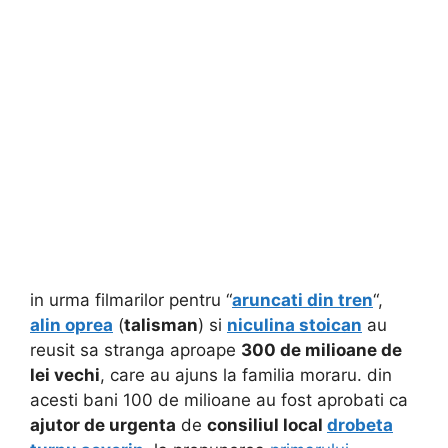
in urma filmarilor pentru “
aruncati din tren
“,
alin oprea
(
talisman
) si
niculina stoican
au
reusit sa stranga aproape
300 de milioane de
lei vechi
, care au ajuns la familia moraru. din
acesti bani 100 de milioane au fost aprobati ca
ajutor de urgenta
de
consiliul local
drobeta