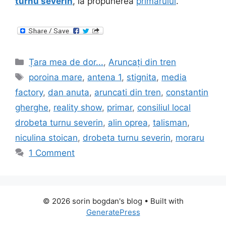
turnu severin
, la propunerea
primarului
.
Categories
Țara mea de dor...
,
Aruncați din tren
Tags
poroina mare
,
antena 1
,
stignita
,
media
factory
,
dan anuta
,
aruncati din tren
,
constantin
gherghe
,
reality show
,
primar
,
consiliul local
drobeta turnu severin
,
alin oprea
,
talisman
,
niculina stoican
,
drobeta turnu severin
,
moraru
1 Comment
© 2026 sorin bogdan's blog
• Built with
GeneratePress