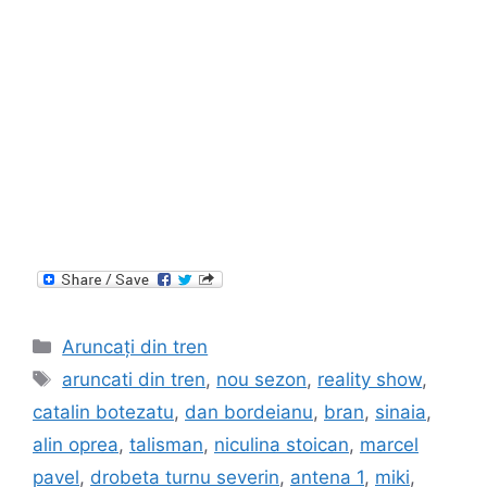
Categories
Aruncați din tren
Tags
aruncati din tren
,
nou sezon
,
reality show
,
catalin botezatu
,
dan bordeianu
,
bran
,
sinaia
,
alin oprea
,
talisman
,
niculina stoican
,
marcel
pavel
,
drobeta turnu severin
,
antena 1
,
miki
,