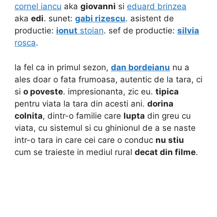
cornel iancu
aka
giovanni
si
eduard brinzea
aka
edi
. sunet:
gabi rizescu
. asistent de
productie:
ionut
stoian
. sef de productie:
silvia
rosca
.
la fel ca in primul sezon,
dan bordeianu
nu a
ales doar o fata frumoasa, autentic de la tara, ci
si
o poveste
. impresionanta, zic eu.
tipica
pentru viata la tara din acesti ani.
dorina
colnita
, dintr-o familie care
lupta
din greu cu
viata, cu sistemul si cu ghinionul de a se naste
intr-o tara in care cei care o conduc
nu stiu
cum se traieste in mediul rural
decat din filme
.