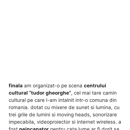
finala
am organizat-o pe scena
centrului
cultural “tudor gheorghe”
, cel mai tare camin
cultural pe care l-am intalnit intr-o comuna din
romania. dotat cu mixere de sunet si lumina, cu
trei grile de lumini si
moving heads, sonorizare
impecabila, videoproiector si internet wireless. a
fost
neincapator
pentru cata lume ar fi dorit sa