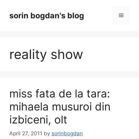
Skip
to
sorin bogdan's blog
Menu
content
reality show
miss fata de la tara:
mihaela musuroi din
izbiceni, olt
April 27, 2011
by
sorinbogdan