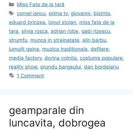
Categories
Miss Fata de la țară
Tags
cornel iancu
,
prima tv
,
giovanni
,
bistrita
,
eduard brinzea
,
ionut stoian
,
miss fata de la
tara
,
silvia rosca
,
adrian robe
,
gabi rizescu
,
strumfu
,
munca in strainatate
,
alin barbu
,
jumulit gaina
,
muzica traditionala
,
defilare
,
media factory
,
dorina colnita
,
costume populare
,
reality show
,
prundu bargaului
,
dan bordeianu
1 Comment
geamparale din
luncavita, dobrogea