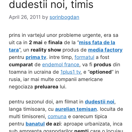
dudestii noi, timis
April 26, 2011
by
sorinbogdan
prins in vartejul unor probleme urgente, era sa
uit ca in
2 mai
e
finala
de la “
miss fata de la
tara
“, un
reality show
produs de
media factory
pentru
prima tv
. intre timp,
formatul
a fost
cumparat
de
endemol france
, va fi
produs
din
toamna in ucraina de
1plus1 tv
, e “
optioned
” in
rusia, iar mai multe companii americane
negociaza
preluarea
lui.
pentru sezonul doi, am filmat in
dudestii noi
,
langa timisoara, cu
aurelian temisan
. locuita de
multi timisoreni,
comuna
e oarecum tipica
pentru
banatul
de azi
: aproape urbanizata, inca
sub amprenta gospodarilor
nemti
care o locuiau