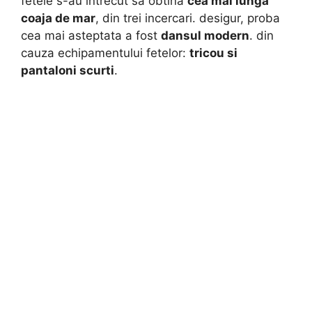
fetele s-au intrecut sa obtina
cea mai lunga
coaja de mar
, din trei incercari. desigur, proba
cea mai asteptata a fost
dansul modern
. din
cauza echipamentului fetelor:
tricou si
pantaloni scurti
.