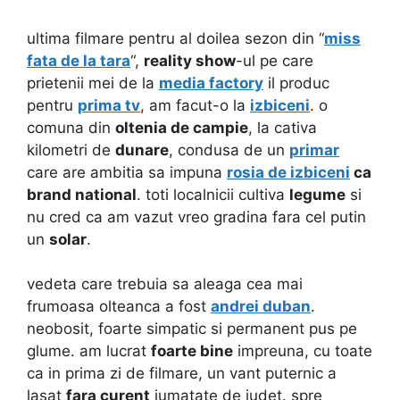
ultima filmare pentru al doilea sezon din “
miss
fata de la tara
“,
reality show
-ul pe care
prietenii mei de la
media factory
il produc
pentru
prima tv
, am facut-o la
izbiceni
. o
comuna din
oltenia de campie
, la cativa
kilometri de
dunare
, condusa de un
primar
care are ambitia sa impuna
rosia de izbiceni
ca
brand national
. toti localnicii cultiva
legume
si
nu cred ca am vazut vreo gradina fara cel putin
un
solar
.
vedeta care trebuia sa aleaga cea mai
frumoasa olteanca a fost
andrei duban
.
neobosit, foarte simpatic si permanent pus pe
glume. am lucrat
foarte bine
impreuna, cu toate
ca in prima zi de filmare, un vant puternic a
lasat
fara curent
jumatate de judet. spre