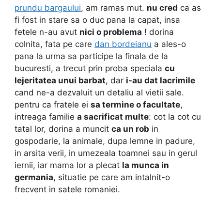
prundu bargaului
,
am ramas mut.
nu cred
ca as
fi fost in stare sa o duc pana la capat, insa
fetele n-au avut
nici o problema
! dorina
colnita, fata pe care
dan bordeianu
a ales-o
pana la urma sa participe la finala de la
bucuresti, a trecut prin proba speciala
cu
lejeritatea unui barbat
, dar
i-au dat lacrimile
cand ne-a dezvaluit un detaliu al vietii sale.
pentru ca fratele ei
sa termine o facultate
,
intreaga familie
a sacrificat multe
: cot la cot cu
tatal lor, dorina a muncit
ca un rob
in
gospodarie, la animale, dupa lemne in padure,
in arsita verii, in umezeala toamnei sau in gerul
iernii, iar mama lor a plecat
la munca in
germania
, situatie pe care am intalnit-o
frecvent in satele romaniei.