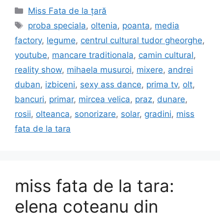
Categories
Miss Fata de la țară
Tags
proba speciala
,
oltenia
,
poanta
,
media
factory
,
legume
,
centrul cultural tudor gheorghe
,
youtube
,
mancare traditionala
,
camin cultural
,
reality show
,
mihaela musuroi
,
mixere
,
andrei
duban
,
izbiceni
,
sexy ass dance
,
prima tv
,
olt
,
bancuri
,
primar
,
mircea velica
,
praz
,
dunare
,
rosii
,
olteanca
,
sonorizare
,
solar
,
gradini
,
miss
fata de la tara
miss fata de la tara:
elena coteanu din