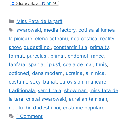
Categories
Miss Fata de la țară
Tags
swarowski
,
media factory
,
poti sa ai lumea
la picioare
,
elena coteanu
,
nea costica
,
reality
show
,
dudestii noi
,
constantin jula
,
prima tv
,
format
,
purcelusi
,
primar
,
endemol france
,
fanfara
,
spania
,
1plus1
,
coaja de mar
,
timis
,
optioned
,
dans modern
,
ucraina
,
alin nica
,
costume sexy
,
banat
,
eurovision
,
mancare
traditionala
,
semifinala
,
showman
,
miss fata de
la tara
,
cristal swarowski
,
aurelian temisan
,
nelutu din dudestii noi
,
costume populare
1 Comment