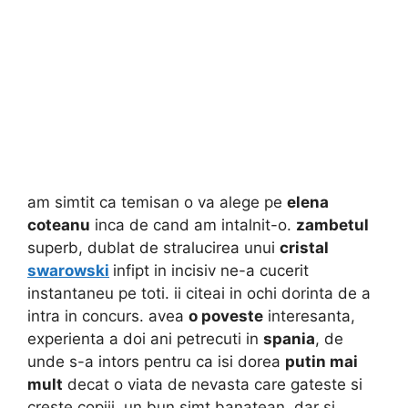
am simtit ca temisan o va alege pe
elena
coteanu
inca de cand am intalnit-o.
zambetul
superb, dublat de stralucirea unui
cristal
swarowski
infipt in incisiv ne-a cucerit
instantaneu pe toti. ii citeai in ochi dorinta de a
intra in concurs. avea
o poveste
interesanta,
experienta a doi ani petrecuti in
spania
, de
unde s-a intors pentru ca isi dorea
putin mai
mult
decat o viata de nevasta care gateste si
creste copiii, un bun simt banatean, dar si