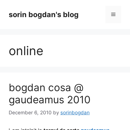
Skip
to
sorin bogdan's blog
Menu
content
online
bogdan cosa @
gaudeamus 2010
December 6, 2010
by
sorinbogdan