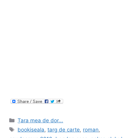
Categories
Țara mea de dor...
Tags
bookiseala
,
targ de carte
,
roman
,