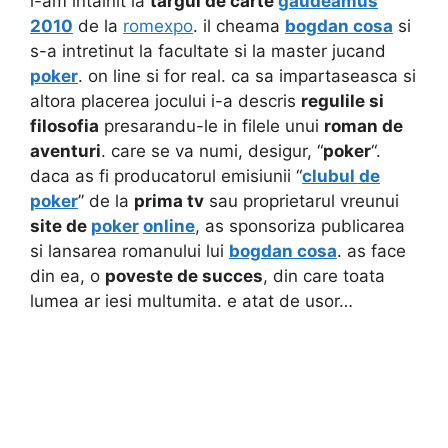
l-am intalnit la
targul de carte
gaudeamus
2010
de la
romexpo
. il cheama
bogdan cosa
si
s-a intretinut la facultate si la master jucand
poker
. on line si for real. ca sa impartaseasca si
altora placerea jocului i-a descris
regulile si
filosofia
presarandu-le in filele unui
roman de
aventuri
. care se va numi, desigur, “
poker
“.
daca as fi producatorul emisiunii “
clubul de
poker
” de la
prima tv
sau proprietarul vreunui
site de
poker
online
, as sponsoriza publicarea
si lansarea romanului lui
bogdan cosa
. as face
din ea, o
poveste de succes
, din care toata
lumea ar iesi multumita. e atat de usor…