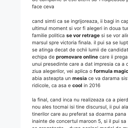
face ceva
cand simti ca se ingrijoreaza, ii bagi in c
ultimul moment si vor fi alegeri in doua tur
familie politica
se vor retrage
si se vor ali
marsul spre victoria finala. il pui sa se lup
se atinga decat de ochii lumii de candidatu
echipa de
promovare online
care ii prega
unui presedinte care a dat impresia ca a cas
ziua alegerilor, vei aplica o
formula magi
abia asteapta un
mesia
ce va darama siste
ridicole, ca asa e
cool
in 2016
la final, cand inca nu realizeaza ca a pierd
nou ales tocmai isi tine discursul, ii pui 
tinerilor care au preferat sa doarma pana
inainte de concertul maroon 5, si il pui s