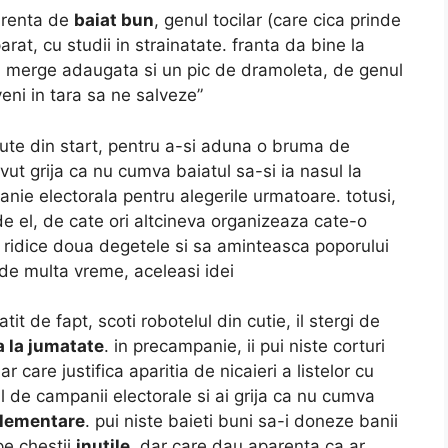
arenta de
baiat bun
, genul tocilar (care cica prinde
arat, cu studii in strainatate. franta da bine la
is. merge adaugata si un pic de dramoleta, de genul
veni in tara sa ne salveze”
dute din start, pentru a-si aduna o bruma de
avut grija ca nu cumva baiatul sa-si ia nasul la
nie electorala pentru alegerile urmatoare. totusi,
 de el, de cate ori altcineva organizeaza cate-o
 ridice doua degetele si sa aminteasca poporului
, de multa vreme, aceleasi idei
it de fapt, scoti robotelul din cutie, il stergi de
 la jumatate
. in precampanie, ii pui niste corturi
r care justifica aparitia de nicaieri a listelor cu
 de campanii electorale si ai grija ca nu cumva
elementare
. pui niste baieti buni sa-i doneze banii
pe chestii
inutile
, dar care dau aparenta ca ar