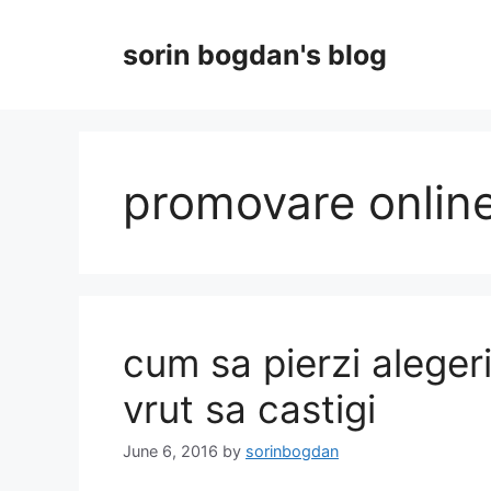
Skip
to
sorin bogdan's blog
content
promovare onlin
cum sa pierzi aleger
vrut sa castigi
June 6, 2016
by
sorinbogdan