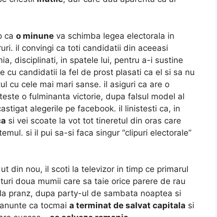
ap ca
o minune
va schimba legea electorala in
uri. il convingi ca toti candidatii din aceeasi
nia, disciplinati, in spatele lui, pentru a-i sustine
te cu candidatii la fel de prost plasati ca el si sa nu
l cu cele mai mari sanse. il asiguri ca are o
teste o fulminanta victorie, dupa falsul model al
tigat alegerile pe facebook. il linistesti ca, in
ca
si vei scoate la vot tot tineretul din oras care
mul. si il pui sa-si faca singur “clipuri electorale”
ut din nou, il scoti la televizor in timp ce primarul
alaturi doua mumii care sa taie orice parere de rau
 la pranz, dupa party-ul de sambata noaptea si
a anunte ca tocmai
a terminat de salvat capitala
si