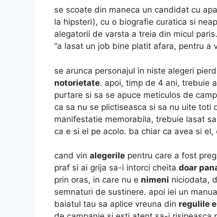
se scoate din maneca un candidat cu ap
la hipsteri), cu o biografie curatica si neap
alegatorii de varsta a treia din micul par
“a lasat un job bine platit afara, pentru a 
se arunca personajul in niste alegeri pier
notorietate
. apoi, timp de 4 ani, trebuie 
purtare si sa se apuce meticulos de campa
ca sa nu se plictiseasca si sa nu uite toti
manifestatie memorabila, trebuie lasat sa
ca e si el pe acolo. ba chiar ca avea si el
cand vin
alegerile
pentru care a fost pregat
praf si ai grija sa-i intorci cheita
doar pana
prin oras, in care nu e
nimeni
niciodata, da
semnaturi de sustinere. apoi iei un manual
baiatul tau sa aplice vreuna din
regulile 
de campanie si esti atent sa-i risipeasca 