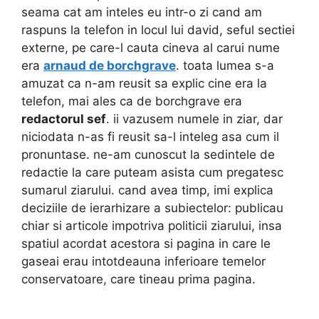
seama cat am inteles eu intr-o zi cand am
raspuns la telefon in locul lui david, seful sectiei
externe, pe care-l cauta cineva al carui nume
era
arnaud de borchgrave
. toata lumea s-a
amuzat ca n-am reusit sa explic cine era la
telefon, mai ales ca de borchgrave era
redactorul sef
. ii vazusem numele in ziar, dar
niciodata n-as fi reusit sa-l inteleg asa cum il
pronuntase. ne-am cunoscut la sedintele de
redactie la care puteam asista cum pregatesc
sumarul ziarului. cand avea timp, imi explica
deciziile de ierarhizare a subiectelor: publicau
chiar si articole impotriva politicii ziarului, insa
spatiul acordat acestora si pagina in care le
gaseai erau intotdeauna inferioare temelor
conservatoare, care tineau prima pagina.