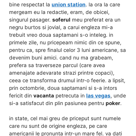
bine respectat la
union station
. la ora la care
mergeam eu la redactie, eram, de obicei,
singurul pasager.
soferul
meu preferat era un
negru burtos si jovial, a carui engleza mi-a
trebuit vreo doua saptamani s-o inteleg. in
primele zile, nu pricepeam nimic din ce spune,
pentru ca, spre finalul celor 3 luni americane, sa
devenim buni amici. cand nu ma grabeam,
prefera sa traverseze parcul (care avea
amenajate adevarate strazi printre copaci),
ceea ce transforma drumul intr-o feerie. a lipsit,
prin octombrie, doua saptamani si s-a intors
fericit din
vacanta
petrecuta in
las vegas
, unde
si-a satisfacut din plin pasiunea pentru
poker
.
in state, cel mai greu de priceput sunt numele
care nu sunt de origine engleza, pe care
americanii le pronunta intr-un mare fel. va dati