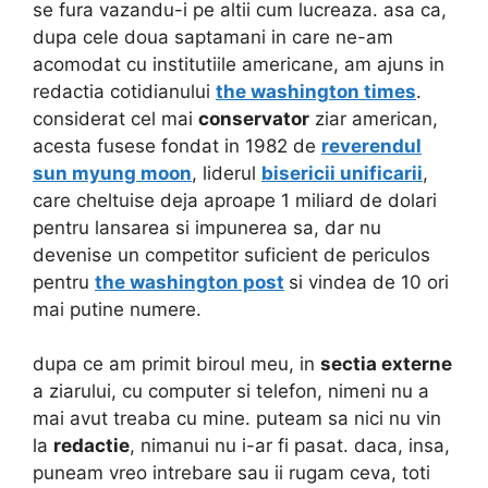
se fura vazandu-i pe altii cum lucreaza. asa ca,
dupa cele doua saptamani in care ne-am
acomodat cu institutiile americane, am ajuns in
redactia cotidianului
the washington times
.
considerat cel mai
conservator
ziar american,
acesta fusese fondat in 1982 de
reverendul
sun myung moon
, liderul
bisericii unificarii
,
care cheltuise deja aproape 1 miliard de dolari
pentru lansarea si impunerea sa, dar nu
devenise un competitor suficient de periculos
pentru
the washington post
si vindea de 10 ori
mai putine numere.
dupa ce am primit biroul meu, in
sectia externe
a ziarului, cu computer si telefon, nimeni nu a
mai avut treaba cu mine. puteam sa nici nu vin
la
redactie
, nimanui nu i-ar fi pasat. daca, insa,
puneam vreo intrebare sau ii rugam ceva, toti