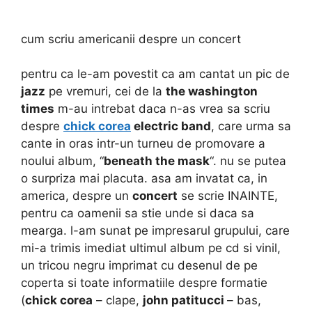
cum scriu americanii despre un concert
pentru ca le-am povestit ca am cantat un pic de
jazz
pe vremuri, cei de la
the washington
times
m-au intrebat daca n-as vrea sa scriu
despre
chick corea
electric band
, care urma sa
cante in oras intr-un turneu de promovare a
noului album, “
beneath the mask
“. nu se putea
o surpriza mai placuta. asa am invatat ca, in
america, despre un
concert
se scrie INAINTE,
pentru ca oamenii sa stie unde si daca sa
mearga. l-am sunat pe impresarul grupului, care
mi-a trimis imediat ultimul album pe cd si vinil,
un tricou negru imprimat cu desenul de pe
coperta si toate informatiile despre formatie
(
chick corea
– clape,
john patitucci
– bas,