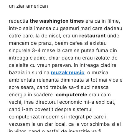
un ziar american
redactia
the washington times
era ca in filme,
intr-o sala imensa cu geamuri mari care dadeau
catre parc. la demisol, era un
restaurant
unde
mancam de pranz, beam cafea si existau
singurele 3-4 mese la care se putea fuma din
intreaga cladire. chiar daca nu erau izolate de
celelalte cu vreun paravan. in intreaga cladire
bazaia in surdina
muzak music
, o muzica
ambientala relaxanta dimineata si tot mai vioaie
spre seara, cand trebuie sa-ti suplineasca
energia in scadere.
computerele
erau cam
vechi, insa directorul economic mi-a explicat,
cand i-am povestit despre sistemul
computerizat modern si integrat pe care il
vazusem la un ziar local, ca le vor schimba si ei
in viitor, cand o astfel de investitie va fi