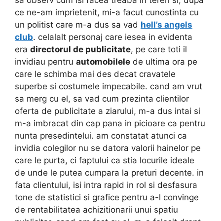
sa observ cum isi facea treaba in teren si, dupa
ce ne-am imprietenit, mi-a facut cunostinta cu
un politist care m-a dus sa vad
hell’s angels
club
. celalalt personaj care iesea in evidenta
era
directorul de publicitate
, pe care toti il
invidiau pentru
automobilele
de ultima ora pe
care le schimba mai des decat cravatele
superbe si costumele impecabile. cand am vrut
sa merg cu el, sa vad cum prezinta clientilor
oferta de publicitate a ziarului, m-a dus intai si
m-a imbracat din cap pana in picioare ca pentru
nunta presedintelui. am constatat atunci ca
invidia colegilor nu se datora valorii hainelor pe
care le purta, ci faptului ca stia locurile ideale
de unde le putea cumpara la preturi decente. in
fata clientului, isi intra rapid in rol si desfasura
tone de statistici si grafice pentru a-l convinge
de rentabilitatea achizitionarii unui spatiu