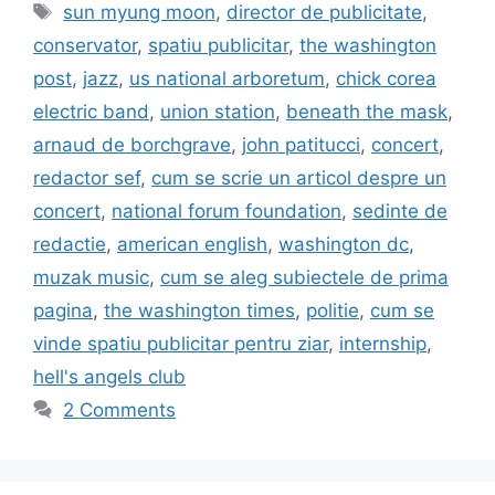
Tags
sun myung moon
,
director de publicitate
,
conservator
,
spatiu publicitar
,
the washington
post
,
jazz
,
us national arboretum
,
chick corea
electric band
,
union station
,
beneath the mask
,
arnaud de borchgrave
,
john patitucci
,
concert
,
redactor sef
,
cum se scrie un articol despre un
concert
,
national forum foundation
,
sedinte de
redactie
,
american english
,
washington dc
,
muzak music
,
cum se aleg subiectele de prima
pagina
,
the washington times
,
politie
,
cum se
vinde spatiu publicitar pentru ziar
,
internship
,
hell's angels club
2 Comments