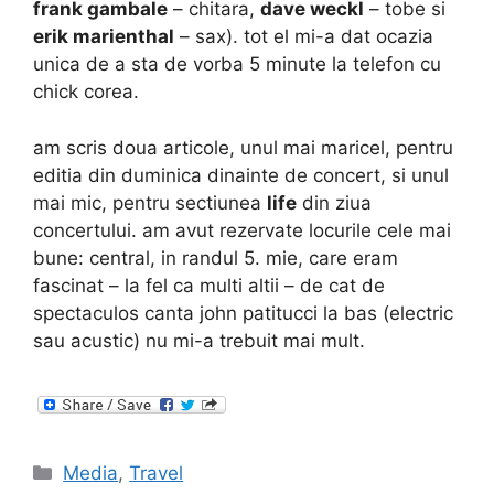
frank gambale
– chitara,
dave weckl
– tobe si
erik marienthal
– sax). tot el mi-a dat ocazia
unica de a sta de vorba 5 minute la telefon cu
chick corea.
am scris doua articole, unul mai maricel, pentru
editia din duminica dinainte de concert, si unul
mai mic, pentru sectiunea
life
din ziua
concertului. am avut rezervate locurile cele mai
bune: central, in randul 5. mie, care eram
fascinat – la fel ca multi altii – de cat de
spectaculos canta john patitucci la bas (electric
sau acustic) nu mi-a trebuit mai mult.
Categories
Media
,
Travel