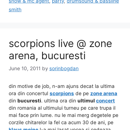
snow & mc agent
,
party
,
drumsound & bassline
smith
scorpions live @ zone
arena, bucuresti
June 10, 2011
by
sorinbogdan
din motive de job, n-am ajuns decat la ultima
ora din concertul
scorpions
de pe
zone arena
din
bucuresti
. ultima ora din
ultimul
concert
din romania al ultimului turneu pe care trupa il
mai face prin lume. nu le mai merg degetele pe
corzile chitarelor la fel ca acum 30 de ani, pe
klaus meine
l-a mai lasat vocea si cedeaza