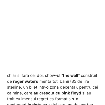
chiar si fara cei doi, show-ul “
the wall
” construit
de
roger waters
merita toti banii (85 de lire
sterline, un bilet intr-o zona decenta). pentru cei
ca mine, care
au crescut cu pink floyd
si au
trait cu imensul regret ca formatia s-a
destramat
inainte
ca zidul care ne despartea