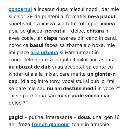
concertul
a inceput dupa miezul noptii, dar mie
si celor 39 de prieteni ai formatiei
ne-a placut
.
sunetistul era
varza
si a futut tot tripul:
vocea
abia se ghicea,
percutia
– deloc,
chitara
n-
avea coaie, iar
clapa
rasarea din cand in cand.
noroc ca
basul
facea sa zbarnaie o boxa. mie
imi place
aria urbana
si i-am urmarit in
concertele lor de-a lungul ultimilor ani. aseara
au abuzat de dub
si au acceptat sa cante cu
kinder-ul ala la mixer. care merita
un glonte-n
cap
. (dialog intre tony, vocalistul si public: “mi
se pare mie sau
nu am destule medii
in voce ?”
“ni se pare noua sau
nu se aude vocea
mai
deloc ?”)
gagici
– putine. interesante –
doua
. una, gen 16
ani, freza
french glamour
,
toale in armonie