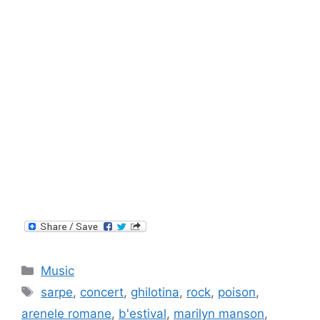
Categories
Music
Tags
sarpe
,
concert
,
ghilotina
,
rock
,
poison
,
arenele romane
,
b'estival
,
marilyn manson
,