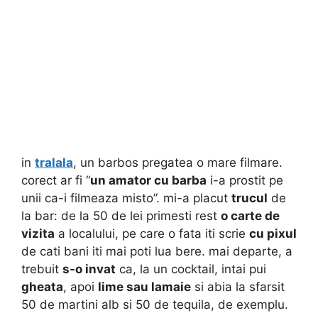
in
tralala
, un barbos pregatea o mare filmare.
corect ar fi “
un amator
cu barba
i-a prostit pe
unii ca-i filmeaza misto”. mi-a placut
trucul
de
la bar:
de la 50 de lei primesti rest
o carte de
vizita
a localului, pe care o fata iti scrie
cu pixul
de cati bani iti mai poti lua bere. mai departe, a
trebuit
s-o invat
ca, la un cocktail, intai pui
gheata
, apoi
lime sau lamaie
si abia la sfarsit
50 de martini alb si 50 de tequila, de exemplu.