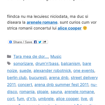
fiindca nu ma lecuiesc niciodata, ma duc si
diseara la
arenele romane
. sunt curios cum vor
strica romanii concertul lui
alice cooper
Categories
Țara mea de dor...
,
Music
Tags
sonorizare
,
drum'n'bass
,
balcanism
,
bare
noize
,
suede
,
alexander robotnick
,
one events
,
berlin club
,
bucuresti
,
arena dnb
,
street delivery
2011
,
concert
,
arena dnb summer fest 2011
,
nu-
disco
,
romania
,
ploaie
,
sauna
,
arenele romane
,
cort
,
fum
,
d'n'b
,
umbrele
,
alice cooper
,
live
,
dj