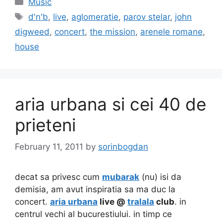
Music
Tags
d'n'b
,
live
,
aglomeratie
,
parov stelar
,
john
digweed
,
concert
,
the mission
,
arenele romane
,
house
aria urbana si cei 40 de
prieteni
February 11, 2011
by
sorinbogdan
decat sa privesc cum
mubarak
(nu) isi da
demisia, am avut inspiratia sa ma duc la
concert.
aria urbana
live @
tralala
club
. in
centrul vechi al bucurestiului. in timp ce