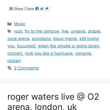
Categories
Music
Tags
rock
,
fly to the rainbow
,
live
,
ungaria
,
drapel
,
zone arena
,
scorpions
,
klaus meine
,
still loving
you
,
bucuresti
,
when the smoke is going down
,
concert
,
rock you like a hurricane
,
romania
,
rockeri
2 Comments
roger waters live @ O2
arena, london, uk