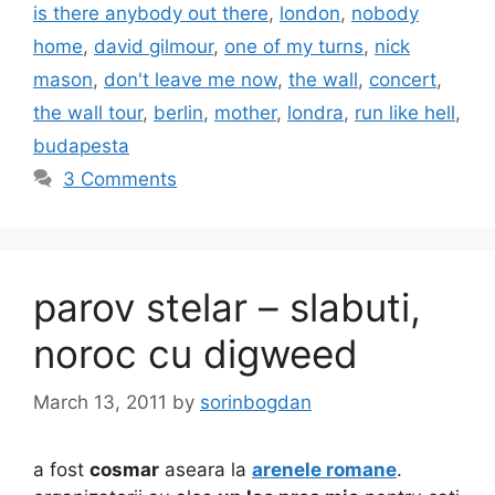
is there anybody out there
,
london
,
nobody
home
,
david gilmour
,
one of my turns
,
nick
mason
,
don't leave me now
,
the wall
,
concert
,
the wall tour
,
berlin
,
mother
,
londra
,
run like hell
,
budapesta
3 Comments
parov stelar – slabuti,
noroc cu digweed
March 13, 2011
by
sorinbogdan
a fost
cosmar
aseara la
arenele romane
.