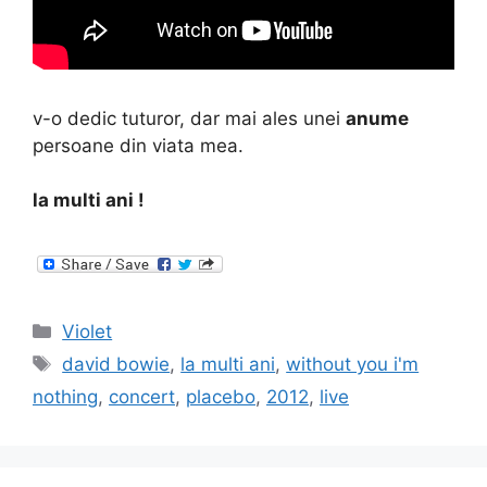
v-o dedic tuturor, dar mai ales unei
anume
persoane din viata mea.
la multi ani !
Categories
Violet
Tags
david bowie
,
la multi ani
,
without you i'm
nothing
,
concert
,
placebo
,
2012
,
live