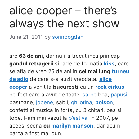
alice cooper – there’s
always the next show
June 21, 2011
by
sorinbogdan
are
63 de ani
, dar nu i-a trecut inca prin cap
gandul retragerii
si rade de formatia
kiss
, care
se afla de vreo 25 de ani in
cel mai lung
turneu
de adio
de care s-a auzit vreodata.
alice
cooper
a venit la
bucuresti
cu un
rock cirkus
perfect care a avut de toate:
sarpe
boa,
papusi
,
bastoane,
jobene
, sabii,
ghilotina
,
poison
,
confetti si muzica in forta, cu 3 chitari, bas si
tobe. l-am mai vazut la
b’estival
in 2007, pe
aceesi scena
cu
marilyn manson
, dar acum
parca a fost mai bun.