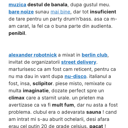
muzica
destul de banala
, dupa gustul meu.
bare noize
sunau
mai bine
, dar tot
insuficient
de tare pentru un party drum’n’bass. asa ca m-
am carat, la fel ca o buna parte din audienta.
penibil
.
alexander robotnick
a mixat in
berlin club
,
invitat de organizatorii
street delivery
.
marturisesc ca am fost cam reticent, pentru ca
nu ma dau in vant dupa
nu-disco
. italianul a
fost, insa,
sclipitor
. piese misto, remixate cu
multa
imaginatie
, dozate perfect spre un
climax
care a starnit urale. un prieten ma
avertizase ca va fi
mult fum
, dar nu asta a fost
problema. clubul era o adevarata
sauna
! cand
am intrat mi s-au aburit ochelarii, desi afara
erau cel putin 20 de grade celsius.
pacat
!