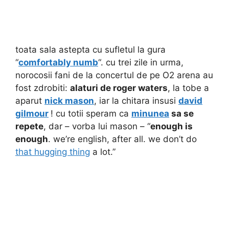
toata sala astepta cu sufletul la gura
“
comfortably numb
“. cu trei zile in urma,
norocosii fani de la concertul de pe O2 arena au
fost zdrobiti:
alaturi de roger waters
, la tobe a
aparut
nick mason
, iar la chitara insusi
david
gilmour
! cu totii speram ca
minunea
sa se
repete
, dar – vorba lui mason – “
enough is
enough
. we’re english, after all. we don’t do
that hugging thing
a lot.”