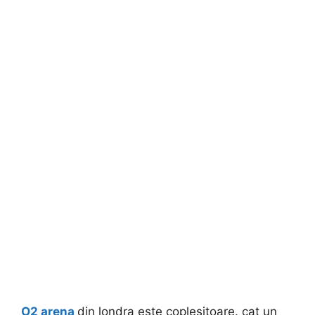
O2 arena
din londra este coplesitoare. cat un