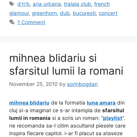
Tags
d'n'b
,
aria urbana
,
tralala club
,
french
glamour
,
greenhorn
,
dub
,
bucuresti
,
concert
1 Comment
mihnea blidariu si
sfarsitul lumii la romani
November 25, 2010
by
sorinbogdan
mihnea blidariu
de la formatia
luna amara
din
cluj si-a imaginat ce s-ar intampla de
sfarsitul
lumii in romania
si a scris un roman: “
playlist
“.
ne recomanda sa-l citim ascultand piesele care
inspira fiecare capitol. i-ar fi placut sa ataseze