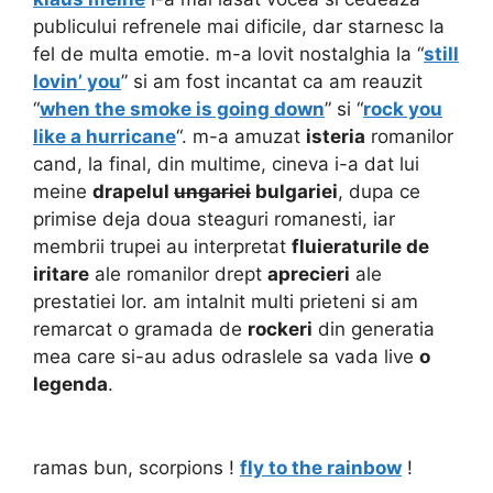
publicului refrenele mai dificile, dar starnesc la
fel de multa emotie. m-a lovit nostalghia la “
still
lovin’ you
” si am fost incantat ca am reauzit
“
when the smoke is going down
” si “
rock you
like a hurricane
“. m-a amuzat
isteria
romanilor
cand, la final, din multime, cineva i-a dat lui
meine
drapelul
ungariei
bulgariei
, dupa ce
primise deja doua steaguri romanesti, iar
membrii trupei au interpretat
fluieraturile de
iritare
ale romanilor drept
aprecieri
ale
prestatiei lor. am intalnit multi prieteni si am
remarcat o gramada de
rockeri
din generatia
mea care si-au adus odraslele sa vada live
o
legenda
.
ramas bun, scorpions !
fly to the rainbow
!