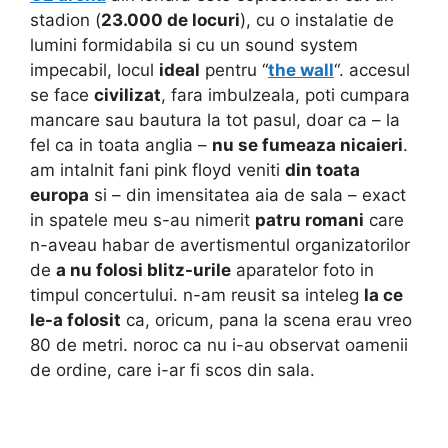
stadion (
23.000 de locuri
), cu o instalatie de
lumini formidabila si cu un sound system
impecabil, locul
ideal
pentru “
the wall
“. accesul
se face
civilizat
, fara imbulzeala, poti cumpara
mancare sau bautura la tot pasul, doar ca – la
fel ca in toata anglia –
nu se fumeaza nicaieri
.
am intalnit fani pink floyd veniti
din toata
europa
si – din imensitatea aia de sala – exact
in spatele meu s-au nimerit
patru romani
care
n-aveau habar de avertismentul organizatorilor
de
a nu folosi blitz-urile
aparatelor foto in
timpul concertului. n-am reusit sa inteleg
la ce
le-a folosit
ca, oricum, pana la scena erau vreo
80 de metri. noroc ca nu i-au observat oamenii
de ordine, care i-ar fi scos din sala.