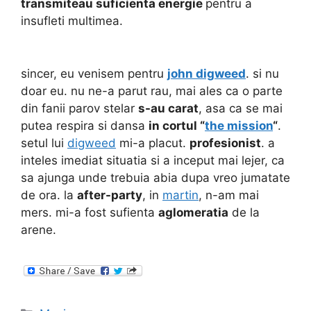
transmiteau suficienta energie
pentru a
insufleti multimea.
sincer, eu venisem pentru
john digweed
. si nu
doar eu. nu ne-a parut rau, mai ales ca o parte
din fanii parov stelar
s-au carat
, asa ca se mai
putea respira si dansa
in cortul “
the mission
“
.
setul lui
digweed
mi-a placut.
profesionist
. a
inteles imediat situatia si a inceput mai lejer, ca
sa ajunga unde trebuia abia dupa vreo jumatate
de ora. la
after-party
, in
martin
, n-am mai
mers. mi-a fost sufienta
aglomeratia
de la
arene.
Categories