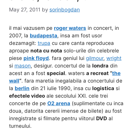
May 27, 2011
by
sorinbogdan
il mai vazusem pe
roger waters
in concert, in
2007, la
budapesta
, insa am fost usor
dezamagit:
trupa
cu care canta reproducea
aproape
nota cu nota
solo-urile din celebrele
piese
pink floyd
. fara geniul lui
gilmour
,
wright
si
mason
, desigur. concertul de la
londra
din
acest an a fost
special
. waters
a recreat “
the
wall
“
. fara maretia inegalabila a concertului de
la
berlin
din 21 iulie 1990, insa cu
logistica
si
efectele video
ale secolului XXI. cele trei
concerte de pe
O2 arena
(suplimentate cu inca
doua, datorita cererii imense de bilete) au fost
inregistrate si filmate pentru viitorul
DVD
al
turneului.