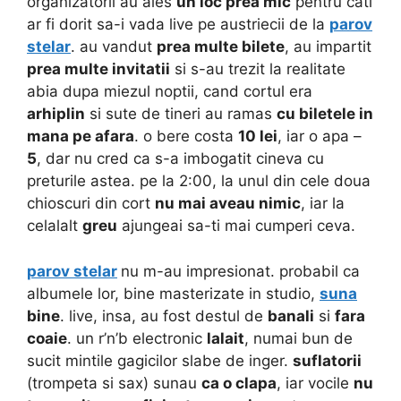
organizatorii au ales
un loc prea mic
pentru cati
ar fi dorit sa-i vada live pe austriecii de la
parov
stelar
. au vandut
prea multe bilete
, au impartit
prea multe invitatii
si s-au trezit la realitate
abia dupa miezul noptii, cand cortul era
arhiplin
si sute de tineri au ramas
cu biletele in
mana pe afara
. o bere costa
10 lei
, iar o apa –
5
, dar nu cred ca s-a imbogatit cineva cu
preturile astea. pe la 2:00, la unul din cele doua
chioscuri din cort
nu mai aveau nimic
, iar la
celalalt
greu
ajungeai sa-ti mai cumperi ceva.
parov stelar
nu m-au impresionat. probabil ca
albumele lor, bine masterizate in studio,
suna
bine
. live, insa, au fost destul de
banali
si
fara
coaie
. un r’n’b electronic
lalait
, numai bun de
sucit mintile gagicilor slabe de inger.
suflatorii
(trompeta si sax) sunau
ca o clapa
, iar vocile
nu