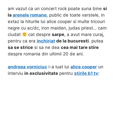
am vazut ca un concert rock poate suna bine
si
la
arenele romane
, public de toate varstele, in
extaz la hiturile lui alice cooper si multe tricouri
negre cu ac/dc, iron maiden, judas priest… cam
ciudat
cat despre
sarpe
, a avut mare curaj,
pentru ca era
inchiriat
de la bucuresti
. putea
sa se strice
si sa ne dea
cea mai tare stire
despre romania din ultimii 20 de ani.
andreea vorniciuc
i-a luat lui
alice cooper
un
interviu
in exclusivitate
pentru
stirile b1 tv
: