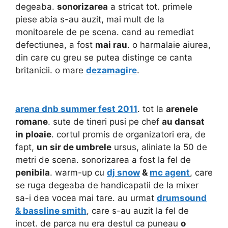
degeaba.
sonorizarea
a stricat tot. primele
piese abia s-au auzit, mai mult de la
monitoarele de pe scena. cand au remediat
defectiunea, a fost
mai rau
. o harmalaie aiurea,
din care cu greu se putea distinge ce canta
britanicii. o mare
dezamagire
.
arena dnb summer fest 2011
. tot la
arenele
romane
. sute de tineri pusi pe chef
au dansat
in ploaie
. cortul promis de organizatori era, de
fapt,
un sir de umbrele
ursus, aliniate la 50 de
metri de scena. sonorizarea a fost la fel de
penibila
. warm-up cu
dj snow
&
mc agent
, care
se ruga degeaba de handicapatii de la mixer
sa-i dea vocea mai tare. au urmat
drumsound
& bassline smith
, care s-au auzit la fel de
incet. de parca nu era destul ca puneau
o