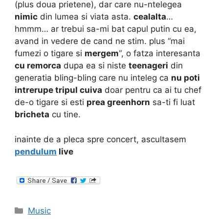
(plus doua prietene), dar care nu-ntelegea
nimic
din lumea si viata asta.
cealalta
…
hmmm… ar trebui sa-mi bat capul putin cu ea,
avand in vedere de cand ne stim. plus “mai
fumezi o tigare si
mergem
“, o fatza interesanta
cu remorca
dupa ea si niste
teenageri
din
generatia bling-bling care nu inteleg ca
nu poti
intrerupe tripul cuiva
doar pentru ca ai tu chef
de-o tigare si esti
prea greenhorn
sa-ti fi luat
bricheta
cu tine.
inainte de a pleca spre concert, ascultasem
pendulum
live
Categories
Music