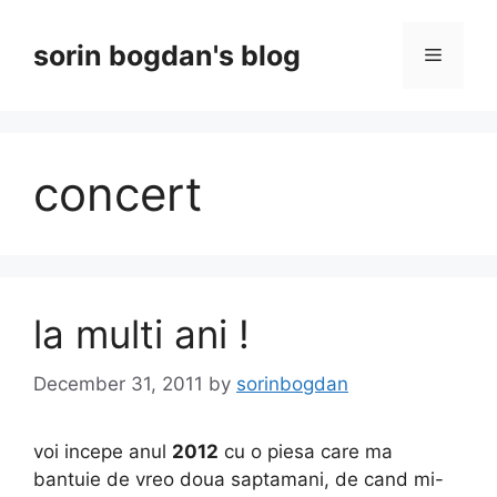
Skip
to
sorin bogdan's blog
Menu
content
concert
la multi ani !
December 31, 2011
by
sorinbogdan
voi incepe anul
2012
cu o piesa care ma
bantuie de vreo doua saptamani, de cand mi-