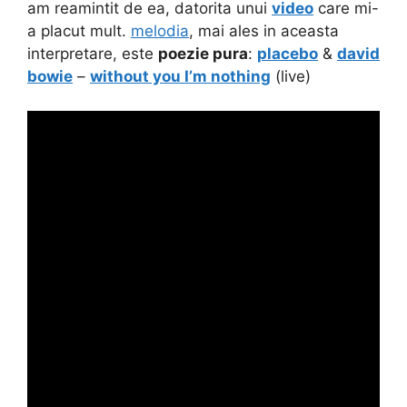
am reamintit de ea, datorita unui
video
care mi-
a placut mult.
melodia
, mai ales in aceasta
interpretare, este
poezie pura
:
placebo
&
david
bowie
–
without you I’m nothing
(live)