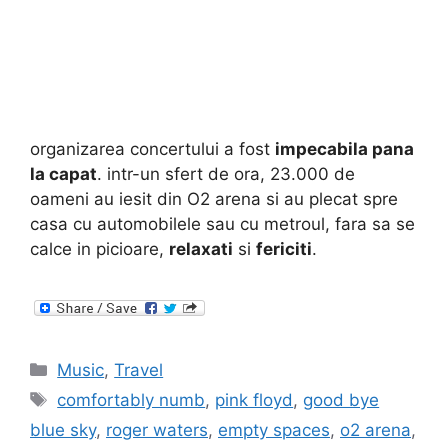
organizarea concertului a fost
impecabila pana
la capat
. intr-un sfert de ora, 23.000 de
oameni au iesit din O2 arena si au plecat spre
casa cu automobilele sau cu metroul, fara sa se
calce in picioare,
relaxati
si
fericiti
.
Categories
Music
,
Travel
Tags
comfortably numb
,
pink floyd
,
good bye
blue sky
,
roger waters
,
empty spaces
,
o2 arena
,