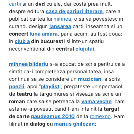
cartii
si un
dvd
cu ele, dar costa prea mult.
despre editura
casa de pariuri literare
, care a
publicat cartea lui
mihnea
, o sa va povestesc in
curand. desigur,
lansarea
cartii inseamna si un
concert
luna amara
. pana acum, au fost doua:
in
club a
din bucuresti
si intr-un spatiu
neconventional din
centrul
clujului
.
mihnea blidariu
s-a apucat de scris pentru ca a
simtit ca-i completeaza personalitatea, insa
continua sa se considere un
muzician
. a scris
poezii
, apoi “
playlist
“, pregateste un spectacol
de
teatru
la targu mures si viseaza sa scrie un
roman
care sa se petreaca la
vama veche
. cam
asta ne-a povestit cand l-am intalnit la
targul
de carte
gaudeamus 2010
de la
romexpo
. l-am
filmat
in dialog cu
marius ghilezan
: