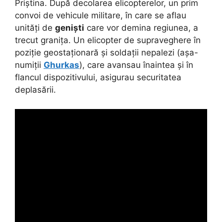
Priștina. După decolarea elicopterelor, un prim
convoi de vehicule militare, în care se aflau
unități de
geniști
care vor demina regiunea, a
trecut granița. Un elicopter de supraveghere în
poziție geostaționară și soldații nepalezi (așa-
numiții
Ghurkas
), care avansau înaintea și în
flancul dispozitivului, asigurau securitatea
deplasării.