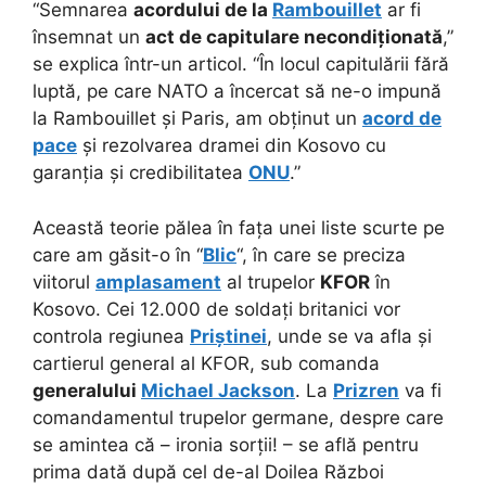
“Semnarea
acordului de la
Rambouillet
ar fi
însemnat un
act de capitulare necondiționată
,”
se explica într-un articol. “În locul capitulării fără
luptă, pe care NATO a încercat să ne-o impună
la Rambouillet și Paris, am obținut un
acord de
pace
și rezolvarea dramei din Kosovo cu
garanția și credibilitatea
ONU
.”
Această teorie pălea în fața unei liste scurte pe
care am găsit-o în “
Blic
“, în care se preciza
viitorul
amplasament
al trupelor
KFOR
în
Kosovo. Cei 12.000 de soldați britanici vor
controla regiunea
Priștinei
, unde se va afla și
cartierul general al KFOR, sub comanda
generalului
Michael Jackson
. La
Prizren
va fi
comandamentul trupelor germane, despre care
se amintea că – ironia sorții! – se află pentru
prima dată după cel de-al Doilea Război