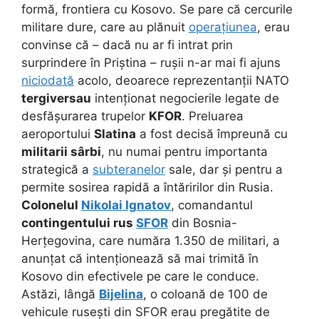
formă, frontiera cu Kosovo. Se pare că cercurile
militare dure, care au plănuit
operațiunea
, erau
convinse că – dacă nu ar fi intrat prin
surprindere în Priștina – rușii n-ar mai fi ajuns
niciodată
acolo, deoarece reprezentanții NATO
tergiversau
intenționat negocierile legate de
desfășurarea trupelor
KFOR
. Preluarea
aeroportului
Slatina
a fost decisă împreună cu
militarii sârbi
, nu numai pentru importanta
strategică a
subteranelor
sale, dar și pentru a
permite sosirea rapidă a întăririlor din Rusia.
Colonelul
Nikolai Ignatov
, comandantul
contingentului rus
SFOR
din Bosnia-
Herțegovina, care număra 1.350 de militari, a
anunțat că intenționează să mai trimită în
Kosovo din efectivele pe care le conduce.
Astăzi, lângă
Bijelina
, o coloană de 100 de
vehicule rusești din SFOR erau pregătite de