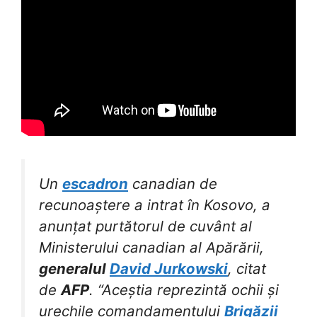
Un
escadron
canadian de
recunoaștere a intrat în Kosovo, a
anunțat purtătorul de cuvânt al
Ministerului canadian al Apărării,
generalul
David Jurkowski
, citat
de
AFP
. “Aceștia reprezintă ochii și
urechile comandamentului
Brigăzii