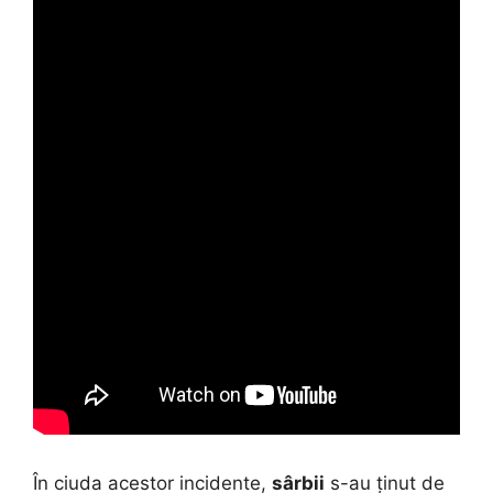
În ciuda acestor incidente,
sârbii
s-au ținut de