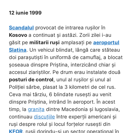
12 iunie 1999
Scandalul
provocat de intrarea rușilor în
Kosovo
a continuat și astăzi. Zorii zilei i-au
găsit pe
militarii ruși
amplasați pe
aeroportul
Slatina
. Un vehicul blindat, lângă care stăteau
doi parașutiști în uniformă de camuflaj, a blocat
șoseaua dinspre Priștina, interzicând chiar și
accesul ziariștilor. Pe drum erau instalate două
posturi de control
, unul al rușilor și unul al
Poliției sârbe, plasat la 3 kilometri de cel rus.
Ceva mai târziu, 6 blindate rusești au venit
dinspre Priștina, intrând în aeroport. În acest
timp, la
granița
dintre Macedonia și Iugoslavia,
continuau
discuțiile
între experții americani și
ruși despre rolul și locul forțelor rusești din
KFOR
, rușii dorindu-și un sector operațional în