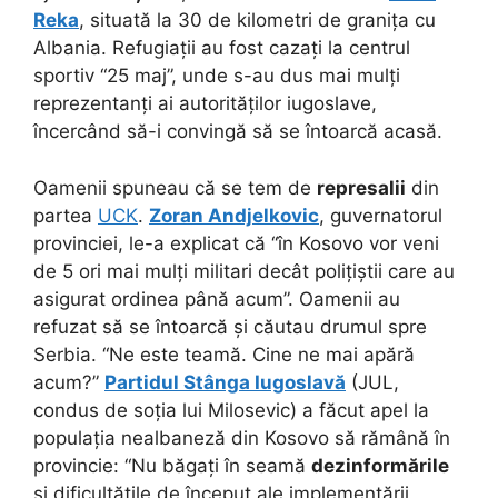
Reka
, situată la 30 de kilometri de granița cu
Albania. Refugiații au fost cazați la centrul
sportiv “25 maj”, unde s-au dus mai mulți
reprezentanți ai autorităților iugoslave,
încercând să-i convingă să se întoarcă acasă.
Oamenii spuneau că se tem de
represalii
din
partea
UCK
.
Zoran Andjelkovic
, guvernatorul
provinciei, le-a explicat că “în Kosovo vor veni
de 5 ori mai mulți militari decât polițiștii care au
asigurat ordinea până acum”. Oamenii au
refuzat să se întoarcă și căutau drumul spre
Serbia. “Ne este teamă. Cine ne mai apără
acum?”
Partidul Stânga Iugoslavă
(JUL,
condus de soția lui Milosevic) a făcut apel la
populația nealbaneză din Kosovo să rămână în
provincie: “Nu băgați în seamă
dezinformările
și dificultățile de început ale implementării