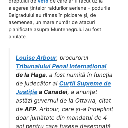
dreptului de
veto
de care ar fi făcut uz la
alegerea țintelor raidurilor aeriene – podurile
Belgradului au rămas în picioare și, de
asemenea, un mare număr de atacuri
planificate asupra Muntenegrului au fost
anulate.
Louise Arbour
, procurorul
Tribunalului Penal Internațional
de la Haga
, a fost numită în funcția
de judecător al
Curții Supreme de
Justiție
a Canadei
, a anunțat
astăzi guvernul de la Ottawa, citat
de
AFP
. Arbour, care și-a îndeplinit
doar jumătate din mandatul de 4
ani pentru care fusese desemnată