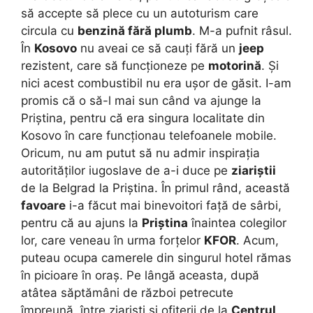
să accepte să plece cu un autoturism care
circula cu
benzină fără plumb
. M-a pufnit râsul.
În
Kosovo
nu aveai ce să cauți fără un
jeep
rezistent, care să funcționeze pe
motorină
. Și
nici acest combustibil nu era ușor de găsit. I-am
promis că o să-l mai sun când va ajunge la
Priștina, pentru că era singura localitate din
Kosovo în care funcționau telefoanele mobile.
Oricum, nu am putut să nu admir inspirația
autorităților iugoslave de a-i duce pe
ziariștii
de la Belgrad la Priștina. În primul rând, această
favoare
i-a făcut mai binevoitori față de sârbi,
pentru că au ajuns la
Priștina
înaintea colegilor
lor, care veneau în urma forțelor
KFOR
. Acum,
puteau ocupa camerele din singurul hotel rămas
în picioare în oraș. Pe lângă aceasta, după
atâtea săptămâni de război petrecute
împreună, între ziariști și ofițerii de la
Centrul