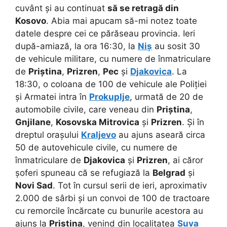
cuvânt și au continuat
să se retragă din
Kosovo
. Abia mai apucam să-mi notez toate
datele despre cei ce părăseau provincia. Ieri
după-amiază, la ora 16:30, la
Niș
au sosit 30
de vehicule militare, cu numere de înmatriculare
de
Priștina
,
Prizren
,
Pec
și
Djakovica
. La
18:30, o coloana de 100 de vehicule ale Poliției
și Armatei intra în
Prokuplje
, urmată de 20 de
automobile civile, care veneau din
Priștina
,
Gnjilane
,
Kosovska Mitrovica
și
Prizren
. Și în
dreptul orașului
Kraljevo
au ajuns aseară circa
50 de autovehicule civile, cu numere de
înmatriculare de
Djakovica
și
Prizren
, ai căror
șoferi spuneau că se refugiază la
Belgrad
și
Novi Sad
. Tot în cursul serii de ieri, aproximativ
2.000 de sârbi și un convoi de 100 de tractoare
cu remorcile încărcate cu bunurile acestora au
ajuns la
Priștina
, venind din localitatea
Suva