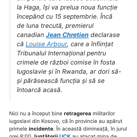
la Haga, își va prelua noua funcție
începând cu 15 septembrie. Încă
de luna trecută, premierul
canadian
Jean Chretien
declarase
că
Louise Arbour
, care a înființat
Tribunalul Internațional pentru
crimele de război comise în fosta
Iugoslavie și în Rwanda, ar dori să-
și părăsească funcția și să se
întoarcă acasă.
Nici nu a început bine
retragerea
militarilor
iugoslavi din Kosovo, că în provincie au apărut
primele
incidente
. În această dimineață, în jurul
orei 8:00,
luptătorii
UCK
au atacat mina de