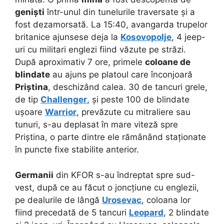
geniști
într-unul din tunelurile traversate și a
fost dezamorsată. La 15:40, avangarda trupelor
britanice ajunsese deja la
Kosovopolje
, 4 jeep-
uri cu militari englezi fiind văzute pe străzi.
După aproximativ 7 ore, primele
coloane de
blindate
au ajuns pe platoul care înconjoară
Priștina
, deschizând calea. 30 de tancuri grele,
de tip
Challenger
, și peste 100 de blindate
ușoare
Warrior
, prevăzute cu mitraliere sau
tunuri, s-au deplasat în mare viteză spre
Priștina, o parte dintre ele rămânând staționate
în puncte fixe stabilite anterior.
Germanii
din KFOR s-au îndreptat spre sud-
vest, după ce au făcut o joncțiune cu englezii,
pe dealurile de lângă
Urosevac
, coloana lor
fiind precedată de 5 tancuri
Leopard
, 2 blindate