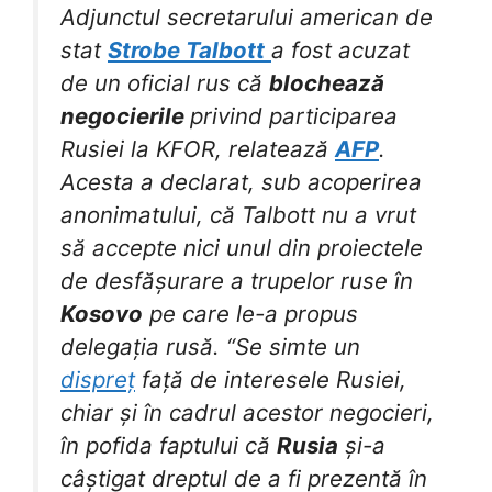
Adjunctul secretarului american de
stat
Strobe Talbott
a fost acuzat
de un oficial rus că
blochează
negocierile
privind participarea
Rusiei la KFOR, relatează
AFP
.
Acesta a declarat, sub acoperirea
anonimatului, că Talbott nu a vrut
să accepte nici unul din proiectele
de desfășurare a trupelor ruse în
Kosovo
pe care le-a propus
delegația rusă. “Se simte un
dispreț
față de interesele Rusiei,
chiar și în cadrul acestor negocieri,
în pofida faptului că
Rusia
și-a
câștigat dreptul de a fi prezentă în