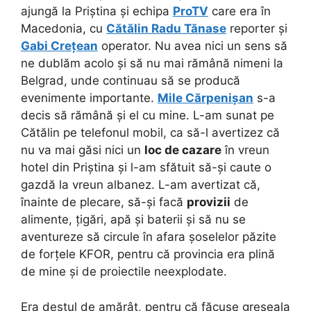
ajungă la Priștina și echipa
ProTV
care era în
Macedonia, cu
Cătălin Radu Tănase
reporter și
Gabi Crețean
operator. Nu avea nici un sens să
ne dublăm acolo și să nu mai rămână nimeni la
Belgrad, unde continuau să se producă
evenimente importante.
Mile Cărpenișan
s-a
decis să rămână și el cu mine. L-am sunat pe
Cătălin pe telefonul mobil, ca să-l avertizez că
nu va mai găsi nici un
loc de cazare
în vreun
hotel din Priștina și l-am sfătuit să-și caute o
gazdă la vreun albanez. L-am avertizat că,
înainte de plecare, să-și facă
provizii
de
alimente, țigări, apă și baterii și să nu se
aventureze să circule în afara șoselelor păzite
de forțele KFOR, pentru că provincia era plină
de mine și de proiectile neexplodate.
Era destul de amărât, pentru că făcuse greșeala