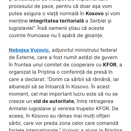
procesului de pace, pentru că doar așa vom
putea asigura o viață normală în
Kosovo
și vom
menține
integritatea teritorială
a Serbiei și
Iugoslaviei”. Însă oamenii știau că aceste
cuvinte frumoase nu îi apără de gloanțe.
Nebojsa Vujovic
, adjunctul ministrului federal
de Externe, care a fost numit astăzi de guvern
în fruntea unui comitet de cooperare cu
KFOR
, a
organizat la Priștina o conferință de presă în
care a declarat: “Dorim ca sârbii să rămână, iar
albanezii să se întoarcă în Kosovo. În acest
moment, cel mai important lucru este să nu se
creeze un
vid de autoritate
, între retragerea
Armatei iugoslave și venirea trupelor KFOR. De
aceea, în Kosovo au rămas mai mulți ofițeri
sârbi, care vor preda zona celor care comandă
forțele internaționale.” Vujovic a ajuns la Priștina