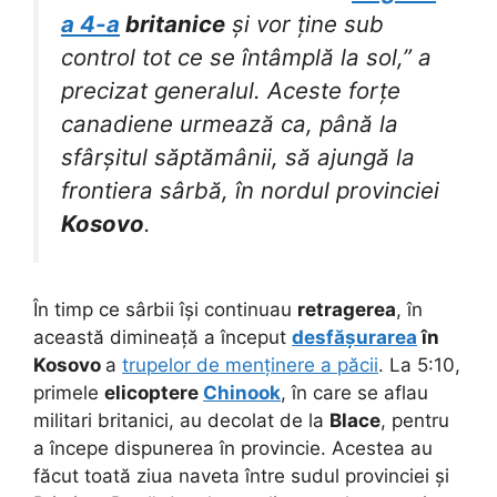
a 4-a
britanice
și vor ține sub
control tot ce se întâmplă la sol,” a
precizat generalul. Aceste forțe
canadiene urmează ca, până la
sfârșitul săptămânii, să ajungă la
frontiera sârbă, în nordul provinciei
Kosovo
.
În timp ce sârbii își continuau
retragerea
, în
această dimineață a început
desfășurarea
în
Kosovo
a
trupelor de menținere a păcii
. La 5:10,
primele
elicoptere
Chinook
, în care se aflau
militari britanici, au decolat de la
Blace
, pentru
a începe dispunerea în provincie. Acestea au
făcut toată ziua naveta între sudul provinciei și