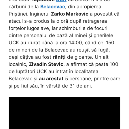
cărbuni de la
Belacevac
, din apropierea
Priștinei. Inginerul
Zarko Markovic
a povestit că
atacul s-a produs la o oră după retragerea
forțelor iugoslave, iar schimburile de focuri
dintre personalul de pază al minei și gherilele
UCK au durat până la ora 14:00, când cei 150
de mineri de la Belacevac au reușit să fugă,
deși câțiva au fost
răniți
de gloanțe. Un alt
localnic,
Zivadin Stevic
, a afirmat că peste 100
de luptători UCK au intrat în localitatea
Belacevac și
au arestat
5 persoane, printre care
și pe fiul său, în vârstă de 31 de ani.