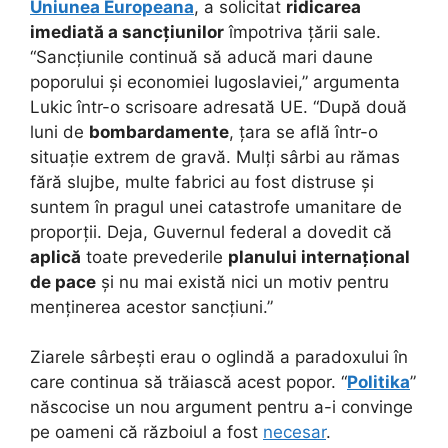
Uniunea Europeana
, a solicitat
ridicarea
imediată a sancțiunilor
împotriva țării sale.
“Sancțiunile continuă să aducă mari daune
poporului și economiei Iugoslaviei,” argumenta
Lukic într-o scrisoare adresată UE. “După două
luni de
bombardamente
, țara se află într-o
situație extrem de gravă. Mulți sârbi au rămas
fără slujbe, multe fabrici au fost distruse și
suntem în pragul unei catastrofe umanitare de
proporții. Deja, Guvernul federal a dovedit că
aplică
toate prevederile
planului internațional
de pace
și nu mai există nici un motiv pentru
menținerea acestor sancțiuni.”
Ziarele sârbești erau o oglindă a paradoxului în
care continua să trăiască acest popor. “
Politika
”
născocise un nou argument pentru a-i convinge
pe oameni că războiul a fost
necesar
.