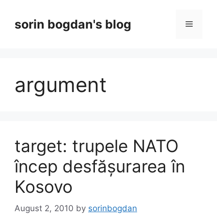
Skip
to
sorin bogdan's blog
Menu
content
argument
target: trupele NATO
încep desfășurarea în
Kosovo
August 2, 2010
by
sorinbogdan