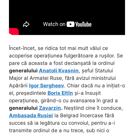
Încet-încet, se ridica tot mai mult vălul ce
acoperise operațiunea fulgerătoare a rușilor. Se
pare că aceasta a fost declanșată la ordinul
generalului
Anatoli Kvașnin
, șeful Statului
Major al Armatei Ruse, fără avizul ministrului
Apărării
Igor Sergheev
. Chiar dacă nu a inițiat-o
el, președintele
Boris Elțîn
și-a însușit
operațiunea, girând-o cu avansarea în grad a
generalului
Zavarzin
.
Neștiind cine îl conduce,
Ambasada Rusiei
la Belgrad încercase fără
succes să ia legătura cu convoiul, pentru a-i
transmite ordinul de a nu trece, sub nici o