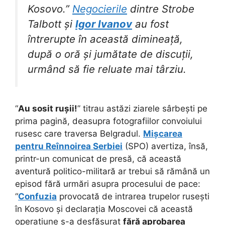
Kosovo.”
Negocierile
dintre Strobe
Talbott și
Igor Ivanov
au fost
întrerupte în această dimineață,
după o oră și jumătate de discuții,
urmând să fie reluate mai târziu.
“
Au sosit rușii!
” titrau astăzi ziarele sârbești pe
prima pagină, deasupra fotografiilor convoiului
rusesc care traversa Belgradul.
Mișcarea
pentru Reînnoirea Serbiei
(SPO) avertiza, însă,
printr-un comunicat de presă, că această
aventură politico-militară ar trebui să rămână un
episod fără urmări asupra procesului de pace:
“
Confuzia
provocată de intrarea trupelor rusești
în Kosovo și declarația Moscovei că această
operațiune s-a desfășurat
fără aprobarea