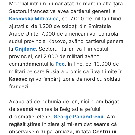
Mondial într-un număr atât de mare în altă țară.
Sectorul francez va avea cartierul general la
Kosovska Mitrovica
, cei 7.000 de militari fiind
ajutați și de 1.200 de soldați din Emiratele
Arabe Unite. 7.000 de americani vor controla
sudul provinciei Kosovo, având cartierul general
la
Gnjilane
. Sectorul italian va fi în vestul
provinciei, cei 2.000 de militari având
comandamentul la
Pec
. În fine, cei 10.000 de
militari pe care Rusia a promis ca îi va trimite în
Kosovo
își vor împărți zona de nord cu soldații
francezi.
Acaparați de nebunia de ieri, nici n-am băgat
de seamă venirea la Belgrad a șefului
diplomației elene,
George Papandreou
. Am
regăsit știrea în ziare și mi-am dat seama că
observasem după-amiaza, în fața
Centrului