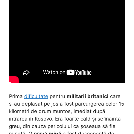
Prima
dificultate
pentru
militarii britanici
care
s-au deplasat pe jos a fost parcurgerea celor 15
kilometri de drum muntos, imediat după
intrarea în Kosovo. Era foarte cald și se înainta
greu, din cauza pericolului ca șoseaua să fie
minată. O primă
mină
a fost descoperită de