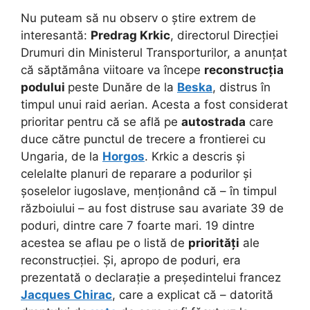
Nu puteam să nu observ o știre extrem de
interesantă:
Predrag Krkic
, directorul Direcției
Drumuri din Ministerul Transporturilor, a anunțat
că săptămâna viitoare va începe
reconstrucția
podului
peste Dunăre de la
Beska
, distrus în
timpul unui raid aerian. Acesta a fost considerat
prioritar pentru că se află pe
autostrada
care
duce către punctul de trecere a frontierei cu
Ungaria, de la
Horgos
. Krkic a descris și
celelalte planuri de reparare a podurilor și
șoselelor iugoslave, menționând că – în timpul
războiului – au fost distruse sau avariate 39 de
poduri, dintre care 7 foarte mari. 19 dintre
acestea se aflau pe o listă de
priorități
ale
reconstrucției. Și, apropo de poduri, era
prezentată o declarație a președintelui francez
Jacques Chirac
, care a explicat că – datorită