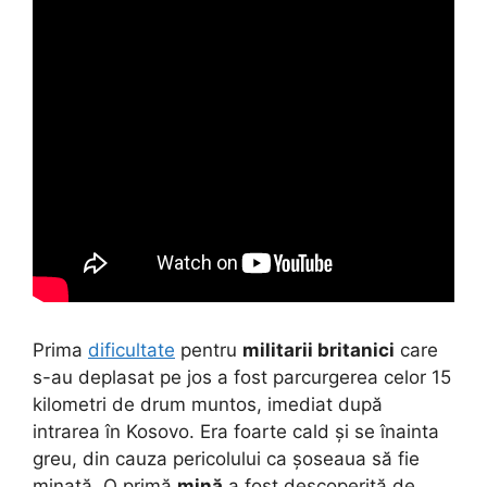
Prima
dificultate
pentru
militarii britanici
care
s-au deplasat pe jos a fost parcurgerea celor 15
kilometri de drum muntos, imediat după
intrarea în Kosovo. Era foarte cald și se înainta
greu, din cauza pericolului ca șoseaua să fie
minată. O primă
mină
a fost descoperită de