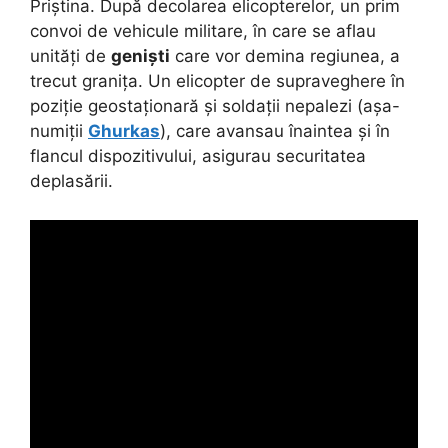
Priștina. După decolarea elicopterelor, un prim
convoi de vehicule militare, în care se aflau
unități de
geniști
care vor demina regiunea, a
trecut granița. Un elicopter de supraveghere în
poziție geostaționară și soldații nepalezi (așa-
numiții
Ghurkas
), care avansau înaintea și în
flancul dispozitivului, asigurau securitatea
deplasării.