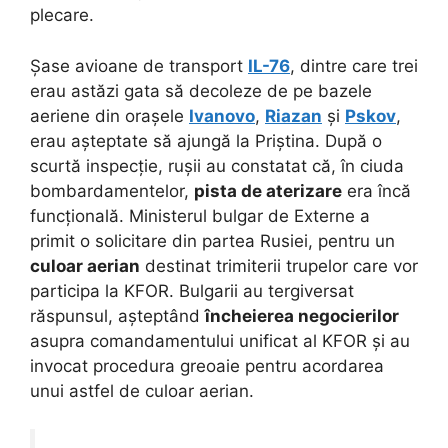
plecare.
Șase avioane de transport
IL-76
, dintre care trei
erau astăzi gata să decoleze de pe bazele
aeriene din orașele
Ivanovo
,
Riazan
și
Pskov
,
erau așteptate să ajungă la Priștina.
După o
scurtă inspecție, rușii au constatat că, în ciuda
bombardamentelor,
pista de aterizare
era încă
funcțională. Ministerul bulgar de Externe a
primit o solicitare din partea Rusiei, pentru un
culoar aerian
destinat trimiterii trupelor care vor
participa la KFOR. Bulgarii au tergiversat
răspunsul, așteptând
încheierea negocierilor
asupra comandamentului unificat al KFOR și au
invocat procedura greoaie pentru acordarea
unui astfel de culoar aerian.