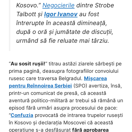
Kosovo.”
Negocierile
dintre Strobe
Talbott și
Igor Ivanov
au fost
întrerupte în această dimineață,
după o oră și jumătate de discuții,
urmând să fie reluate mai târziu.
“
Au sosit rușii!
” titrau astăzi ziarele sârbești pe
prima pagină, deasupra fotografiilor convoiului
rusesc care traversa Belgradul.
Mișcarea
pentru Reînnoirea Serbiei
(SPO) avertiza, însă,
printr-un comunicat de presă, că această
aventură politico-militară ar trebui să rămână un
episod fără urmări asupra procesului de pace:
“
Confuzia
provocată de intrarea trupelor rusești
în Kosovo și declarația Moscovei că această
operațiune s-a desfășurat
fără aprobarea