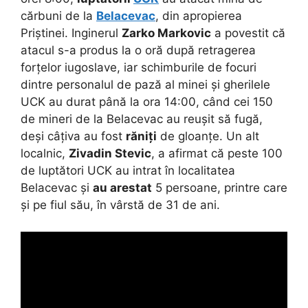
cărbuni de la
Belacevac
, din apropierea
Priștinei. Inginerul
Zarko Markovic
a povestit că
atacul s-a produs la o oră după retragerea
forțelor iugoslave, iar schimburile de focuri
dintre personalul de pază al minei și gherilele
UCK au durat până la ora 14:00, când cei 150
de mineri de la Belacevac au reușit să fugă,
deși câțiva au fost
răniți
de gloanțe. Un alt
localnic,
Zivadin Stevic
, a afirmat că peste 100
de luptători UCK au intrat în localitatea
Belacevac și
au arestat
5 persoane, printre care
și pe fiul său, în vârstă de 31 de ani.