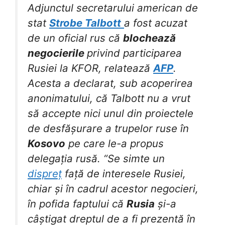
Adjunctul secretarului american de
stat
Strobe Talbott
a fost acuzat
de un oficial rus că
blochează
negocierile
privind participarea
Rusiei la KFOR, relatează
AFP
.
Acesta a declarat, sub acoperirea
anonimatului, că Talbott nu a vrut
să accepte nici unul din proiectele
de desfășurare a trupelor ruse în
Kosovo
pe care le-a propus
delegația rusă. “Se simte un
dispreț
față de interesele Rusiei,
chiar și în cadrul acestor negocieri,
în pofida faptului că
Rusia
și-a
câștigat dreptul de a fi prezentă în