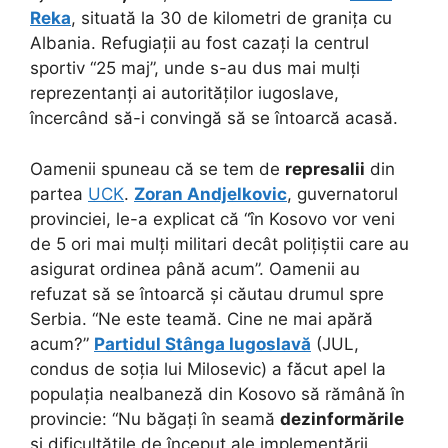
Reka
, situată la 30 de kilometri de granița cu
Albania. Refugiații au fost cazați la centrul
sportiv “25 maj”, unde s-au dus mai mulți
reprezentanți ai autorităților iugoslave,
încercând să-i convingă să se întoarcă acasă.
Oamenii spuneau că se tem de
represalii
din
partea
UCK
.
Zoran Andjelkovic
, guvernatorul
provinciei, le-a explicat că “în Kosovo vor veni
de 5 ori mai mulți militari decât polițiștii care au
asigurat ordinea până acum”. Oamenii au
refuzat să se întoarcă și căutau drumul spre
Serbia. “Ne este teamă. Cine ne mai apără
acum?”
Partidul Stânga Iugoslavă
(JUL,
condus de soția lui Milosevic) a făcut apel la
populația nealbaneză din Kosovo să rămână în
provincie: “Nu băgați în seamă
dezinformările
și dificultățile de început ale implementării