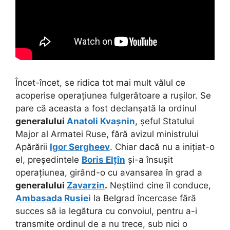
Încet-încet, se ridica tot mai mult vălul ce
acoperise operațiunea fulgerătoare a rușilor. Se
pare că aceasta a fost declanșată la ordinul
generalului
Anatoli Kvașnin
, șeful Statului
Major al Armatei Ruse, fără avizul ministrului
Apărării
Igor Sergheev
. Chiar dacă nu a inițiat-o
el, președintele
Boris Elțîn
și-a însușit
operațiunea, girând-o cu avansarea în grad a
generalului
Zavarzin
.
Neștiind cine îl conduce,
Ambasada Rusiei
la Belgrad încercase fără
succes să ia legătura cu convoiul, pentru a-i
transmite ordinul de a nu trece, sub nici o