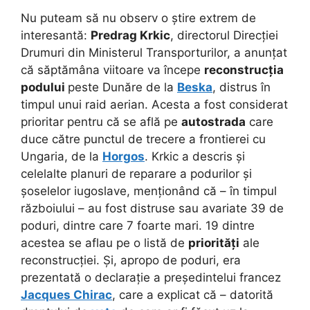
Nu puteam să nu observ o știre extrem de
interesantă:
Predrag Krkic
, directorul Direcției
Drumuri din Ministerul Transporturilor, a anunțat
că săptămâna viitoare va începe
reconstrucția
podului
peste Dunăre de la
Beska
, distrus în
timpul unui raid aerian. Acesta a fost considerat
prioritar pentru că se află pe
autostrada
care
duce către punctul de trecere a frontierei cu
Ungaria, de la
Horgos
. Krkic a descris și
celelalte planuri de reparare a podurilor și
șoselelor iugoslave, menționând că – în timpul
războiului – au fost distruse sau avariate 39 de
poduri, dintre care 7 foarte mari. 19 dintre
acestea se aflau pe o listă de
priorități
ale
reconstrucției. Și, apropo de poduri, era
prezentată o declarație a președintelui francez
Jacques Chirac
, care a explicat că – datorită