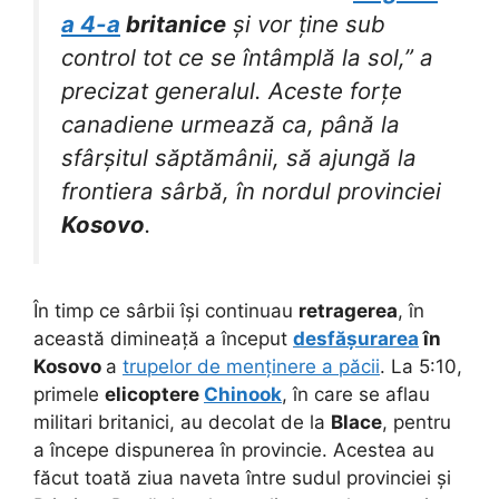
a 4-a
britanice
și vor ține sub
control tot ce se întâmplă la sol,” a
precizat generalul. Aceste forțe
canadiene urmează ca, până la
sfârșitul săptămânii, să ajungă la
frontiera sârbă, în nordul provinciei
Kosovo
.
În timp ce sârbii își continuau
retragerea
, în
această dimineață a început
desfășurarea
în
Kosovo
a
trupelor de menținere a păcii
. La 5:10,
primele
elicoptere
Chinook
, în care se aflau
militari britanici, au decolat de la
Blace
, pentru
a începe dispunerea în provincie. Acestea au
făcut toată ziua naveta între sudul provinciei și