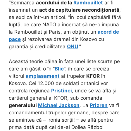
“Semnarea
acordului de la
Rambouillet
ar fi
însemnat un
act de capitulare necondiționată
,”
se explica într-un articol. “În locul capitulării fără
luptă, pe care NATO a încercat să ne-o impună
la Rambouillet și Paris, am obținut un
acord de
pace
și rezolvarea dramei din Kosovo cu
garanția și credibilitatea
ONU
.”
Această teorie pălea în fața unei liste scurte pe
care am găsit-o în “
Blic
“, în care se preciza
viitorul
amplasament
al trupelor
KFOR
în
Kosovo. Cei 12.000 de soldați britanici vor
controla regiunea
Priștinei
, unde se va afla și
cartierul general al KFOR, sub comanda
generalului
Michael Jackson
. La
Prizren
va fi
comandamentul trupelor germane, despre care
se amintea că – ironia sorții! – se află pentru
prima dată după cel de-al Doilea Război