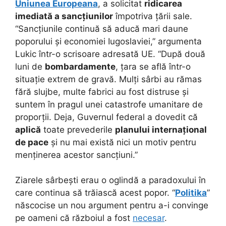
Uniunea Europeana
, a solicitat
ridicarea
imediată a sancțiunilor
împotriva țării sale.
“Sancțiunile continuă să aducă mari daune
poporului și economiei Iugoslaviei,” argumenta
Lukic într-o scrisoare adresată UE. “După două
luni de
bombardamente
, țara se află într-o
situație extrem de gravă. Mulți sârbi au rămas
fără slujbe, multe fabrici au fost distruse și
suntem în pragul unei catastrofe umanitare de
proporții. Deja, Guvernul federal a dovedit că
aplică
toate prevederile
planului internațional
de pace
și nu mai există nici un motiv pentru
menținerea acestor sancțiuni.”
Ziarele sârbești erau o oglindă a paradoxului în
care continua să trăiască acest popor. “
Politika
”
născocise un nou argument pentru a-i convinge
pe oameni că războiul a fost
necesar
.