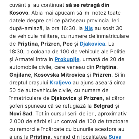
cuvânt și au continuat
să se retragă din
Kosovo
. Abia mai apucam să-mi notez toate
datele despre cei ce părăseau provincia. Ieri
după-amiază, la ora 16:30, la
Niș
au sosit 30
de vehicule militare, cu numere de înmatriculare
de
Priștina
,
Prizren
,
Pec
și
Djakovica
. La
18:30, o coloana de 100 de vehicule ale Poliției
și Armatei intra în
Prokuplje
, urmată de 20 de
automobile civile, care veneau din
Priștina
,
Gnjilane
,
Kosovska Mitrovica
și
Prizren
. Și în
dreptul orașului
Kraljevo
au ajuns aseară circa
50 de autovehicule civile, cu numere de
înmatriculare de
Djakovica
și
Prizren
, ai căror
șoferi spuneau că se refugiază la
Belgrad
și
Novi Sad
. Tot în cursul serii de ieri, aproximativ
2.000 de sârbi și un convoi de 100 de tractoare
cu remorcile încărcate cu bunurile acestora au
ajuns la
Priștina
, venind din localitatea
Suva