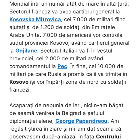
Mondial într-un număr atât de mare în altă țară.
Sectorul francez va avea cartierul general la
Kosovska Mitrovica
, cei 7.000 de militari fiind
ajutați și de 1.200 de soldați din Emiratele
Arabe Unite. 7.000 de americani vor controla
sudul provinciei Kosovo, având cartierul general
la
Gnjilane
. Sectorul italian va fi în vestul
provinciei, cei 2.000 de militari având
comandamentul la
Pec
. În fine, cei 10.000 de
militari pe care Rusia a promis ca îi va trimite în
Kosovo
își vor împărți zona de nord cu soldații
francezi.
Acaparați de nebunia de ieri, nici n-am băgat
de seamă venirea la Belgrad a șefului
diplomației elene,
George Papandreou
. Am
regăsit știrea în ziare și mi-am dat seama că
observasem după-amiaza, în fața
Centrului