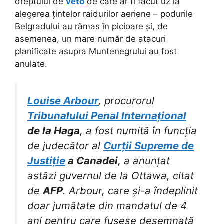
dreptului de
veto
de care ar fi făcut uz la
alegerea țintelor raidurilor aeriene – podurile
Belgradului au rămas în picioare și, de
asemenea, un mare număr de atacuri
planificate asupra Muntenegrului au fost
anulate.
Louise Arbour
, procurorul
Tribunalului Penal Internațional
de la Haga
, a fost numită în funcția
de judecător al
Curții Supreme de
Justiție
a Canadei
, a anunțat
astăzi guvernul de la Ottawa, citat
de
AFP
. Arbour, care și-a îndeplinit
doar jumătate din mandatul de 4
ani pentru care fusese desemnată