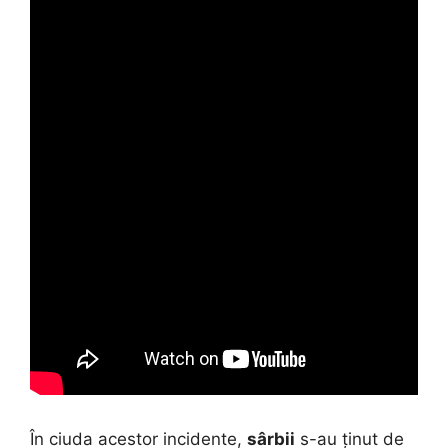
În ciuda acestor incidente,
sârbii
s-au ținut de