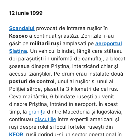
12 iunie 1999
Scandalul
provocat de intrarea rușilor în
Kosovo
a continuat și astăzi. Zorii zilei i-au
găsit pe
militarii ruși
amplasați pe
aeroportul
Slatina
. Un vehicul blindat, lângă care stăteau
doi parașutiști în uniformă de camuflaj, a blocat
șoseaua dinspre Priștina, interzicând chiar și
accesul ziariștilor. Pe drum erau instalate două
posturi de control
, unul al rușilor și unul al
Poliției sârbe, plasat la 3 kilometri de cel rus.
Ceva mai târziu, 6 blindate rusești au venit
dinspre Priștina, intrând în aeroport. În acest
timp, la
granița
dintre Macedonia și Iugoslavia,
continuau
discuțiile
între experții americani și
ruși despre rolul și locul forțelor rusești din
KFOR
, rușii dorindu-și un sector operațional în