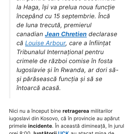
la Haga, își va prelua noua funcție
începând cu 15 septembrie. Încă
de luna trecută, premierul
canadian
Jean Chretien
declarase
că
Louise Arbour
, care a înființat
Tribunalul Internațional pentru
crimele de război comise în fosta
Iugoslavie și în Rwanda, ar dori să-
și părăsească funcția și să se
întoarcă acasă.
Nici nu a început bine
retragerea
militarilor
iugoslavi din Kosovo, că în provincie au apărut
primele
incidente
. În această dimineață, în jurul
orei 8:00,
luptătorii
UCK
au atacat mina de