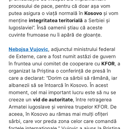
procesului de pace, pentru că doar așa vom
putea asigura o viață normală în
Kosovo
și vom
menține
integritatea teritorială
a Serbiei și
Iugoslaviei”. Însă oamenii știau că aceste
cuvinte frumoase nu îi apără de gloanțe.
Nebojsa Vujovic
, adjunctul ministrului federal
de Externe, care a fost numit astăzi de guvern
în fruntea unui comitet de cooperare cu
KFOR
, a
organizat la Priștina o conferință de presă în
care a declarat: “Dorim ca sârbii să rămână, iar
albanezii să se întoarcă în Kosovo. În acest
moment, cel mai important lucru este să nu se
creeze un
vid de autoritate
, între retragerea
Armatei iugoslave și venirea trupelor KFOR. De
aceea, în Kosovo au rămas mai mulți ofițeri
sârbi, care vor preda zona celor care comandă
forțele internaționale.” Vujovic a ajuns la Priștina