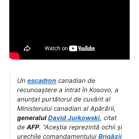
Un
escadron
canadian de
recunoaștere a intrat în Kosovo, a
anunțat purtătorul de cuvânt al
Ministerului canadian al Apărării,
generalul
David Jurkowski
, citat
de
AFP
. “Aceștia reprezintă ochii și
urechile comandamentului
Brigăzii