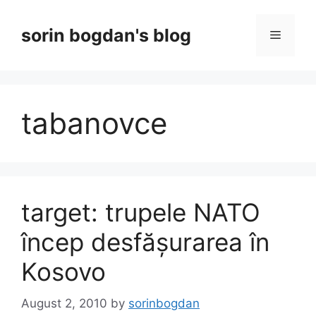
Skip
to
sorin bogdan's blog
Menu
content
tabanovce
target: trupele NATO
încep desfășurarea în
Kosovo
August 2, 2010
by
sorinbogdan