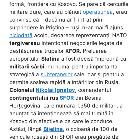
formă, frontiera cu Kosovo. Se pare că cercurile
militare dure, care au plănuit
operațiunea
, erau
convinse că – dacă nu ar fi intrat prin
surprindere în Priștina – rușii n-ar mai fi ajuns
niciodată
acolo, deoarece reprezentanții NATO
tergiversau
intenționat negocierile legate de
desfășurarea trupelor
KFOR
. Preluarea
aeroportului
Slatina
a fost decisă împreună cu
militarii sârbi
, nu numai pentru importanta
strategică a
subteranelor
sale, dar și pentru a
permite sosirea rapidă a întăririlor din Rusia.
Colonelul
Nikolai Ignatov
, comandantul
contingentului rus
SFOR
din Bosnia-
Herțegovina, care număra 1.350 de militari, a
anunțat că intenționează să mai trimită în
Kosovo din efectivele pe care le conduce.
Astăzi, lângă
Bijelina
, o coloană de 100 de
vehicule rusești din SFOR erau pregătite de