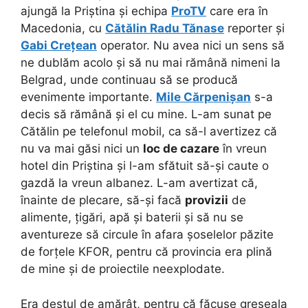
ajungă la Priștina și echipa
ProTV
care era în
Macedonia, cu
Cătălin Radu Tănase
reporter și
Gabi Crețean
operator. Nu avea nici un sens să
ne dublăm acolo și să nu mai rămână nimeni la
Belgrad, unde continuau să se producă
evenimente importante.
Mile Cărpenișan
s-a
decis să rămână și el cu mine. L-am sunat pe
Cătălin pe telefonul mobil, ca să-l avertizez că
nu va mai găsi nici un
loc de cazare
în vreun
hotel din Priștina și l-am sfătuit să-și caute o
gazdă la vreun albanez. L-am avertizat că,
înainte de plecare, să-și facă
provizii
de
alimente, țigări, apă și baterii și să nu se
aventureze să circule în afara șoselelor păzite
de forțele KFOR, pentru că provincia era plină
de mine și de proiectile neexplodate.
Era destul de amărât, pentru că făcuse greșeala