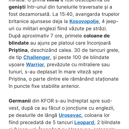
geniști
într-unul din tunelurile traversate și a
fost dezamorsată. La 15:40, avangarda trupelor
britanice ajunsese deja la
Kosovopolje
, 4 jeep-
uri cu militari englezi fiind văzute pe străzi.
După aproximativ 7 ore, primele
coloane de
blindate
au ajuns pe platoul care înconjoară
Priștina
, deschizând calea. 30 de tancuri grele,
de tip
Challenger
, și peste 100 de blindate
ușoare
Warrior
, prevăzute cu mitraliere sau
tunuri, s-au deplasat în mare viteză spre
Priștina, o parte dintre ele rămânând staționate
în puncte fixe stabilite anterior.
Germanii
din KFOR s-au îndreptat spre sud-
vest, după ce au făcut o joncțiune cu englezii,
pe dealurile de lângă
Urosevac
, coloana lor
fiind precedată de 5 tancuri
Leopard
, 2 blindate