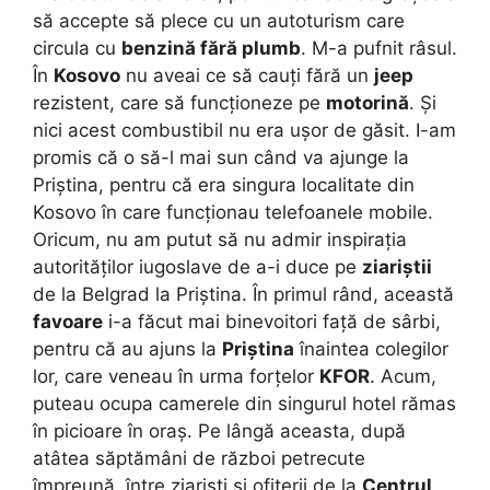
să accepte să plece cu un autoturism care
circula cu
benzină fără plumb
. M-a pufnit râsul.
În
Kosovo
nu aveai ce să cauți fără un
jeep
rezistent, care să funcționeze pe
motorină
. Și
nici acest combustibil nu era ușor de găsit. I-am
promis că o să-l mai sun când va ajunge la
Priștina, pentru că era singura localitate din
Kosovo în care funcționau telefoanele mobile.
Oricum, nu am putut să nu admir inspirația
autorităților iugoslave de a-i duce pe
ziariștii
de la Belgrad la Priștina. În primul rând, această
favoare
i-a făcut mai binevoitori față de sârbi,
pentru că au ajuns la
Priștina
înaintea colegilor
lor, care veneau în urma forțelor
KFOR
. Acum,
puteau ocupa camerele din singurul hotel rămas
în picioare în oraș. Pe lângă aceasta, după
atâtea săptămâni de război petrecute
împreună, între ziariști și ofițerii de la
Centrul