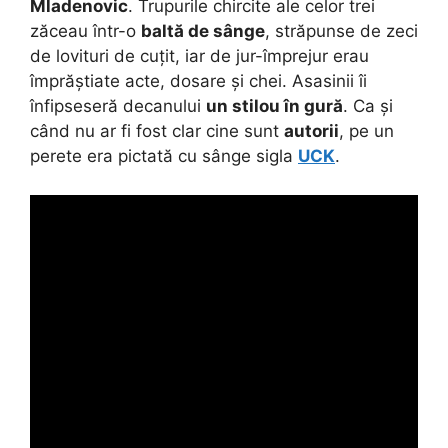
Mladenovic
. Trupurile chircite ale celor trei
zăceau într-o
baltă de sânge
, străpunse de zeci
de lovituri de cuțit, iar de jur-împrejur erau
împrăștiate acte, dosare și chei. Asasinii îi
înfipseseră decanului
un stilou în gură
. Ca și
când nu ar fi fost clar cine sunt
autorii
, pe un
perete era pictată cu sânge sigla
UCK
.