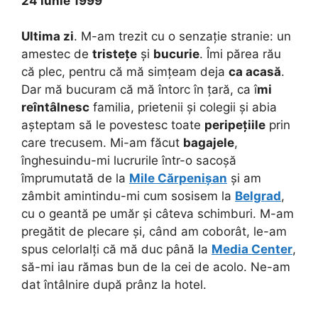
24 iunie 1999
Ultima zi
. M-am trezit cu o senzație stranie: un
amestec de
tristețe
și
bucurie
. Îmi părea rău
că plec, pentru că mă simțeam deja
ca acasă
.
Dar mă bucuram că mă întorc în țară, ca î
mi
reîntâlnesc
familia, prietenii și colegii și abia
așteptam să le povestesc toate
peripețiile
prin
care trecusem. Mi-am făcut
bagajele
,
înghesuindu-mi lucrurile într-o sacoșă
împrumutată de la
Mile Cărpenișan
și am
zâmbit amintindu-mi cum sosisem la
Belgrad
,
cu o geantă pe umăr și câteva schimburi. M-am
pregătit de plecare și, când am coborât, le-am
spus celorlalți că mă duc până la
Media Center
,
să-mi iau rămas bun de la cei de acolo. Ne-am
dat întâlnire după prânz la hotel.