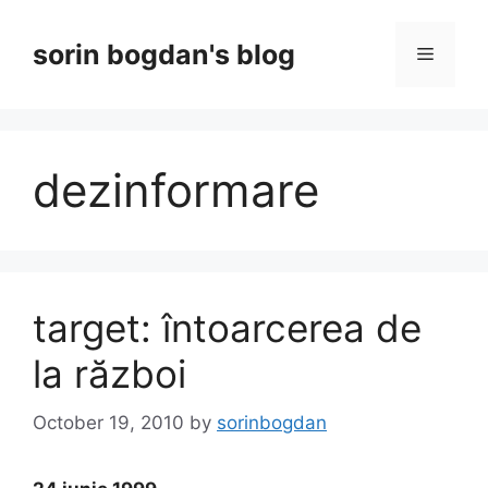
Skip
to
sorin bogdan's blog
Menu
content
dezinformare
target: întoarcerea de
la război
October 19, 2010
by
sorinbogdan