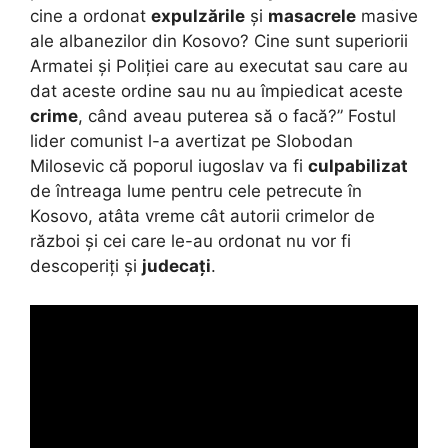
cine a ordonat
expulzările
și
masacrele
masive
ale albanezilor din Kosovo? Cine sunt superiorii
Armatei și Poliției care au executat sau care au
dat aceste ordine sau nu au împiedicat aceste
crime
, când aveau puterea să o facă?” Fostul
lider comunist l-a avertizat pe Slobodan
Milosevic că poporul iugoslav va fi
culpabilizat
de întreaga lume pentru cele petrecute în
Kosovo, atâta vreme cât autorii crimelor de
război și cei care le-au ordonat nu vor fi
descoperiți și
judecați
.