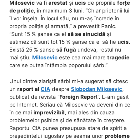
Milosevic
va fi
arestat
și
ucis
de propriile
forțe
de poliție
, în maximum 3 luni. “Chiar prietenii lui
îl vor înșela. În locul său, nu m-aș încrede în
propria poliție și armată,” a prevestit Panic.
“Sunt 15 % șanse ca el
să se sinucidă
și
estimez că sunt tot 15 % șanse ca el să fie
ucis
.
Există 25 % șanse
să fugă
undeva, restul nu
mai știu.
Milosevic
este cea mai mare
tragedie
care se putea întâmpla poporului sârb.”
Unul dintre ziariștii sârbi mi-a sugerat să citesc
un
raport al
CIA
despre
Slobodan Milosevic
,
publicat de revista “
Foreign Repor
t”. L-am gasit
pe Internet. Scriau că Milosevic va deveni din ce
în ce mai
imprevizibil
, mai ales din cauza
problemelor psihice și de sănătate în creștere.
Raportul CIA punea presupusa stare de spirit a
președintelui iugoslav pe seama unor
probleme