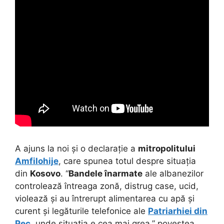
A ajuns la noi și o declarație a
mitropolitului
Amfilohije
, care spunea totul despre situația
din
Kosovo
. “
Bandele înarmate
ale albanezilor
controlează întreaga zonă, distrug case, ucid,
violează și au întrerupt alimentarea cu apă și
curent și legăturile telefonice ale
Patriarhiei din
Pec
, unde situația e cea mai grea,” povestea