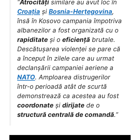
“
Atrocități
similare au avut loc în
Croația
și
Bosnia-Herțegovina
,
însă în Kosovo campania împotriva
albanezilor a fost organizată cu o
rapiditate
și o
eficiență
brutale.
Descătușarea violenței se pare că
a început în zilele care au urmat
declanșării campaniei aeriene a
NATO
. Amploarea distrugerilor
într-o perioadă atât de scurtă
demonstrează ca acestea au fost
coordonate
și
dirijate
de o
structură centrală de comandă
.”