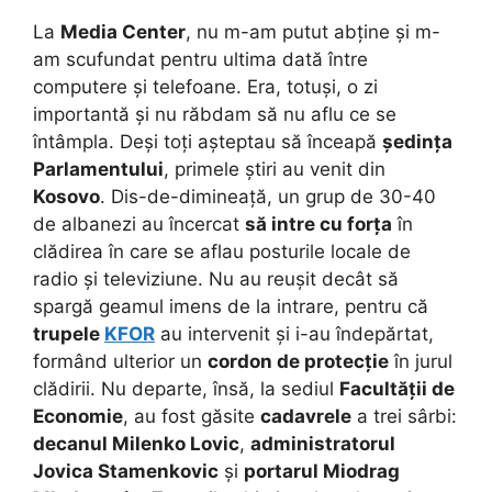
La
Media Center
, nu m-am putut abține și m-
am scufundat pentru ultima dată între
computere și telefoane. Era, totuși, o zi
importantă și nu răbdam să nu aflu ce se
întâmpla. Deși toți așteptau să înceapă
ședința
Parlamentului
, primele știri au venit din
Kosovo
. Dis-de-dimineață, un grup de 30-40
de albanezi au încercat
să intre cu forța
în
clădirea în care se aflau posturile locale de
radio și televiziune.
Nu au reușit decât să
spargă geamul imens de la intrare, pentru că
trupele
KFOR
au intervenit și i-au îndepărtat,
formând ulterior un
cordon de protecție
în jurul
clădirii. Nu departe, însă, la sediul
Facultății de
Economie
, au fost găsite
cadavrele
a trei sârbi:
decanul Milenko Lovic
,
administratorul
Jovica Stamenkovic
și
portarul Miodrag