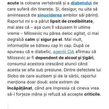
acute
la coloana vertebrală și a
diabetului
de
care suferă din tinerețe. Și, desigur, nu uita să
amintească de
sinuciderea
ambilor săi părinți.
Raportul mi s-a părut
lipsit de credibilitate
,
mai ales că – așa cum îl văzusem în ultima
vreme – Milosevic nu părea deloc agitat, ci mai
degrabă
calm
și
sigur pe el
. Mai mult,
informațiile se băteau cap în cap. După ce
spuneau că e diabetic,
agenții CIA
afirmau că
Milosevic ar fi
dependent de alcool și țigări
,
consumul acestora crescând atunci când
acesta se afla sub presiune. Dintre defectele lui
Slobo de care auzisem și de la sârbi, raportul
menționa doar două: este extrem de
încăpățânat
, când are impresia că cineva vrea
să-i forțeze mâna și refuză să accepte
criticile
.