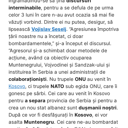
îngrămădindu-se să țină
discursuri
interminabile
, pentru a se defula de pe urma
celor 3 luni în care n-au avut ocazia să mai fie
văzuți vorbind. Dintre ei nu putea, desigur, să
lipsească
Vojislav Seselj
. “Agresiunea împotriva
țării noastre nu a încetat, ci doar
bombardamentele,” și-a început el discursul.
“Agresorul și-a schimbat doar metodele de
acțiune, având ca obiectiv ocuparea
Muntenegrului, Vojvodinei și Sandzak-ului și
instituirea în Serbia a unei administrații de
colaboraționiști
. Nu trupele
ONU
au venit în
Kosovo
, ci trupele
NATO
sub egida ONU, care îi
gonesc pe sârbi. Cei care au venit în Kosovo
pentru
a separa
provincia de Serbia și pentru a
crea un nou stat albanez sunt
dușmanii noștri
.
După ce vor fi desfășurați în
Kosovo
, ei vor
asalta
Muntenegru
. Cei care ne-au bombardat