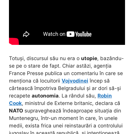
Totuși, discursul său nu era o
utopie
, bazându-
se pe o stare de fapt. Chiar astăzi, agenția
France Presse publica un comentariu în care se
menționa că locuitorii
Vojvodinei
încep să
cârtească împotriva Belgradului și ar dori să-și
recapete
autonomia
. La rândul său,
Robin
Cook
, ministrul de Externe britanic, declara că
NATO
supraveghează îndeaproape situația din
Muntenegru, într-un moment în care, în unele
medii, exista frica unei reinstaurări a controlului
iugoslav în această republică, și intenționează