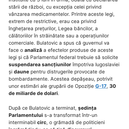
stării de război, cu excepția celei privind
vânzarea medicamentelor. Printre aceste legi,
extrem de restrictive, erau cea privind
înghețarea prețurilor, Legea băncilor, a
călătoriilor în străinătate sau a operațiunilor
comerciale. Bulatovic a spus că guvernul va
face o
analiză
a efectelor produse de aceste
legi și că Parlamentul federal trebuie să solicite
suspendarea sancțiunilor
împotriva Iugoslaviei
și
daune
pentru distrugerile provocate de
bombardamente. Acestea depășeau, potrivit
unor estimări ale grupării de Opoziție
G-17
,
30
de miliarde de dolari
.
După ce Bulatovic a terminat,
ședința
Parlamentului
s-a transformat într-un
interminabil
circ
, o grămadă de politicieni