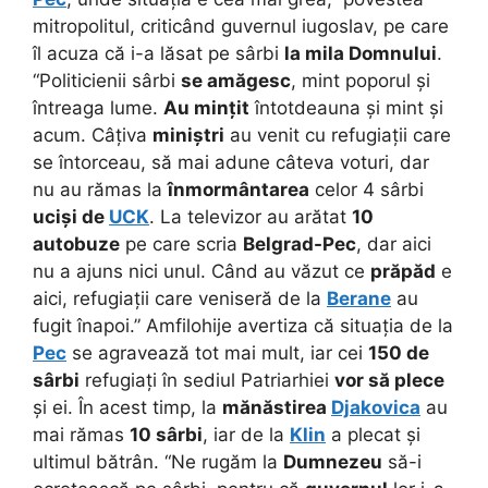
mitropolitul, criticând guvernul iugoslav, pe care
îl acuza că i-a lăsat pe sârbi
la mila Domnului
.
“Politicienii sârbi
se amăgesc
, mint poporul și
întreaga lume.
Au mințit
întotdeauna și mint și
acum. Câțiva
miniștri
au venit cu refugiații care
se întorceau, să mai adune câteva voturi, dar
nu au rămas la
înmormântarea
celor 4 sârbi
uciși de
UCK
. La televizor au arătat
10
autobuze
pe care scria
Belgrad-Pec
, dar aici
nu a ajuns nici unul. Când au văzut ce
prăpăd
e
aici, refugiații care veniseră de la
Berane
au
fugit înapoi.” Amfilohije avertiza că situația de la
Pec
se agravează tot mai mult, iar cei
150 de
sârbi
refugiați în sediul Patriarhiei
vor să plece
și ei. În acest timp, la
mănăstirea
Djakovica
au
mai rămas
10 sârbi
, iar de la
Klin
a plecat și
ultimul bătrân. “Ne rugăm la
Dumnezeu
să-i