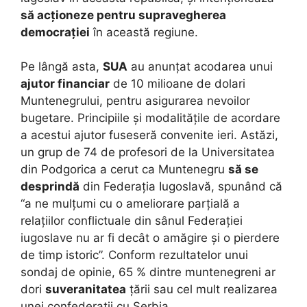
să acționeze pentru supravegherea
democrației
în această regiune.
Pe lângă asta,
SUA
au anunțat acodarea unui
ajutor financiar
de 10 milioane de dolari
Muntenegrului, pentru asigurarea nevoilor
bugetare. Principiile și modalitățile de acordare
a acestui ajutor fuseseră convenite ieri. Astăzi,
un grup de 74 de profesori de la Universitatea
din Podgorica a cerut ca Muntenegru
să se
desprindă
din Federația Iugoslavă, spunând că
“a ne mulțumi cu o ameliorare parțială a
relațiilor conflictuale din sânul Federației
iugoslave nu ar fi decât o amăgire și o pierdere
de timp istoric”. Conform rezultatelor unui
sondaj de opinie, 65 % dintre muntenegreni ar
dori
suveranitatea
țării sau cel mult realizarea
unei confederații cu Serbia.