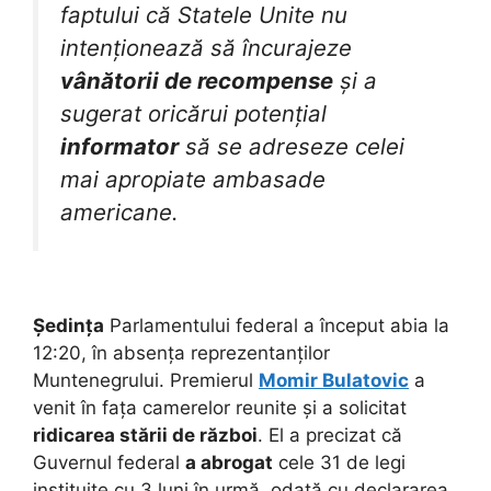
faptului că Statele Unite nu
intenționează să încurajeze
vânătorii de recompense
și a
sugerat oricărui potențial
informator
să se adreseze celei
mai apropiate ambasade
americane.
Ședința
Parlamentului federal a început abia la
12:20, în absența reprezentanților
Muntenegrului. Premierul
Momir Bulatovic
a
venit în fața camerelor reunite și a solicitat
ridicarea stării de război
. El a precizat că
Guvernul federal
a abrogat
cele 31 de legi
instituite cu 3 luni în urmă, odată cu declararea