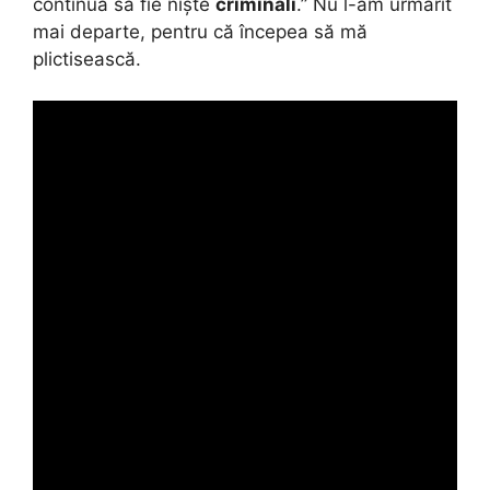
continuă să fie niște
criminali
.” Nu l-am urmărit
mai departe, pentru că începea să mă
plictisească.