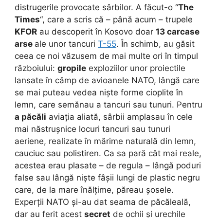
distrugerile provocate sârbilor. A făcut-o “
The
Times
“, care a scris că – până acum – trupele
KFOR
au descoperit în Kosovo doar
13 carcase
arse
ale unor tancuri
T-55
. În schimb, au găsit
ceea ce noi văzusem de mai multe ori în timpul
războiului:
gropile
exploziilor unor proiectile
lansate în câmp de avioanele NATO, lângă care
se mai puteau vedea niște forme cioplite în
lemn, care semănau a tancuri sau tunuri. Pentru
a păcăli
aviația aliată, sârbii amplasau în cele
mai năstrușnice locuri tancuri sau tunuri
aeriene, realizate în mărime naturală din lemn,
cauciuc sau polistiren. Ca sa pară cât mai reale,
acestea erau plasate – de regula – lângă poduri
false sau lângă niște fâșii lungi de plastic negru
care, de la mare înălțime, păreau șosele.
Experții NATO și-au dat seama de păcăleală,
dar au ferit acest
secret
de ochii și urechile