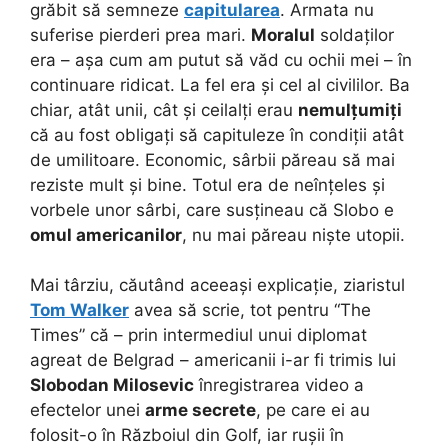
grăbit să semneze
capitularea
. Armata nu
suferise pierderi prea mari.
Moralul
soldaților
era – așa cum am putut să văd cu ochii mei – în
continuare ridicat. La fel era și cel al civililor. Ba
chiar, atât unii, cât și ceilalți erau
nemulțumiți
că au fost obligați să capituleze în condiții atât
de umilitoare. Economic, sârbii păreau să mai
reziste mult și bine. Totul era de neînțeles și
vorbele unor sârbi, care susțineau că Slobo e
omul americanilor
, nu mai păreau niște utopii.
Mai târziu, căutând aceeași explicație, ziaristul
Tom Walker
avea să scrie, tot pentru “The
Times” că – prin intermediul unui diplomat
agreat de Belgrad – americanii i-ar fi trimis lui
Slobodan Milosevic
înregistrarea video a
efectelor unei
arme secrete
, pe care ei au
folosit-o în Războiul din Golf, iar rușii în