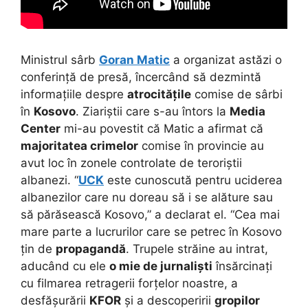
Ministrul sârb
Goran Matic
a organizat astăzi o
conferință de presă, încercând să dezmintă
informațiile despre
atrocitățile
comise de sârbi
în
Kosovo
. Ziariștii care s-au întors la
Media
Center
mi-au povestit că Matic a afirmat că
majoritatea crimelor
comise în provincie au
avut loc în zonele controlate de teroriștii
albanezi. “
UCK
este cunoscută pentru uciderea
albanezilor care nu doreau să i se alăture sau
să părăsească Kosovo,” a declarat el. “Cea mai
mare parte a lucrurilor care se petrec în Kosovo
țin de
propagandă
. Trupele străine au intrat,
aducând cu ele
o mie de jurnaliști
însărcinați
cu filmarea retragerii forțelor noastre, a
desfășurării
KFOR
și a descoperirii
gropilor