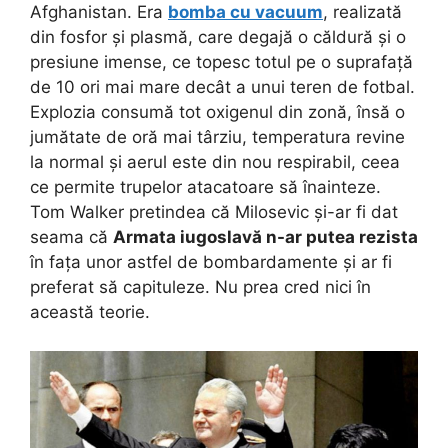
Afghanistan. Era
bomba cu vacuum
, realizată
din fosfor și plasmă, care degajă o căldură și o
presiune imense, ce topesc totul pe o suprafață
de 10 ori mai mare decât a unui teren de fotbal.
Explozia consumă tot oxigenul din zonă, însă o
jumătate de oră mai târziu, temperatura revine
la normal și aerul este din nou respirabil, ceea
ce permite trupelor atacatoare să înainteze.
Tom Walker pretindea că Milosevic și-ar fi dat
seama că
Armata iugoslavă n-ar putea rezista
în fața unor astfel de bombardamente și ar fi
preferat să capituleze. Nu prea cred nici în
această teorie.