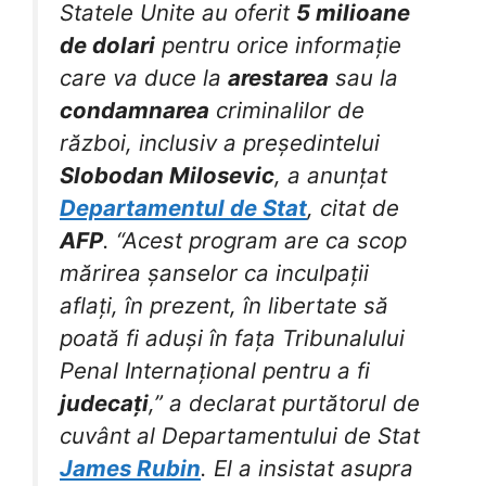
Statele Unite au oferit
5 milioane
de dolari
pentru orice informație
care va duce la
arestarea
sau la
condamnarea
criminalilor de
război, inclusiv a președintelui
Slobodan Milosevic
, a anunțat
Departamentul de Stat
, citat de
AFP
. “Acest program are ca scop
mărirea șanselor ca inculpații
aflați, în prezent, în libertate să
poată fi aduși în fața Tribunalului
Penal Internațional pentru a fi
judecați
,” a declarat purtătorul de
cuvânt al Departamentului de Stat
James Rubin
. El a insistat asupra