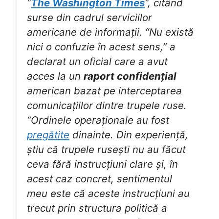
“
The Washington Times
“, citând
surse din cadrul serviciilor
americane de informații. “Nu există
nici o confuzie în acest sens,” a
declarat un oficial care a avut
acces la un
raport confidențial
american bazat pe interceptarea
comunicațiilor dintre trupele ruse.
“Ordinele operaționale au fost
pregătite
dinainte. Din experiență,
știu că trupele rusești nu au făcut
ceva fără instrucțiuni clare și, în
acest caz concret, sentimentul
meu este că aceste instrucțiuni au
trecut prin structura politică a