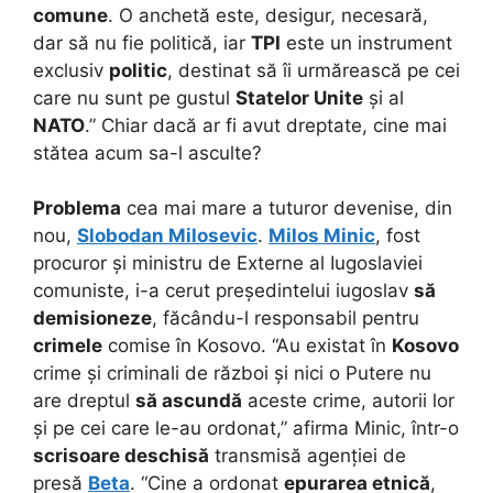
comune
. O anchetă este, desigur, necesară,
dar să nu fie politică, iar
TPI
este un instrument
exclusiv
politic
, destinat să îi urmărească pe cei
care nu sunt pe gustul
Statelor Unite
și al
NATO
.” Chiar dacă ar fi avut dreptate, cine mai
stătea acum sa-l asculte?
Problema
cea mai mare a tuturor devenise, din
nou,
Slobodan Milosevic
.
Milos Minic
, fost
procuror și ministru de Externe al Iugoslaviei
comuniste, i-a cerut președintelui iugoslav
să
demisioneze
, făcându-l responsabil pentru
crimele
comise în Kosovo. “Au existat în
Kosovo
crime și criminali de război și nici o Putere nu
are dreptul
să ascundă
aceste crime, autorii lor
și pe cei care le-au ordonat,” afirma Minic, într-o
scrisoare deschisă
transmisă agenției de
presă
Beta
. “Cine a ordonat
epurarea etnică
,