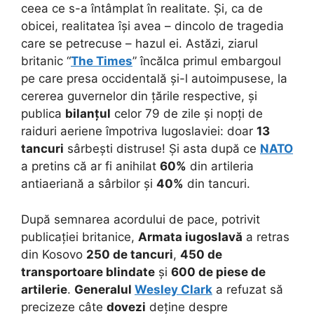
ceea ce s-a întâmplat în realitate. Și, ca de
obicei, realitatea își avea – dincolo de tragedia
care se petrecuse – hazul ei. Astăzi, ziarul
britanic “
The Times
” încălca primul embargoul
pe care presa occidentală și-l autoimpusese, la
cererea guvernelor din țările respective, și
publica
bilanțul
celor 79 de zile și nopți de
raiduri aeriene împotriva Iugoslaviei: doar
13
tancuri
sârbești distruse! Și asta după ce
NATO
a pretins că ar fi anihilat
60%
din artileria
antiaeriană a sârbilor și
40%
din tancuri.
După semnarea acordului de pace, potrivit
publicației britanice,
Armata iugoslavă
a retras
din Kosovo
250 de tancuri
,
450 de
transportoare blindate
și
600 de piese de
artilerie
.
Generalul
Wesley Clark
a refuzat să
precizeze câte
dovezi
deține despre