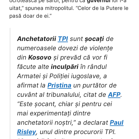
ocrotească pe sârbi, pentru că
guvernul
lor i-a
uitat,” spunea mitropolitul. “Celor de la Putere le
pasă doar de ei.”
Anchetatorii
TPI
sunt
șocați
de
numeroasele dovezi de violențe
din
Kosovo
și prevăd că vor fi
făcute alte
inculpări
în rândul
Armatei și Poliției iugoslave, a
afirmat la
Priștina
un purtător de
cuvânt al tribunalului, citat de
AFP
.
“Este șocant, chiar și pentru cei
mai experimentați dintre
anchetatorii noștri,” a declarat
Paul
Risley
, unul dintre procurorii TPI.