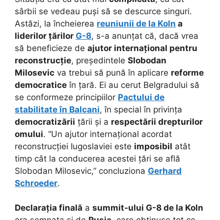
sârbii se vedeau puși să se descurce singuri.
Astăzi, la încheierea
reuniunii de la Koln
a
liderilor țărilor
G-8
, s-a anunțat că, dacă vrea
să beneficieze de
ajutor internațional pentru
reconstrucție
, președintele
Slobodan
Milosevic
va trebui să pună în aplicare
reforme
democratice
în țară. Ei au cerut Belgradului să
se conformeze principiilor
Pactului de
stabilitate în Balcani
, în special în privința
democratizării
țării și a
respectării drepturilor
omului
. “Un ajutor internațional acordat
reconstrucției Iugoslaviei este
imposibil
atât
timp cât la conducerea acestei țări se află
Slobodan Milosevic,” concluziona
Gerhard
Schroeder
.
Declarația finală
a
summit-ului G-8 de la Koln