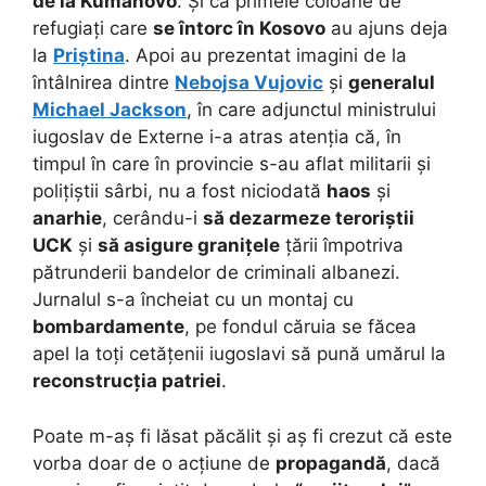
de la Kumanovo
. Și că primele coloane de
refugiați care
se întorc în Kosovo
au ajuns deja
la
Priștina
. Apoi au prezentat imagini de la
întâlnirea dintre
Nebojsa Vujovic
și
generalul
Michael Jackson
, în care adjunctul ministrului
iugoslav de Externe i-a atras atenția că, în
timpul în care în provincie s-au aflat militarii și
polițiștii sârbi, nu a fost niciodată
haos
și
anarhie
, cerându-i
să dezarmeze teroriștii
UCK
și
să asigure granițele
țării împotriva
pătrunderii bandelor de criminali albanezi.
Jurnalul s-a încheiat cu un montaj cu
bombardamente
, pe fondul căruia se făcea
apel la toți cetățenii iugoslavi să pună umărul la
reconstrucția patriei
.
Poate m-aș fi lăsat păcălit și aș fi crezut că este
vorba doar de o acțiune de
propagandă
, dacă