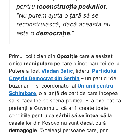
pentru
reconstrucția podurilor
:
“Nu putem ajuta o țară să se
reconstruiască, dacă aceasta nu
este o
democrație
.”
Primul politician din
Opoziție
care a sesizat
cinica
manipulare
pe care o încercau cei de la
Putere a fost
Vladan Batic
, liderul
Partidului
Creștin Democrat din Serbia
– un partid “de
buzunar” – și coordonator al
Uniunii pentru
Schimbare
, o alianță de partide care începea
să-și facă loc pe scena politică. El a explicat că
pretențiile Guvernului că ar fi create toate
condițiile pentru ca
sârbii să se întoarcă
la
casele lor din Kosovo nu sunt decât pură
demagogie
. “Aceleași persoane care, prin