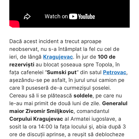
Dacă acest incident a trecut aproape
neobservat, nu s-a întâmplat la fel cu cel de
ieri, de lângă
Kragujevac
. În jur de
100 de
rezerviști
au blocat șoseaua spre Topola, în
fața cafenelei “
Sumski put
” din satul
Petrovac
,
așezându-se pe asfalt, în jurul unui camion pe
care îl puseseră de-a curmezișul șoselei.
Cereau să li se plătească
soldele
, pe care nu
le-au mai primit de două luni de zile.
Generalul
maior
Zivomir Smiljkovic
, comandantul
Corpului Kragujevac
al Armatei iugoslave, a
sosit la ora 14:00 la fața locului și, abia după 3
ore de discuții aprinse, a reușit să deblocheze