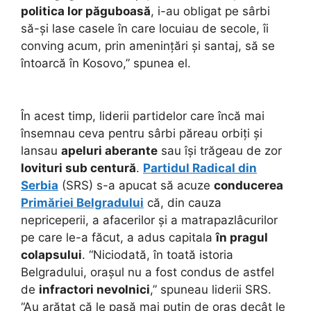
politica lor păguboasă
, i-au obligat pe sârbi
să-și lase casele în care locuiau de secole, îi
conving acum, prin amenințări și santaj, să se
întoarcă în Kosovo,” spunea el.
În acest timp, liderii partidelor care încă mai
însemnau ceva pentru sârbi păreau orbiți și
lansau
apeluri aberante
sau își trăgeau de zor
lovituri sub centură
.
Partidul Radical din
Serbia
(SRS) s-a apucat să acuze
conducerea
Primăriei Belgradului
că, din cauza
nepriceperii, a afacerilor și a matrapazlâcurilor
pe care le-a făcut, a adus capitala
în pragul
colapsului
. “Niciodată, în toată istoria
Belgradului, orașul nu a fost condus de astfel
de
infractori nevolnici
,” spuneau liderii SRS.
“Au arătat că le pasă mai puțin de oraș decât le