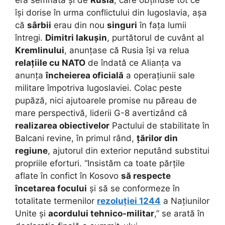
era semnata și de
Rusia
, care obținuse tot ce
își dorise în urma conflictului din Iugoslavia, așa
că
sârbii
erau din nou
singuri
în fața lumii
întregi.
Dimitri Iakușin
, purtătorul de cuvânt al
Kremlinului
, anunțase că Rusia își va relua
relațiile cu NATO
de îndată ce Alianța va
anunța
încheierea oficială
a operațiunii sale
militare împotriva Iugoslaviei. Colac peste
pupăză, nici ajutoarele promise nu păreau de
mare perspectivă, liderii G-8 avertizând că
realizarea obiectivelor
Pactului de stabilitate în
Balcani revine, în primul rând,
țărilor din
regiune
, ajutorul din exterior neputând substitui
propriile eforturi. “Insistăm ca toate părțile
aflate în confict în Kosovo
să respecte
încetarea focului
și să se conformeze în
totalitate termenilor
rezoluției 1244
a Națiunilor
Unite și
acordului tehnico-militar
,” se arată în