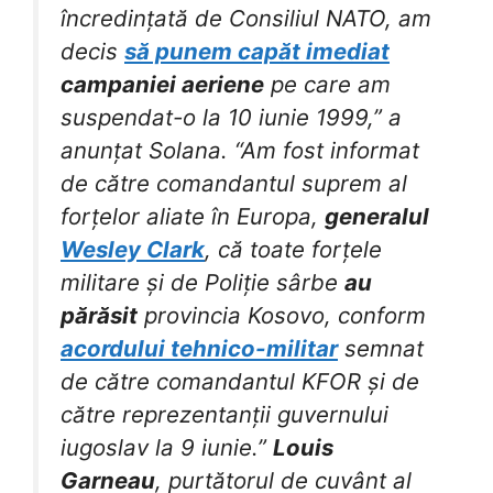
încredințată de Consiliul NATO, am
decis
să punem capăt imediat
campaniei aeriene
pe care am
suspendat-o la 10 iunie 1999,” a
anunțat Solana. “Am fost informat
de către comandantul suprem al
forțelor aliate în Europa,
generalul
Wesley Clark
, că toate forțele
militare și de Poliție sârbe
au
părăsit
provincia Kosovo, conform
acordului tehnico-militar
semnat
de către comandantul KFOR și de
către reprezentanții guvernului
iugoslav la 9 iunie.”
Louis
Garneau
, purtătorul de cuvânt al