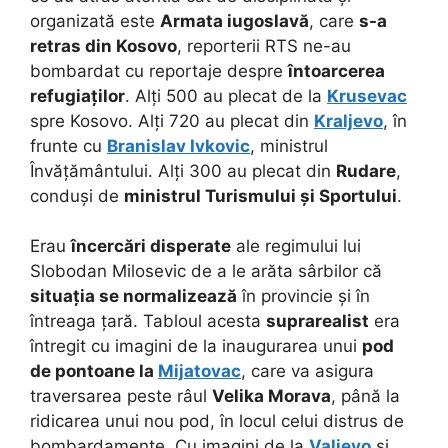
organizată este
Armata iugoslavă
, care
s-a
retras din Kosovo
, reporterii RTS ne-au
bombardat cu reportaje despre
întoarcerea
refugiaților
. Alți 500 au plecat de la
Krusevac
spre Kosovo. Alți 720 au plecat din
Kraljevo
, în
frunte cu
Branislav Ivkovic
, ministrul
Învățământului. Alți 300 au plecat din
Rudare
,
conduși de
ministrul Turismului și Sportului
.
Erau
încercări disperate
ale regimului lui
Slobodan Milosevic de a le arăta sârbilor că
situația se normalizează
în provincie și în
întreaga țară. Tabloul acesta
suprarealist
era
întregit cu imagini de la inaugurarea unui
pod
de pontoane la
Mijatovac
, care va asigura
traversarea peste râul
Velika Morava
, până la
ridicarea unui nou pod, în locul celui distrus de
bombardamente. Cu imagini de la
Valjevo
și