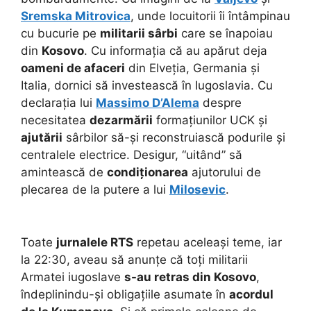
Sremska Mitrovica
, unde locuitorii îi întâmpinau
cu bucurie pe
militarii sârbi
care se înapoiau
din
Kosovo
. Cu informația că au apărut deja
oameni de afaceri
din Elveția, Germania și
Italia, dornici să investească în Iugoslavia. Cu
declarația lui
Massimo D’Alema
despre
necesitatea
dezarmării
formațiunilor UCK și
ajutării
sârbilor să-și reconstruiască podurile și
centralele electrice. Desigur, “uitând” să
amintească de
condiționarea
ajutorului de
plecarea de la putere a lui
Milosevic
.
Toate
jurnalele RTS
repetau aceleași teme, iar
la 22:30, aveau să anunțe că toți militarii
Armatei iugoslave
s-au retras din Kosovo
,
îndeplinindu-și obligațiile asumate în
acordul