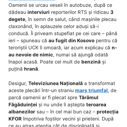
Oamenii se urcau veseli în autobuze, după ce
dădeau
interviuri
reporterilor RTS și ridicau
3
degete
, în semn de salut, când mașinile plecau
claxonând, în aplauzele celor aduși să-i
conducă. Îi priveam stupefiat pe cei care – până
ieri – spuneau că
au fugit din Kosovo
pentru că
teroriștii UCK îi omoară, iar acum explicau că
n-
au nevoie de nimic
, numai să ajungă odată
înapoi acasă. Poate cel mult de
benzină
și
puțină
hrană
.
Desigur,
Televiziunea Națională
a transformat
aceste plecări într-un straniu
marș triumfal
, de
parcă oamenii ar fi plecat spre
Tărâmul
Făgăduinței
și nu unde îi aștepta
teroarea
albanezilor
sau – în cel mai bun caz –
protecția
KFOR
împotriva foștilor vecini și prieteni. După
ce au atras atentia cât de disciplinată și