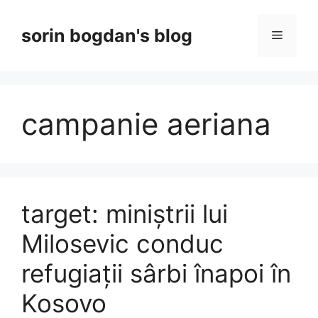
Skip
to
sorin bogdan's blog
Menu
content
campanie aeriana
target: miniștrii lui
Milosevic conduc
refugiații sârbi înapoi în
Kosovo