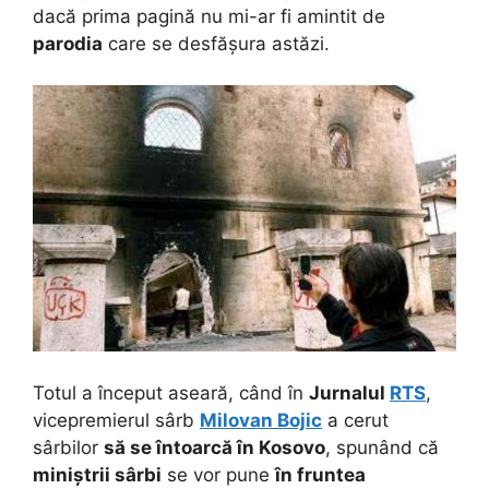
dacă prima pagină nu mi-ar fi amintit de
parodia
care se desfășura astăzi.
Totul a început aseară, când în
Jurnalul
RTS
,
vicepremierul sârb
Milovan Bojic
a cerut
sârbilor
să se întoarcă
în Kosovo
, spunând că
miniștrii sârbi
se vor pune
în fruntea