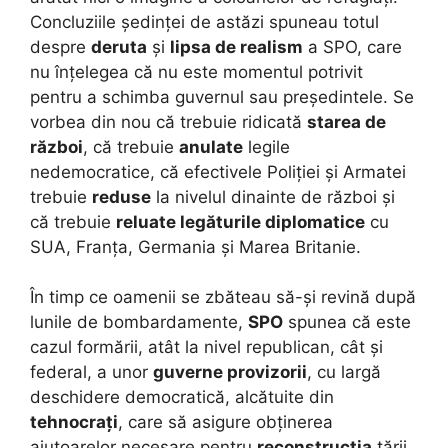
Concluziile ședinței de astăzi spuneau totul
despre
deruta
și
lipsa de realism
a SPO, care
nu înțelegea că nu este momentul potrivit
pentru a schimba guvernul sau președintele. Se
vorbea din nou că trebuie ridicată
starea de
război
, că trebuie
anulate
legile
nedemocratice, că efectivele Poliției și Armatei
trebuie
reduse
la nivelul dinainte de război și
că trebuie
reluate legăturile diplomatice
cu
SUA, Franța, Germania și Marea Britanie.
În timp ce oamenii se zbăteau să-și revină după
lunile de bombardamente,
SPO
spunea că este
cazul formării, atât la nivel republican, cât și
federal, a unor
guverne provizorii
, cu largă
deschidere democratică, alcătuite din
tehnocrați
, care să asigure obținerea
ajutoarelor necesare pentru
reconstrucția
țării