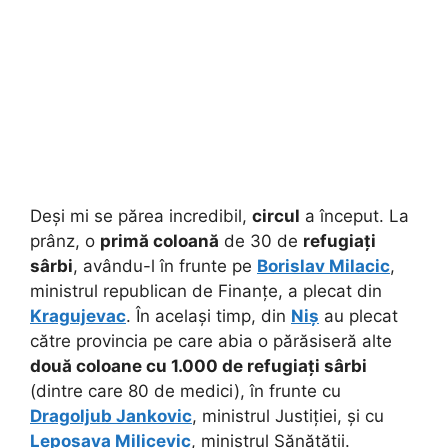
Deși mi se părea incredibil,
circul
a început. La
prânz, o
primă coloană
de 30 de
refugiați
sârbi
, avându-l în frunte pe
Borislav Milacic
,
ministrul republican de Finanțe, a plecat din
Kragujevac
. În același timp, din
Niș
au plecat
către provincia pe care abia o părăsiseră alte
două coloane cu 1.000 de refugiați sârbi
(dintre care 80 de medici), în frunte cu
Dragoljub Jankovic
, ministrul Justiției, și cu
Leposava Milicevic
, ministrul Sănătății.