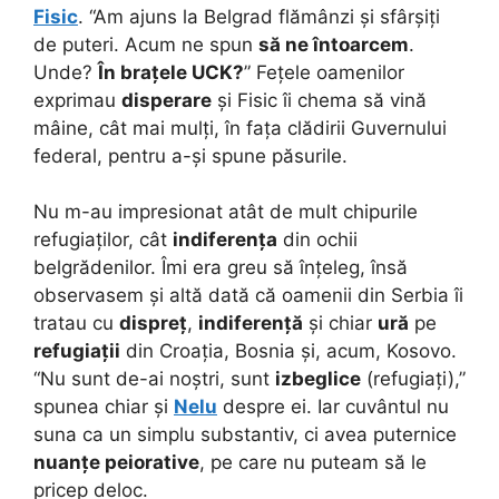
Fisic
. “Am ajuns la Belgrad flămânzi și sfârșiți
de puteri. Acum ne spun
să ne întoarcem
.
Unde?
În brațele UCK?
” Fețele oamenilor
exprimau
disperare
și Fisic îi chema să vină
mâine, cât mai mulți, în fața clădirii Guvernului
federal, pentru a-și spune păsurile.
Nu m-au impresionat atât de mult chipurile
refugiaților, cât
indiferența
din ochii
belgrădenilor. Îmi era greu să înțeleg, însă
observasem și altă dată că oamenii din Serbia îi
tratau cu
dispreț
,
indiferență
și chiar
ură
pe
refugiații
din Croația, Bosnia și, acum, Kosovo.
“Nu sunt de-ai noștri, sunt
izbeglice
(refugiați),”
spunea chiar și
Nelu
despre ei. Iar cuvântul nu
suna ca un simplu substantiv, ci avea puternice
nuanțe peiorative
, pe care nu puteam să le
pricep deloc.