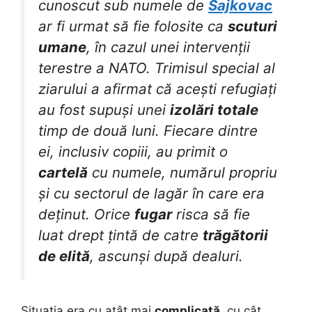
cunoscut sub numele de
Sajkovac
ar fi urmat să fie folosite ca
scuturi
umane
, în cazul unei intervenții
terestre a NATO. Trimisul special al
ziarului a afirmat că acești refugiați
au fost supuși unei
izolări totale
timp de două luni. Fiecare dintre
ei, inclusiv copiii, au primit o
cartelă
cu numele, numărul propriu
și cu sectorul de lagăr în care era
deținut. Orice
fugar
risca să fie
luat drept țintă de catre
trăgătorii
de elită
, ascunși după dealuri.
Situația era cu atât mai
complicată
, cu cât