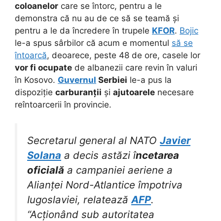
coloanelor
care se întorc, pentru a le
demonstra că nu au de ce să se teamă și
pentru a le da încredere în trupele
KFOR
.
Bojic
le-a spus sârbilor că acum e momentul
să se
întoarcă
, deoarece, peste 48 de ore, casele lor
vor fi ocupate
de albanezii care revin în valuri
în Kosovo.
Guvernul
Serbiei
le-a pus la
dispoziție
carburanții
și
ajutoarele
necesare
reîntoarcerii în provincie.
Secretarul general al NATO
Javier
Solana
a decis astăzi î
ncetarea
oficială
a campaniei aeriene a
Alianței Nord-Atlantice împotriva
Iugoslaviei, relatează
AFP
.
“Acționând sub autoritatea