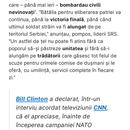
care – până mai ieri –
bombardau civili
nevinovați
“. “Bătălia pentru eliberarea patriei va
continua, până la
victoria finală
, până când
ultimul soldat străin va fi
alungat
de pe
teritoriul Serbiei,” anunțau, pompos, liderii SRS.
“Un astfel de țel nu poate fi atins fără ca
poporul să-și păstreze
unitatea
și fără să-i
alungăm pe
trădătorii
care găsesc tot felul de
scuze pentru crimele comise de dușmani și le
oferă, cu umilință, servicii complete în fiecare
zi.”
Bill Clinton
a declarat, într-un
interviu acordat televiziunii
CNN
,
că el apreciase, înainte de
începerea campaniei NATO