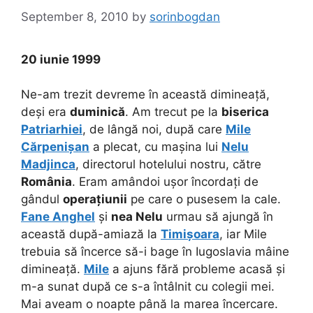
September 8, 2010
by
sorinbogdan
20 iunie 1999
Ne-am trezit devreme în această dimineață,
deși era
duminică
. Am trecut pe la
biserica
Patriarhiei
, de lângă noi, după care
Mile
Cărpenișan
a plecat, cu mașina lui
Nelu
Madjinca
, directorul hotelului nostru, către
România
. Eram amândoi ușor încordați de
gândul
operațiunii
pe care o pusesem la cale.
Fane Anghel
și
nea Nelu
urmau să ajungă în
această după-amiază la
Timișoara
, iar Mile
trebuia să încerce să-i bage în Iugoslavia mâine
dimineață.
Mile
a ajuns fără probleme acasă și
m-a sunat după ce s-a întâlnit cu colegii mei.
Mai aveam o noapte până la marea încercare.