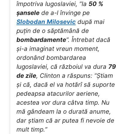
împotriva Iugoslaviei, “la
50 %
șansele
de a-l învinge pe
Slobodan Milosevic
după mai
puțin de o săptămână de
bombardamente
“. Întrebat dacă
și-a imaginat vreun moment,
ordonând bombardarea
Iugoslaviei, că războiul va dura
79
de zile
, Clinton a răspuns: “Știam
și că, dacă el va hotărî să suporte
pedeapsa atacurilor aeriene,
acestea vor dura câtva timp. Nu
mă gândeam la o durată anume,
dar știam că ar putea fi nevoie de
mult timp.”