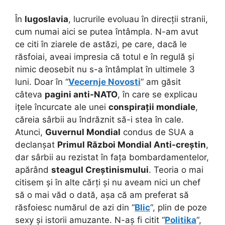
În
Iugoslavia
, lucrurile evoluau în direcții stranii,
cum numai aici se putea întâmpla. N-am avut
ce citi în ziarele de astăzi, pe care, dacă le
răsfoiai, aveai impresia că totul e în regulă și
nimic deosebit nu s-a întâmplat în ultimele 3
luni. Doar în “
Vecernje Novosti
” am găsit
câteva
pagini anti-NATO
, în care se explicau
ițele încurcate ale unei
conspirații mondiale
,
căreia sârbii au îndrăznit să-i stea în cale.
Atunci,
Guvernul Mondial
condus de SUA a
declanșat
Primul Război Mondial Anti-creștin
,
dar sârbii au rezistat în fața bombardamentelor,
apărând
steagul Creștinismului
. Teoria o mai
citisem și în alte cărți și nu aveam nici un chef
să o mai văd o dată, așa că am preferat să
răsfoiesc numărul de azi din “
Blic
“, plin de poze
sexy și istorii amuzante. N-aș fi citit “
Politika
“,