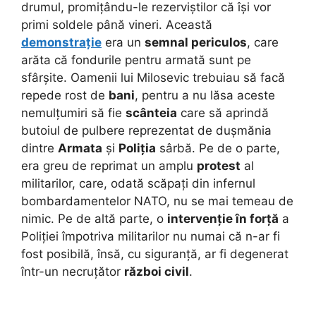
drumul, promițându-le rezerviștilor că își vor
primi soldele până vineri. Această
demonstrație
era un
semnal periculos
, care
arăta că fondurile pentru armată sunt pe
sfârșite. Oamenii lui Milosevic trebuiau să facă
repede rost de
bani
, pentru a nu lăsa aceste
nemulțumiri să fie
scânteia
care să aprindă
butoiul de pulbere reprezentat de dușmănia
dintre
Armata
și
Poliția
sârbă. Pe de o parte,
era greu de reprimat un amplu
protest
al
militarilor, care, odată scăpați din infernul
bombardamentelor NATO, nu se mai temeau de
nimic. Pe de altă parte, o
intervenție în forță
a
Poliției împotriva militarilor nu numai că n-ar fi
fost posibilă, însă, cu siguranță, ar fi degenerat
într-un necruțător
război civil
.