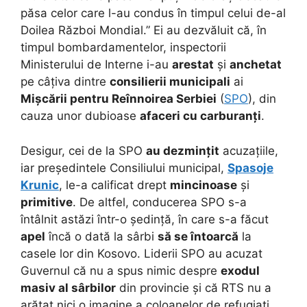
păsa celor care l-au condus în timpul celui de-al
Doilea Război Mondial.” Ei au dezvăluit că, în
timpul bombardamentelor, inspectorii
Ministerului de Interne i-au
arestat
și
anchetat
pe câțiva dintre
consilierii municipali
ai
Mișcării pentru Reînnoirea Serbiei
(
SPO
), din
cauza unor dubioase
afaceri cu carburanți
.
Desigur, cei de la SPO
au dezmințit
acuzațiile,
iar președintele Consiliului municipal,
Spasoje
Krunic
, le-a calificat drept
mincinoase
și
primitive
. De altfel, conducerea SPO s-a
întâlnit astăzi într-o ședință, în care s-a făcut
apel
încă o dată la sârbi
să se întoarcă
la
casele lor din Kosovo. Liderii SPO au acuzat
Guvernul că nu a spus nimic despre
exodul
masiv al sârbilor
din provincie și că RTS nu a
arătat nici o imagine a coloanelor de refugiați.