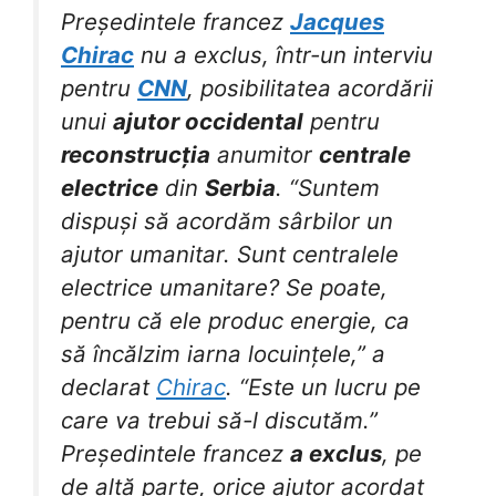
Președintele francez
Jacques
Chirac
nu a exclus, într-un interviu
pentru
CNN
, posibilitatea acordării
unui
ajutor occidental
pentru
reconstrucția
anumitor
centrale
electrice
din
Serbia
. “Suntem
dispuși să acordăm sârbilor un
ajutor umanitar. Sunt centralele
electrice umanitare? Se poate,
pentru că ele produc energie, ca
să încălzim iarna locuințele,” a
declarat
Chirac
. “Este un lucru pe
care va trebui să-l discutăm.”
Președintele francez
a exclus
, pe
de altă parte, orice ajutor acordat