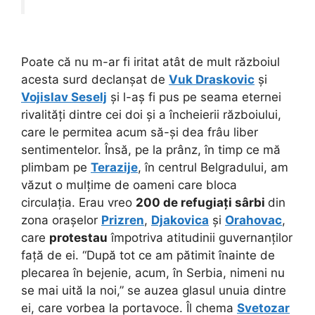
Poate că nu m-ar fi iritat atât de mult războiul
acesta surd declanșat de
Vuk Draskovic
și
Vojislav Seselj
și l-aș fi pus pe seama eternei
rivalități dintre cei doi și a încheierii războiului,
care le permitea acum să-și dea frâu liber
sentimentelor. Însă, pe la prânz, în timp ce mă
plimbam pe
Terazije
, în centrul Belgradului, am
văzut o mulțime de oameni care bloca
circulația. Erau vreo
200 de refugiați sârbi
din
zona orașelor
Prizren
,
Djakovica
și
Orahovac
,
care
protestau
împotriva atitudinii guvernanților
față de ei. “După tot ce am pătimit înainte de
plecarea în bejenie, acum, în Serbia, nimeni nu
se mai uită la noi,” se auzea glasul unuia dintre
ei, care vorbea la portavoce. Îl chema
Svetozar