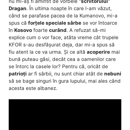
nu mi-aș fi amintit de vorbele
“scriitorului”
Dragan
. În ultima noapte în care l-am văzut,
când se parafase pacea de la Kumanovo, mi-a
spus că
forțele speciale sârbe
se vor întoarce
în
Kosovo
foarte
curând
. A refuzat să-mi
explice cum o vor face, atâta vreme cât trupele
KFOR s-au desfășurat deja, dar mi-a spus să
fiu atent la ce va urma. Și ce altă
acoperire
mai
bună puteau găsi, decât cea a oamenilor care
se întorc la casele lor? Pentru că, oricât de
patrioți
ar fi sârbii, nu sunt chiar atât de
nebuni
să se bage singuri în gura lupului, mai ales când
acesta este albanez.