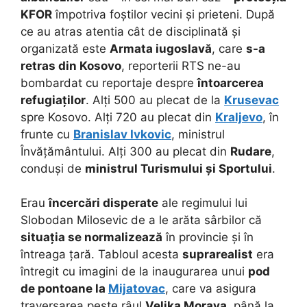
KFOR
împotriva foștilor vecini și prieteni. După
ce au atras atentia cât de disciplinată și
organizată este
Armata iugoslavă
, care
s-a
retras din Kosovo
, reporterii RTS ne-au
bombardat cu reportaje despre
întoarcerea
refugiaților
. Alți 500 au plecat de la
Krusevac
spre Kosovo. Alți 720 au plecat din
Kraljevo
, în
frunte cu
Branislav Ivkovic
, ministrul
Învățământului. Alți 300 au plecat din
Rudare
,
conduși de
ministrul Turismului și Sportului
.
Erau
încercări disperate
ale regimului lui
Slobodan Milosevic de a le arăta sârbilor că
situația se normalizează
în provincie și în
întreaga țară. Tabloul acesta
suprarealist
era
întregit cu imagini de la inaugurarea unui
pod
de pontoane la
Mijatovac
, care va asigura
traversarea peste râul
Velika Morava
, până la