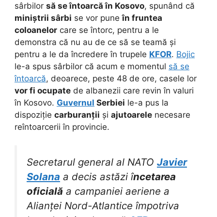
sârbilor
să se întoarcă
în Kosovo
, spunând că
miniștrii sârbi
se vor pune
în fruntea
coloanelor
care se întorc, pentru a le
demonstra că nu au de ce să se teamă și
pentru a le da încredere în trupele
KFOR
.
Bojic
le-a spus sârbilor că acum e momentul
să se
întoarcă
, deoarece, peste 48 de ore, casele lor
vor fi ocupate
de albanezii care revin în valuri
în Kosovo.
Guvernul
Serbiei
le-a pus la
dispoziție
carburanții
și
ajutoarele
necesare
reîntoarcerii în provincie.
Secretarul general al NATO
Javier
Solana
a decis astăzi î
ncetarea
oficială
a campaniei aeriene a
Alianței Nord-Atlantice împotriva