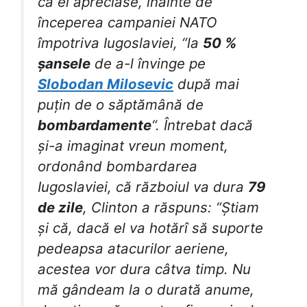
că el apreciase, înainte de
începerea campaniei NATO
împotriva Iugoslaviei, “la
50 %
șansele
de a-l învinge pe
Slobodan Milosevic
după mai
puțin de o săptămână de
bombardamente
“. Întrebat dacă
și-a imaginat vreun moment,
ordonând bombardarea
Iugoslaviei, că războiul va dura
79
de zile
, Clinton a răspuns: “Știam
și că, dacă el va hotărî să suporte
pedeapsa atacurilor aeriene,
acestea vor dura câtva timp. Nu
mă gândeam la o durată anume,