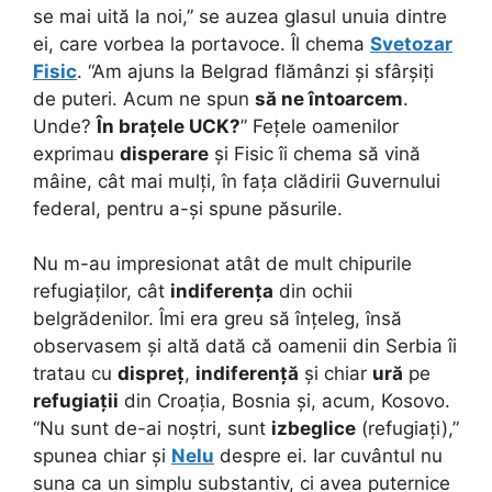
se mai uită la noi,” se auzea glasul unuia dintre
ei, care vorbea la portavoce. Îl chema
Svetozar
Fisic
. “Am ajuns la Belgrad flămânzi și sfârșiți
de puteri. Acum ne spun
să ne întoarcem
.
Unde?
În brațele UCK?
” Fețele oamenilor
exprimau
disperare
și Fisic îi chema să vină
mâine, cât mai mulți, în fața clădirii Guvernului
federal, pentru a-și spune păsurile.
Nu m-au impresionat atât de mult chipurile
refugiaților, cât
indiferența
din ochii
belgrădenilor. Îmi era greu să înțeleg, însă
observasem și altă dată că oamenii din Serbia îi
tratau cu
dispreț
,
indiferență
și chiar
ură
pe
refugiații
din Croația, Bosnia și, acum, Kosovo.
“Nu sunt de-ai noștri, sunt
izbeglice
(refugiați),”
spunea chiar și
Nelu
despre ei. Iar cuvântul nu
suna ca un simplu substantiv, ci avea puternice