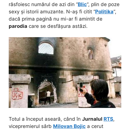
răsfoiesc numărul de azi din “
Blic
“, plin de poze
sexy și istorii amuzante. N-aș fi citit “
Politika
“,
dacă prima pagină nu mi-ar fi amintit de
parodia
care se desfășura astăzi.
Totul a început aseară, când în
Jurnalul
RTS
,
vicepremierul sârb
Milovan Bojic
a cerut