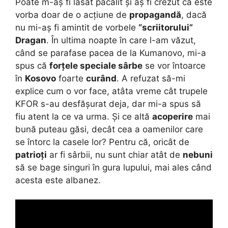
Poate m-aș fi lăsat păcălit și aș fi crezut că este
vorba doar de o acțiune de
propagandă
, dacă
nu mi-aș fi amintit de vorbele
“scriitorului”
Dragan
. În ultima noapte în care l-am văzut,
când se parafase pacea de la Kumanovo, mi-a
spus că
forțele speciale sârbe
se vor întoarce
în
Kosovo
foarte
curând
. A refuzat să-mi
explice cum o vor face, atâta vreme cât trupele
KFOR s-au desfășurat deja, dar mi-a spus să
fiu atent la ce va urma. Și ce altă
acoperire
mai
bună puteau găsi, decât cea a oamenilor care
se întorc la casele lor? Pentru că, oricât de
patrioți
ar fi sârbii, nu sunt chiar atât de
nebuni
să se bage singuri în gura lupului, mai ales când
acesta este albanez.