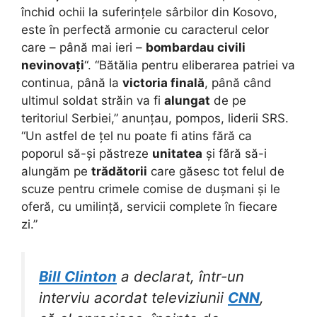
închid ochii la suferințele sârbilor din Kosovo,
este în perfectă armonie cu caracterul celor
care – până mai ieri –
bombardau civili
nevinovați
“. “Bătălia pentru eliberarea patriei va
continua, până la
victoria finală
, până când
ultimul soldat străin va fi
alungat
de pe
teritoriul Serbiei,” anunțau, pompos, liderii SRS.
“Un astfel de țel nu poate fi atins fără ca
poporul să-și păstreze
unitatea
și fără să-i
alungăm pe
trădătorii
care găsesc tot felul de
scuze pentru crimele comise de dușmani și le
oferă, cu umilință, servicii complete în fiecare
zi.”
Bill Clinton
a declarat, într-un
interviu acordat televiziunii
CNN
,