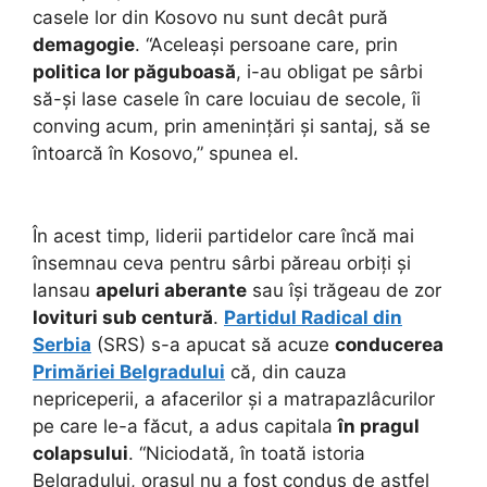
casele lor din Kosovo nu sunt decât pură
demagogie
. “Aceleași persoane care, prin
politica lor păguboasă
, i-au obligat pe sârbi
să-și lase casele în care locuiau de secole, îi
conving acum, prin amenințări și santaj, să se
întoarcă în Kosovo,” spunea el.
În acest timp, liderii partidelor care încă mai
însemnau ceva pentru sârbi păreau orbiți și
lansau
apeluri aberante
sau își trăgeau de zor
lovituri sub centură
.
Partidul Radical din
Serbia
(SRS) s-a apucat să acuze
conducerea
Primăriei Belgradului
că, din cauza
nepriceperii, a afacerilor și a matrapazlâcurilor
pe care le-a făcut, a adus capitala
în pragul
colapsului
. “Niciodată, în toată istoria
Belgradului, orașul nu a fost condus de astfel