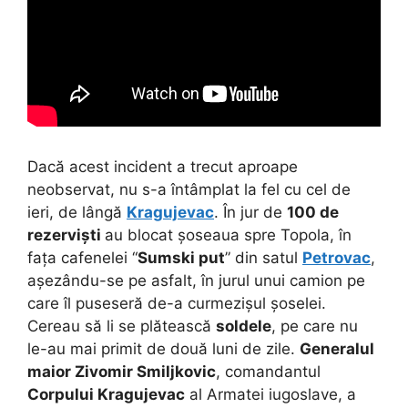
Dacă acest incident a trecut aproape
neobservat, nu s-a întâmplat la fel cu cel de
ieri, de lângă
Kragujevac
. În jur de
100 de
rezerviști
au blocat șoseaua spre Topola, în
fața cafenelei “
Sumski put
” din satul
Petrovac
,
așezându-se pe asfalt, în jurul unui camion pe
care îl puseseră de-a curmezișul șoselei.
Cereau să li se plătească
soldele
, pe care nu
le-au mai primit de două luni de zile.
Generalul
maior
Zivomir Smiljkovic
, comandantul
Corpului Kragujevac
al Armatei iugoslave, a