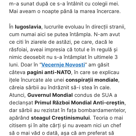
m-a sunat după ce s-a întâlnit cu colegii mei.
Mai aveam o noapte până la marea încercare.
În
Iugoslavia
, lucrurile evoluau în direcții stranii,
cum numai aici se putea întâmpla. N-am avut
ce citi în ziarele de astăzi, pe care, dacă le
răsfoiai, aveai impresia că totul e în regulă și
nimic deosebit nu s-a întâmplat în ultimele 3
luni. Doar în “
Vecernje Novosti
” am găsit
câteva
pagini anti-NATO
, în care se explicau
ițele încurcate ale unei
conspirații mondiale
,
căreia sârbii au îndrăznit să-i stea în cale.
Atunci,
Guvernul Mondial
condus de SUA a
declanșat
Primul Război Mondial Anti-creștin
,
dar sârbii au rezistat în fața bombardamentelor,
apărând
steagul Creștinismului
. Teoria o mai
citisem și în alte cărți și nu aveam nici un chef
să o mai văd o dată, așa că am preferat să