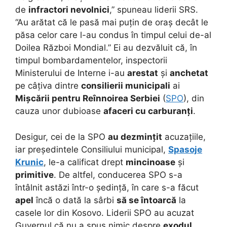
de
infractori nevolnici
,” spuneau liderii SRS.
“Au arătat că le pasă mai puțin de oraș decât le
păsa celor care l-au condus în timpul celui de-al
Doilea Război Mondial.” Ei au dezvăluit că, în
timpul bombardamentelor, inspectorii
Ministerului de Interne i-au
arestat
și
anchetat
pe câțiva dintre
consilierii municipali
ai
Mișcării pentru Reînnoirea Serbiei
(
SPO
), din
cauza unor dubioase
afaceri cu carburanți
.
Desigur, cei de la SPO
au dezmințit
acuzațiile,
iar președintele Consiliului municipal,
Spasoje
Krunic
, le-a calificat drept
mincinoase
și
primitive
. De altfel, conducerea SPO s-a
întâlnit astăzi într-o ședință, în care s-a făcut
apel
încă o dată la sârbi
să se întoarcă
la
casele lor din Kosovo. Liderii SPO au acuzat
Guvernul că nu a spus nimic despre
exodul