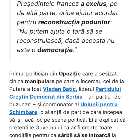
Președintele francez
a exclus
, pe
de altă parte, orice ajutor acordat
pentru
reconstrucția podurilor
:
“Nu putem ajuta o țară să se
reconstruiască, dacă aceasta nu
este o
democrație
.”
Primul politician din
Opoziție
care a sesizat
cinica
manipulare
pe care o încercau cei de la
Putere a fost
Vladan Batic
, liderul
Partidului
Creștin Democrat din Serbia
– un partid “de
buzunar” – și coordonator al
Uniunii pentru
Schimbare
, o alianță de partide care începea
să-și facă loc pe scena politică. El a explicat că
pretențiile Guvernului că ar fi create toate
condițiile pentru ca
sârbii să se întoarcă
la