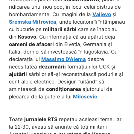
ridicarea unui nou pod, în locul celui distrus de
bombardamente. Cu imagini de la
Valjevo
și
Sremska Mitrovica
, unde locuitorii îi întâmpinau
cu bucurie pe
militarii sârbi
care se înapoiau
din
Kosovo
. Cu informația că au apărut deja
oameni de afaceri
din Elveția, Germania și
Italia, dornici să investească în Iugoslavia. Cu
declarația lui
Massimo D’Alema
despre
necesitatea
dezarmării
formațiunilor UCK și
ajutării
sârbilor să-și reconstruiască podurile și
centralele electrice. Desigur, “uitând” să
amintească de
condiționarea
ajutorului de
plecarea de la putere a lui
Milosevic
.
Toate
jurnalele RTS
repetau aceleași teme, iar
la 22:30, aveau să anunțe că toți militarii