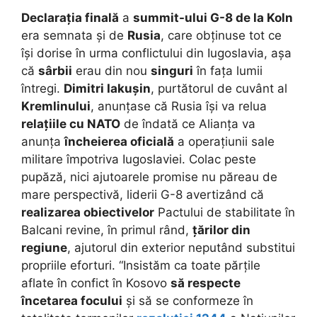
Declarația finală
a
summit-ului G-8 de la Koln
era semnata și de
Rusia
, care obținuse tot ce
își dorise în urma conflictului din Iugoslavia, așa
că
sârbii
erau din nou
singuri
în fața lumii
întregi.
Dimitri Iakușin
, purtătorul de cuvânt al
Kremlinului
, anunțase că Rusia își va relua
relațiile cu NATO
de îndată ce Alianța va
anunța
încheierea oficială
a operațiunii sale
militare împotriva Iugoslaviei. Colac peste
pupăză, nici ajutoarele promise nu păreau de
mare perspectivă, liderii G-8 avertizând că
realizarea obiectivelor
Pactului de stabilitate în
Balcani revine, în primul rând,
țărilor din
regiune
, ajutorul din exterior neputând substitui
propriile eforturi. “Insistăm ca toate părțile
aflate în confict în Kosovo
să respecte
încetarea focului
și să se conformeze în