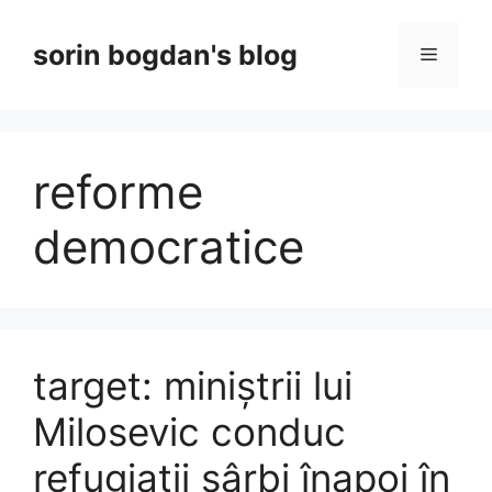
Skip
to
sorin bogdan's blog
Menu
content
reforme
democratice
target: miniștrii lui
Milosevic conduc
refugiații sârbi înapoi în