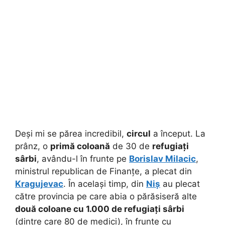
Deși mi se părea incredibil,
circul
a început. La
prânz, o
primă coloană
de 30 de
refugiați
sârbi
, avându-l în frunte pe
Borislav Milacic
,
ministrul republican de Finanțe, a plecat din
Kragujevac
. În același timp, din
Niș
au plecat
către provincia pe care abia o părăsiseră alte
două coloane cu 1.000 de refugiați sârbi
(dintre care 80 de medici), în frunte cu