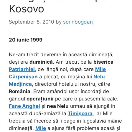
Kosovo
September 8, 2010
by
sorinbogdan
20 iunie 1999
Ne-am trezit devreme în această dimineață,
deși era
duminică
. Am trecut pe la
biserica
Patriarhiei
, de lângă noi, după care
Mile
Cărpenișan
a plecat, cu mașina lui
Nelu
Madjinca
, directorul hotelului nostru, către
România
. Eram amândoi ușor încordați de
gândul
operațiunii
pe care o pusesem la cale.
Fane Anghel
și
nea Nelu
urmau să ajungă în
această după-amiază la
Timișoara
, iar Mile
trebuia să încerce să-i bage în Iugoslavia mâine
dimineață.
Mile
a ajuns fără probleme acasă și