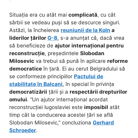
Situația era cu atât mai
complicată
, cu cât
sârbii se vedeau puși să se descurce singuri.
Astăzi, la încheierea
reuniunii de la Koln
a
liderilor țărilor
G-8
, s-a anunțat că, dacă vrea
să beneficieze de
ajutor internațional pentru
reconstrucție
, președintele
Slobodan
Milosevic
va trebui să pună în aplicare
reforme
democratice
în țară. Ei au cerut Belgradului să
se conformeze principiilor
Pactului de
stabilitate în Balcani
, în special în privința
democratizării
țării și a
respectării drepturilor
omului
. “Un ajutor internațional acordat
reconstrucției Iugoslaviei este
imposibil
atât
timp cât la conducerea acestei țări se află
Slobodan Milosevic,” concluziona
Gerhard
Schroeder
.