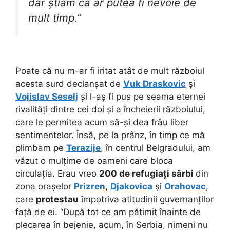
dar știam că ar putea fi nevoie de
mult timp.”
Poate că nu m-ar fi iritat atât de mult războiul
acesta surd declanșat de
Vuk Draskovic
și
Vojislav Seselj
și l-aș fi pus pe seama eternei
rivalități dintre cei doi și a încheierii războiului,
care le permitea acum să-și dea frâu liber
sentimentelor. Însă, pe la prânz, în timp ce mă
plimbam pe
Terazije
, în centrul Belgradului, am
văzut o mulțime de oameni care bloca
circulația. Erau vreo
200 de refugiați sârbi
din
zona orașelor
Prizren
,
Djakovica
și
Orahovac
,
care
protestau
împotriva atitudinii guvernanților
față de ei. “După tot ce am pătimit înainte de
plecarea în bejenie, acum, în Serbia, nimeni nu