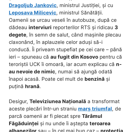
Dragoljub Jankovic
, ministrul Justiției, și cu
Leposava Milicevic
, ministrul Sănătății.
Oamenii se urcau veseli în autobuze, după ce
dădeau
interviuri
reporterilor RTS și ridicau
3
degete
, în semn de salut, când mașinile plecau
claxonând, în aplauzele celor aduși să-i
conducă. Îi priveam stupefiat pe cei care – până
ieri – spuneau că
au fugit din Kosovo
pentru că
teroriștii UCK îi omoară, iar acum explicau că
n-
au nevoie de nimic
, numai să ajungă odată
înapoi acasă. Poate cel mult de
benzină
și
puțină
hrană
.
Desigur,
Televiziunea Națională
a transformat
aceste plecări într-un straniu
marș triumfal
, de
parcă oamenii ar fi plecat spre
Tărâmul
Făgăduinței
și nu unde îi aștepta
teroarea
albanezilor
sau – în cel mai bun caz –
protecția