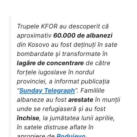
Trupele KFOR au descoperit că
aproximativ
60.000 de albanezi
din Kosovo au fost deținuți în sate
bombardate și transformate în
lagăre de concentrare
de către
forțele iugoslave în nordul
provinciei, a informat publicația
“
Sunday Telegraph
“. Familiile
albaneze au fost
arestate
în munții
unde se refugiaseră și au fost
închise
, la jumătatea lunii aprilie,
în satele distruse aflate în
apropiere de
Podujevo
.