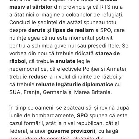
masiv al sârbilor
din provincie și că RTS nu a
arătat nici o imagine a coloanelor de refugiați.
Concluziile ședinței de astăzi spuneau totul
despre
deruta
și
lipsa de realism
a SPO, care
nu înțelegea că nu este momentul potrivit
pentru a schimba guvernul sau președintele. Se
vorbea din nou că trebuie ridicată
starea de
război
, că trebuie
anulate
legile
nedemocratice, că efectivele Poliției și Armatei
trebuie
reduse
la nivelul dinainte de război și
că trebuie
reluate legăturile diplomatice
cu
SUA, Franța, Germania și Marea Britanie.
În timp ce oamenii se zbăteau să-și revină după
lunile de bombardamente,
SPO
spunea că este
cazul formării, atât la nivel republican, cât și
federal, a unor
guverne provizorii
, cu largă
deschidere democratică, alcătuite din