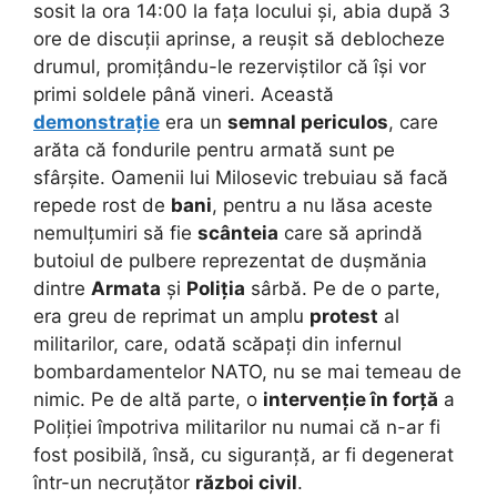
sosit la ora 14:00 la fața locului și, abia după 3
ore de discuții aprinse, a reușit să deblocheze
drumul, promițându-le rezerviștilor că își vor
primi soldele până vineri. Această
demonstrație
era un
semnal periculos
, care
arăta că fondurile pentru armată sunt pe
sfârșite. Oamenii lui Milosevic trebuiau să facă
repede rost de
bani
, pentru a nu lăsa aceste
nemulțumiri să fie
scânteia
care să aprindă
butoiul de pulbere reprezentat de dușmănia
dintre
Armata
și
Poliția
sârbă. Pe de o parte,
era greu de reprimat un amplu
protest
al
militarilor, care, odată scăpați din infernul
bombardamentelor NATO, nu se mai temeau de
nimic. Pe de altă parte, o
intervenție în forță
a
Poliției împotriva militarilor nu numai că n-ar fi
fost posibilă, însă, cu siguranță, ar fi degenerat
într-un necruțător
război civil
.