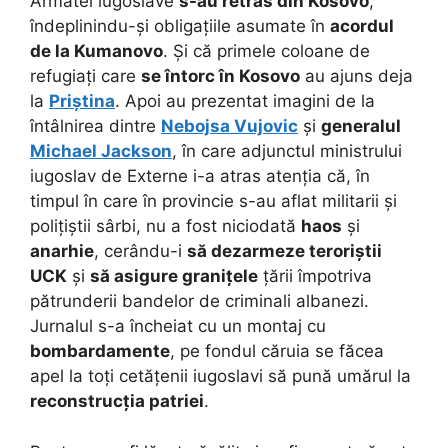
Armatei iugoslave
s-au retras din Kosovo
,
îndeplinindu-și obligațiile asumate în
acordul
de la Kumanovo
. Și că primele coloane de
refugiați care
se întorc în Kosovo
au ajuns deja
la
Priștina
. Apoi au prezentat imagini de la
întâlnirea dintre
Nebojsa Vujovic
și
generalul
Michael Jackson
, în care adjunctul ministrului
iugoslav de Externe i-a atras atenția că, în
timpul în care în provincie s-au aflat militarii și
polițiștii sârbi, nu a fost niciodată
haos
și
anarhie
, cerându-i
să dezarmeze teroriștii
UCK
și
să asigure granițele
țării împotriva
pătrunderii bandelor de criminali albanezi.
Jurnalul s-a încheiat cu un montaj cu
bombardamente
, pe fondul căruia se făcea
apel la toți cetățenii iugoslavi să pună umărul la
reconstrucția patriei
.