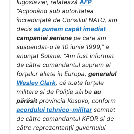
Iugoslaviei, relatează
AFP
.
“Acționând sub autoritatea
încredințată de Consiliul NATO, am
decis
să punem capăt imediat
campaniei aeriene
pe care am
suspendat-o la 10 iunie 1999,” a
anunțat Solana. “Am fost informat
de către comandantul suprem al
forțelor aliate în Europa,
generalul
Wesley Clark
, că toate forțele
militare și de Poliție sârbe
au
părăsit
provincia Kosovo, conform
acordului tehnico-militar
semnat
de către comandantul KFOR și de
către reprezentanții guvernului