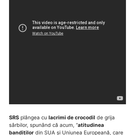
SRS
plângea cu
lacrimi de crocodil
de grija
sârbilor, spunând că acum, “
atitudinea
bandiților
din SUA și Uniunea Europeană, care