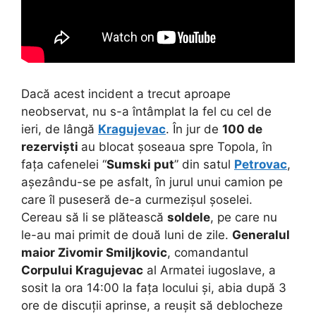
Dacă acest incident a trecut aproape
neobservat, nu s-a întâmplat la fel cu cel de
ieri, de lângă
Kragujevac
. În jur de
100 de
rezerviști
au blocat șoseaua spre Topola, în
fața cafenelei “
Sumski put
” din satul
Petrovac
,
așezându-se pe asfalt, în jurul unui camion pe
care îl puseseră de-a curmezișul șoselei.
Cereau să li se plătească
soldele
, pe care nu
le-au mai primit de două luni de zile.
Generalul
maior
Zivomir Smiljkovic
, comandantul
Corpului Kragujevac
al Armatei iugoslave, a
sosit la ora 14:00 la fața locului și, abia după 3
ore de discuții aprinse, a reușit să deblocheze