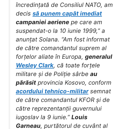
încredințată de Consiliul NATO, am
decis
să punem capăt imediat
campaniei aeriene
pe care am
suspendat-o la 10 iunie 1999,” a
anunțat Solana. “Am fost informat
de către comandantul suprem al
forțelor aliate în Europa,
generalul
Wesley Clark
, că toate forțele
militare și de Poliție sârbe
au
părăsit
provincia Kosovo, conform
acordului tehnico-militar
semnat
de către comandantul KFOR și de
către reprezentanții guvernului
iugoslav la 9 iunie.”
Louis
Garneau
, purtătorul de cuvânt al