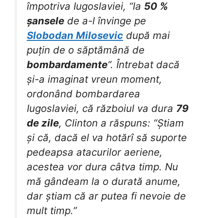
împotriva Iugoslaviei, “la
50 %
șansele
de a-l învinge pe
Slobodan Milosevic
după mai
puțin de o săptămână de
bombardamente
“. Întrebat dacă
și-a imaginat vreun moment,
ordonând bombardarea
Iugoslaviei, că războiul va dura
79
de zile
, Clinton a răspuns: “Știam
și că, dacă el va hotărî să suporte
pedeapsa atacurilor aeriene,
acestea vor dura câtva timp. Nu
mă gândeam la o durată anume,
dar știam că ar putea fi nevoie de
mult timp.”