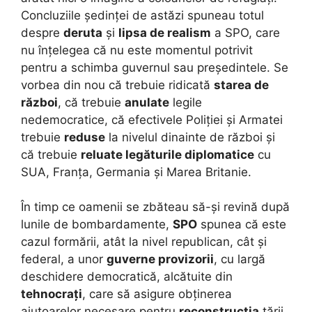
Concluziile ședinței de astăzi spuneau totul
despre
deruta
și
lipsa de realism
a SPO, care
nu înțelegea că nu este momentul potrivit
pentru a schimba guvernul sau președintele. Se
vorbea din nou că trebuie ridicată
starea de
război
, că trebuie
anulate
legile
nedemocratice, că efectivele Poliției și Armatei
trebuie
reduse
la nivelul dinainte de război și
că trebuie
reluate legăturile diplomatice
cu
SUA, Franța, Germania și Marea Britanie.
În timp ce oamenii se zbăteau să-și revină după
lunile de bombardamente,
SPO
spunea că este
cazul formării, atât la nivel republican, cât și
federal, a unor
guverne provizorii
, cu largă
deschidere democratică, alcătuite din
tehnocrați
, care să asigure obținerea
ajutoarelor necesare pentru
reconstrucția
țării