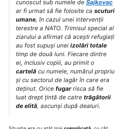
cunoscut sub numele de
Sajkovac
ar fi urmat să fie folosite ca
scuturi
umane
, în cazul unei intervenții
terestre a NATO. Trimisul special al
ziarului a afirmat că acești refugiați
au fost supuși unei
izolări totale
timp de două luni. Fiecare dintre
ei, inclusiv copiii, au primit o
cartelă
cu numele, numărul propriu
și cu sectorul de lagăr în care era
deținut. Orice
fugar
risca să fie
luat drept țintă de catre
trăgătorii
de elită
, ascunși după dealuri.
Situația era cu atât mai
complicată
, cu cât