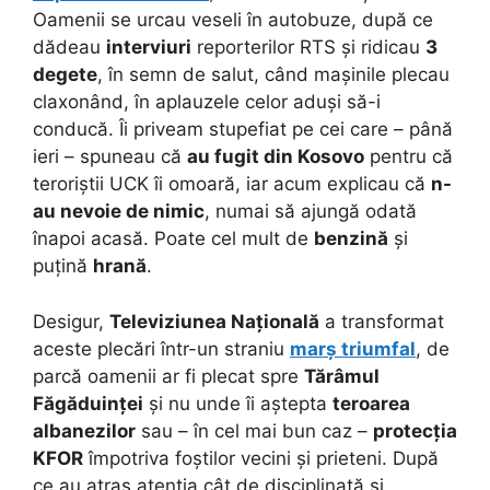
Oamenii se urcau veseli în autobuze, după ce
dădeau
interviuri
reporterilor RTS și ridicau
3
degete
, în semn de salut, când mașinile plecau
claxonând, în aplauzele celor aduși să-i
conducă. Îi priveam stupefiat pe cei care – până
ieri – spuneau că
au fugit din Kosovo
pentru că
teroriștii UCK îi omoară, iar acum explicau că
n-
au nevoie de nimic
, numai să ajungă odată
înapoi acasă. Poate cel mult de
benzină
și
puțină
hrană
.
Desigur,
Televiziunea Națională
a transformat
aceste plecări într-un straniu
marș triumfal
, de
parcă oamenii ar fi plecat spre
Tărâmul
Făgăduinței
și nu unde îi aștepta
teroarea
albanezilor
sau – în cel mai bun caz –
protecția
KFOR
împotriva foștilor vecini și prieteni. După
ce au atras atentia cât de disciplinată și