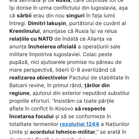
era semnata și de
Rusia
, care obținuse tot ce
își dorise în urma conflictului din Iugoslavia, așa
că
sârbii
erau din nou
singuri
în fața lumii
întregi.
Dimitri Iakușin
, purtătorul de cuvânt al
Kremlinului
, anunțase că Rusia își va relua
relațiile cu NATO
de îndată ce Alianța va
anunța
încheierea oficială
a operațiunii sale
militare împotriva Iugoslaviei. Colac peste
pupăză, nici ajutoarele promise nu păreau de
mare perspectivă, liderii G-8 avertizând că
realizarea obiectivelor
Pactului de stabilitate în
Balcani revine, în primul rând,
țărilor din
regiune
, ajutorul din exterior neputând substitui
propriile eforturi. “Insistăm ca toate părțile
aflate în confict în Kosovo
să respecte
încetarea focului
și să se conformeze în
totalitate termenilor
rezoluției 1244
a Națiunilor
Unite și
acordului tehnico-militar
,” se arată în