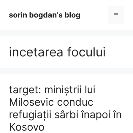
Skip
to
sorin bogdan's blog
Menu
content
incetarea focului
target: miniștrii lui
Milosevic conduc
refugiații sârbi înapoi în
Kosovo