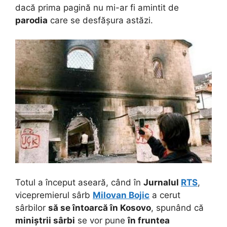
dacă prima pagină nu mi-ar fi amintit de
parodia
care se desfășura astăzi.
Totul a început aseară, când în
Jurnalul
RTS
,
vicepremierul sârb
Milovan Bojic
a cerut
sârbilor
să se întoarcă
în Kosovo
, spunând că
miniștrii sârbi
se vor pune
în fruntea