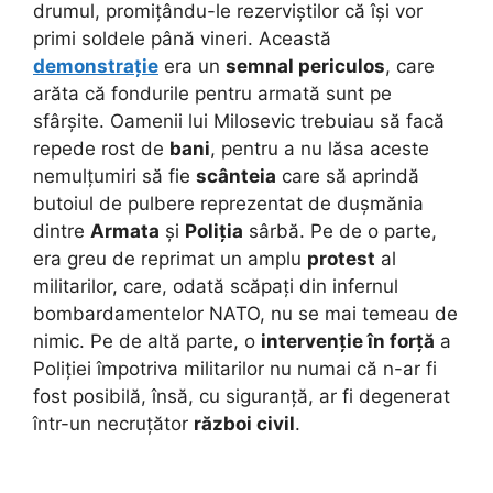
drumul, promițându-le rezerviștilor că își vor
primi soldele până vineri. Această
demonstrație
era un
semnal periculos
, care
arăta că fondurile pentru armată sunt pe
sfârșite. Oamenii lui Milosevic trebuiau să facă
repede rost de
bani
, pentru a nu lăsa aceste
nemulțumiri să fie
scânteia
care să aprindă
butoiul de pulbere reprezentat de dușmănia
dintre
Armata
și
Poliția
sârbă. Pe de o parte,
era greu de reprimat un amplu
protest
al
militarilor, care, odată scăpați din infernul
bombardamentelor NATO, nu se mai temeau de
nimic. Pe de altă parte, o
intervenție în forță
a
Poliției împotriva militarilor nu numai că n-ar fi
fost posibilă, însă, cu siguranță, ar fi degenerat
într-un necruțător
război civil
.