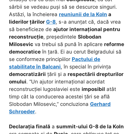
sârbii se vedeau puși să se descurce singuri.
Astăzi, la încheierea
reuniunii de la Koln
a
liderilor țărilor
G-8
, s-a anunțat că, dacă vrea
să beneficieze de
ajutor internațional pentru
reconstrucție
, președintele
Slobodan
Milosevic
va trebui să pună în aplicare
reforme
democratice
în țară. Ei au cerut Belgradului să
se conformeze principiilor
Pactului de
stabilitate în Balcani
, în special în privința
democratizării
țării și a
respectării drepturilor
omului
. “Un ajutor internațional acordat
reconstrucției Iugoslaviei este
imposibil
atât
timp cât la conducerea acestei țări se află
Slobodan Milosevic,” concluziona
Gerhard
Schroeder
.
Declarația finală
a
summit-ului G-8 de la Koln