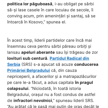
politica lor păguboasă
, i-au obligat pe sârbi
să-și lase casele în care locuiau de secole, îi
conving acum, prin amenințări și santaj, să se
întoarcă în Kosovo,” spunea el.
În acest timp, liderii partidelor care încă mai
însemnau ceva pentru sârbi păreau orbiți și
lansau
apeluri aberante
sau își trăgeau de zor
lovituri sub centură
.
Partidul Radical din
Serbia
(SRS) s-a apucat să acuze
conducerea
Primăriei Belgradului
că, din cauza
nepriceperii, a afacerilor și a matrapazlâcurilor
pe care le-a făcut, a adus capitala
în pragul
colapsului
. “Niciodată, în toată istoria
Belgradului, orașul nu a fost condus de astfel
de
infractori nevolnici
,” spuneau liderii SRS.
“Au arătat că le pasă mai puțin de oraș decât le