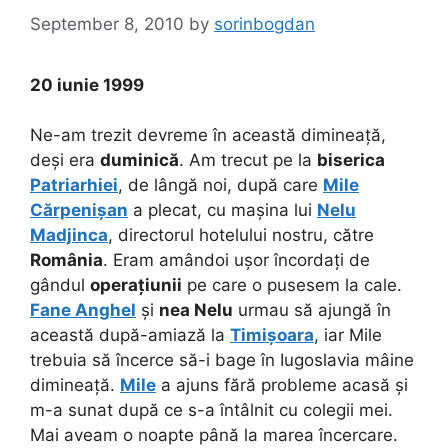
September 8, 2010
by
sorinbogdan
20 iunie 1999
Ne-am trezit devreme în această dimineață,
deși era
duminică
. Am trecut pe la
biserica
Patriarhiei
, de lângă noi, după care
Mile
Cărpenișan
a plecat, cu mașina lui
Nelu
Madjinca
, directorul hotelului nostru, către
România
. Eram amândoi ușor încordați de
gândul
operațiunii
pe care o pusesem la cale.
Fane Anghel
și
nea Nelu
urmau să ajungă în
această după-amiază la
Timișoara
, iar Mile
trebuia să încerce să-i bage în Iugoslavia mâine
dimineață.
Mile
a ajuns fără probleme acasă și
m-a sunat după ce s-a întâlnit cu colegii mei.
Mai aveam o noapte până la marea încercare.