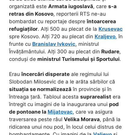
organizată este
Armata iugoslavă
, care
s-a
retras din Kosovo
, reporterii RTS ne-au
bombardat cu reportaje despre
întoarcerea
refugiaților
. Alți 500 au plecat de la
Krusevac
spre Kosovo. Alți 720 au plecat din
Kraljevo
, în
frunte cu
Branislav Ivkovic
, ministrul
Învățământului. Alți 300 au plecat din
Rudare
,
conduși de
ministrul Turismului și Sportului
.
Erau
încercări disperate
ale regimului lui
Slobodan Milosevic de a le arăta sârbilor că
situația se normalizează
în provincie și în
întreaga țară. Tabloul acesta
suprarealist
era
întregit cu imagini de la inaugurarea unui
pod
de pontoane la
Mijatovac
, care va asigura
traversarea peste râul
Velika Morava
, până la
ridicarea unui nou pod, în locul celui distrus de
bombardamente. Cu imagini de la
Valjevo
și