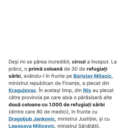
Deși mi se părea incredibil,
circul
a început. La
prânz, o
primă coloană
de 30 de
refugiați
sârbi
, avându-l în frunte pe
Borislav Milacic
,
ministrul republican de Finanțe, a plecat din
Kragujevac
. În același timp, din
Niș
au plecat
către provincia pe care abia o părăsiseră alte
două coloane cu 1.000 de refugiați sârbi
(dintre care 80 de medici), în frunte cu
Dragoljub Jankovic
, ministrul Justiției, și cu
Leposava Milicevic
, ministrul Sănătății.