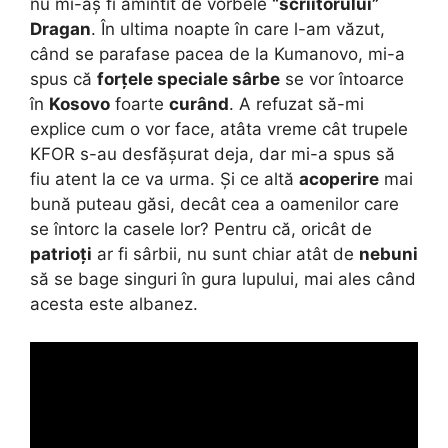
nu mi-aș fi amintit de vorbele
“scriitorului”
Dragan
. În ultima noapte în care l-am văzut,
când se parafase pacea de la Kumanovo, mi-a
spus că
forțele speciale sârbe
se vor întoarce
în
Kosovo
foarte
curând
. A refuzat să-mi
explice cum o vor face, atâta vreme cât trupele
KFOR s-au desfășurat deja, dar mi-a spus să
fiu atent la ce va urma. Și ce altă
acoperire
mai
bună puteau găsi, decât cea a oamenilor care
se întorc la casele lor? Pentru că, oricât de
patrioți
ar fi sârbii, nu sunt chiar atât de
nebuni
să se bage singuri în gura lupului, mai ales când
acesta este albanez.