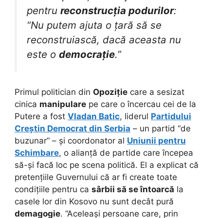
pentru
reconstrucția podurilor
:
“Nu putem ajuta o țară să se
reconstruiască, dacă aceasta nu
este o
democrație
.”
Primul politician din
Opoziție
care a sesizat
cinica
manipulare
pe care o încercau cei de la
Putere a fost
Vladan Batic
, liderul
Partidului
Creștin Democrat din Serbia
– un partid “de
buzunar” – și coordonator al
Uniunii pentru
Schimbare
, o alianță de partide care începea
să-și facă loc pe scena politică. El a explicat că
pretențiile Guvernului că ar fi create toate
condițiile pentru ca
sârbii să se întoarcă
la
casele lor din Kosovo nu sunt decât pură
demagogie
. “Aceleași persoane care, prin