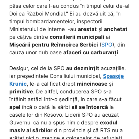
păsa celor care l-au condus în timpul celui de-al
Doilea Război Mondial.” Ei au dezvăluit că, în
timpul bombardamentelor, inspectorii
Ministerului de Interne i-au
arestat
și
anchetat
pe câțiva dintre
consilierii municipali
ai
Mișcării pentru Reînnoirea Serbiei
(
SPO
), din
cauza unor dubioase
afaceri cu carburanți
.
Desigur, cei de la SPO
au dezmințit
acuzațiile,
iar președintele Consiliului municipal,
Spasoje
Krunic
, le-a calificat drept
mincinoase
și
primitive
. De altfel, conducerea SPO s-a
întâlnit astăzi într-o ședință, în care s-a făcut
apel
încă o dată la sârbi
să se întoarcă
la
casele lor din Kosovo. Liderii SPO au acuzat
Guvernul că nu a spus nimic despre
exodul
masiv al sârbilor
din provincie și că RTS nu a
arătat nici o imagine a coloanelor de refugiați.