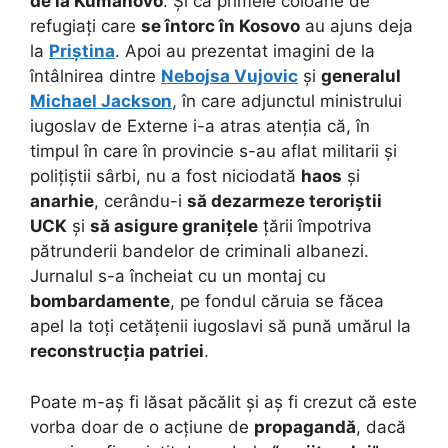
de la Kumanovo
. Și că primele coloane de
refugiați care
se întorc în Kosovo
au ajuns deja
la
Priștina
. Apoi au prezentat imagini de la
întâlnirea dintre
Nebojsa Vujovic
și
generalul
Michael Jackson
, în care adjunctul ministrului
iugoslav de Externe i-a atras atenția că, în
timpul în care în provincie s-au aflat militarii și
polițiștii sârbi, nu a fost niciodată
haos
și
anarhie
, cerându-i
să dezarmeze teroriștii
UCK
și
să asigure granițele
țării împotriva
pătrunderii bandelor de criminali albanezi.
Jurnalul s-a încheiat cu un montaj cu
bombardamente
, pe fondul căruia se făcea
apel la toți cetățenii iugoslavi să pună umărul la
reconstrucția patriei
.
Poate m-aș fi lăsat păcălit și aș fi crezut că este
vorba doar de o acțiune de
propagandă
, dacă