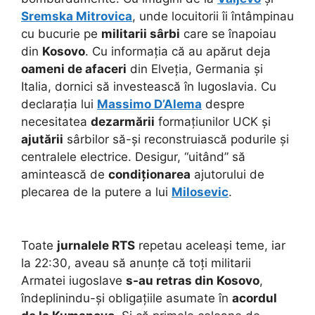
Sremska Mitrovica
, unde locuitorii îi întâmpinau
cu bucurie pe
militarii sârbi
care se înapoiau
din
Kosovo
. Cu informația că au apărut deja
oameni de afaceri
din Elveția, Germania și
Italia, dornici să investească în Iugoslavia. Cu
declarația lui
Massimo D’Alema
despre
necesitatea
dezarmării
formațiunilor UCK și
ajutării
sârbilor să-și reconstruiască podurile și
centralele electrice. Desigur, “uitând” să
amintească de
condiționarea
ajutorului de
plecarea de la putere a lui
Milosevic
.
Toate
jurnalele RTS
repetau aceleași teme, iar
la 22:30, aveau să anunțe că toți militarii
Armatei iugoslave
s-au retras din Kosovo
,
îndeplinindu-și obligațiile asumate în
acordul