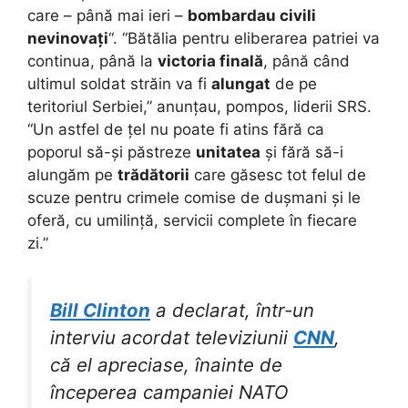
care – până mai ieri –
bombardau civili
nevinovați
“. “Bătălia pentru eliberarea patriei va
continua, până la
victoria finală
, până când
ultimul soldat străin va fi
alungat
de pe
teritoriul Serbiei,” anunțau, pompos, liderii SRS.
“Un astfel de țel nu poate fi atins fără ca
poporul să-și păstreze
unitatea
și fără să-i
alungăm pe
trădătorii
care găsesc tot felul de
scuze pentru crimele comise de dușmani și le
oferă, cu umilință, servicii complete în fiecare
zi.”
Bill Clinton
a declarat, într-un
interviu acordat televiziunii
CNN
,
că el apreciase, înainte de
începerea campaniei NATO