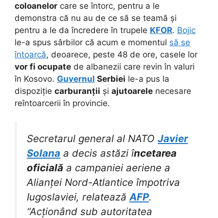
coloanelor
care se întorc, pentru a le
demonstra că nu au de ce să se teamă și
pentru a le da încredere în trupele
KFOR
.
Bojic
le-a spus sârbilor că acum e momentul
să se
întoarcă
, deoarece, peste 48 de ore, casele lor
vor fi ocupate
de albanezii care revin în valuri
în Kosovo.
Guvernul
Serbiei
le-a pus la
dispoziție
carburanții
și
ajutoarele
necesare
reîntoarcerii în provincie.
Secretarul general al NATO
Javier
Solana
a decis astăzi î
ncetarea
oficială
a campaniei aeriene a
Alianței Nord-Atlantice împotriva
Iugoslaviei, relatează
AFP
.
“Acționând sub autoritatea