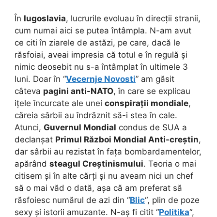
În
Iugoslavia
, lucrurile evoluau în direcții stranii,
cum numai aici se putea întâmpla. N-am avut
ce citi în ziarele de astăzi, pe care, dacă le
răsfoiai, aveai impresia că totul e în regulă și
nimic deosebit nu s-a întâmplat în ultimele 3
luni. Doar în “
Vecernje Novosti
” am găsit
câteva
pagini anti-NATO
, în care se explicau
ițele încurcate ale unei
conspirații mondiale
,
căreia sârbii au îndrăznit să-i stea în cale.
Atunci,
Guvernul Mondial
condus de SUA a
declanșat
Primul Război Mondial Anti-creștin
,
dar sârbii au rezistat în fața bombardamentelor,
apărând
steagul Creștinismului
. Teoria o mai
citisem și în alte cărți și nu aveam nici un chef
să o mai văd o dată, așa că am preferat să
răsfoiesc numărul de azi din “
Blic
“, plin de poze
sexy și istorii amuzante. N-aș fi citit “
Politika
“,