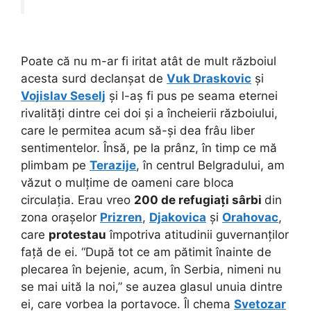
Poate că nu m-ar fi iritat atât de mult războiul
acesta surd declanșat de
Vuk Draskovic
și
Vojislav Seselj
și l-aș fi pus pe seama eternei
rivalități dintre cei doi și a încheierii războiului,
care le permitea acum să-și dea frâu liber
sentimentelor. Însă, pe la prânz, în timp ce mă
plimbam pe
Terazije
, în centrul Belgradului, am
văzut o mulțime de oameni care bloca
circulația. Erau vreo
200 de refugiați sârbi
din
zona orașelor
Prizren
,
Djakovica
și
Orahovac
,
care
protestau
împotriva atitudinii guvernanților
față de ei. “După tot ce am pătimit înainte de
plecarea în bejenie, acum, în Serbia, nimeni nu
se mai uită la noi,” se auzea glasul unuia dintre
ei, care vorbea la portavoce. Îl chema
Svetozar