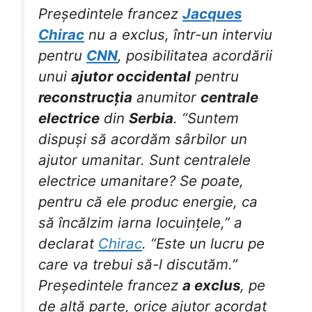
Președintele francez
Jacques
Chirac
nu a exclus, într-un interviu
pentru
CNN
, posibilitatea acordării
unui
ajutor occidental
pentru
reconstrucția
anumitor
centrale
electrice
din
Serbia
. “Suntem
dispuși să acordăm sârbilor un
ajutor umanitar. Sunt centralele
electrice umanitare? Se poate,
pentru că ele produc energie, ca
să încălzim iarna locuințele,” a
declarat
Chirac
. “Este un lucru pe
care va trebui să-l discutăm.”
Președintele francez
a exclus
, pe
de altă parte, orice ajutor acordat