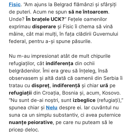
Fisic
. “Am ajuns la Belgrad flămânzi și sfârșiți
de puteri. Acum ne spun
să ne întoarcem
.
Unde?
În brațele UCK?
” Fețele oamenilor
exprimau
disperare
și Fisic îi chema să vină
mâine, cât mai mulți, în fața clădirii Guvernului
federal, pentru a-și spune păsurile.
Nu m-au impresionat atât de mult chipurile
refugiaților, cât
indiferența
din ochii
belgrădenilor. Îmi era greu să înțeleg, însă
observasem și altă dată că oamenii din Serbia îi
tratau cu
dispreț
,
indiferență
și chiar
ură
pe
refugiații
din Croația, Bosnia și, acum, Kosovo.
“Nu sunt de-ai noștri, sunt
izbeglice
(refugiați),”
spunea chiar și
Nelu
despre ei. Iar cuvântul nu
suna ca un simplu substantiv, ci avea puternice
nuanțe peiorative
, pe care nu puteam să le
pricep deloc.